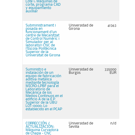
Lote 1: Máquinas de
corte, programa CAD
y equipamiento
auxiliar
Subministrament i
Universidad de
41363
posada en
Girona
funcionament d'un
centre de Mecanitzat
de Control Numèric i
Simulador per al
laboratori CNC de
l'Escola Politècnica
Superior de la
Universitat de Girona
Suministro e
Universidad de
335000
instalación de un
Burgos
EUR
equipo de fabricación
aditiva metálica
mediante tecnología
MICRO-LPBF para el
Laboratorio de
Mecánica de los
Medios Continuos en el
edificio A de la E.P.
Superior de la UBU
LOT-0000: Lo
establecido en el PCAP
CORRECCIÓN /
Universidad de
n/d
ACTUALIZACIÓN:
Sevilla
Máquina Curvadora
de Chapa - CNC