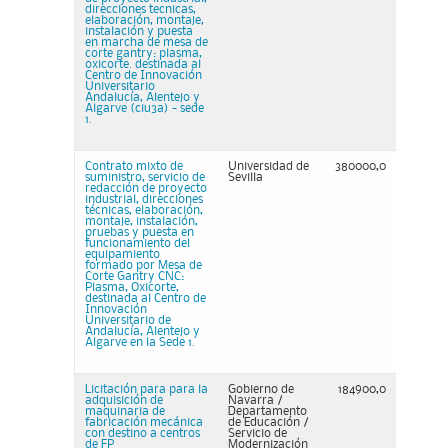
direcciones tecnicas,
elaboración, montaje,
instalación y puesta
en marcha de mesa de
corte gantry: plasma,
oxicorte. destinada al
Centro de Innovación
Universitario
Andalucía, Alentejo y
Algarve (ciu3a) - sede
1.
Contrato mixto de
Universidad de
380000,0
suministro, servicio de
Sevilla
redacción de proyecto
industrial, direcciones
técnicas, elaboración,
montaje, instalación,
pruebas y puesta en
funcionamiento del
equipamiento
formado por Mesa de
Corte Gantry CNC:
Plasma, Oxicorte,
destinada al Centro de
Innovación
Universitario de
Andalucía, Alentejo y
Algarve en la Sede 1.
Licitación para para la
Gobierno de
184900,0
adquisición de
Navarra /
maquinaria de
Departamento
fabricación mecánica
de Educación /
con destino a centros
Servicio de
de FP
Modernización