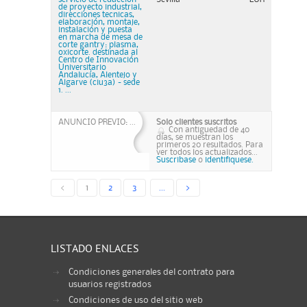
de proyecto industrial,
direcciones tecnicas,
elaboración, montaje,
instalación y puesta
en marcha de mesa de
corte gantry: plasma,
oxicorte. destinada al
Centro de Innovación
Universitario
Andalucía, Alentejo y
Algarve (ciu3a) - sede
1. ...
ANUNCIO PREVIO: ...
Solo clientes suscritos
Con antiguedad de 40
días, se muestran los
primeros 20 resultados. Para
ver todos los actualizados...
Suscribase
o
identifiquese.
<
1
2
3
...
>
LISTADO ENLACES
Condiciones generales del contrato para
usuarios registrados
Condiciones de uso del sitio web