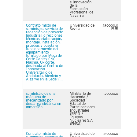
e Innovación
de la
Formación
Profesional de
Navarra
Contrato mixto de
Universidad de
380000,0
suministro, servicio de
Sevilla
EUR
redacción de proyecto
industrial, direcciones
técnicas, elaboración,
montaje, instalación,
pruebas y puesta en
funcionamiento del
equipamiento
formado por Mesa de
Corte Gantry CNC:
Plasma, Oxicorte,
destinada al Centro de
Innovación
Universitario de
Andalucía, Alentejo y
Algarve en la Sede 1. ...
suministro de una
Ministerio de
320000,0
máquina de
Hacienda /
mecanizado por
Sociedad
descarga eléctrica en
Estatal de
inmersión
Participaciones
Industriales
(SEPI) /
Equipos
Nucleares S.A
(ENSA)
Contrato mixto de
Universidad de
380000,0