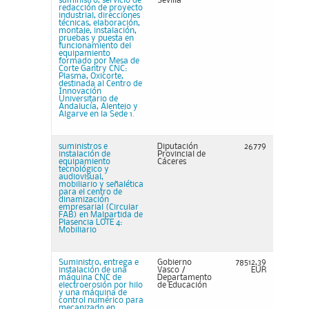
suministro, servicio de
Sevilla
redacción de proyecto
industrial, direcciones
técnicas, elaboración,
montaje, instalación,
pruebas y puesta en
funcionamiento del
equipamiento
formado por Mesa de
Corte Gantry CNC:
Plasma, Oxicorte,
destinada al Centro de
Innovación
Universitario de
Andalucía, Alentejo y
Algarve en la Sede 1.
suministros e
Diputación
26779
instalación de
Provincial de
equipamiento
Cáceres
tecnológico y
audiovisual,
mobiliario y señalética
para el centro de
dinamización
empresarial (Circular
FAB) en Malpartida de
Plasencia LOTE 4:
Mobiliario
Suministro, entrega e
Gobierno
78512,39
instalación de una
Vasco /
EUR
máquina CNC de
Departamento
electroerosión por hilo
de Educación
y una máquina de
control numérico para
mecanizado en