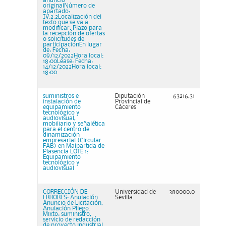
anuncio
originalNúmero de
apartado:
IV.2.2Localización del
texto que se va a
modificar: Plazo para
la recepción de ofertas
o solicitudes de
participaciónEn lugar
de: Fecha:
09/12/2022Hora local:
18:00Léase: Fecha:
14/12/2022Hora local:
18:00
suministros e
Diputación
63216,31
instalación de
Provincial de
equipamiento
Cáceres
tecnológico y
audiovisual,
mobiliario y señalética
para el centro de
dinamización
empresarial (Circular
FAB) en Malpartida de
Plasencia LOTE 1:
Equipamiento
tecnológico y
audiovisual
CORRECCIÓN DE
Universidad de
380000,0
ERRORES: Anulación
Sevilla
Anuncio de Licitación,
Anulación Pliego.
Mixto: suministro,
servicio de redacción
de proyecto industrial,