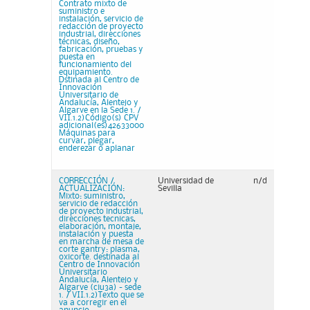
Contrato mixto de
suministro e
instalación, servicio de
redacción de proyecto
industrial, direcciones
técnicas, diseño,
fabricación, pruebas y
puesta en
funcionamiento del
equipamiento.
Dstinada al Centro de
Innovación
Universitario de
Andalucía, Alentejo y
Algarve en la Sede 1. /
VII.1.2)Código(s) CPV
adicional(es)42633000
Máquinas para
curvar, plegar,
enderezar o aplanar
CORRECCIÓN /
Universidad de
n/d
ACTUALIZACIÓN:
Sevilla
Mixto: suministro,
servicio de redacción
de proyecto industrial,
direcciones tecnicas,
elaboración, montaje,
instalación y puesta
en marcha de mesa de
corte gantry: plasma,
oxicorte. destinada al
Centro de Innovación
Universitario
Andalucía, Alentejo y
Algarve (ciu3a) - sede
1. / VII.1.2)Texto que se
va a corregir en el