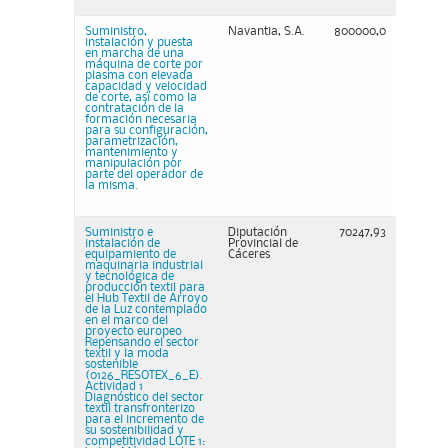
Suministro,
Navantia, S.A.
800000,0
instalación y puesta
en marcha de una
máquina de corte por
plasma con elevada
capacidad y velocidad
de corte, así como la
contratación de la
formación necesaria
para su configuración,
parametrización,
mantenimiento y
manipulación por
parte del operador de
la misma.
Suministro e
Diputación
70247,93
instalación de
Provincial de
equipamiento de
Cáceres
maquinaria industrial
y tecnológica de
producción textil para
el Hub Textil de Arroyo
de la Luz contemplado
en el marco del
proyecto europeo
Repensando el sector
textil y la moda
sostenible
(0126_RESOTEX_6_E).
Actividad 1
Diagnóstico del sector
textil transfronterizo
para el incremento de
su sostenibilidad y
competitividad LOTE 1: