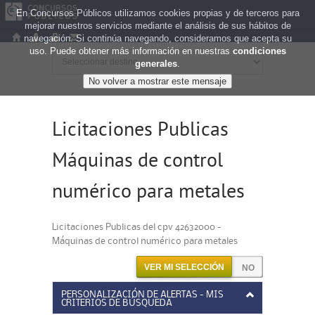
En Concursos Públicos utilizamos cookies propias y de terceros para
mejorar nuestros servicios mediante el análisis de sus hábitos de
navegación. Si continúa navegando, consideramos que acepta su
uso. Puede obtener más información en nuestras
condiciones
generales
.
Licitaciones Publicas
Máquinas de control
numérico para metales
Licitaciones Publicas del cpv 42632000 -
Máquinas de control numérico para metales
VER MI SELECCIÓN
PERSONALIZACIÓN DE ALERTAS - MIS
CRITERIOS DE BÚSQUEDA