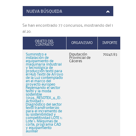
NUEVA BÚSQUEDA
Se han encontrado 77 concursos, mostrando del 1
al 20.
OBJETO DEL
ORGANISMO
IMPORTE
CONTRATO
Suministro e
Diputación
70247,93
instalación de
Provincial de
equipamiento de
Cáceres
maquinaria industrial
y tecnológica de
producción textil para
el Hub Textil de Arroyo
de la Luz contemplado
en el marco del
proyecto europeo
Repensando el sector
textil y la moda
sostenible
(0126_RESOTEX_6_E).
Actividad 1
Diagnóstico del sector
textil transfronterizo
para el incremento de
su sostenibilidad y
competitividad LOTE 1:
Lote 1: Máquinas de
corte, programa CAD
y equipamiento
auxiliar