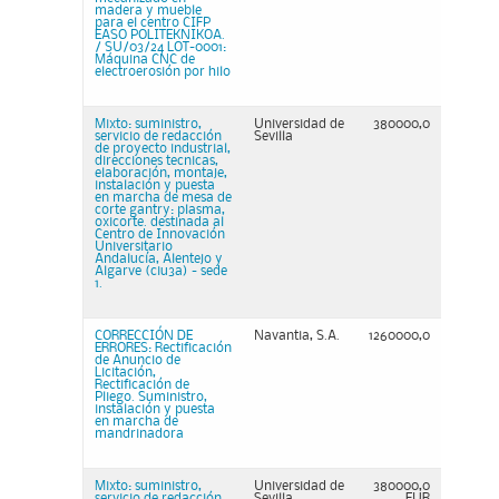
madera y mueble
para el centro CIFP
EASO POLITEKNIKOA.
/ SU/03/24 LOT-0001:
Máquina CNC de
electroerosión por hilo
Mixto: suministro,
Universidad de
380000,0
servicio de redacción
Sevilla
de proyecto industrial,
direcciones tecnicas,
elaboración, montaje,
instalación y puesta
en marcha de mesa de
corte gantry: plasma,
oxicorte. destinada al
Centro de Innovación
Universitario
Andalucía, Alentejo y
Algarve (ciu3a) - sede
1.
CORRECCIÓN DE
Navantia, S.A.
1260000,0
ERRORES: Rectificación
de Anuncio de
Licitación,
Rectificación de
Pliego. Suministro,
instalación y puesta
en marcha de
mandrinadora
Mixto: suministro,
Universidad de
380000,0
servicio de redacción
Sevilla
EUR