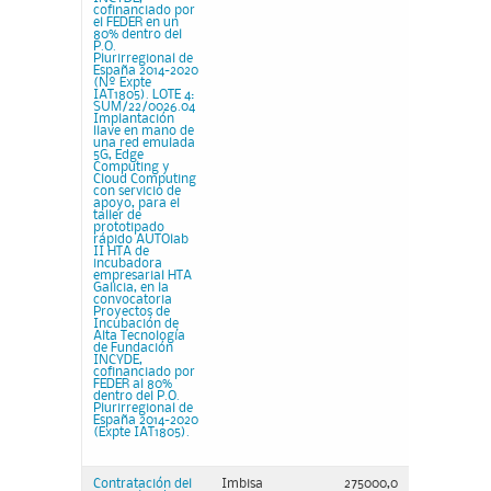
cofinanciado por
el FEDER en un
80% dentro del
P.O.
Plurirregional de
España 2014-2020
(Nº Expte
IAT1805). LOTE 4:
SUM/22/0026.04
Implantación
llave en mano de
una red emulada
5G, Edge
Computing y
Cloud Computing
con servicio de
apoyo, para el
taller de
prototipado
rápido AUTOlab
II HTA de
incubadora
empresarial HTA
Galicia, en la
convocatoria
Proyectos de
Incubación de
Alta Tecnología
de Fundación
INCYDE,
cofinanciado por
FEDER al 80%
dentro del P.O.
Plurirregional de
España 2014-2020
(Expte IAT1805).
Contratación del
Imbisa
275000,0