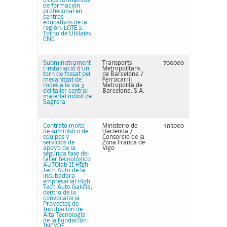
ciclos formativos
de formación
profesional en
centros
educativos de la
región. LOTE 2:
Torno de Utillajes
CNC
Subministrament
Transports
700000
i instal·lació d'un
Metropolitans
torn de fossat pel
de Barcelona /
mecanitzat de
Ferrocarril
rodes a la via 3
Metropolità de
del taller central
Barcelona, S.A.
material mòbil de
Sagrera
Contrato mixto
Ministerio de
385000
de suministro de
Hacienda /
equipos y
Consorcio de la
servicios de
Zona Franca de
apoyo de la
Vigo
segunda fase del
taller tecnológico
AUTOlab II High
Tech Auto de la
incubadora
empresarial High
Tech Auto Galicia,
dentro de la
convocatoria
Proyectos de
Incubación de
Alta Tecnología
de la Fundación
INCYDE,