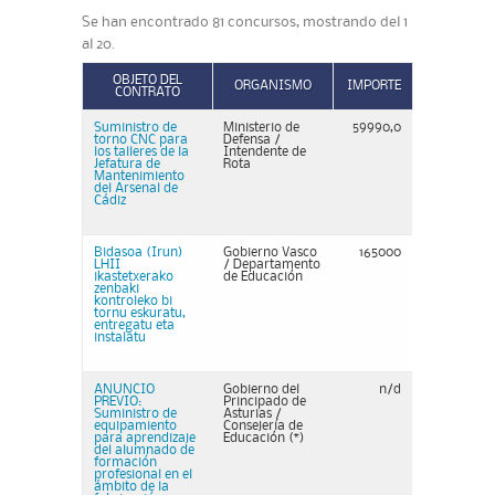
Se han encontrado 81 concursos, mostrando del 1
al 20.
OBJETO DEL
ORGANISMO
IMPORTE
CONTRATO
Suministro de
Ministerio de
59990,0
torno CNC para
Defensa /
los talleres de la
Intendente de
Jefatura de
Rota
Mantenimiento
del Arsenal de
Cádiz
Bidasoa (Irun)
Gobierno Vasco
165000
LHII
/ Departamento
ikastetxerako
de Educación
zenbaki
kontroleko bi
tornu eskuratu,
entregatu eta
instalatu
ANUNCIO
Gobierno del
n/d
PREVIO:
Principado de
Suministro de
Asturias /
equipamiento
Consejería de
para aprendizaje
Educación (*)
del alumnado de
formación
profesional en el
ámbito de la