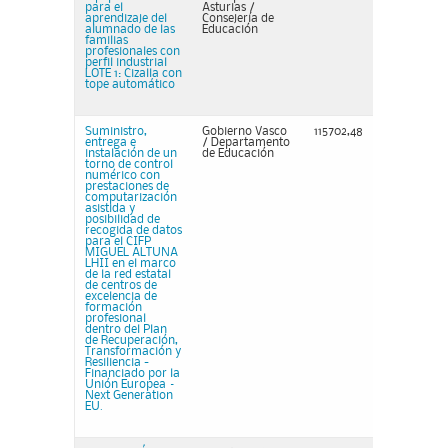
para el
Asturias /
aprendizaje del
Consejería de
alumnado de las
Educación
familias
profesionales con
perfil industrial
LOTE 1: Cizalla con
tope automático
Suministro,
Gobierno Vasco
115702,48
entrega e
/ Departamento
instalación de un
de Educación
torno de control
numérico con
prestaciones de
computarización
asistida y
posibilidad de
recogida de datos
para el CIFP
MIGUEL ALTUNA
LHII en el marco
de la red estatal
de centros de
excelencia de
formación
profesional
dentro del Plan
de Recuperación,
Transformación y
Resiliencia -
Financiado por la
Unión Europea –
Next Generation
EU.