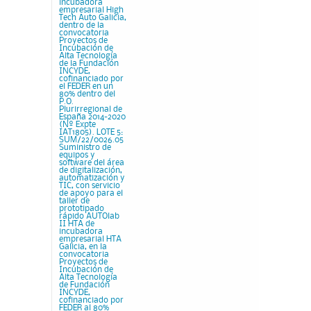
incubadora
empresarial High
Tech Auto Galicia,
dentro de la
convocatoria
Proyectos de
Incubación de
Alta Tecnología
de la Fundación
INCYDE,
cofinanciado por
el FEDER en un
80% dentro del
P.O.
Plurirregional de
España 2014-2020
(Nº Expte
IAT1805). LOTE 5:
SUM/22/0026.05
Suministro de
equipos y
software del área
de digitalización,
automatización y
TIC, con servicio
de apoyo para el
taller de
prototipado
rápido AUTOlab
II HTA de
incubadora
empresarial HTA
Galicia, en la
convocatoria
Proyectos de
Incubación de
Alta Tecnología
de Fundación
INCYDE,
cofinanciado por
FEDER al 80%