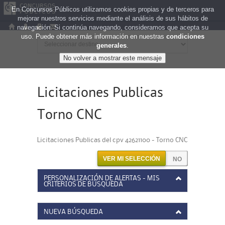
En Concursos Públicos utilizamos cookies propias y de terceros para
mejorar nuestros servicios mediante el análisis de sus hábitos de
navegación. Si continúa navegando, consideramos que acepta su
uso. Puede obtener más información en nuestras
condiciones
generales
.
Licitaciones Publicas
Torno CNC
Licitaciones Publicas del cpv 42621100 - Torno CNC
VER MI SELECCIÓN
PERSONALIZACIÓN DE ALERTAS - MIS
CRITERIOS DE BÚSQUEDA
NUEVA BÚSQUEDA