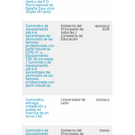
dentro del P.O.
Plurirregional de
España 2014-2020
(Expte IAT1805).
Suministro de
Gobierno del
180000,0
equipamiento
Principado de
EUR
para el
Asturias /
aprendizaje del
Consejería de
alumnado de las
Educación
familias
profesionales con
perfil industrial
LOTE nº: 6:
Equipamiento
CNC de torneado
/ Suministro de
equipamiento
para el
aprendizaje del
alumnado de las
familias
profesionales con
perfil industrial...
Suministro,
Universidad de
59000,0
entrega,
León
instalación y
puesta en
marcha de un
torno CNC
Suministro de
Gobierno del
70000
equipamiento
Principado de