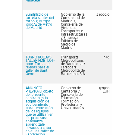
Albacete
Suministro de
Gobierno de la
23000,0
torreta sauter del
Comunidad de
torno gurutzpe
Madrid /
1000/4 de Metro
Consejería de
de Madrid
Vivienda,
Transportes e
infraestructuras
/ Empresa
Pública de
Metro de
Madrid
TORNO RUEDAS
Transports
n/d
TALLER FMB. LOT-
Metropolitans
0001: Torno de
de Barcelona /
ruedas para el
Ferrocarril
taller de Sant
Metropolità de
Genis
Barcelona, S.A.
ANUNCIO
Gobierno de
82800
PREVIO: El objeto
Cantabria /
EUR
del presente
Consejería de
contrato es la
Educación,
adquisición de
Formación
equipamiento
Profesional y
para renovación
Universidades
de los equipos
que se utilizan en
los procesos de
enseñanza
aprendizaje
llevados a cabo
en aulas-taller de
Fabricación