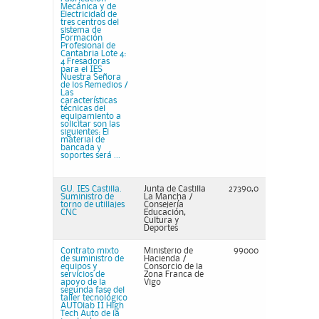
Mecánica y de
Electricidad de
tres centros del
sistema de
Formación
Profesional de
Cantabria Lote 4:
4 Fresadoras
para el IES
Nuestra Señora
de los Remedios /
Las
características
técnicas del
equipamiento a
solicitar son las
siguientes: El
material de
bancada y
soportes será ...
GU. IES Castilla.
Junta de Castilla
27390,0
Suministro de
La Mancha /
torno de utillajes
Consejería
CNC
Educación,
Cultura y
Deportes
Contrato mixto
Ministerio de
99000
de suministro de
Hacienda /
equipos y
Consorcio de la
servicios de
Zona Franca de
apoyo de la
Vigo
segunda fase del
taller tecnológico
AUTOlab II High
Tech Auto de la