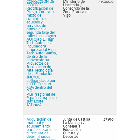
CORRECCIÓN DE
Ministerio de
615000,0
ERRORES:
Hacienda /
Rectificación de
Consorcio de la
Pliego. Contrato
Zona Franca de
mixto de
Vigo
suministro de
equipos y
servicios de
apoyo de la
segunda fase del
taller tecnológico
AUTOlab II High
Tech Auto de la
incubadora
empresarial High
Tech Auto Galicia,
dentro de la
convocatoria
Proyectos de
Incubación de
Alta Tecnología
de la Fundación
INCYDE,
cofinanciado por
el FEDER en un
80% dentro del
P.O.
Plurirregional de
España 2014-2020
(Nº Expte
IAT1805).
Adquisición de
Junta de Castilla
27390
material y
La Mancha /
equipamiento
Consejería
para el desarrollo
Educación,
curricular de
Cultura y
determinados
Deportes