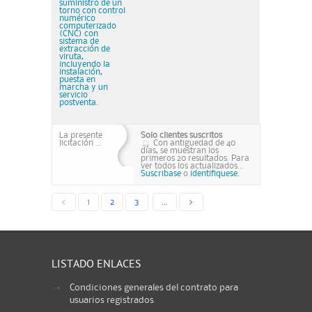
suministro de un
torno con control
numérico
computerizado
(CNC) con
sistema de
extracción de
viruta,
incluyendo la
instalación,
puesta en
marcha y un
servicio
postventa.
La presente
Solo clientes suscritos
licitación ...
Con antiguedad de 40
días, se muestran los
primeros 20 resultados. Para
ver todos los actualizados...
Suscribase
o
identifiquese.
<
1
2
3
...
>
LISTADO ENLACES
Condiciones generales del contrato para
usuarios registrados