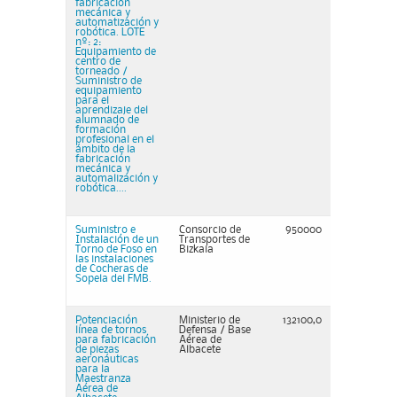
fabricación
mecánica y
automatización y
robótica. LOTE
nº: 2:
Equipamiento de
centro de
torneado /
Suministro de
equipamiento
para el
aprendizaje del
alumnado de
formación
profesional en el
ámbito de la
fabricación
mecánica y
automalización y
robótica....
Suministro e
Consorcio de
950000
Instalación de un
Transportes de
Torno de Foso en
Bizkaia
las instalaciones
de Cocheras de
Sopela del FMB.
Potenciación
Ministerio de
132100,0
línea de tornos
Defensa / Base
para fabricación
Aérea de
de piezas
Albacete
aeronáuticas
para la
Maestranza
Aérea de