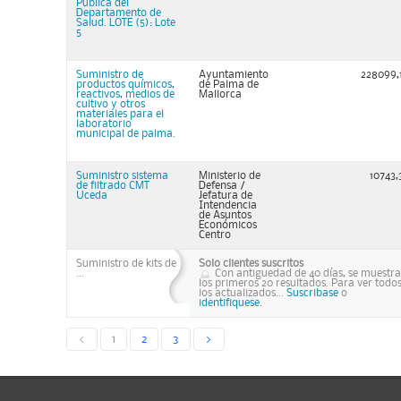
Pública del
Departamento de
Salud. LOTE (5): Lote
5
Suministro de
Ayuntamiento
228099,
productos químicos,
de Palma de
reactivos, medios de
Mallorca
cultivo y otros
materiales para el
laboratorio
municipal de palma.
Suministro sistema
Ministerio de
10743,
de filtrado CMT
Defensa /
Uceda
Jefatura de
Intendencia
de Asuntos
Económicos
Centro
Suministro de kits de
Solo clientes suscritos
...
Con antiguedad de 40 días, se muestr
los primeros 20 resultados. Para ver todo
los actualizados...
Suscribase
o
identifiquese.
<
1
2
3
>