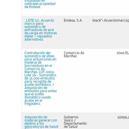
instaladas en
centrales propiedad
de Endesa.
. LOTE (2): Acuerdo
Endesa, S.A.
black">Acuerdomarco
marco para
suministro de
enfriadores de aire
de carga en motores
diésel — repuestos
alternativos.
Contratación del
Consorcio As
7000 E
suministro de útiles
Mariñas
para actuaciones en
materia de
biorresiduos en el
Consorcio As
Mariñas. LOT-0002:
Lote 3A.- Suministro
de 35.000 embudos
para recogida de
aceite doméstico. /
Adquisición de
embudos para evitar
que el aceite
doméstico usado
acabe en el
fregadero.
Adquisición de
Gobierno
55988,
material general con
Vasco /
destino a los
Departamento
laboratorios de Salud
de Salud