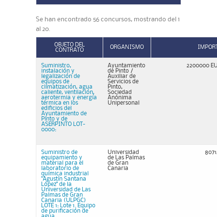
Se han encontrado 56 concursos, mostrando del 1
al 20.
OBJETO DEL
ORGANISMO
IMPOR
CONTRATO
Suministro,
Ayuntamiento
2200000 E
instalación y
de Pinto /
legalización de
Auxiliar de
equipos de
Servicios de
climatización, agua
Pinto,
caliente, ventilación,
Sociedad
aerotermia y energía
Anónima
térmica en los
Unipersonal
edificios del
Ayuntamiento de
Pinto y de
ASERPINTO LOT-
0000:
Suministro de
Universidad
8071
equipamiento y
de Las Palmas
material para el
de Gran
laboratorio de
Canaria
química industrial
"Agustín Santana
López" de la
Universidad de Las
Palmas de Gran
Canaria (ULPGC)
LOTE 1: Lote 1. Equipo
de purificación de
agua