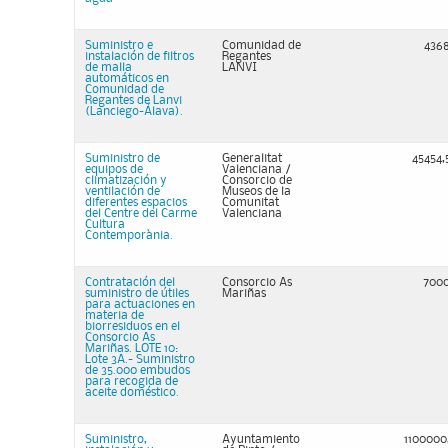
Suministro e
Comunidad de
436
instalación de filtros
Regantes
de malla
LANVI
automáticos en
Comunidad de
Regantes de Lanvi
(Lanciego-Álava).
Suministro de
Generalitat
45454,
equipos de
Valenciana /
climatización y
Consorcio de
ventilación de
Museos de la
diferentes espacios
Comunitat
del Centre del Carme
Valenciana
Cultura
Contemporània.
Contratación del
Consorcio As
700
suministro de útiles
Mariñas
para actuaciones en
materia de
biorresiduos en el
Consorcio As
Mariñas. LOTE 10:
Lote 3A.- Suministro
de 35.000 embudos
para recogida de
aceite doméstico.
Suministro,
Ayuntamiento
1100000