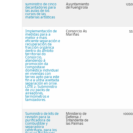
suministro de cinco
Ayuntamiento
1250
decantadores para
de Fuengirola
las aulas de los
cursos de las
materias artísticas
Implementación de
Consorcio As
55
medidas para a
Mariñas
mellor e mais
eficiente separación e
recuperación da
fracción orgánica
dentro do ámbito
territorial do
Consorcio,
atendendo á
promoción da
compostaxe
doméstica individual
en vivendas con
terreo apto para este
fin e a unha axeitada
separación en orixe.
LOTE 2: Subministro
de 212 packs de
aireadores,
termómetros e
tamizadores.
Suministro de kits de
Ministerio de
10000
revisión para la
Defensa /
purificadora de
Intendente de
combustible y
las Palmas
separadora
centrifuga, para los