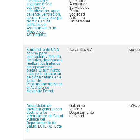
instalación y
de Pinto /
legalización de
Auxiliar de
equipos de
Servicios de
climatización, agua
Pinto,
caliente, ventilación,
Sociedad
aerotermia y energía
Anónima
térmica en los
Unipersonal
edificios del
Ayuntamiento de
Pinto y de
ASERPINTO
Suministro de UNA
Navantia, S.A.
60000
cabina para
aspiración y filtrado
de polvo, destinada a
realizar los trabajos
de repasado de
piezas. El suministro
incluye la instalación
de dicha cabina en el
Taller de
Prearmamento N1 en
el Astillero de
Navantia Ferrol.
Adquisición de
Gobierno
51954,
material general con
Vasco /
destino a los
Departamento
laboratorios de Salud
de Salud
Pública del
Departamento de
Salud. LOTE (6): Lote
6