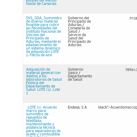
Buques del Mando
Naval de Canarias
INS_SDA_Suministro
Gobierno del
71138
de diverso material
Principado de
fungible para cubrir
Asturias /
las necesidades del
Consejería de
Instituto Nacional de
Salud /
Silicosis del
Servicio de
Principado de
Salud del
Asturias, mediante el
Principado de
establecimiento de
Asturias
un sistema dinámico
de adquisición LOTE
2: Filtros de aire
Adquisición de
Gobierno
78961,
material general con
Vasco /
destino a los
Departamento
laboratorios de Salud
de Salud
Pública del
Departamento de
Salud. LOTE (3): Lote
3
. LOTE (1): Acuerdo
Endesa, S.A.
black">Acuerdomarco
marco para
suministro de
repuestos de
Westfalia,
mantenimiento y
asistencia técnica
para separadoras de
aceite y combustible