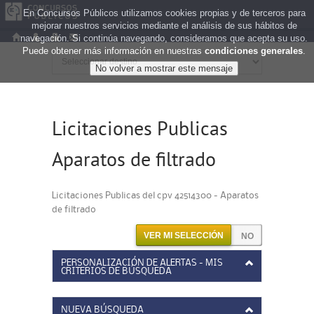
En Concursos Públicos utilizamos cookies propias y de terceros para
mejorar nuestros servicios mediante el análisis de sus hábitos de
navegación. Si continúa navegando, consideramos que acepta su uso.
Puede obtener más información en nuestras
condiciones generales
.
Licitaciones Publicas
Aparatos de filtrado
Licitaciones Publicas del cpv 42514300 - Aparatos
de filtrado
VER MI SELECCIÓN
PERSONALIZACIÓN DE ALERTAS - MIS
CRITERIOS DE BÚSQUEDA
NUEVA BÚSQUEDA