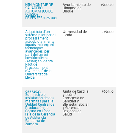
HIN MONTAJE DE
Ayuntamiento de
19000,0
SALADERO
Hinojosa del
AUTOMATICO DE
Duque
QUESOS
PR.FES.FES2025.003
Adquisició d’un
Universidad de
279000
sistema pilot per al
Lleida
processament
asèptic d’aliments
líquids mitjançant
tecnologies
avançades, per
part del servei
cientificotècnic
‘Assaig en Planta
Pilot de
Processament
d’Aliments’ de la
Universitat de
Lleida.
066/2023
Junta de Castilla
59031,0
Suministro e
y León /
instalación de dos
Consejería de
marmitas para la
Sanidad y
Unidad Central de
Bienestar Social
Producción de
/ Gerencia
Cocina en Línea
Regional de
Fría de la Gerencia
Salud
de Asistencia
Sanitaria de
Zamora