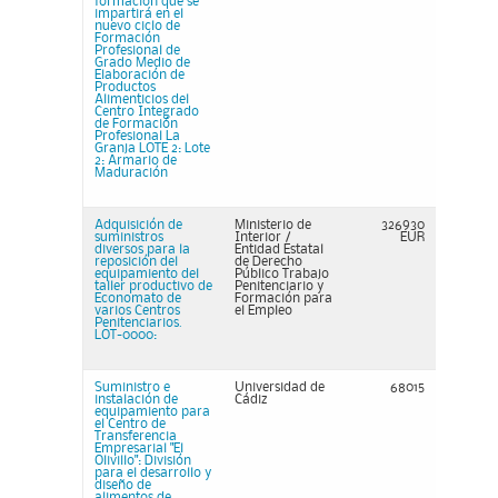
formación que se
impartirá en el
nuevo ciclo de
Formación
Profesional de
Grado Medio de
Elaboración de
Productos
Alimenticios del
Centro Integrado
de Formación
Profesional La
Granja LOTE 2: Lote
2: Armario de
Maduración
Adquisición de
Ministerio de
326930
suministros
Interior /
EUR
diversos para la
Entidad Estatal
reposición del
de Derecho
equipamiento del
Público Trabajo
taller productivo de
Penitenciario y
Economato de
Formación para
varios Centros
el Empleo
Penitenciarios.
LOT-0000:
Suministro e
Universidad de
68015
instalación de
Cádiz
equipamiento para
el Centro de
Transferencia
Empresarial "El
Olivillo": División
para el desarrollo y
diseño de
alimentos de