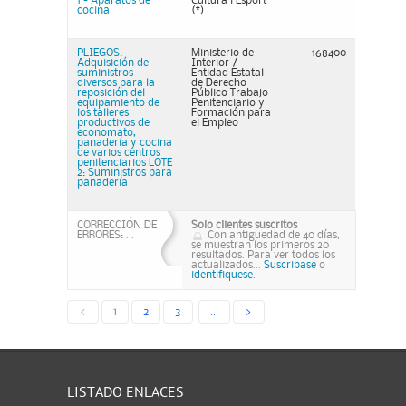
1.- Aparatos de
Cultura i Esport
cocina
(*)
PLIEGOS:
Ministerio de
168400
Adquisición de
Interior /
suministros
Entidad Estatal
diversos para la
de Derecho
reposición del
Público Trabajo
equipamiento de
Penitenciario y
los talleres
Formación para
productivos de
el Empleo
economato,
panadería y cocina
de varios centros
penitenciarios LOTE
2: Suministros para
panadería
CORRECCIÓN DE
Solo clientes suscritos
ERRORES: ...
Con antiguedad de 40 días,
se muestran los primeros 20
resultados. Para ver todos los
actualizados...
Suscribase
o
identifiquese.
<
1
2
3
...
>
LISTADO ENLACES