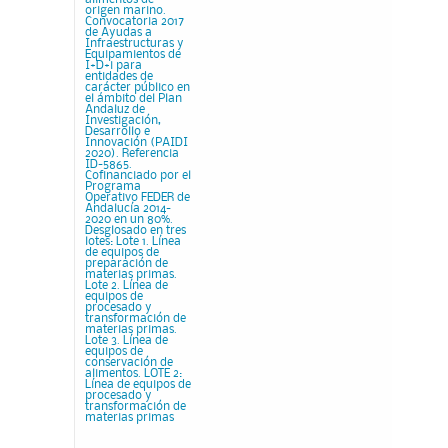
origen marino.
Convocatoria 2017
de Ayudas a
Infraestructuras y
Equipamientos de
I+D+i para
entidades de
carácter público en
el ámbito del Plan
Andaluz de
Investigación,
Desarrollo e
Innovación (PAIDI
2020). Referencia
ID-5865.
Cofinanciado por el
Programa
Operativo FEDER de
Andalucía 2014-
2020 en un 80%.
Desglosado en tres
lotes: Lote 1. Línea
de equipos de
preparación de
materias primas.
Lote 2. Línea de
equipos de
procesado y
transformación de
materias primas.
Lote 3. Línea de
equipos de
conservación de
alimentos. LOTE 2:
Línea de equipos de
procesado y
transformación de
materias primas