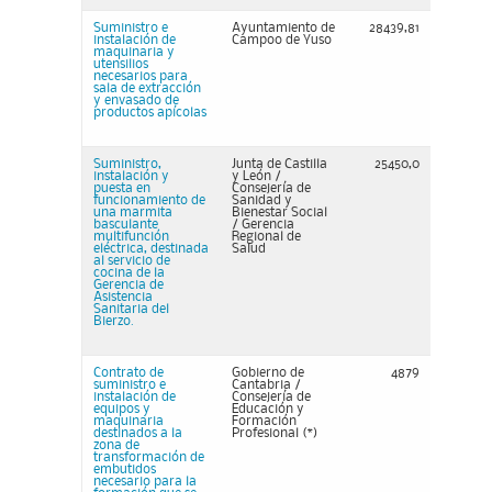
Suministro e
Ayuntamiento de
28439,81
instalación de
Campoo de Yuso
maquinaria y
utensilios
necesarios para
sala de extracción
y envasado de
productos apícolas
Suministro,
Junta de Castilla
25450,0
instalación y
y León /
puesta en
Consejería de
funcionamiento de
Sanidad y
una marmita
Bienestar Social
basculante
/ Gerencia
multifunción
Regional de
eléctrica, destinada
Salud
al servicio de
cocina de la
Gerencia de
Asistencia
Sanitaria del
Bierzo.
Contrato de
Gobierno de
4879
suministro e
Cantabria /
instalación de
Consejería de
equipos y
Educación y
maquinaria
Formación
destinados a la
Profesional (*)
zona de
transformación de
embutidos
necesario para la