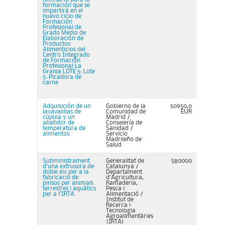
formación que se
impartirá en el
nuevo ciclo de
Formación
Profesional de
Grado Medio de
Elaboración de
Productos
Alimenticios del
Centro Integrado
de Formación
Profesional La
Granja LOTE 5: Lote
5: Picadora de
carne
Adquisición de un
Gobierno de la
50950,0
lavavajillas de
Comunidad de
EUR
cúpula y un
Madrid /
abatidor de
Consejería de
temperatura de
Sanidad /
alimentos
Servicio
Madrileño de
Salud
Subministrament
Generalitat de
580000
d’una extrusora de
Catalunya /
doble eix per a la
Departament
fabricació de
d'Agricultura,
pinsos per animals
Ramaderia,
terrestres i aquàtics
Pesca i
per a l’IRTA
Alimentació /
Institut de
Recerca i
Tecnologia
Agroalimentàries
(IRTA)