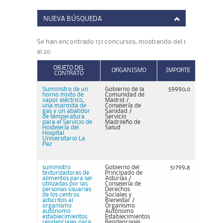
NUEVA BÚSQUEDA
Se han encontrado 131 concursos, mostrando del 1
al 20.
OBJETO DEL
ORGANISMO
IMPORTE
CONTRATO
Suministro de un
Gobierno de la
59990,0
horno mixto de
Comunidad de
vapor eléctrico,
Madrid /
una marmita de
Consejería de
gas y un abatidor
Sanidad /
de temperatura
Servicio
para el Servicio de
Madrileño de
Hostelería del
Salud
Hospital
Universitario La
Paz
suministro
Gobierno del
51799,8
texturizadoras de
Principado de
alimentos para ser
Asturias /
utilizadas por las
Consejería de
personas usuarias
Derechos
de los centros
Sociales y
adscritos al
Bienestar /
organismo
Organismo
autónomo
Autónomo
establecimientos
Establecimientos
residenciales para
Residenciales