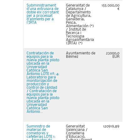
Subministrament
Generalitat de
155.000,00
d'una extrusora de
Catalunya /
€
doble eix corrotant
Departamento
per a processat
de Agricultura,
d'aliments per a
Ganadería,
l'IRTA
Pesca,
Alimentación (*)
/ Institut de
Recerca i
Tecnologia
Agroalimentària
(IRTA) (*)
Contratación de
Ayuntamiento de
23000,0
equipos para la
Belmez
EUR
nueva planta piloto
ubicada en la
Universidad
Católica San
Antonio LOTE nº: 4:
Laboratorio para
monitorización de
producción y
control de calidad
/ Contratación de
equipos para la
nueva planta piloto
ubicada en la
Universidad
Católica San
Antonio...
Suministro de
Generalitat
120919,89
material de
Valenciana /
comedores y
Conselleria
cafeterías LOTE 1:
d'Educació,