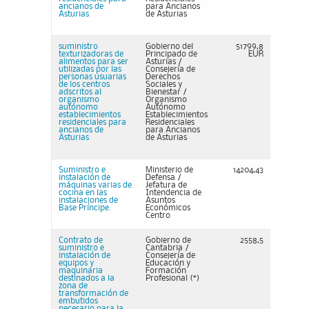
ancianos de
para Ancianos
Asturias
de Asturias
suministro
Gobierno del
51799,8
texturizadoras de
Principado de
EUR
alimentos para ser
Asturias /
utilizadas por las
Consejería de
personas usuarias
Derechos
de los centros
Sociales y
adscritos al
Bienestar /
organismo
Organismo
autónomo
Autónomo
establecimientos
Establecimientos
residenciales para
Residenciales
ancianos de
para Ancianos
Asturias
de Asturias
Suministro e
Ministerio de
14204,43
instalación de
Defensa /
máquinas varias de
Jefatura de
cocina en las
Intendencia de
instalaciones de
Asuntos
Base Príncipe.
Económicos
Centro
Contrato de
Gobierno de
2558,5
suministro e
Cantabria /
instalación de
Consejería de
equipos y
Educación y
maquinaria
Formación
destinados a la
Profesional (*)
zona de
transformación de
embutidos
necesario para la