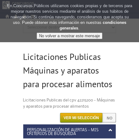
En Concursos Públicos utilizamos cookies propias y de terceros para
mejorar nuestros servicios mediante el análisis de sus hábitos de
navegación. Si continúa navegando, consideramos que acepta su
uso. Puede obtener más información en nuestras
condiciones
generales
.
Licitaciones Publicas
Máquinas y aparatos
para procesar alimentos
Licitaciones Publicas del cpv 42215200 - Máquinas
y aparatos para procesar alimentos
VER MI SELECCIÓN
PERSONALIZACIÓN DE ALERTAS - MIS
CRITERIOS DE BÚSQUEDA