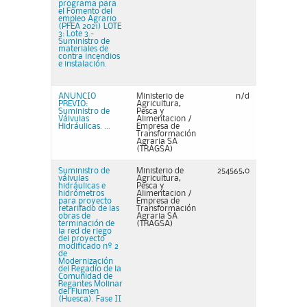
programa para
el Fomento del
empleo Agrario
(PFEA 2021) LOTE
3: Lote 3.-
Suministro de
materiales de
contra incendios
e instalación.
ANUNCIO
Ministerio de
n/d
PREVIO:
Agricultura,
Suministro de
Pesca y
Válvulas
Alimentacion /
Hidráulicas. ...
Empresa de
Transformación
Agraria SA
(TRAGSA)
Suministro de
Ministerio de
254565,0
válvulas
Agricultura,
hidráulicas e
Pesca y
hidrómetros
Alimentacion /
para proyecto
Empresa de
retarifado de las
Transformación
obras de
Agraria SA
terminación de
(TRAGSA)
la red de riego
del proyecto
modificado nº 2
de
Modernización
del Regadío de la
Comunidad de
Regantes Molinar
del Flumen
(Huesca). Fase II