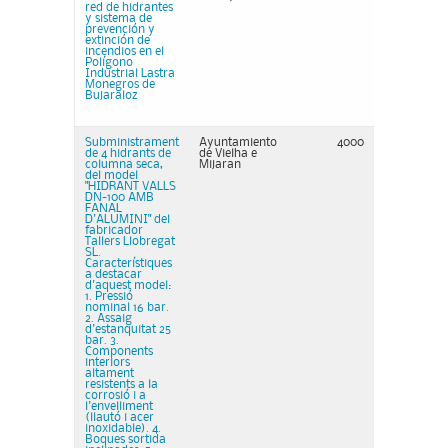
red de hidrantes
y sistema de
prevención y
extinción de
incendios en el
Polígono
Industrial Lastra
Monegros de
Bujaraloz
Subministrament
Ayuntamiento
4000
de 4 hidrants de
de Vielha e
columna seca,
Mijaran
del model
"HIDRANT VALLS
DN-100 AMB
FANAL
D'ALUMINI" del
fabricador
Tallers Llobregat
SL.
Característiques
a destacar
d'aquest model:
1. Pressió
nominal 16 bar.
2. Assaig
d'estanquitat 25
bar. 3.
Components
interiors
altament
resistents a la
corrosió i a
l'envelliment
(llautó i acer
inoxidable). 4.
Boques sortida