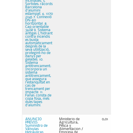
inclinades. 5.
Sortides: ràcords
Barcelona
d'alumini
estampat. 6. 1x70
2x45 7. Connexió
DN-80
horitzontal. 8.
Cap orientable
360è 9. Sistema
antigel: L'hidrant
contra incendis
es buida
automàticament
després de la
seva utilització,
protegint-ho de
danys per
gelades. 10.
Sistema
antitrencament:
Incorpora un
sistema
antitrencament,
que assegura
l'estanquitat en
cas de
trencament per
impacte. 11.
Fanal: consta de
copa fosa, més
dues tapes
d'alumini.
ANUNCIO
Ministerio de
0,01
PREVIO:
Agricultura,
Suministro de
Pesca y
Válvulas
Alimentacion /
Hidráulicas.
Empresa de