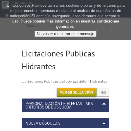
En Concursos Públicos utilizamos cookies propias y de terceros para
mejorar nuestros servicios mediante el análisis de sus hábitos de
navegación. Si continúa navegando, consideramos que acepta su
uso. Puede obtener más información en nuestras
condiciones
generales
.
Licitaciones Publicas
Hidrantes
Licitaciones Publicas del cpv 42131160 - Hidrantes
VER MI SELECCIÓN
PERSONALIZACIÓN DE ALERTAS - MIS
CRITERIOS DE BÚSQUEDA
NUEVA BÚSQUEDA