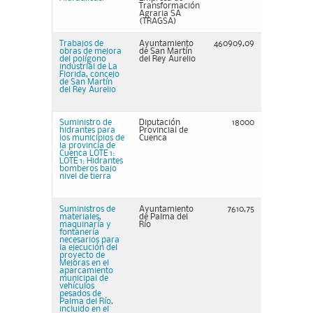
Transformación
Agraria SA
(TRAGSA)
Trabajos de
Ayuntamiento
460909,09
obras de mejora
de San Martín
del polígono
del Rey Aurelio
industrial de La
Florida, concejo
de San Martín
del Rey Aurelio
Suministro de
Diputación
18000
hidrantes para
Provincial de
los municipios de
Cuenca
la provincia de
Cuenca LOTE 1:
LOTE 1: Hidrantes
bomberos bajo
nivel de tierra
Suministros de
Ayuntamiento
7610,75
materiales,
de Palma del
maquinaría y
Río
fontanería
necesarios para
la ejecución del
proyecto de
Mejoras en el
aparcamiento
municipal de
vehículos
pesados de
Palma del Río,
incluido en el