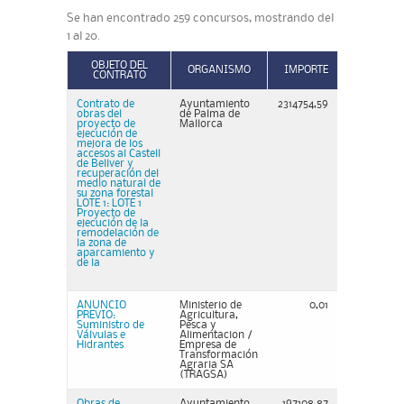
Se han encontrado 259 concursos, mostrando del
1 al 20.
OBJETO DEL
ORGANISMO
IMPORTE
CONTRATO
Contrato de
Ayuntamiento
2314754,59
obras del
de Palma de
proyecto de
Mallorca
ejecución de
mejora de los
accesos al Castell
de Bellver y
recuperación del
medio natural de
su zona forestal
LOTE 1: LOTE 1
Proyecto de
ejecución de la
remodelación de
la zona de
aparcamiento y
de la
ANUNCIO
Ministerio de
0,01
PREVIO:
Agricultura,
Suministro de
Pesca y
Válvulas e
Alimentacion /
Hidrantes
Empresa de
Transformación
Agraria SA
(TRAGSA)
Obras de
Ayuntamiento
197108,87