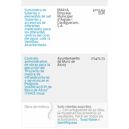
Suministro de
EMAYA,
47115,84
tuberías y
Empresa
EUR
elementos de red
Municipal
(tuberías y
d'Aigües i
accesorios de
Clavegueram,
diferentes
S.A
materiales) para
los diferentes
centros del ciclo
del agua. Lote 15.
Ventosas
alcantarillado
Contrato
Ayuntamiento
173472,73
administrativo
de Muro de
de obras para la
Alcoy
ejecución del
"Proyecto de
mejora de
infraestructuras
y servicios en el
Polígono
Industrial El Pi de
Muro de Alcoy"
(IVACE 2024)
Obra de millora,
Solo clientes suscritos
...
Con antiguedad de 40 días,
se muestran los primeros 20
resultados. Para ver todos los
actualizados...
Suscribase
o
identifiquese.