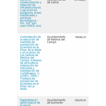
modernización y
de Catral
dotación de
infraestructuras
y servicios en
polígonos, áreas
industriales y
enclaves
tecnológicos -
Pol. Ind. San
Juan IVACE 2025
Contratación de
Ayuntamiento
78586,01
la ejecución de
de Medina del
medidas de
Campo
prevención de
incendios en el
Pinar de la Mota
y en el pinar de
Las Salinas de
Medina del
Campo: trabajos
de silvicultura,
instalación de
hidrantes y
habilitación de
cortafuegos. (2
LOTES). LOTE 1:
Trabajos de
prevención de
incendios en el
Pinar de La
Mota.
Digitalització i
Ayuntamiento
39600,01
sectorització de
de Gombrèn
la xarxa