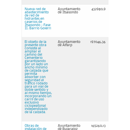
Nueva red de
Ayuntamiento
432980,9
abastecimiento
de Itsasondo
de red de
hidrantes en
caserios de
Itsasondo - Fase
II: Barrio Goierri
El objeto de la
Ayuntamiento
197046,36
presente obra
de Alfarp
consiste al
ampliar el
camino del
Cementerio
garantizando
por un lado un
ancho mínimo
de calzada que
permita
absorber con
seguridad el
tráfico rodado
para un vial de
doble sentido y
al mismo tiempo,
incorporando un
carril de uso
exclusivo
ciclopeatonal
independizado
de la calzada.
Obras de
Ayuntamiento
165260,13
instalación de
de Bujaraloz