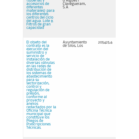
(tuberías y
d'Aigües i
accesorios de
Clavegueram,
diferentes
S.A
materiales) para
los diferentes
centros del ciclo
del agua. Lote 8.
Filtros de gran
capacidad
El objeto del
Ayuntamiento
205425,6
contrato es la
de Silos, Los
ejecución del
suministro y
servicio de
instalación de
diversas válvulas
en las redes de
distribución de
los sistemas de
abastecimiento
para su
sectorización,
control y
regulación de
presión,
conforme al
proyecto y
anexos
redactados por la
Oficina Técnica
municipal que
constituye los
Pliegos de
Prescripciones
Técnicas.