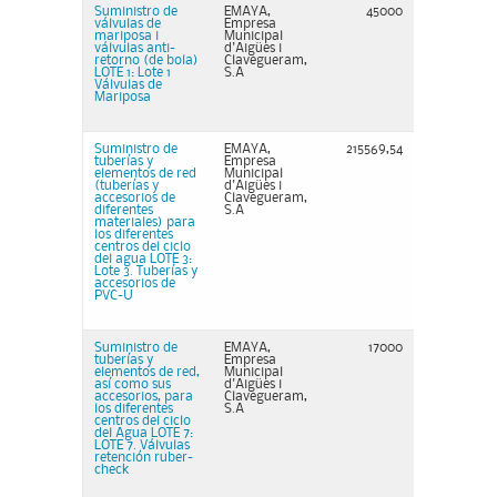
Suministro de
EMAYA,
45000
válvulas de
Empresa
mariposa i
Municipal
válvulas anti-
d'Aigües i
retorno (de bola)
Clavegueram,
LOTE 1: Lote 1
S.A
Válvulas de
Mariposa
Suministro de
EMAYA,
215569,54
tuberías y
Empresa
elementos de red
Municipal
(tuberías y
d'Aigües i
accesorios de
Clavegueram,
diferentes
S.A
materiales) para
los diferentes
centros del ciclo
del agua LOTE 3:
Lote 3. Tuberías y
accesorios de
PVC-U
Suministro de
EMAYA,
17000
tuberías y
Empresa
elementos de red,
Municipal
así como sus
d'Aigües i
accesorios, para
Clavegueram,
los diferentes
S.A
centros del ciclo
del Agua LOTE 7:
LOTE 7. Válvulas
retención ruber-
check