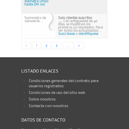
diámetro DN50
hasta DN 100
Suministro de
Solo clientes suscritos
valvulería ...
Con antiguedad de 40
días, se muestran los
primeros 20 resultados. Para
ver todos los actualizados...
Suscribase
o
identifiquese.
<
1
2
3
...
>
LISTADO ENLACES
Condiciones generales del contrato para
usuarios registrados
Condiciones de uso del sitio web
Sobre nosotros
Contacte con nosotros
DATOS DE CONTACTO