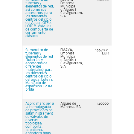
tuberías y
Empresa
elementos de red,
Municipal
así como sus
d'Aigües i
accesorios, para
Clavegueram,
los diferentes
S.A
centros del ciclo
del Agua LOTE 2:
LOTE 2. Válvulas
de compuerta de
cerramiento
elástico
Suministro de
EMAYA,
16670,21
tuberías y
Empresa
EUR
elementos de red
Municipal
(tuberías y
d'Aigües i
accesorios de
Clavegueram,
diferentes
S.A
materiales) para
los diferentes
centros del ciclo
del agua. Lote 13.
Manguito de
expansión EPDM
brida
Acord marc per a
Aigües de
140000
la homologació
Manresa, SA
de proveïdors pel
subministrament
de vàlvules de
diverses
tipologies:
comporta,
papallona,
antiretorn tipus