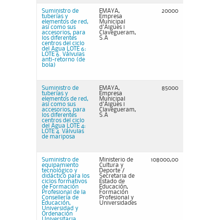
Suministro de
EMAYA,
20000
tuberías y
Empresa
elementos de red,
Municipal
así como sus
d'Aigües i
accesorios, para
Clavegueram,
los diferentes
S.A
centros del ciclo
del Agua LOTE 6:
LOTE 6. Válvulas
anti-retorno (de
bola)
Suministro de
EMAYA,
85000
tuberías y
Empresa
elementos de red,
Municipal
así como sus
d'Aigües i
accesorios, para
Clavegueram,
los diferentes
S.A
centros del ciclo
del Agua LOTE 4:
LOTE 4. Válvulas
de mariposa
Suministro de
Ministerio de
108000,00
equipamiento
Cultura y
tecnológico y
Deporte /
didáctico para los
Secretaria de
ciclos formativos
Estado de
de Formación
Educación,
Profesional de la
Formación
Consellería de
Profesional y
Educación,
Universidades
Universidad y
Ordenación
Universitaria