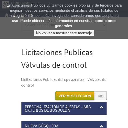
En Concursos Públicos utilizamos cookies propias y de terceros para
mejorar nuestros servicios mediante el análisis de sus hábitos de
navegación. Si continúa navegando, consideramos que acepta su
uso. Puede obtener más información en nuestras
condiciones
generales
.
Licitaciones Publicas
Válvulas de control
Licitaciones Publicas del cpv 42131142 - Válvulas de
control
VER MI SELECCIÓN
PERSONALIZACIÓN DE ALERTAS - MIS
CRITERIOS DE BÚSQUEDA
NUEVA BÚSQUEDA