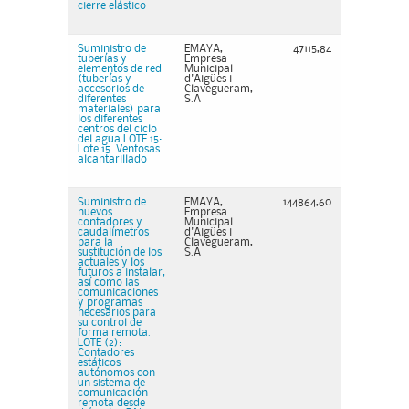
cierre elástico
Suministro de
EMAYA,
47115,84
tuberías y
Empresa
elementos de red
Municipal
(tuberías y
d'Aigües i
accesorios de
Clavegueram,
diferentes
S.A
materiales) para
los diferentes
centros del ciclo
del agua LOTE 15:
Lote 15. Ventosas
alcantarillado
Suministro de
EMAYA,
144864,60
nuevos
Empresa
contadores y
Municipal
caudalímetros
d'Aigües i
para la
Clavegueram,
sustitución de los
S.A
actuales y los
futuros a instalar,
así como las
comunicaciones
y programas
necesarios para
su control de
forma remota.
LOTE (2):
Contadores
estáticos
autónomos con
un sistema de
comunicación
remota desde