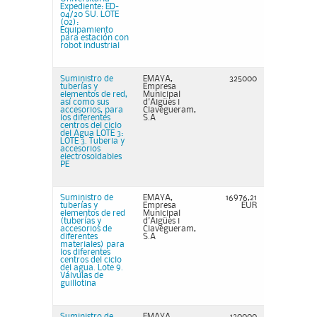
Expediente: ED-
04/20 SU. LOTE
(02):
Equipamiento
para estación con
robot industrial
Suministro de
EMAYA,
325000
tuberías y
Empresa
elementos de red,
Municipal
así como sus
d'Aigües i
accesorios, para
Clavegueram,
los diferentes
S.A
centros del ciclo
del Agua LOTE 3:
LOTE 3. Tuberia y
accesorios
electrosoldables
PE
Suministro de
EMAYA,
16976,21
tuberías y
Empresa
EUR
elementos de red
Municipal
(tuberías y
d'Aigües i
accesorios de
Clavegueram,
diferentes
S.A
materiales) para
los diferentes
centros del ciclo
del agua. Lote 9.
Válvulas de
guillotina
Suministro de
EMAYA,
120000