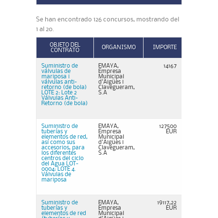
Se han encontrado 126 concursos, mostrando del
1 al 20.
OBJETO DEL
ORGANISMO
IMPORTE
CONTRATO
Suministro de
EMAYA,
14167
válvulas de
Empresa
mariposa i
Municipal
válvulas anti-
d'Aigües i
retorno (de bola)
Clavegueram,
LOTE 2: Lote 2
S.A
Válvulas Anti-
Retorno (de bola)
Suministro de
EMAYA,
127500
tuberías y
Empresa
EUR
elementos de red,
Municipal
así como sus
d'Aigües i
accesorios, para
Clavegueram,
los diferentes
S.A
centros del ciclo
del Agua LOT-
0004: LOTE 4.
Válvulas de
mariposa
Suministro de
EMAYA,
19117,22
tuberías y
Empresa
EUR
elementos de red
Municipal