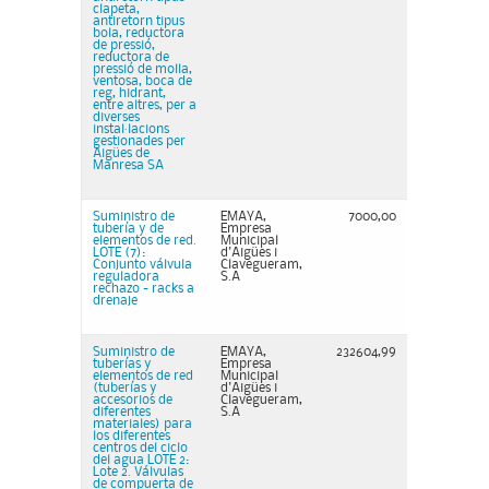
clapeta,
antiretorn tipus
bola, reductora
de pressió,
reductora de
pressió de molla,
ventosa, boca de
reg, hidrant,
entre altres, per a
diverses
instal·lacions
gestionades per
Aigües de
Manresa SA
Suministro de
EMAYA,
7000,00
tubería y de
Empresa
elementos de red.
Municipal
LOTE (7):
d'Aigües i
Conjunto válvula
Clavegueram,
reguladora
S.A
rechazo - racks a
drenaje
Suministro de
EMAYA,
232604,99
tuberías y
Empresa
elementos de red
Municipal
(tuberías y
d'Aigües i
accesorios de
Clavegueram,
diferentes
S.A
materiales) para
los diferentes
centros del ciclo
del agua LOTE 2:
Lote 2. Válvulas
de compuerta de