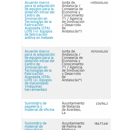
Acuerdo marco
Junta de
1199000,00
para la adquisición
Andalucía /
de equipos para la
Consejería de
dotación inicial del
Economía y
Centro de
Conocimiento
Innovación en
(*) / Agencia
Tecnologías de la
de Innovación
Fabricación
y Desarrollo
Avanzada (CFA).
de
LOTE (11): Equipos
Andalucía(*)
de fabricación
aditiva en metales
Acuerdo marco
Junta de
1970100,00
para la adquisición
Andalucía /
de equipos para la
Consejería de
dotación inicial del
Economía y
Centro de
Conocimiento
Innovación en
(*) / Agencia
Tecnologías de la
de Innovación
Fabricación
y Desarrollo
Avanzada (CFA).
de
LOTE (2): Equipos
Andalucía(*)
de mecanizado
(máquinas
herramientas)
Suministro de
Ayuntamiento
22696,2
papelería y
de Matanza
material de oficina
de Acentejo,
La
Suministro de
Ayuntamiento
18677,68
material de
de Palma de
laboratorio
Mallorca