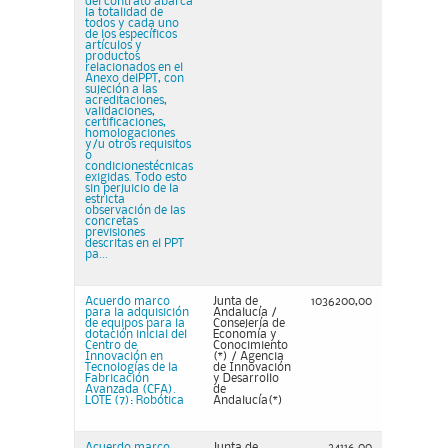
del contrato abarca
la totalidad de
todos y cada uno
de los específicos
artículos y
productos
relacionados en el
Anexo delPPT, con
sujeción a las
acreditaciones,
validaciones,
certificaciones,
homologaciones
y/u otros requisitos
o
condicionestécnicas
exigidas. Todo esto
sin perjuicio de la
estricta
observación de las
concretas
previsiones
descritas en el PPT
pa...
Acuerdo marco
Junta de
1036200,00
para la adquisición
Andalucía /
de equipos para la
Consejería de
dotación inicial del
Economía y
Centro de
Conocimiento
Innovación en
(*) / Agencia
Tecnologías de la
de Innovación
Fabricación
y Desarrollo
Avanzada (CFA).
de
LOTE (7): Robótica
Andalucía(*)
Acuerdo marco
Junta de
34116,00