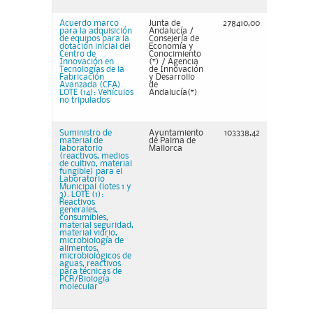
Acuerdo marco
Junta de
278410,00
para la adquisición
Andalucía /
de equipos para la
Consejería de
dotación inicial del
Economía y
Centro de
Conocimiento
Innovación en
(*) / Agencia
Tecnologías de la
de Innovación
Fabricación
y Desarrollo
Avanzada (CFA).
de
LOTE (14): Vehículos
Andalucía(*)
no tripulados
Suministro de
Ayuntamiento
103338,42
material de
de Palma de
laboratorio
Mallorca
(reactivos, medios
de cultivo, material
fungible) para el
Laboratorio
Municipal (lotes 1 y
3). LOTE (1):
Reactivos
generales,
consumibles,
material seguridad,
material vidrio,
microbiología de
alimentos,
microbiológicos de
aguas, reactivos
para técnicas de
PCR/Biología
molecular