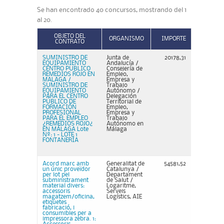
Se han encontrado 40 concursos, mostrando del 1
al 20.
OBJETO DEL
ORGANISMO
IMPORTE
CONTRATO
SUMINISTRO DE
Junta de
20178,31
EQUIPAMIENTO
Andalucía /
CENTRO PUBLICO
Consejería de
REMEDIOS ROJO EN
Empleo,
MALAGA /
Empresa y
SUMINISTRO DE
Trabajo
EQUIPAMIENTO
Autónomo /
PARA EL CENTRO
Delegación
PÚBLICO DE
Territorial de
FORMACIÓN
Empleo,
PROFESIONAL
Empresa y
PARA EL EMPLEO
Trabajo
¿REMEDIOS ROJO¿
Autónomo en
EN MÁLAGA Lote
Málaga
Nº: 1 - LOTE 1
FONTANERÍA
Acord marc amb
Generalitat de
54581,52
un únic proveïdor
Catalunya /
per lot pel
Departament
subministrament
de Salut /
material divers:
Logaritme,
accessoris
Serveis
magatzem/oficina,
Logístics, AIE
etiquetes
fabricació, i
consumibles per a
impressora zebra. 1: