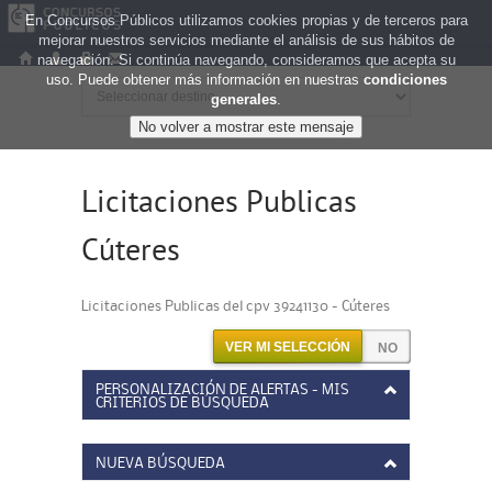
En Concursos Públicos utilizamos cookies propias y de terceros para
mejorar nuestros servicios mediante el análisis de sus hábitos de
navegación. Si continúa navegando, consideramos que acepta su
uso. Puede obtener más información en nuestras
condiciones
generales
.
Licitaciones Publicas
Cúteres
Licitaciones Publicas del cpv 39241130 - Cúteres
VER MI SELECCIÓN
PERSONALIZACIÓN DE ALERTAS - MIS
CRITERIOS DE BÚSQUEDA
NUEVA BÚSQUEDA