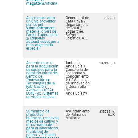
Accessoris
magatzem/oficina
Acord marc amb
Generalitat de
4593,0
un únic proveïdor
Catalunya /
per lot pel
Departament
subministrament
de Salut /
material divers de
Logaritme,
l'àrea d'operacions
Serveis
3: Etiquetes
Logístics, AIE
autoadhesives per a
marcatge, mida
especial
Acuerdo marco
Junta de
107134,50
para la adquisición
Andalucía /
de equipos para la
Consejería de
dotación inicial del
Economía y
Centro de
Conocimiento
Innovación en
(*) / Agencia
Tecnologías de la
de Innovación
Fabricación
y Desarrollo
Avanzada (CFA).
de
LOTE (10): Sistemas
Andalucía(*)
de visión artificial
Suministro de
Ayuntamiento
425785,14
productos
de Palma de
EUR
químicos, reactivos,
Mallorca
medios de cultivo y
otros materiales
para el laboratorio
municipal de
palma. / El objeto