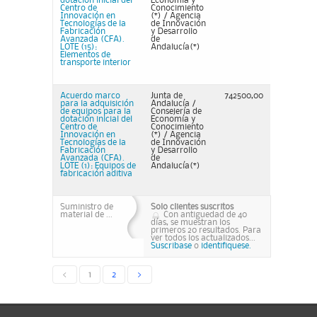
dotación inicial del
Economía y
Centro de
Conocimiento
Innovación en
(*) / Agencia
Tecnologías de la
de Innovación
Fabricación
y Desarrollo
Avanzada (CFA).
de
LOTE (15):
Andalucía(*)
Elementos de
transporte interior
Acuerdo marco
Junta de
742500,00
para la adquisición
Andalucía /
de equipos para la
Consejería de
dotación inicial del
Economía y
Centro de
Conocimiento
Innovación en
(*) / Agencia
Tecnologías de la
de Innovación
Fabricación
y Desarrollo
Avanzada (CFA).
de
LOTE (1): Equipos de
Andalucía(*)
fabricación aditiva
Suministro de
Solo clientes suscritos
material de ...
Con antiguedad de 40
días, se muestran los
primeros 20 resultados. Para
ver todos los actualizados...
Suscribase
o
identifiquese.
<
1
2
>