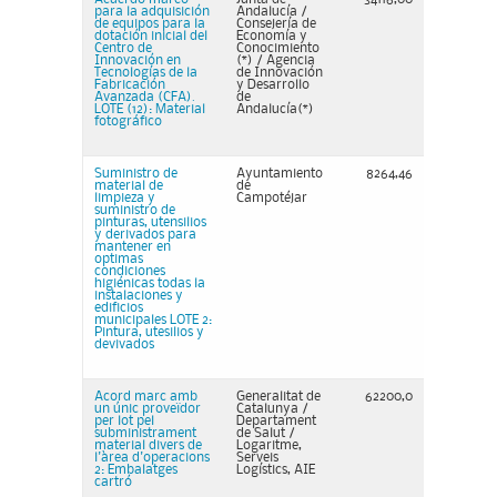
para la adquisición
Andalucía /
de equipos para la
Consejería de
dotación inicial del
Economía y
Centro de
Conocimiento
Innovación en
(*) / Agencia
Tecnologías de la
de Innovación
Fabricación
y Desarrollo
Avanzada (CFA).
de
LOTE (12): Material
Andalucía(*)
fotográfico
Suministro de
Ayuntamiento
8264,46
material de
de
limpieza y
Campotéjar
suministro de
pinturas, utensilios
y derivados para
mantener en
optimas
condiciones
higiénicas todas la
instalaciones y
edificios
municipales LOTE 2:
Pintura, utesilios y
devivados
Acord marc amb
Generalitat de
62200,0
un únic proveïdor
Catalunya /
per lot pel
Departament
subministrament
de Salut /
material divers de
Logaritme,
l'àrea d'operacions
Serveis
2: Embalatges
Logístics, AIE
cartró