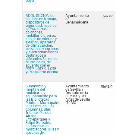
PPTP...
ADQUISICION de
Ayuntamiento
64770
equipos de trabajo,
de
dispositivos de
Benalmádena
seguridad, ropa de
cama, cunas,
colchones,
mobiliario diverso,
juegos de interior y
exterior, aparatos
de climatización,
persianas y cortinas
y electrodomésticos
destinados a
diferentes Servicios
Municipales, de
acuerdo con el
PPTP. LOTE 9: LOTE
9: Mobiliario oficina
Suministro y
Ayuntamiento
25618,0
montaje del
de Sevilla /
mobiliario y
Instituto de la
equipamiento para
Cultura y las
las Bibliotecas
Artes de Sevilla
Públicas Municipales
(ICAS)
Luis Cernuda, Las
Columnas, Blas
Infante, Parque
Alcosa,
Entreparques y
Felipe González,
consistente en
mostradores, sillas y
buzones de