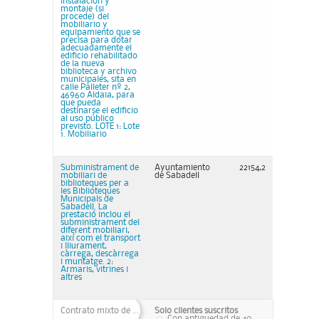
instalación y
montaje (si
procede) del
mobiliario y
equipamiento que se
precisa para dotar
adecuadamente el
edificio rehabilitado
de la nueva
biblioteca y archivo
municipales, sita en
calle Palleter nº 2,
46960 Aldaia, para
que pueda
destinarse el edificio
al uso público
previsto. LOTE 1: Lote
1. Mobiliario
Subministrament de
Ayuntamiento
22154,2
mobiliari de
de Sabadell
biblioteques per a
les Biblioteques
Municipals de
Sabadell. La
prestació inclou el
subministrament del
diferent mobiliari,
així com el transport
i lliurament,
càrrega, descàrrega
i muntatge. 2:
Armaris, vitrines i
altres
Contrato mixto de ...
Solo clientes suscritos
Con antiguedad de 40