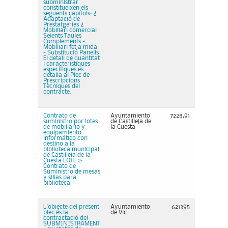
subministrar
constitueixen els
següents capítols: ¿
Adaptació de
Prestatgeries ¿
Mobiliari comercial
Seients Taules
Complements -
Mobiliari fet a mida
- Substitució Panells
El detall de quantitat
i característiques
específiques es
detalla al Plec de
Prescripcions
Tècniques del
contracte.
Contrato de
Ayuntamiento
7228,91
suministro por lotes
de Castilleja de
de mobiliario y
la Cuesta
equipamiento
informático con
destino a la
biblioteca municipal
de Castilleja de la
Cuesta LOTE 2:
Contrato de
Suministro de mesas
y sillas para
biblioteca.
L'objecte del present
Ayuntamiento
621395
plec és la
de Vic
contractació del
SUBMINISTRAMENT