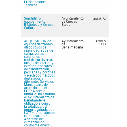
Prescripciones
Técnicas
Suministro
Ayuntamiento
21835,72
equipamiento
de Cuevas
Biblioteca y Centro
Bajas
Cultural
ADQUISICION de
Ayuntamiento
7200,0
equipos de trabajo,
de
EUR
dispositivos de
Benalmádena
seguridad, ropa de
cama, cunas,
colchones,
mobiliario diverso,
juegos de interior y
exterior, aparatos
de climatización,
persianas y cortinas
y electrodomésticos
destinados a
diferentes Servicios
Municipales, de
acuerdo con el
PPTP.A precio
unitario, no estando
el Ayuntamiento de
Benalmádena
obligado a consumir
la totalidad del
importe adjudicado.
LOTE 11: Aparatos de
climatización /
Aparatos de
climatización,
conforme Anexo I