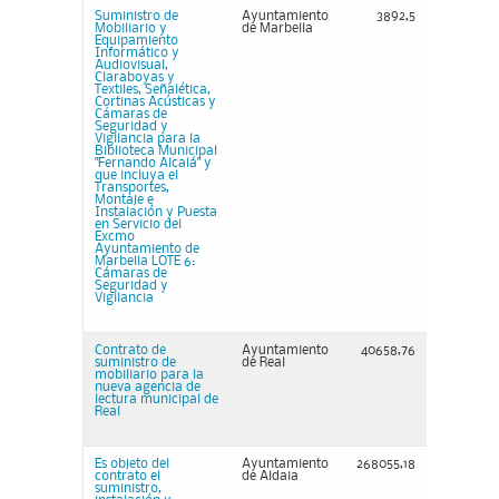
Suministro de
Ayuntamiento
3892,5
Mobiliario y
de Marbella
Equipamiento
Informático y
Audiovisual,
Claraboyas y
Textiles, Señalética,
Cortinas Acústicas y
Cámaras de
Seguridad y
Vigilancia para la
Biblioteca Municipal
"Fernando Alcalá" y
que incluya el
Transportes,
Montaje e
Instalación y Puesta
en Servicio del
Excmo
Ayuntamiento de
Marbella LOTE 6:
Cámaras de
Seguridad y
Vigilancia
Contrato de
Ayuntamiento
40658,76
suministro de
de Real
mobiliario para la
nueva agencia de
lectura municipal de
Real
Es objeto del
Ayuntamiento
268055,18
contrato el
de Aldaia
suministro,