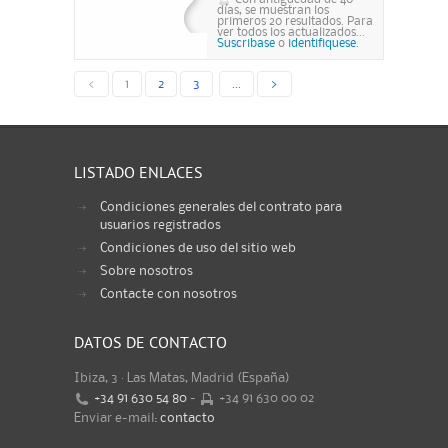
días, se muestran los
primeros 20 resultados. Para
ver todos los actualizados...
Suscribase
o
identifiquese.
<
1
2
3
...
>
LISTADO ENLACES
Condiciones generales del contrato para
usuarios registrados
Condiciones de uso del sitio web
Sobre nosotros
Contacte con nosotros
DATOS DE CONTACTO
Ibiza, 3 · Las Matas, Madrid (España)
+34 91 630 54 80
-
+34 91 630 00 02
Enviar e-mail:
contacto