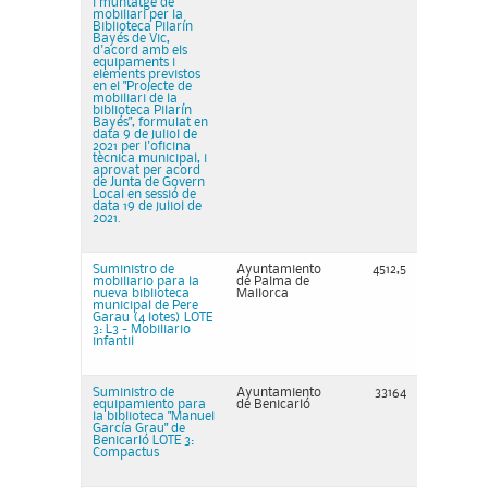
i muntatge de
mobiliari per la
Biblioteca Pilarín
Bayés de Vic,
d'acord amb els
equipaments i
elements previstos
en el "Projecte de
mobiliari de la
biblioteca Pilarín
Bayés", formulat en
data 9 de juliol de
2021 per l'oficina
tècnica municipal, i
aprovat per acord
de Junta de Govern
Local en sessió de
data 19 de juliol de
2021.
Suministro de
Ayuntamiento
4512,5
mobiliario para la
de Palma de
nueva biblioteca
Mallorca
municipal de Pere
Garau (4 lotes) LOTE
3: L3 - Mobiliario
infantil
Suministro de
Ayuntamiento
33164
equipamiento para
de Benicarló
la biblioteca "Manuel
García Grau" de
Benicarló LOTE 3:
Compactus