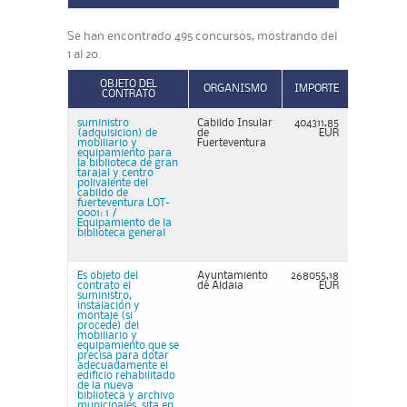
Se han encontrado 495 concursos, mostrando del
1 al 20.
OBJETO DEL
ORGANISMO
IMPORTE
CONTRATO
suministro
Cabildo Insular
404311,85
(adquisicion) de
de
EUR
mobiliario y
Fuerteventura
equipamiento para
la biblioteca de gran
tarajal y centro
polivalente del
cabildo de
fuerteventura LOT-
0001: 1 /
Equipamiento de la
biblioteca general
Es objeto del
Ayuntamiento
268055,18
contrato el
de Aldaia
EUR
suministro,
instalación y
montaje (si
procede) del
mobiliario y
equipamiento que se
precisa para dotar
adecuadamente el
edificio rehabilitado
de la nueva
biblioteca y archivo
municipales, sita en