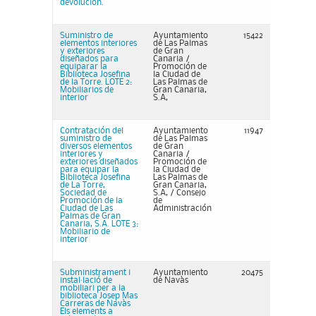
devolución.
Suministro de
Ayuntamiento
15422
elementos interiores
de Las Palmas
y exteriores
de Gran
diseñados para
Canaria /
equiparar la
Promoción de
Biblioteca Josefina
la Ciudad de
de la Torre. LOTE 2:
Las Palmas de
Mobiliarios de
Gran Canaria,
interior
S.A,
Contratación del
Ayuntamiento
11947
suministro de
de Las Palmas
diversos elementos
de Gran
interiores y
Canaria /
exteriores diseñados
Promoción de
para equipar la
la Ciudad de
Biblioteca Josefina
Las Palmas de
de La Torre,
Gran Canaria,
Sociedad de
S.A, / Consejo
Promoción de la
de
Ciudad de Las
Administración
Palmas de Gran
Canaria, S.A. LOTE 3:
Mobiliario de
interior
Subministrament i
Ayuntamiento
20475
instal·lació de
de Navàs
mobiliari per a la
biblioteca Josep Mas
Carreras de Navàs
Els elements a