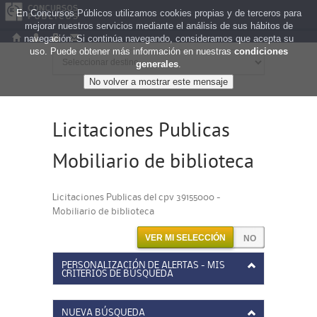
En Concursos Públicos utilizamos cookies propias y de terceros para
mejorar nuestros servicios mediante el análisis de sus hábitos de
navegación. Si continúa navegando, consideramos que acepta su
uso. Puede obtener más información en nuestras
condiciones
generales
.
Licitaciones Publicas
Mobiliario de biblioteca
Licitaciones Publicas del cpv 39155000 -
Mobiliario de biblioteca
VER MI SELECCIÓN
PERSONALIZACIÓN DE ALERTAS - MIS
CRITERIOS DE BÚSQUEDA
NUEVA BÚSQUEDA