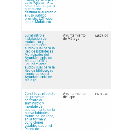
calle Palleter nº 2,
46960 Aldaia, para
que pueda
destinarse el edificio
al uso público
previsto. LOT-0001:
Lote 1. Mobiliario
Suministro e
Ayuntamiento
14876,03
instalación de
de Málaga
mobiliario y
equipamiento
audiovisual para la
Red de Bibliotecas
Municipales del
Ayuntamiento de
Málaga LOTE 2:
Equipamiento
audiovisual para la
Red de bibliotecas
municipales del
Ayuntamiento de
Málaga
Constituye el objeto
Ayuntamiento
132113,76
del presente
de Lepe
contrato el
suministro y
montaje de
equipamiento de la
nueva biblioteca
municipal de Lepe,
en la forma y
condiciones
establecidas en el
Pliego de