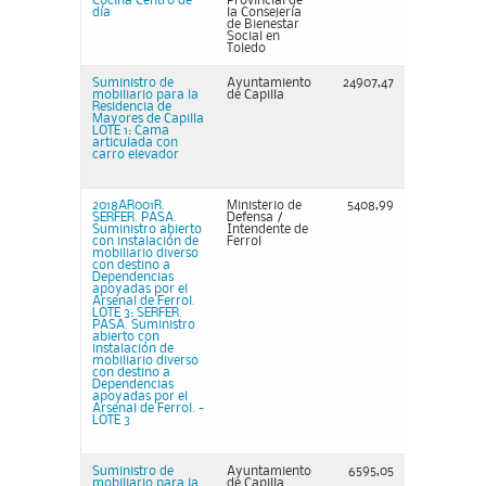
Cocina Centro de
Provincial de
día
la Consejería
de Bienestar
Social en
Toledo
Suministro de
Ayuntamiento
24907,47
mobiliario para la
de Capilla
Residencia de
Mayores de Capilla
LOTE 1: Cama
articulada con
carro elevador
2018AR001R.
Ministerio de
5408,99
SERFER. PASA.
Defensa /
Suministro abierto
Intendente de
con instalación de
Ferrol
mobiliario diverso
con destino a
Dependencias
apoyadas por el
Arsenal de Ferrol.
LOTE 3: SERFER.
PASA. Suministro
abierto con
instalación de
mobiliario diverso
con destino a
Dependencias
apoyadas por el
Arsenal de Ferrol. -
LOTE 3
Suministro de
Ayuntamiento
6595,05
mobiliario para la
de Capilla