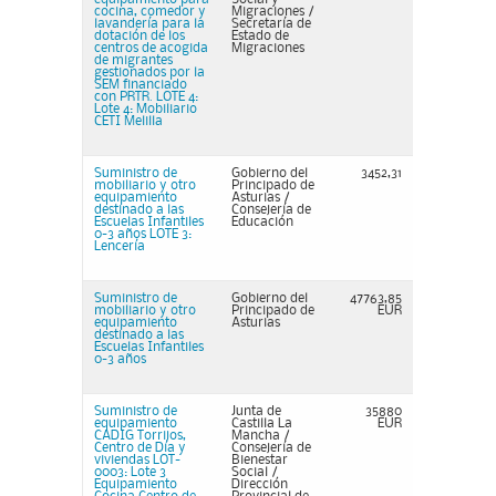
cocina, comedor y
Migraciones /
lavandería para la
Secretaría de
dotación de los
Estado de
centros de acogida
Migraciones
de migrantes
gestionados por la
SEM financiado
con PRTR. LOTE 4:
Lote 4: Mobiliario
CETI Melilla
Suministro de
Gobierno del
3452,31
mobiliario y otro
Principado de
equipamiento
Asturias /
destinado a las
Consejería de
Escuelas Infantiles
Educación
0-3 años LOTE 3:
Lencería
Suministro de
Gobierno del
47763,85
mobiliario y otro
Principado de
EUR
equipamiento
Asturias
destinado a las
Escuelas Infantiles
0-3 años
Suministro de
Junta de
35880
equipamiento
Castilla La
EUR
CADIG Torrijos,
Mancha /
Centro de Día y
Consejería de
viviendas LOT-
Bienestar
0003: Lote 3
Social /
Equipamiento
Dirección