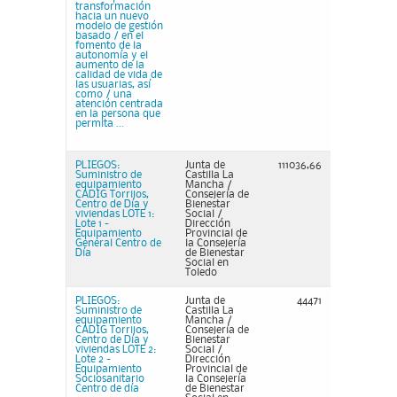
transformación
hacia un nuevo
modelo de gestión
basado / en el
fomento de la
autonomía y el
aumento de la
calidad de vida de
las usuarias, así
como / una
atención centrada
en la persona que
permita ...
PLIEGOS:
Junta de
111036,66
Suministro de
Castilla La
equipamiento
Mancha /
CADIG Torrijos,
Consejería de
Centro de Día y
Bienestar
viviendas LOTE 1:
Social /
Lote 1 -
Dirección
Equipamiento
Provincial de
General Centro de
la Consejería
Día
de Bienestar
Social en
Toledo
PLIEGOS:
Junta de
44471
Suministro de
Castilla La
equipamiento
Mancha /
CADIG Torrijos,
Consejería de
Centro de Día y
Bienestar
viviendas LOTE 2:
Social /
Lote 2 -
Dirección
Equipamiento
Provincial de
Sociosanitario
la Consejería
Centro de día
de Bienestar