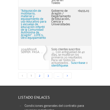
Social en
Toledo
"Adquisición de
Gobierno de
19655,03
mobiliario,
Aragón /
material y
Departamento
equipamiento de
de Educación,
uso educativo para
Ciencia y
5 escuelas de
Universidades
educación infantil
de la Comunidad
Autónoma de
Aragón” . LOTE 5:
Otro equipamiento
2018AR001R.
Solo clientes suscritos
SERFER. PASA. ...
Con antiguedad de 40
días, se muestran los
primeros 20 resultados.
Para ver todos los
actualizados...
Suscribase
o
identifiquese.
<
1
2
3
...
>
LISTADO ENLACES
Condiciones generales del contrato para