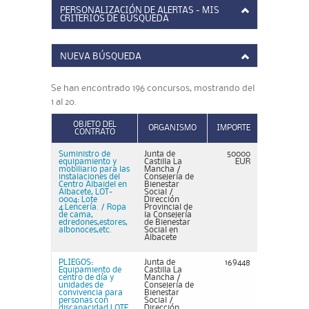
PERSONALIZACIÓN DE ALERTAS - MIS
CRITERIOS DE BÚSQUEDA
NUEVA BÚSQUEDA
Se han encontrado 196 concursos, mostrando del
1 al 20.
OBJETO DEL
ORGANISMO
IMPORTE
CONTRATO
Suministro de
Junta de
50000
equipamiento y
Castilla La
EUR
mobiliario para las
Mancha /
instalaciones del
Consejería de
Centro Albaidel en
Bienestar
Albacete, LOT-
Social /
0004: Lote
Dirección
4.Lencería. / Ropa
Provincial de
de cama,
la Consejería
edredones,estores,
de Bienestar
albonoces,etc.
Social en
Albacete
PLIEGOS:
Junta de
169448
Equipamiento de
Castilla La
centro de día y
Mancha /
unidades de
Consejería de
convivencia para
Bienestar
personas con
Social /
discapacidad LOTE
Dirección