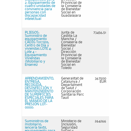
2: Equipamiento de
Provincial de
cuatro unidades de
la Consejería
convivencia para
de Bienestar
personas con
Social en
discapacidad
Guadalajara
intelectual
PLIEGOS:
Junta de
73456,51
Suministro de
Castilla La
equipamiento
Mancha /
CADIG Torrijos,
Consejería de
Centro de Día y
Bienestar
viviendas LOTE 4:
Social /
Lote 4 -
Dirección
Equipamiento
Provincial de
Viviendas
la Consejería
(Mobiliario y
de Bienestar
Enseres)
Social en
Toledo
ARRENDAMIENTO,
Generalitat de
367500
ENTREGA,
Catalunya /
EUR
RECOGIDA,
Departament
DESINFECCIÓN Y
de Salut /
MANTENIMIENTO
Corporación
DE SUPERFÍCIES
Sanitaria Parc
ESPECIALES PARA
Taulí
EL MANEJO DE LA
PRESIÓN LOT-
0000:
Suministros de
Ministerio de
264266
mobiliario,
Inclusión,
lencería textil,
Seguridad
equipamiento para
Social y