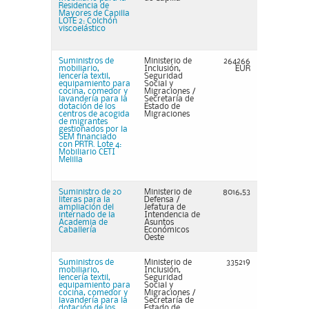
Residencia de
Mayores de Capilla
LOTE 2: Colchón
viscoelástico
Suministros de
Ministerio de
264266
mobiliario,
Inclusión,
EUR
lencería textil,
Seguridad
equipamiento para
Social y
cocina, comedor y
Migraciones /
lavandería para la
Secretaría de
dotación de los
Estado de
centros de acogida
Migraciones
de migrantes
gestionados por la
SEM financiado
con PRTR. Lote 4:
Mobiliario CETI
Melilla
Suministro de 20
Ministerio de
8016,53
literas para la
Defensa /
ampliación del
Jefatura de
internado de la
Intendencia de
Academia de
Asuntos
Caballería
Económicos
Oeste
Suministros de
Ministerio de
335219
mobiliario,
Inclusión,
lencería textil,
Seguridad
equipamiento para
Social y
cocina, comedor y
Migraciones /
lavandería para la
Secretaría de
dotación de los
Estado de