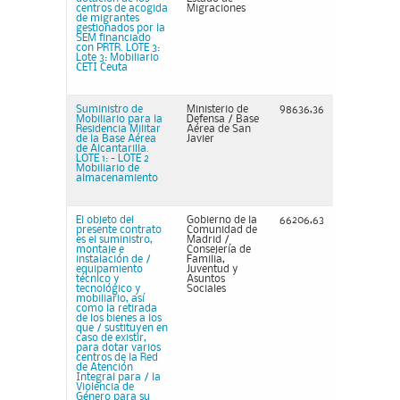
centros de acogida
Migraciones
de migrantes
gestionados por la
SEM financiado
con PRTR. LOTE 3:
Lote 3: Mobiliario
CETI Ceuta
Suministro de
Ministerio de
98636,36
Mobiliario para la
Defensa / Base
Residencia Militar
Aérea de San
de la Base Aérea
Javier
de Alcantarilla.
LOTE 1: - LOTE 2
Mobiliario de
almacenamiento
El objeto del
Gobierno de la
66206,63
presente contrato
Comunidad de
es el suministro,
Madrid /
montaje e
Consejería de
instalación de /
Familia,
equipamiento
Juventud y
técnico y
Asuntos
tecnológico y
Sociales
mobiliario, así
como la retirada
de los bienes a los
que / sustituyen en
caso de existir,
para dotar varios
centros de la Red
de Atención
Integral para / la
Violencia de
Género para su