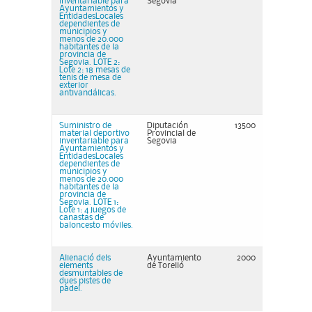
inventariable para
Segovia
Ayuntamientos y
EntidadesLocales
dependientes de
municipios y
menos de 20.000
habitantes de la
provincia de
Segovia. LOTE 2:
Lote 2: 18 mesas de
tenis de mesa de
exterior
antivandálicas.
Suministro de
Diputación
13500
material deportivo
Provincial de
inventariable para
Segovia
Ayuntamientos y
EntidadesLocales
dependientes de
municipios y
menos de 20.000
habitantes de la
provincia de
Segovia. LOTE 1:
Lote 1: 4 juegos de
canastas de
baloncesto móviles.
Alienació dels
Ayuntamiento
2000
elements
de Torelló
desmuntables de
dues pistes de
pàdel.