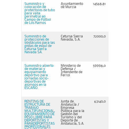
Suministro y
Ayuntamiento
14568,81
colocación de
de Murcia
protectores de tubo
para valla
perimetral en
Campo de Fútbol
de Los Ramos
Suministro de
Cetursa Sierra
72000,0
protecciones de
Nevada, S.A.
obstáculos para las
pistas de esquí de
Cetursa Sierra
Nevada SA.
Suministro abierto
Ministerio de
59998,0
de material y
Defensa /
equipamiento
Intendente de
deportivo para
Ferrol
jornadas socio-
deportivas de
alumnos en la
ESCAÑO.
RENTING DE
Junta de
63140,0
ESTRUCTURA DE
Andalucía /
TRABAJO
Empresa
MULTIFUNCIONAL,
Pública para la
EQUIPAMIENTO DE
Gestión del
PESO LIBRE PARA
Turismo y del
DEPORTISTAS Y
Deporte de
PARADEPORTISTAS
Andalucía, S.A.
PROFESIONALES