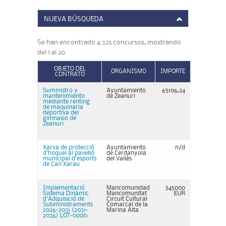
NUEVA BÚSQUEDA
Se han encontrado 4.325 concursos, mostrando
del 1 al 20.
OBJETO DEL
ORGANISMO
IMPORTE
CONTRATO
Suministro y
Ayuntamiento
65106,24
mantenimiento
de Zeanuri
mediante renting
de maquinaria
deportiva del
gimnasio de
Zeanuri
Xarxa de protecció
Ayuntamiento
n/d
d’hoquei al pavelló
de Cerdanyola
municipal d’esports
del Vallès
de Can Xarau
Implementació
Mancomunidad
545000
Sistema Dinàmic
Mancomunitat
EUR
d'Adquisició de
Circuit Cultural
Subministraments
Comarcal de la
2026-2031 (2031-
Marina Alta
2036) LOT-0000: