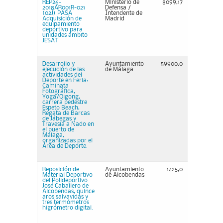
REP26-
Ministerio de
8099,17
2018AR001R-021
Defensa /
(02J) PASA
Intendente de
Adquisición de
Madrid
equipamiento
deportivo para
unidades ámbito
JESAT
Desarrollo y
Ayuntamiento
59900,0
ejecución de las
de Málaga
actividades del
Deporte en Feria:
Caminata
Fotográfica,
Yoga/Qigong,
carrera pedestre
Espeto Beach,
Regata de Barcas
de Jábegas y
Travesía a Nado en
el puerto de
Málaga,
organizadas por el
Área de Deporte.
Reposición de
Ayuntamiento
1425,0
Material Deportivo
de Alcobendas
del Polideportivo
José Caballero de
Alcobendas, quince
aros salvavidas y
tres termómetros
higrómetro digital.