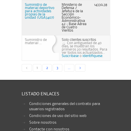
Suministro de
Ministerio de
14330,38
material deportivo
Defensa /
para actividades
Jefatura de la
propias de la
Sección
unidad (UGA3407)
Económico-
Administrativa
62 - Base Aérea
de Cuatro
Vientos
Suministro de
Solo clientes suscritos
material ...
Con antiguedad de 40
días, se muestran los
primeros 20 resultados. Para
ver todos los actualizados...
Suscribase
o
identifiquese.
<
1
2
3
...
>
LISTADO ENLACES
Condiciones generales del contrato para
usuarios registrados
Condiciones de uso del sitio web
Sobre nosotros
Contacte con nosotros