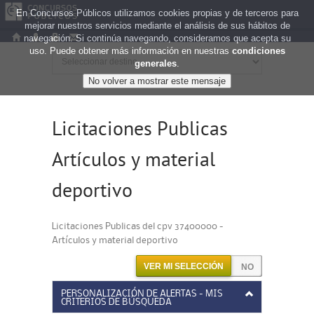
En Concursos Públicos utilizamos cookies propias y de terceros para
mejorar nuestros servicios mediante el análisis de sus hábitos de
navegación. Si continúa navegando, consideramos que acepta su
uso. Puede obtener más información en nuestras
condiciones
generales
.
Licitaciones Publicas
Artículos y material
deportivo
Licitaciones Publicas del cpv 37400000 -
Artículos y material deportivo
VER MI SELECCIÓN
PERSONALIZACIÓN DE ALERTAS - MIS
CRITERIOS DE BÚSQUEDA