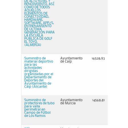
DE ALTO NIVEL Y
RENDIMIENTO, ASÍ
COMO DE TODOS
AQUELLOS
ELEMENTOS DE
CONECTIVIDAD,
HARDWARE,
SOFTWARE, APP¿S,
ENTRENAMIENTO
DE ÚLTIMA
GENERACIÓN PARA
LA ESCUELA
PÚBLICA DE GOLF
EL TOYO
(ALMERÍA)
Suministro de
Ayuntamiento
16528,93
material deportivo
de Calp
para las
actividades
dirigidas
organizadas por el
Departamento de
Deportes del
Ayuntamiento de
Calp (Alicante)
Suministro de
Ayuntamiento
14568,81
protectores de tubo
de Murcia
para valla
perimetral en
Campo de Fútbol
de Los Ramos