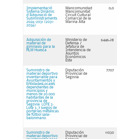
Implementació
Mancomunidad
0,0
Sistema Dinàmic
Mancomunitat
d'Adquisició de
Circuit Cultural
Subministraments
Comarcal de la
2026-2031 (2031-
Marina Alta
2036)
Adquisición de
Ministerio de
6446,28
material de
Defensa /
gimnasio para la
Jefatura de
RLM Huesca
Intendencia de
Asuntos
Económicos
Este
Suministro de
Diputación
7707
material deportivo
Provincial de
inventariable para
Segovia
Ayuntamientos y
EntidadesLocales
dependientes de
municipios y
menos de 20.000
habitantes de la
provincia de
Segovia. LOTE 3:
Lote 3: 7 juegos de
porterías metálicas
de fútbol sala-
balonmano.
Suministro de
Diputación
11030
material deportivo
Provincial de