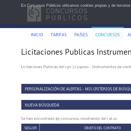
En Concursos Públicos utilizamos cookies propias y de terceros
INICIO
TARIFAS
PAÍSES
CONCURSOS
A
Licitaciones Publicas Instrumen
Licitaciones Publicas del cpv 37314000 - Instrumentos de vien
PERSONALIZACIÓN DE ALERTAS - MIS CRITERIOS DE BÚSQ
NUEVA BÚSQUEDA
Se han encontrado 86 concursos, mostrando del 1 al 20.
SEGUIR
OBJETO DEL CONTRATO