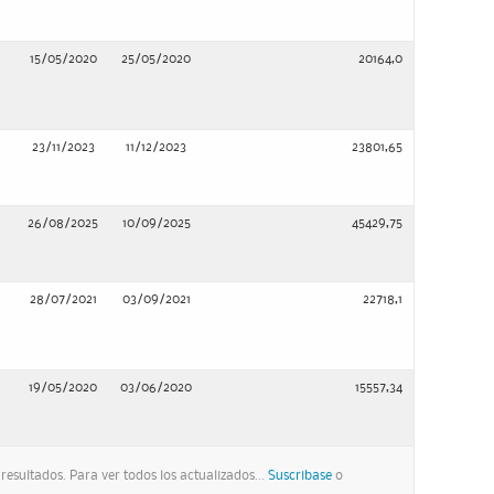
15/05/2020
25/05/2020
20164,0
23/11/2023
11/12/2023
23801,65
26/08/2025
10/09/2025
45429,75
28/07/2021
03/09/2021
22718,1
19/05/2020
03/06/2020
15557,34
esultados. Para ver todos los actualizados...
Suscribase
o