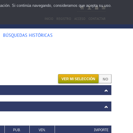
egación. Si continúa navegando, consideramos que acepta su uso.
INICIO
REGISTRO
ACCESO
CONTACTAR
BÚSQUEDAS HISTÓRICAS
VER MI SELECCIÓN
PUB.
VEN.
IMPORTE