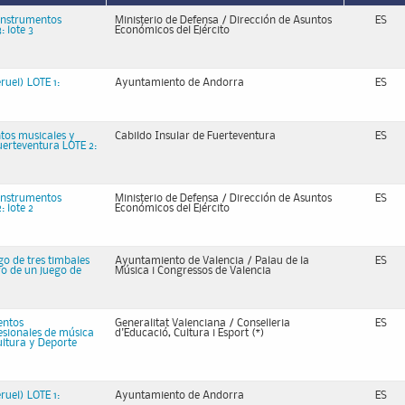
 instrumentos
Ministerio de Defensa / Dirección de Asuntos
ES
 lote 3
Económicos del Ejército
uel) LOTE 1:
Ayuntamiento de Andorra
ES
ntos musicales y
Cabildo Insular de Fuerteventura
ES
uerteventura LOTE 2:
 instrumentos
Ministerio de Defensa / Dirección de Asuntos
ES
 lote 2
Económicos del Ejército
go de tres timbales
Ayuntamiento de Valencia / Palau de la
ES
ro de un juego de
Música i Congressos de Valencia
entos
Generalitat Valenciana / Conselleria
ES
esionales de música
d'Educació, Cultura i Esport (*)
ultura y Deporte
uel) LOTE 1:
Ayuntamiento de Andorra
ES