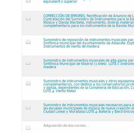
equivalent o superior
CORRECCIÓN DE ERRORES: Rectificación de Anuncio de Li
Contratación del Suministro de Instrumentos para la Es
Música y Danza Marbella, instrumento, diverso material
complementario para los instrumentos de la Banda Mun
Suministro de reposición de instrumentos musicales pa
Sinfónica municipal del Ayuntamiento de Albacete. Expt
Instrumentos de viento de madera
Suministro de instrumentos musicales de alta gama pa
Sinfónica Municipal de Madrid (3 lotes). LOTE 1: Instrum
madera
Suministro de instrumentos musicales y otros equipami
complementarios, con destino a los conservatorios prof
y danza, dependientes de la Conselleria de Educación, C
LOTE 4: Viento Metal
Suministro de instrumentos musicales necesarios para 
las escuelas municipales de música de nueva creación de 
Ciudad Lineal y Moratalaz LOTE 4: Batería y Electrónicos
Adquisición de dos cornos ...