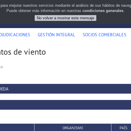
 para mejorar nuestros servicios mediante el análisis de sus hábitos de nav
Puede obtener más información en nuestras
condiciones generales
.
DJUDICACIONES
GESTIÓN INTEGRAL
SOCIOS COMERCIALES
tos de viento
to
UEDA
ORGANISMO
PAÍS