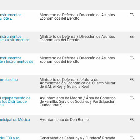
 instrumentos
Ministerio de Defensa / Dirección de Asuntos
ES
 lote 4
Económicos del Ejército
 instrumentos
Ministerio de Defensa / Dirección de Asuntos
ES
ote 2 instrumentos
Económicos del Ejército
 instrumentos
Ministerio de Defensa / Dirección de Asuntos
ES
ote 1 instrumentos de
Económicos del Ejército
 Bombardino
Ministerio de Defensa / Jefatura de
ES
Administración Económica del Cuarto Militar
de S.M. el Rey y Guardia Real
el equipamiento de
Ayuntamiento de Madrid / Área de Gobierno
ES
los Distritos de
de Familia, Servicios Sociales y Participación
rda
Ciudadana(*)
nicipal de Música
Ayuntamiento de Don Benito
ES
odel FOX 920,
Generalitat de Catalunya / Fundació Privada
ES