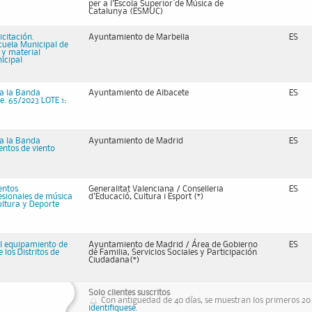
per a l'Escola Superior de Música de
Catalunya (ESMUC)
citación.
Ayuntamiento de Marbella
ES
cuela Municipal de
 y material
icipal
ra la Banda
Ayuntamiento de Albacete
ES
e. 65/2023 LOTE 1:
ra la Banda
Ayuntamiento de Madrid
ES
entos de viento
entos
Generalitat Valenciana / Conselleria
ES
esionales de música
d'Educació, Cultura i Esport (*)
ultura y Deporte
el equipamiento de
Ayuntamiento de Madrid / Área de Gobierno
ES
los Distritos de
de Familia, Servicios Sociales y Participación
Ciudadana(*)
Solo clientes suscritos
Con antiguedad de 40 días, se muestran los primeros 20 r
identifiquese.