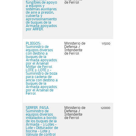
fungibles de apoyo
de Ferrol
a equipos y
sistemas auxiliares
de aire a presión,
cubierta y
aprovisionamiento
de buques de la
Armada apoyados
por ARFER.
PLIEGOS:
Ministerio de
11500
Suministro de
Defensa /
equipos diversos
Intendente
con destino a
de Ferrol
buques de la
Armada apoyados
por el Arsenal
Militar de Ferrol.
LOTE 2: LOTE 2 -
Suministro de boza
para cadena de
ancla con destino a
buques de la
Armada apoyados
por el Arsenal de
Ferrol.
SERFER. PASA.
Ministerio de
12000
Suministro de
Defensa /
equipos diversos
Intendente
instalados a bordo
de Ferrol
de los buques de la
Armada - 3 Lotes -
Lote 1 Obturador de
bocina - Lote 2
Válvula de control