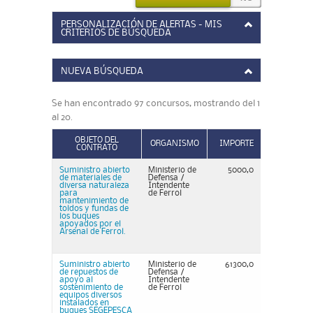
PERSONALIZACIÓN DE ALERTAS - MIS
CRITERIOS DE BÚSQUEDA
NUEVA BÚSQUEDA
Se han encontrado 97 concursos, mostrando del 1
al 20.
OBJETO DEL
ORGANISMO
IMPORTE
CONTRATO
Suministro abierto
Ministerio de
5000,0
de materiales de
Defensa /
diversa naturaleza
Intendente
para
de Ferrol
mantenimiento de
toldos y fundas de
los buques
apoyados por el
Arsenal de Ferrol.
Suministro abierto
Ministerio de
61300,0
de repuestos de
Defensa /
apoyo al
Intendente
sostenimiento de
de Ferrol
equipos diversos
instalados en
buques SEGEPESCA