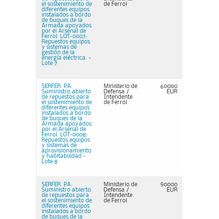
el sostenimiento de
de Ferrol
diferentes equipos
instalados a bordo
de buques de la
Armada apoyados
por el Arsenal de
Ferrol. LOT-0007:
Repuestos equipos
y sistemas de
gestión de la
energía eléctrica. -
Lote 7
SERFER. PA.
Ministerio de
60000
Suministro abierto
Defensa /
EUR
de repuestos para
Intendente
el sostenimiento de
de Ferrol
diferentes equipos
instalados a bordo
de buques de la
Armada apoyados
por el Arsenal de
Ferrol. LOT-0008:
Repuestos equipos
y sistemas de
aprovisionamiento
y habitabilidad -
Lote 8
SERFER. PA.
Ministerio de
90000
Suministro abierto
Defensa /
EUR
de repuestos para
Intendente
el sostenimiento de
de Ferrol
diferentes equipos
instalados a bordo
de buques de la