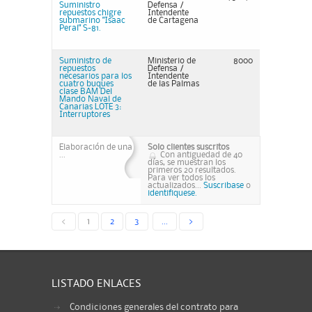
Suministro
Defensa /
repuestos chigre
Intendente
submarino "Isaac
de Cartagena
Peral" S-81.
Suministro de
Ministerio de
8000
repuestos
Defensa /
necesarios para los
Intendente
cuatro buques
de las Palmas
clase BAM Del
Mando Naval de
Canarias LOTE 3:
Interruptores
Elaboración de una
Solo clientes suscritos
...
Con antiguedad de 40
días, se muestran los
primeros 20 resultados.
Para ver todos los
actualizados...
Suscribase
o
identifiquese.
<
1
2
3
...
>
LISTADO ENLACES
Condiciones generales del contrato para