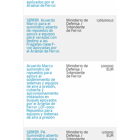
apoyados por el
Arsenal de Ferrol.
SERFER. Acuerdo
Ministerio de
1395000,0
Marco para el
Defensa /
suministro abierto
Intendente
de repuestos de
de Ferrol
apoyo a equipos
para varadas con
destino a las
Fragatas clase F-
100 apoyadas por
el Arsenal de Ferrol.
Acuerdo Marco
Ministerio de
300000
suministro de
Defensa /
EUR
repuestos para
Intendente
apoyo al
de Ferrol
sostenimiento de
sistemas y equipos
de aire a presión,
cubierta y
aprovisionamiento
instalados en
buques apoyados
por el Arsenal de
Ferrol. LOT-0001:
Repuestos para
equipos y sistemas
de aire a presión
SERFER. PA.
Ministerio de
120000
Suministro abierto
Defensa /
EUR
de repuestos para
Intendente