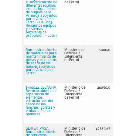
el sostenimiento de
de Ferrol
diferentes equipos
instalados a bordo
de buques de la
Armada apoyados
por el Arsenal de
Ferrol. LOTE 005:
Repuestos equipos
y sistemas
auxiliares de
propulsión. - Lote 5
Suministro abierto
Ministerio de
5000,0
de materiales para
Defensa /
mantenimiento de
Intendente
piezas y elementos
de Ferrol
de acero de los
buques apoyados
por el Arsenal de
Ferrol
I-00044. ESENGRA.
Ministerio de
26850,0
Servicio abierto de
Defensa /
reparación de
Intendente
elementos
de Ferrol
estructurales del
casco de las
lanchas, goletas y
embarcaciones
menores.
SERFER. PASA.
Ministerio de
49583,67
Suministro abierto
Defensa /
de repuestos
Intendente