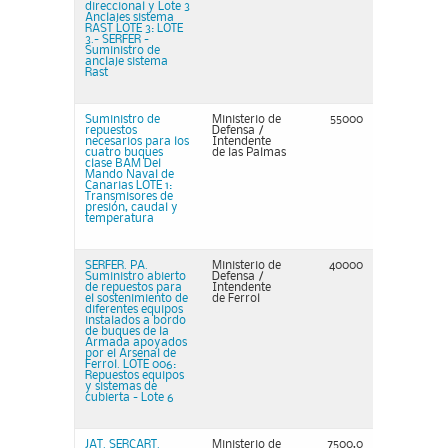
direccional y Lote 3
Anclajes sistema
RAST LOTE 3: LOTE
3.- SERFER -
Suministro de
anclaje sistema
Rast
Suministro de
Ministerio de
55000
repuestos
Defensa /
necesarios para los
Intendente
cuatro buques
de las Palmas
clase BAM Del
Mando Naval de
Canarias LOTE 1:
Transmisores de
presión, caudal y
temperatura
SERFER. PA.
Ministerio de
40000
Suministro abierto
Defensa /
de repuestos para
Intendente
el sostenimiento de
de Ferrol
diferentes equipos
instalados a bordo
de buques de la
Armada apoyados
por el Arsenal de
Ferrol. LOTE 006:
Repuestos equipos
y sistemas de
cubierta - Lote 6
JAT. SERCART.
Ministerio de
7500,0