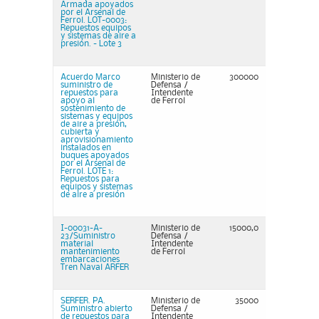
Armada apoyados
por el Arsenal de
Ferrol. LOT-0003:
Repuestos equipos
y sistemas de aire a
presión. - Lote 3
Acuerdo Marco
Ministerio de
300000
suministro de
Defensa /
repuestos para
Intendente
apoyo al
de Ferrol
sostenimiento de
sistemas y equipos
de aire a presión,
cubierta y
aprovisionamiento
instalados en
buques apoyados
por el Arsenal de
Ferrol. LOTE 1:
Repuestos para
equipos y sistemas
de aire a presión
I-00031-A-
Ministerio de
15000,0
23/Suministro
Defensa /
material
Intendente
mantenimiento
de Ferrol
embarcaciones
Tren Naval ARFER
SERFER. PA.
Ministerio de
35000
Suministro abierto
Defensa /
de repuestos para
Intendente