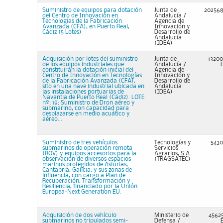
Suministro de equipos para dotación
Junta de
202568
del Centro de Innovación en
Andalucía /
Tecnologías de la Fabricación
Agencia de
Avanzada (CFA), en Puerto Real,
Innovación y
Cádiz (5 Lotes)
Desarrollo de
Andalucía
(IDEA)
Adquisición por lotes del suministro
Junta de
13200
de los equipos industriales que
Andalucía /
constituirán la dotación inicial del
Agencia de
Centro de Innovación en Tecnologías
Innovación y
de la Fabricación Avanzada (CFA),
Desarrollo de
sito en una nave industrial ubicada en
Andalucía
las instalaciones portuarias de
(IDEA)
Navantia de Puerto Real (Cádiz). LOTE
nº: 19: Suministro de Dron aéreo y
submarino, con capacidad para
desplazarse en medio acuático y
aéreo...
Suministro de tres vehículos
Tecnologías y
5430
submarinos de operación remota
Servicios
(ROV) y equipos accesorios para la
Agrarios, S.A.
observación de diversos espacios
(TRAGSATEC)
marinos protegidos de Asturias,
Cantabria, Galicia, y sus zonas de
influencia, con cargo a Plan de
Recuperación, Transformación y
Resiliencia, financiado por la Unión
Europea-Next Generation EU.
Adquisición de dos vehículo
Ministerio de
45625
submarinos no tripulados semi-
Defensa /