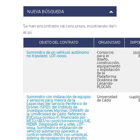
NUEVA BÚSQUEDA
Se han encontrado 118 concursos, mostrando del 1
al 20.
OBJETO DEL CONTRATO
ORGANISMO
IMPO
Suministro de un vehículo autónomo
Consorcio
350
no tripulado. LOT-0000:
para el
diseño,
construcción,
equipamiento
y explotación
de la
Plataforma
Oceánica de
Canarias-
PLOCAN
Suministro con instalación de equipos
Universidad
124590
y sensores para mejora de la
de Cádiz
capacidad del Servicio Periférico de
Drones (SPID) del Instituto de
Investigaciones Marinas (INMAR) de
la Universidad de Cádiz. Referencia
EQC2024-007920-P, financiado por
MCIU/AEI/10.13039/501100011033/UE,
FEDER. Desglosado en 6 lotes. LOT-
0004: Suministro e instalación de
vehículo submarino operado a
control remoto (ROV) con umbilical,
sistema de navegación de precisión,