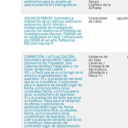
autónomos para su empleo en
Apoyo
operaciones MCM e Hidrográficas ...
Logístico de la
Armada
ANUNCIO PREVIO: Suministro e
Universidad
386390
instalación de un vehículo autónomo
de Cádiz
submarino (AUV) híbrido y
multipropósito de investigación
marina con destino en el Instituto de
Investigaciones Marinas (INMAR) de
la Universidad de Cádiz. Cofinanciado
por FEDER en un 80%. Referencia
EQC2019-006198-P
CORRECCIÓN / ACTUALIZACIÓN:
Gobierno de
Suministro de Dos ROVS (Vehículo
las Islas
Submarino No Tripulado), Dos
Canarias /
Sistemas Multihaz Integrados y Un
Consejería de
Sonar de Barrido Lateral /
Agricultura,
VII.1.2)Texto que se va a corregir en el
Ganadería y
anuncio originalNúmero de
Pesca (*)
apartado: IV.2.7Localización del texto
que se va a modificar: Condiciones
para la apertura de plicasEn lugar de:
Fecha: 25/07/2022Hora local:
10:00Léase: Fecha: 27/07/2022Hora
local: 10:00Número de apartado:
IV.2.2Localización del texto que se va
a modificar: Plazo para la recepción
de ofertas o solicitudes de
participaciónEn lugar de: Fecha:
20/07/2022Hora local: 23:59Léase:
Fecha: 25/07/2022Hora local:
23:59Número de apartado: II.2.4 -
Lote 1Localización del texto que se va
a modificar: Descripción del
contratoEn lugar de: Denominación: