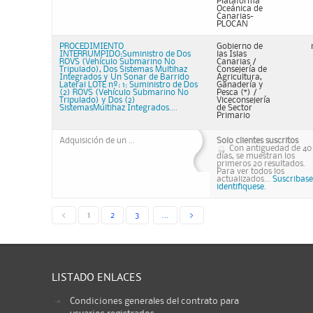
Plataforma
Oceánica de
Canarias-
PLOCAN
PROCEDIMIENTO
Gobierno de
INTERRUMPIDO:Suministro de Dos
las Islas
ROVS (Vehículo Submarino No
Canarias /
Tripulado), Dos Sistemas Multihaz
Consejería de
Integrados y Un Sonar de Barrido
Agricultura,
Lateral LOTE nº: 1: Suministro de Dos
Ganadería y
(2) ROVS (Vehículo Submarino No
Pesca (*) /
Tripulado) y Dos (2)
Viceconsejería
SistemasMultihaz Integrados....
de Sector
Primario
Adquisición de un ...
Solo clientes suscritos
Con antiguedad de 40
días, se muestran los
primeros 20 resultados.
Para ver todos los
actualizados...
Suscribase
identifiquese.
<
1
2
3
...
>
LISTADO ENLACES
Condiciones generales del contrato para