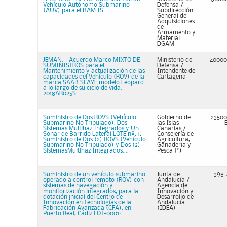
Vehículo Autónomo Submarino
Defensa /
(AUV) para el BAM IS
Subdirección
General de
Adquisiciones
de
Armamento y
Material
DGAM
JEMAN. - Acuerdo Marco MIXTO DE
Ministerio de
40000
SUMINISTROS para el
Defensa /
Mantenimiento y actualización de las
Intendente de
capacidades del Vehículo (ROV) de la
Cartagena
marca SAAB SEAYE modelo Leopard
a lo largo de su ciclo de vida.
2018AR025S
Suministro de Dos ROVS (Vehículo
Gobierno de
23500
Submarino No Tripulado), Dos
las Islas
Sistemas Multihaz Integrados y Un
Canarias /
Sonar de Barrido Lateral LOTE nº: 1:
Consejería de
Suministro de Dos (2) ROVS (Vehículo
Agricultura,
Submarino No Tripulado) y Dos (2)
Ganadería y
SistemasMultihaz Integrados....
Pesca (*)
Suministro de un vehículo submarino
Junta de
398.
operado a control remoto (ROV) con
Andalucía /
sistemas de navegación y
Agencia de
monitorización integrados, para la
Innovación y
dotación inicial del Centro de
Desarrollo de
Innovación en Tecnologías de la
Andalucía
Fabricación Avanzada (CFA), en
(IDEA)
Puerto Real, Cádiz LOT-0001: