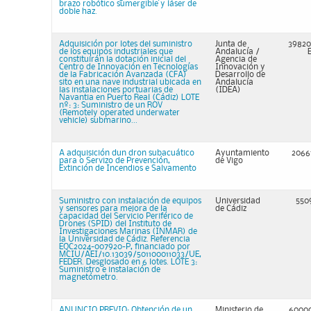
brazo robótico sumergible y láser de
doble haz.
Adquisición por lotes del suministro
Junta de
39820
de los equipos industriales que
Andalucía /
constituirán la dotación inicial del
Agencia de
Centro de Innovación en Tecnologías
Innovación y
de la Fabricación Avanzada (CFA)
Desarrollo de
sito en una nave industrial ubicada en
Andalucía
las instalaciones portuarias de
(IDEA)
Navantia en Puerto Real (Cádiz) LOTE
nº: 3: Suministro de un ROV
(Remotely operated underwater
vehicle) submarino...
A adquisición dun dron subacuático
Ayuntamiento
2066
para o Servizo de Prevención,
de Vigo
Extinción de Incendios e Salvamento
Suministro con instalación de equipos
Universidad
550
y sensores para mejora de la
de Cádiz
capacidad del Servicio Periférico de
Drones (SPID) del Instituto de
Investigaciones Marinas (INMAR) de
la Universidad de Cádiz. Referencia
EQC2024-007920-P, financiado por
MCIU/AEI/10.13039/501100011033/UE,
FEDER. Desglosado en 6 lotes. LOTE 3:
Suministro e instalación de
magnetómetro.
ANUNCIO PREVIO: Obtención de un
Ministerio de
6000