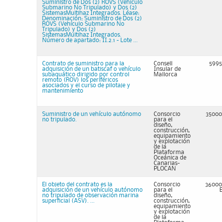
Suministro de Dos (2) ROVS (Vehículo
Submarino No Tripulado) y Dos (2)
SistemasMultihaz Integrados. Léase:
Denominación: Suministro de Dos (2)
ROVS (Vehículo Submarino No
Tripulado) y Dos (2)
SistemasMultihaz Integrados.
Número de apartado: II.2.1 - Lote ...
Contrato de suministro para la
Consell
5995
adquisición de un batiscaf o vehículo
Insular de
subaquático dirigido por control
Mallorca
remoto (ROV) los periféricos
asociados y el curso de pilotaje y
mantenimiento
Suministro de un vehículo autónomo
Consorcio
35000
no tripulado.
para el
diseño,
construcción,
equipamiento
y explotación
de la
Plataforma
Oceánica de
Canarias-
PLOCAN
El objeto del contrato es la
Consorcio
36000
adquisición de un vehículo autónomo
para el
no tripulado de observación marina
diseño,
superficial (ASV). ...
construcción,
equipamiento
y explotación
de la