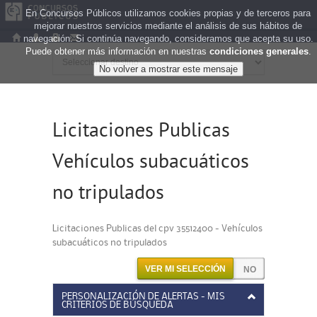
En Concursos Públicos utilizamos cookies propias y de terceros para
mejorar nuestros servicios mediante el análisis de sus hábitos de
navegación. Si continúa navegando, consideramos que acepta su uso.
Puede obtener más información en nuestras
condiciones generales
.
Licitaciones Publicas
Vehículos subacuáticos
no tripulados
Licitaciones Publicas del cpv 35512400 - Vehículos
subacuáticos no tripulados
VER MI SELECCIÓN
PERSONALIZACIÓN DE ALERTAS - MIS
CRITERIOS DE BÚSQUEDA