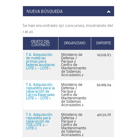
NUEVA BÚSQUEDA
Se han encontrado 167 concursos, mostrando del
1 al 20.
OBJETO DEL
ORGANISMO
IMPORTE
CONTRATO
T.A. Adquisición
Ministerio de
16528,93
de materias
Defensa /
primas para
Parque y
talleres auxiliares
Centro de
LOTE 1: - LOTE 1
Mantenimiento
de Sistemas
Acorazados 2
T.A. Adquisición
Ministerio de
56188,04
repuestos para la
Defensa /
reparación de
Parque y
Carros Especiales
Centro de
LOTE 1: - LOTE 1
Mantenimiento
de Sistemas
Acorazados 2
T.A. Adquisición
Ministerio de
40130,79
repuestos para
Defensa /
reparación de
Parque y
TOA LOTE 2: -
Centro de
LOTE 2
Mantenimiento
de Sistemas
Acorazados 2