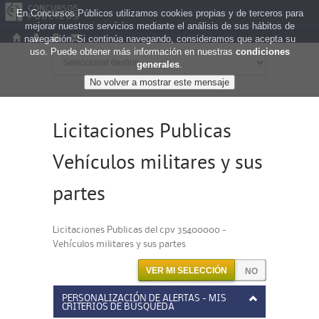
En Concursos Públicos utilizamos cookies propias y de terceros para
mejorar nuestros servicios mediante el análisis de sus hábitos de
navegación. Si continúa navegando, consideramos que acepta su
uso. Puede obtener más información en nuestras
condiciones
generales
.
Licitaciones Publicas
Vehículos militares y sus
partes
Licitaciones Publicas del cpv 35400000 -
Vehículos militares y sus partes
VER MI SELECCIÓN
PERSONALIZACIÓN DE ALERTAS - MIS
CRITERIOS DE BÚSQUEDA