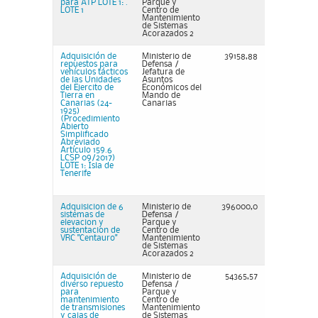
para ATP LOTE 1: .
Parque y
LOTE 1
Centro de
Mantenimiento
de Sistemas
Acorazados 2
Adquisición de
Ministerio de
39158,88
repuestos para
Defensa /
vehículos tácticos
Jefatura de
de las Unidades
Asuntos
del Ejercito de
Económicos del
Tierra en
Mando de
Canarias (24-
Canarias
1925)
(Procedimiento
Abierto
Simplificado
Abreviado
Artículo 159.6
LCSP 09/2017)
LOTE 1: Isla de
Tenerife
Adquisicion de 6
Ministerio de
396000,0
sistemas de
Defensa /
elevacion y
Parque y
sustentacion de
Centro de
VRC "Centauro"
Mantenimiento
de Sistemas
Acorazados 2
Adquisición de
Ministerio de
54365,57
diverso repuesto
Defensa /
para
Parque y
mantenimiento
Centro de
de transmisiones
Mantenimiento
y cajas de
de Sistemas