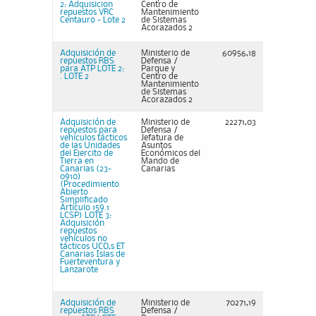
2: Adquisicion
Centro de
repuestos VRC
Mantenimiento
Centauro - Lote 2
de Sistemas
Acorazados 2
Adquisición de
Ministerio de
60956,18
repuestos RBS
Defensa /
para ATP LOTE 2:
Parque y
. LOTE 2
Centro de
Mantenimiento
de Sistemas
Acorazados 2
Adquisición de
Ministerio de
22271,03
repuestos para
Defensa /
vehículos tácticos
Jefatura de
de las Unidades
Asuntos
del Ejercito de
Económicos del
Tierra en
Mando de
Canarias (23-
Canarias
0910)
(Procedimiento
Abierto
Simplificado
Artículo 159.1
LCSP) LOTE 3:
Adquisición
repuestos
vehículos no
tácticos UCO,s ET
Canarias Islas de
Fuerteventura y
Lanzarote
Adquisición de
Ministerio de
70271,19
repuestos RBS
Defensa /