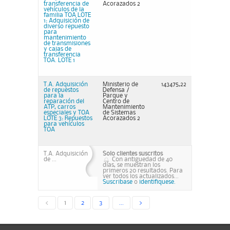
transferencia de
Acorazados 2
vehículos de la
familia TOA LOTE
1: Adquisición de
diverso repuesto
para
mantenimiento
de transmisiones
y cajas de
transferencia
TOA. LOTE 1
T.A. Adquisición
Ministerio de
143475,22
de repuestos
Defensa /
para la
Parque y
reparación del
Centro de
ATP, carros
Mantenimiento
especiales y TOA
de Sistemas
LOTE 3: Repuestos
Acorazados 2
para vehículos
TOA
T.A. Adquisición
Solo clientes suscritos
de ...
Con antiguedad de 40
días, se muestran los
primeros 20 resultados. Para
ver todos los actualizados...
Suscribase
o
identifiquese.
<
1
2
3
...
>