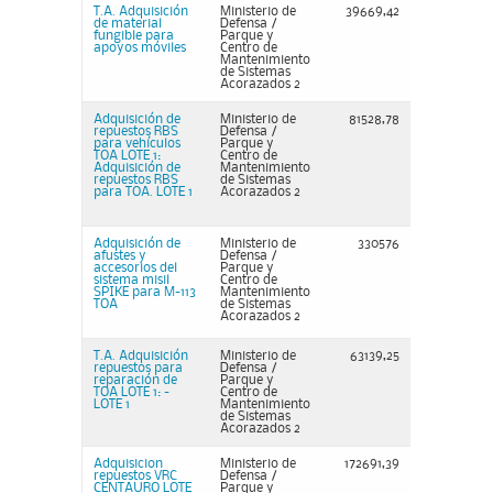
T.A. Adquisición
Ministerio de
39669,42
de material
Defensa /
fungible para
Parque y
apoyos móviles
Centro de
Mantenimiento
de Sistemas
Acorazados 2
Adquisición de
Ministerio de
81528,78
repuestos RBS
Defensa /
para vehículos
Parque y
TOA LOTE 1:
Centro de
Adquisición de
Mantenimiento
repuestos RBS
de Sistemas
para TOA. LOTE 1
Acorazados 2
Adquisición de
Ministerio de
330576
afustes y
Defensa /
accesorios del
Parque y
sistema misil
Centro de
SPIKE para M-113
Mantenimiento
TOA
de Sistemas
Acorazados 2
T.A. Adquisición
Ministerio de
63139,25
repuestos para
Defensa /
reparación de
Parque y
TOA LOTE 1: -
Centro de
LOTE 1
Mantenimiento
de Sistemas
Acorazados 2
Adquisicion
Ministerio de
172691,39
repuestos VRC
Defensa /
CENTAURO LOTE
Parque y