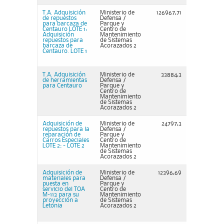
T.A. Adquisición
Ministerio de
126967,71
de repuestos
Defensa /
para barcaza de
Parque y
Centauro LOTE 1:
Centro de
Adquisición
Mantenimiento
repuestos para
de Sistemas
barcaza de
Acorazados 2
Centauro. LOTE 1
T.A. Adquisición
Ministerio de
33884,3
de herramientas
Defensa /
para Centauro
Parque y
Centro de
Mantenimiento
de Sistemas
Acorazados 2
Adquisición de
Ministerio de
24797,3
repuestos para la
Defensa /
reparación de
Parque y
Carros Especiales
Centro de
LOTE 2: - LOTE 2
Mantenimiento
de Sistemas
Acorazados 2
Adquisición de
Ministerio de
12396,69
materiales para
Defensa /
puesta en
Parque y
servicio del TOA
Centro de
M-113 para su
Mantenimiento
proyección a
de Sistemas
Letonia
Acorazados 2