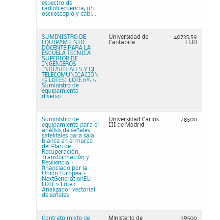
espectro de
radiofrecuencia, un
osciloscopio y cabl...
SUMINISTRO DE
Universidad de
40735,59
EQUIPAMIENTO
Cantabria
EUR
DOCENTE PARA LA
ESCUELA TÉCNICA
SUPERIOR DE
INGENIEROS
INDUSTRIALES Y DE
TELECOMUNICACIÓN
(5 LOTES) LOTE nº: 1:
Suministro de
equipamiento
diverso...
Suministro de
Universidad Carlos
48500
equipamiento para el
III de Madrid
análisis de señales
satelitales para sala
blanca en el marco
del Plan de
Recuperación,
Transformación y
Resiliencia –
financiado por la
Unión Europea –
NextGenerationEU
LOTE 1: Lote 1
Analizador vectorial
de señales
Contrato mixto de
Ministerio de
39500