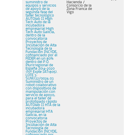
suministro de
Hacienda /
equipos y servicios
Consorcio de la
de apoyo de la
Zona Franca de
segunda fase del
Vigo
taller tecnológico
AUTOlab II High
Tech Auto de la
incubadora
empresarial High
Tech Auto Galicia,
dentro de la
convocatoria
Proyectos de
Incubación de Alta
Tecnología de la
Fundación INCYDE,
cofinanciado por el
FEDER en un 80%
dentro del P.O.
Plurirregional de
España 2014-2020
(Nº Expte IAT1805).
LOTE 3:
SUM/22/0026.03
Suministro de un
robot colaborativo
con dispositivos de
manipulación con
servicio de apoyo,
para el taller de
prototipado rápido
AUTOlab II HTA de la
incubadora
empresarial HTA
Galicia, en la
convocatoria
Proyectos de
Incubación de Alta
Tecnología de
Fundación INCYDE,
cofinanciado por