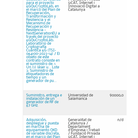
para el proyecto
i2CAT, Internet i
6GQuCryptoLab, en
Innovació Digital a
el marco del Plan de
Catalunya
Recuperación,
Transformación y
Resiliencia y el
Mecanismo de
Recuperación y
Resiliencia -
NextGenerationEU a
través del proyecto
6GQuCryptoLab:
Laboratorio de
Criptografía
Cuántica 6G (TSI-
064100-2023-14) / El
objeto de este
contrato consiste en
el suministro de: 1.
Un (1) láser u... Lote
3: Suministro de
etiquetadores de
tiempo y un
generador de pu...
Suministro, entrega e
Universidad de
90000,0
instalación de un
Salamanca
generador de RF de
67 GHz.
Adquisición,
Generalitat de
n/d
despliegue y puesta
Catalunya /
en marcha de
Departament
equipamiento QKD
d'Empresa i Treball
de variable discreta,
/ Fundació Privada
en el marco del Plan
i2CAT, Internet i