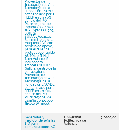
Proyectos de
Incubación de Alta
Tecnología de la
Fundación INCYDE,
cofinanciado por el
FEDER en un 80%
dentro del P.O.
Plurirregional de
España 2014-2020
(Nº Expte IAT1805).
LOTE 2:
SUM/22/0026.02
Suministro de una
maquina CNC con
servicio de apoyo,
para el taller de
prototipado rápido
AUTOlab II High
Tech Auto de la
incubadora
empresarial HTA
Galicia, dentro de la
convocatoria
Proyectos de
Incubación de Alta
Tecnología de la
Fundación INCYDE,
cofinanciado por el
FEDER en un 80%
dentro del P.O.
Plurirregional de
España 2014-2020
(Expte IAT1805).
Generador y
Universitat
310200,00
medidor de señales
Politècnica de
I-Q para
Valencia
comunicaciones 5G