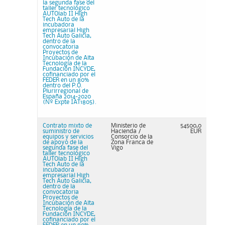
la segunda fase del
taller tecnológico
AUTOlab II High
Tech Auto de la
incubadora
empresarial High
Tech Auto Galicia,
dentro de la
convocatoria
Proyectos de
Incubación de Alta
Tecnología de la
Fundación INCYDE,
cofinanciado por el
FEDER en un 80%
dentro del P.O.
Plurirregional de
España 2014-2020
(Nº Expte IAT1805).
Contrato mixto de
Ministerio de
54500,0
suministro de
Hacienda /
EUR
equipos y servicios
Consorcio de la
de apoyo de la
Zona Franca de
segunda fase del
Vigo
taller tecnológico
AUTOlab II High
Tech Auto de la
incubadora
empresarial High
Tech Auto Galicia,
dentro de la
convocatoria
Proyectos de
Incubación de Alta
Tecnología de la
Fundación INCYDE,
cofinanciado por el