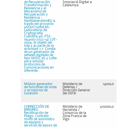
de Recuperación,
Innovació Digital a
Transformación y
Catalunya
Resiliencia y el
Mecanismo de
Recuperación y
Resiliencia -
NextGenerationEU a
través del proyecto
6GQuCryptoLab:
Laboratorio de
Criptografía
Cuántica 6G (TSI-
064100-2023-14) LOT-
0006: El objeto del
lote 6 es parte de la
actividad 3.7. Consta
de un generador de
señales digitales de
tipo GNSS, 5G y LoRa
para simular
protocolos de
comunicaciones en
diferente...
Módulo generador
Ministerio de
14100,0
de funciones de onda
Defensa /
y accesorios de
Dirección General
conexión
del INTA
CORRECCIÓN DE
Ministerio de
615000,0
ERRORES:
Hacienda /
Rectificación de
Consorcio de la
Pliego. Contrato
Zona Franca de
mixto de suministro
Vigo
de equipos y
servicios de apoyo de