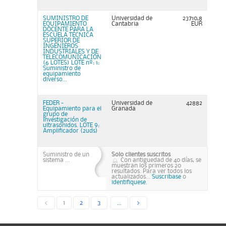
SUMINISTRO DE
Universidad de
23710,8
EQUIPAMIENTO
Cantabria
EUR
DOCENTE PARA LA
ESCUELA TÉCNICA
SUPERIOR DE
INGENIEROS
INDUSTRIALES Y DE
TELECOMUNICACIÓN
(6 LOTES) LOTE nº: 1:
Suministro de
equipamiento
diverso...
FEDER -
Universidad de
42882
Equipamiento para el
Granada
grupo de
investigación de
ultrasonidos. LOTE 9:
Amplificador (2uds)
Suministro de un
Solo clientes suscritos
sistema ...
Con antiguedad de 40 días, se
muestran los primeros 20
resultados. Para ver todos los
actualizados...
Suscribase
o
identifiquese.
<
1
2
3
...
>