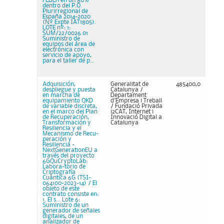
FEDER en un 80%
dentro del P.O.
Plurirregional de
España 2014-2020
(Nº Expte IAT1805).
LOTE nº: 1:
SUM/22/0026.01
Suministro de
equipos del área de
electrónica con
servicio de apoyo,
para el taller de p...
Adquisición,
Generalitat de
485400,0
despliegue y puesta
Catalunya /
en marcha de
Departament
equipamiento QKD
d'Empresa i Treball
de variable discreta,
/ Fundació Privada
en el marco del Plan
i2CAT, Internet i
de Recuperación,
Innovació Digital a
Transformación y
Catalunya
Resiliencia y el
Mecanismo de Recu-
peración y
Resiliencia -
NextGenerationEU a
través del proyecto
6GQuCryptoLab:
Labora-torio de
Criptografía
Cuántica 6G (TSI-
064100-2023-14) / El
objeto de este
contrato consiste en:
1. El s... Lote 6:
Suministro de un
generador de señales
digitales, de un
analizador de