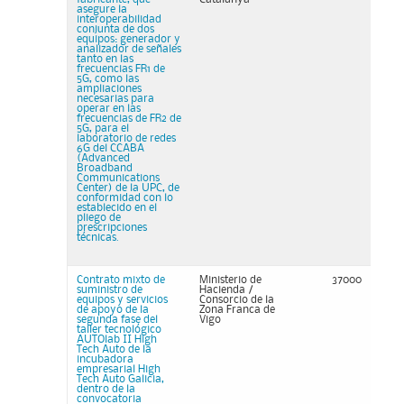
asegure la
interoperabilidad
conjunta de dos
equipos: generador y
analizador de señales
tanto en las
frecuencias FR1 de
5G, como las
ampliaciones
necesarias para
operar en las
frecuencias de FR2 de
5G, para el
laboratorio de redes
6G del CCABA
(Advanced
Broadband
Communications
Center) de la UPC, de
conformidad con lo
establecido en el
pliego de
prescripciones
técnicas.
Contrato mixto de
Ministerio de
37000
suministro de
Hacienda /
equipos y servicios
Consorcio de la
de apoyo de la
Zona Franca de
segunda fase del
Vigo
taller tecnológico
AUTOlab II High
Tech Auto de la
incubadora
empresarial High
Tech Auto Galicia,
dentro de la
convocatoria