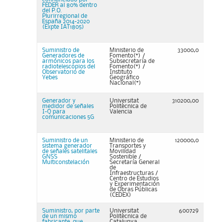
FEDER al 80% dentro
del P.O.
Plurirregional de
España 2014-2020
(Expte IAT1805)
Suministro de
Ministerio de
33000,0
Generadores de
Fomento(*) /
armónicos para los
Subsecretaría de
radiotelescopios del
Fomento(*) /
Observatorio de
Instituto
Yebes
Geográfico
Nacional(*)
Generador y
Universitat
310200,00
medidor de señales
Politècnica de
I-Q para
Valencia
comunicaciones 5G
Suministro de un
Ministerio de
120000,0
sistema generador
Transportes y
de señales satelitales
Movilidad
GNSS
Sostenible /
Multiconstelación
Secretaría General
de
Infraestructuras /
Centro de Estudios
y Experimentación
de Obras Públicas
(CEDEX)
Suministro, por parte
Universitat
600729
de un mismo
Politècnica de
fabricante, que
Catalunya