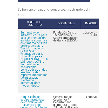
Se han encontrado 77 concursos, mostrando del 1
al 20.
OBJETO DEL
ORGANISMO
IMPORTE
CONTRATO
Suministro de
Fundación Centro
395600,97
infraestructura para
Tecnolóxico de
EUR
la experimentación
Supercomputación
en fotónica cuántica
de Galicia (CESGA)
en el marco del Plan
de Recuperación,
Transformación y
Resiliencia. –
Financiado por la
Unión Europea –
NEXTGENERATIONEU
LOT-0006: LOTE 5:
Suministro de
osciloscopio
generador de ondas
analizador de
espectro modulador
de luz espacial
fuentes de
alimentación y
módem óptico.
Adquisición de
Generalitat de
28000,0
equipamiento láser,
Catalunya /
de conversión de
Departament
frecuencia y de
d'Empresa i Treball
detección de fotones
/ Fundació Privada