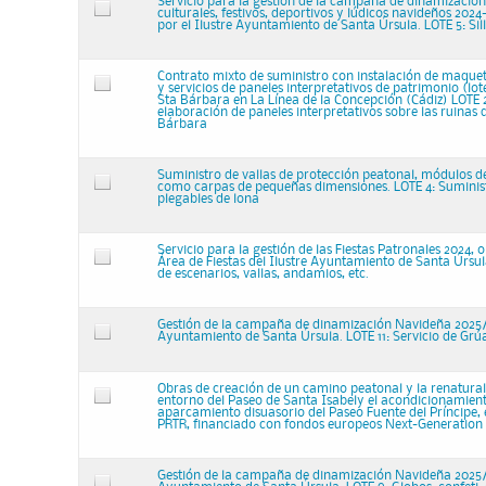
Servicio para la gestión de la campaña de dinamización
culturales, festivos, deportivos y lúdicos navideños 202
por el Ilustre Ayuntamiento de Santa Úrsula. LOTE 5: Sil
Contrato mixto de suministro con instalación de maquetas
y servicios de paneles interpretativos de patrimonio (lot
Sta Bárbara en La Línea de la Concepción (Cádiz) LOTE 2
elaboración de paneles interpretativos sobre las ruinas 
Bárbara
Suministro de vallas de protección peatonal, módulos de
como carpas de pequeñas dimensiones. LOTE 4: Suminis
plegables de lona
Servicio para la gestión de las Fiestas Patronales 2024, 
Área de Fiestas del Ilustre Ayuntamiento de Santa Úrsul
de escenarios, vallas, andamios, etc.
Gestión de la campaña de dinamización Navideña 2025/2
Ayuntamiento de Santa Úrsula. LOTE 11: Servicio de Grú
Obras de creación de un camino peatonal y la renaturali
entorno del Paseo de Santa Isabely el acondicionamient
aparcamiento disuasorio del Paseo Fuente del Príncipe, 
PRTR, financiado con fondos europeos Next-Generation
Gestión de la campaña de dinamización Navideña 2025/2