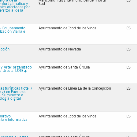
ejora de la
Mancomunitat Intermunicipal de l'Horta
ES
nfort climático y
Sud
pales afectadas por
rritorial de la
, Equipamiento
Ayuntamiento de Icod de los Vinos
ES
ización Viaria e
ucción
Ayuntamiento de Nevada
ES
 y Arte” organizado
Ayuntamiento de Santa Úrsula
ES
a Úrsula. LOTE 4:
 turísticas (lote 1)
Ayuntamiento de Línea La de la Concepción
ES
e 2) en Fuerte de
: Suministro e
ología digital
ortivo,
Ayuntamiento de Icod de los Vinos
ES
ria e informativa