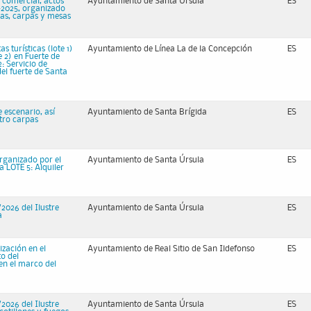
 comercial, actos
Ayuntamiento de Santa Úrsula
ES
4-2025, organizado
las, carpas y mesas
 turísticas (lote 1)
Ayuntamiento de Línea La de la Concepción
ES
e 2) en Fuerte de
: Servicio de
del fuerte de Santa
 escenario, así
Ayuntamiento de Santa Brígida
ES
tro carpas
organizado por el
Ayuntamiento de Santa Úrsula
ES
a LOTE 5: Alquiler
026 del Ilustre
Ayuntamiento de Santa Úrsula
ES
a
zación en el
Ayuntamiento de Real Sitio de San Ildefonso
ES
o del
en el marco del
026 del Ilustre
Ayuntamiento de Santa Úrsula
ES