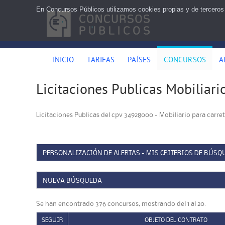
En Concursos Públicos utilizamos cookies propias y de terceros
INICIO
TARIFAS
PAÍSES
CONCURSOS
A
Licitaciones Publicas Mobiliari
Licitaciones Publicas del cpv 34928000 - Mobiliario para carre
PERSONALIZACIÓN DE ALERTAS - MIS CRITERIOS DE BÚSQ
NUEVA BÚSQUEDA
Se han encontrado 376 concursos, mostrando del 1 al 20.
SEGUIR
OBJETO DEL CONTRATO