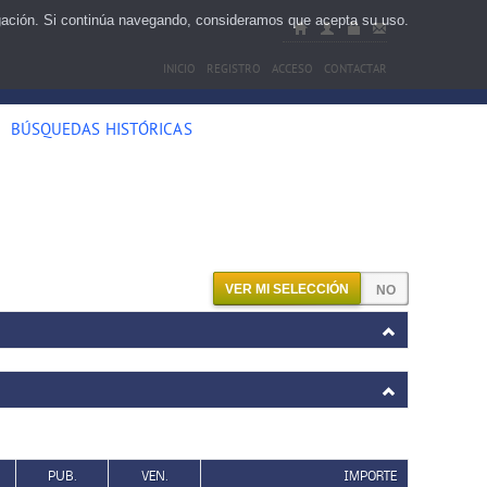
egación. Si continúa navegando, consideramos que acepta su uso.
INICIO
REGISTRO
ACCESO
CONTACTAR
BÚSQUEDAS HISTÓRICAS
VER MI SELECCIÓN
PUB.
VEN.
IMPORTE