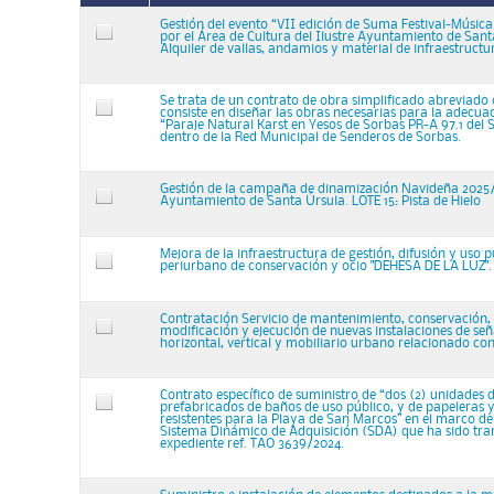
Gestión del evento “VII edición de Suma Festival-Música
por el Área de Cultura del Ilustre Ayuntamiento de Sant
Alquiler de vallas, andamios y material de infraestructu
Se trata de un contrato de obra simplificado abreviado
consiste en diseñar las obras necesarias para la adecuac
“Paraje Natural Karst en Yesos de Sorbas PR-A 97.1 del 
dentro de la Red Municipal de Senderos de Sorbas.
Gestión de la campaña de dinamización Navideña 2025/2
Ayuntamiento de Santa Úrsula. LOTE 15: Pista de Hielo
Mejora de la infraestructura de gestión, difusión y uso 
periurbano de conservación y ocio "DEHESA DE LA LUZ".
Contratación Servicio de mantenimiento, conservación,
modificación y ejecución de nuevas instalaciones de señ
horizontal, vertical y mobiliario urbano relacionado con
Contrato específico de suministro de “dos (2) unidades
prefabricados de baños de uso público, y de papeleras 
resistentes para la Playa de San Marcos” en el marco de 
Sistema Dinámico de Adquisición (SDA) que ha sido tra
expediente ref. TAO 3639/2024.