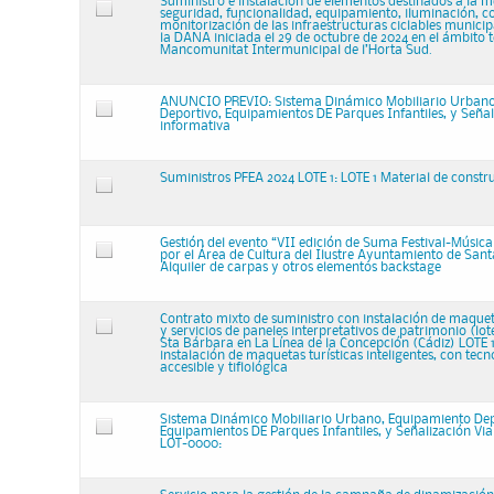
Suministro e instalación de elementos destinados a la m
seguridad, funcionalidad, equipamiento, iluminación, co
monitorización de las infraestructuras ciclables munici
la DANA iniciada el 29 de octubre de 2024 en el ámbito te
Mancomunitat Intermunicipal de l’Horta Sud.
ANUNCIO PREVIO: Sistema Dinámico Mobiliario Urbano
Deportivo, Equipamientos DE Parques Infantiles, y Señal
informativa
Suministros PFEA 2024 LOTE 1: LOTE 1 Material de constr
Gestión del evento “VII edición de Suma Festival-Música
por el Área de Cultura del Ilustre Ayuntamiento de Sant
Alquiler de carpas y otros elementos backstage
Contrato mixto de suministro con instalación de maquetas
y servicios de paneles interpretativos de patrimonio (lot
Sta Bárbara en La Línea de la Concepción (Cádiz) LOTE 1
instalación de maquetas turísticas inteligentes, con tecn
accesible y tiflológica
Sistema Dinámico Mobiliario Urbano, Equipamiento Dep
Equipamientos DE Parques Infantiles, y Señalización Via
LOT-0000: