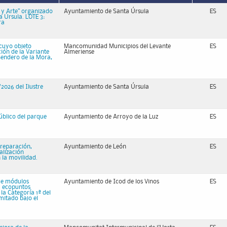
 y Arte” organizado
Ayuntamiento de Santa Úrsula
ES
a Úrsula. LOTE 3:
ra
 cuyo objeto
Mancomunidad Municipios del Levante
ES
ión de la Variante
Almeriense
Sendero de la Mora,
026 del Ilustre
Ayuntamiento de Santa Úrsula
ES
público del parque
Ayuntamiento de Arroyo de la Luz
ES
 reparación,
Ayuntamiento de León
ES
alización
 la movilidad.
 de módulos
Ayuntamiento de Icod de los Vinos
ES
y ecopuntos
la Categoría 1ª del
mitado bajo el