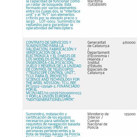
la capacidad de funcionar como
Marítima
un radar de búsqueda. Está
(SASEMAR)
formado por varios elementos
entre los cuales dos, la “interface
unit” y el “R/T” son elementos
críticos por su elevado precio y
largo ... LOT-0002: Suministro de
repuestos para garantizar la
operatividad del Helicóptero.
CONTRATO DE SERVICIOS Y
Generalitat
690000
SUMINISTRO PARA LA
de Catalunya
VALIDACIÓN, FABRICACIÓN Y
/
VERIFICACIÓN DE LA
Departament
ELECTRÓNICA Y EL CHASIS DE
d'Economia i
LOS MODELOS ESTRUCTURAL,
Hisenda /
INGENIERÍA-CALIFICACIÓN,
Institut
VUELO Y RESERVA DE LA UNIDAD
d'Estudis
DE CONTROL DE TELESCOPIO
Espacials de
(“TELESCOPE CONTROL UNIT”,
Catalunya
TCU) PARA EL PROYECTO
SCIENCE AND TECHNOLOGY FOR
THE ARIEL MISSION- TCU, REF.
PCI2022-135049-2, FINANCIADO
POR EL
MCIN/AEI/10.13039/501100011033
Y POR LA UNIÓN EUROPEA
“NEXTGENERATIONEU/PRTR”.
Suministro, instalación y
Ministerio de
155000
certificación de los equipos
Interior /
necesarios para satisfacer los
Cuerpo
requisitos de navegación basada
Nacional de
en prestaciones (PBN) en
Policía
aeronaves pertenecientes a la
flota de Medios Aéreos de Policía