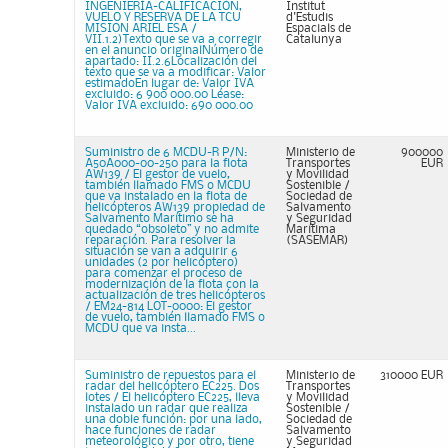
INGENIERÍA-CALIFICACIÓN,
Institut
VUELO Y RESERVA DE LA TCU
d'Estudis
MISION ARIEL ESA /
Espacials de
VII.1.2)Texto que se va a corregir
Catalunya
en el anuncio originalNúmero de
apartado: II.2.6Localización del
texto que se va a modificar: Valor
estimadoEn lugar de: Valor IVA
excluido: 6 900 000.00 Léase:
Valor IVA excluido: 690 000.00
Suministro de 6 MCDU-R P/N:
Ministerio de
900000
A50A000-00-250 para la flota
Transportes
EUR
AW139 / El gestor de vuelo,
y Movilidad
también llamado FMS o MCDU
Sostenible /
que va instalado en la flota de
Sociedad de
helicópteros AW139 propiedad de
Salvamento
Salvamento Marítimo se ha
y Seguridad
quedado “obsoleto” y no admite
Marítima
reparación. Para resolver la
(SASEMAR)
situación se van a adquirir 6
unidades (2 por helicóptero)
para comenzar el proceso de
modernización de la flota con la
actualización de tres helicópteros
/ EM24-814 LOT-0000: El gestor
de vuelo, también llamado FMS o
MCDU que va insta...
Suministro de repuestos para el
Ministerio de
310000 EUR
radar del helicóptero EC225. Dos
Transportes
lotes / El helicóptero EC225, lleva
y Movilidad
instalado un radar que realiza
Sostenible /
una doble función: por una lado,
Sociedad de
hace funciones de radar
Salvamento
meteorológico y por otro, tiene
y Seguridad