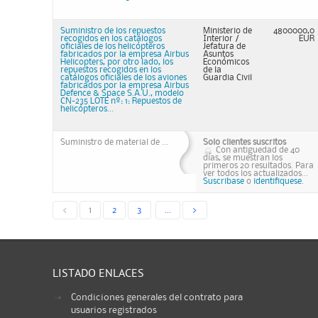
Suministro de los repuestos
Ministerio de
4800000,0
recogidos en los catálogos
Interior /
EUR
oficiales de los helicópteros
Jefatura de
fabricados por la empresa Airbus
Asuntos
Helicopters, por otro lado, los
Económicos
repuestos recogidos en los
de la
catálogos oficiales de los aviones
Guardia Civil
fabricados por la empresa Airbus
Defence & Space S.A.U., modelo
CN-235 LOTE nº: 1: Repuestos de
helicópteros...
Suministro de material de ...
Solo clientes suscritos
Con antiguedad de 40
días, se muestran los
primeros 20 resultados. Para
ver todos los actualizados...
Suscribase
o
identifiquese.
<
1
2
3
...
>
LISTADO ENLACES
Condiciones generales del contrato para
usuarios registrados