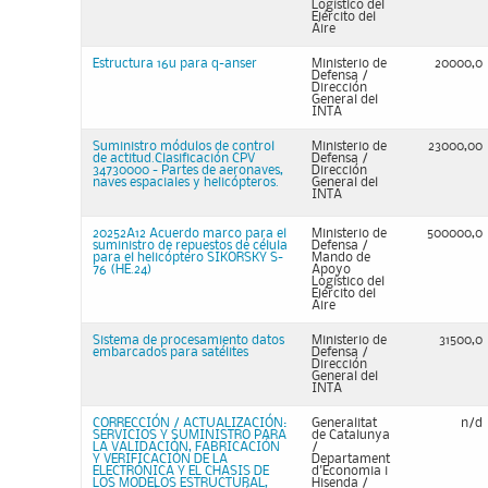
Logístico del
Ejército del
Aire
Estructura 16u para q-anser
Ministerio de
20000,0
Defensa /
Dirección
General del
INTA
Suministro módulos de control
Ministerio de
23000,00
de actitud.Clasificación CPV
Defensa /
34730000 - Partes de aeronaves,
Dirección
naves espaciales y helicópteros.
General del
INTA
20252A12 Acuerdo marco para el
Ministerio de
500000,0
suministro de repuestos de célula
Defensa /
para el helicóptero SIKORSKY S-
Mando de
76 (HE.24)
Apoyo
Logístico del
Ejército del
Aire
Sistema de procesamiento datos
Ministerio de
31500,0
embarcados para satélites
Defensa /
Dirección
General del
INTA
CORRECCIÓN / ACTUALIZACIÓN:
Generalitat
n/d
SERVICIOS Y SUMINISTRO PARA
de Catalunya
LA VALIDACIÓN, FABRICACIÓN
/
Y VERIFICACIÓN DE LA
Departament
ELECTRÓNICA Y EL CHASIS DE
d'Economia i
LOS MODELOS ESTRUCTURAL,
Hisenda /