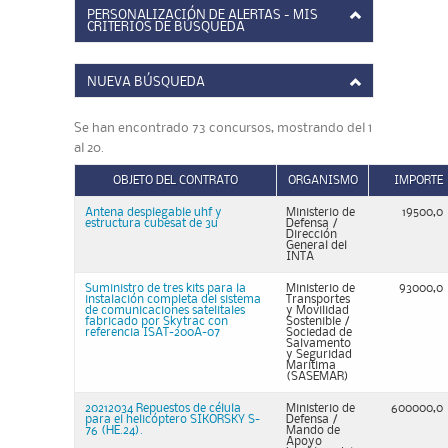
PERSONALIZACIÓN DE ALERTAS - MIS
CRITERIOS DE BÚSQUEDA
NUEVA BÚSQUEDA
Se han encontrado 73 concursos, mostrando del 1
al 20.
OBJETO DEL CONTRATO
ORGANISMO
IMPORTE
Antena desplegable uhf y
Ministerio de
19500,0
estructura cubesat de 3u
Defensa /
Dirección
General del
INTA
Suministro de tres kits para la
Ministerio de
93000,0
instalación completa del sistema
Transportes
de comunicaciones satelitales
y Movilidad
fabricado por Skytrac con
Sostenible /
referencia ISAT-200A-07
Sociedad de
Salvamento
y Seguridad
Marítima
(SASEMAR)
20212034 Repuestos de célula
Ministerio de
600000,0
para el helicóptero SIKORSKY S-
Defensa /
76 (HE.24).
Mando de
Apoyo