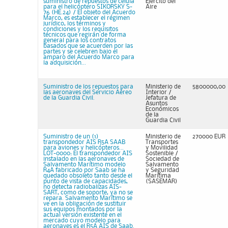
suministro de repuestos de célula
Ejército del
para el helicóptero SIKORSKY S-
Aire
76 (HE.24) / El objeto del Acuerdo
Marco, es establecer el régimen
jurídico, los términos y
condiciones y los requisitos
técnicos que regirán de forma
general para los contratos
basados que se acuerden por las
partes y se celebren bajo el
amparo del Acuerdo Marco para
la adquisición...
Suministro de los repuestos para
Ministerio de
5800000,00
las aeronaves del Servicio Aéreo
Interior /
de la Guardia Civil.
Jefatura de
Asuntos
Económicos
de la
Guardia Civil
Suministro de un (1)
Ministerio de
270000 EUR
transpondedor AIS R5A SAAB
Transportes
para aviones y helicópteros...
y Movilidad
LOT-0000: El transpondedor AIS
Sostenible /
instalado en las aeronaves de
Sociedad de
Salvamento Marítimo modelo
Salvamento
R4A fabricado por Saab se ha
y Seguridad
quedado obsoleto tanto desde el
Marítima
punto de vista de capacidades,
(SASEMAR)
no detecta radiobalizas AIS-
SART, como de soporte, ya no se
repara. Salvamento Marítimo se
ve en la obligación de sustituir
sus equipos montados por la
actual versión existente en el
mercado cuyo modelo para
aeronaves es el R5A AIS de Saab.