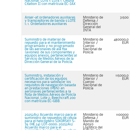
Nacional. LOTE 1: LOTE 1. Cessna
Citation II con matrícula EC-IAX
Anser-at ordenadores auxiliares
Ministerio de
31500
y transceptores de banda s LOTE
Defensa /
1: 1. Ordenadores auxiliares
Dirección
General del
INTA
Suministro de material de
Ministerio de
480000,0
repuesto para el mantenimiento
Interior /
EUR
programado y no programado
Cuerpo
de las aeronaves de ala fija
Nacional de
(aviones) de sus componentes y
Policía
equipos anexos, pertenecientes al
Servicio de Medios Aéreos de la
Dirección General de la Policía.
Suministro, instalación y
Ministerio de
115000,0
certificación de los equipos
Interior /
EUR
necesarios para satisfacer los
Cuerpo
requisitos de navegación basada
Nacional de
en prestaciones (PBN) en
Policía
aeronaves pertenecientes a la
flota de Medios Aéreos de Policía
Nacional. Lote 2: Beechcraft 200
con matrícula EC-GBB.
20252A12 Acuerdo marco para el
Ministerio de
1100000
suministro de repuestos de célula
Defensa /
EUR
para el helicóptero SIKORSKY S-
Mando de
76 (HE.24) LOT-0000: 20252A12
Apoyo
Acuerdo marco para el
Logístico del