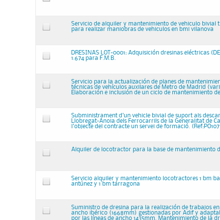
Servicio de alquiler y mantenimiento de vehiculo bivial 
para realizar maniobras de vehiculos en bmi vilanova
DRESINAS LOT-0001: Adquisición dresinas eléctricas (DE
1.674 para F.M.B.
Servicio para la actualización de planes de mantenimi
técnicas de vehículos auxilares de Metro de Madrid (vari
Elaboración e inclusión de un ciclo de mantenimiento d
Subministrament d'un vehicle bivial de suport als descar
Llobregat-Anoia dels Ferrocarrils de la Generalitat de C
l'objecte del contracte un servei de formació. (Ref:PO10
Alquiler de locotractor para la base de mantenimiento
Servicio alquiler y mantenimiento locotractores 1 bm b
antúnez y 1 bm tarragona
Suministro de dresina para la realización de trabajos en 
ancho ibérico (1668mm) gestionadas por Adif y adaptab
por las líneas de ancho 1435mm. Mantenimiento de la dr