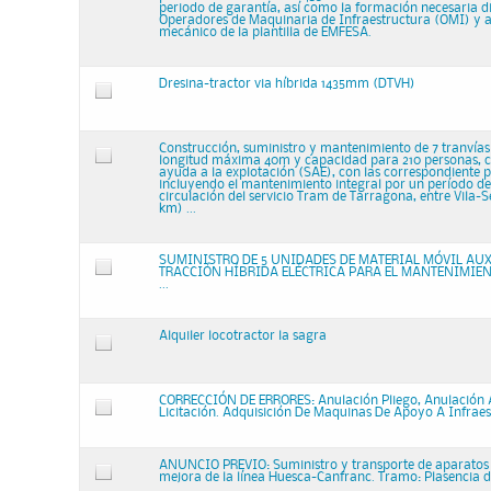
periodo de garantía, así como la formación necesaria di
Operadores de Maquinaria de Infraestructura (OMI) y a
mecánico de la plantilla de EMFESA.
Dresina-tractor via híbrida 1435mm (DTVH)
Construcción, suministro y mantenimiento de 7 tranvías 
longitud máxima 40m y capacidad para 210 personas, c
ayuda a la explotación (SAE), con las correspondiente p
incluyendo el mantenimiento integral por un período de 
circulación del servicio Tram de Tarragona, entre Vila-S
km) ...
SUMINISTRO DE 5 UNIDADES DE MATERIAL MÓVIL AUX
TRACCIÓN HÍBRIDA ELÉCTRICA PARA EL MANTENIMIEN
...
Alquiler locotractor la sagra
CORRECCIÓN DE ERRORES: Anulación Pliego, Anulación 
Licitación. Adquisición De Maquinas De Apoyo A Infraes
ANUNCIO PREVIO: Suministro y transporte de aparatos 
mejora de la línea Huesca-Canfranc. Tramo: Plasencia d