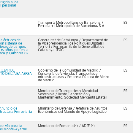
rigida a los
l personal
Transports Metropolitans de Barcelona /
ES
Ferrocarril Metropolità de Barcelona, S.A.
eléctricos de
Generalitat de Catalunya / Departament de
ES
on sistema de
la Vicepresidencia i de Politiques Digitals i
iezas de parque,
Terriori / Ferrocarrils de la Generalitat de
15 años, por en la
Catalunya (FGC)
eca y Cambrils (14
ILIAR DE
Gobierno de la Comunidad de Madrid /
ES
TO DE LÍNEA AÉREA
Consejería de Vivienda, Transportes e
infraestructuras / Empresa Pública de Metro
de Madrid
Ministerio de Transportes y Movilidad
ES
Sostenible / Renfe, Fabricación y
Mantenimiento, Sociedad Mercantil Estatal
Anuncio de
Ministerio de Defensa / Jefatura de Asuntos
ES
tructura Ferroviaria
Económicos del Mando de Apoyo Logístico
de vía para la
Ministerio de Fomento(*) / ADIF (*)
ES
el Monte-Ayerbe. ...