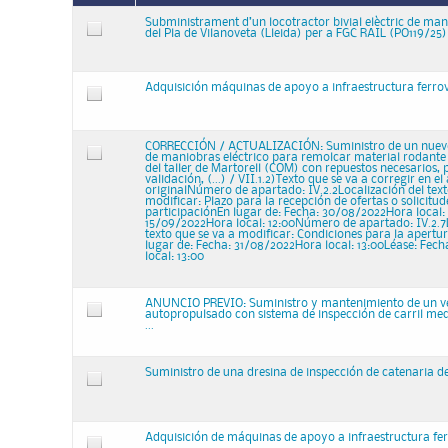
Subministrament d’un locotractor bivial elèctric de mani
del Pla de Vilanoveta (Lleida) per a FGC RAIL (PO119/25)
Adquisición máquinas de apoyo a infraestructura ferrovi
CORRECCIÓN / ACTUALIZACIÓN: Suministro de un nuevo 
de maniobras eléctrico para remolcar material rodante 
del taller de Martorell (COM) con repuestos necesarios,
validación, (...) / VII.1.2)Texto que se va a corregir en e
originalNúmero de apartado: IV.2.2Localización del text
modificar: Plazo para la recepción de ofertas o solicitud
participaciónEn lugar de: Fecha: 30/08/2022Hora local: 
15/09/2022Hora local: 12:00Número de apartado: IV.2.7L
texto que se va a modificar: Condiciones para la apertur
lugar de: Fecha: 31/08/2022Hora local: 13:00Léase: Fec
local: 13:00
ANUNCIO PREVIO: Suministro y mantenimiento de un v
autopropulsado con sistema de inspección de carril med
...
Suministro de una dresina de inspección de catenaria de
Adquisición de máquinas de apoyo a infraestructura fer