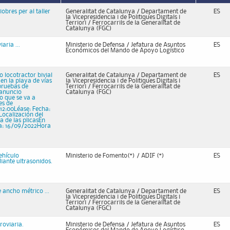
obres per al taller
Generalitat de Catalunya / Departament de
ES
la Vicepresidencia i de Politiques Digitals i
Terriori / Ferrocarrils de la Generalitat de
Catalunya (FGC)
aria ...
Ministerio de Defensa / Jefatura de Asuntos
ES
Económicos del Mando de Apoyo Logístico
locotractor bivial
Generalitat de Catalunya / Departament de
ES
en la playa de vías
la Vicepresidencia i de Politiques Digitals i
 pruebas de
Terriori / Ferrocarrils de la Generalitat de
l anuncio
Catalunya (FGC)
o que se va a
es de
12:00Léase: Fecha:
ocalización del
a de las plicasEn
ha: 16/09/2022Hora
ehículo
Ministerio de Fomento(*) / ADIF (*)
ES
iante ultrasonidos.
 ancho métrico ...
Generalitat de Catalunya / Departament de
ES
la Vicepresidencia i de Politiques Digitals i
Terriori / Ferrocarrils de la Generalitat de
Catalunya (FGC)
roviaria.
Ministerio de Defensa / Jefatura de Asuntos
ES