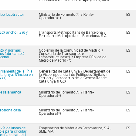
Económicos del Mando de Apoyo Logístico
tipo locotractor
Ministerio de Fomento(*) / Renfe-
ES
Operadora(*)
IC) ancho 1.435 y
Transports Metropolitans de Barcelona /
ES
Ferrocarril Metropolità de Barcelona, S.A.
ento y normas
Gobierno de la Comunidad de Madrid /
ES
os fabricantes).
Consejería de Transportes e
ecenal
Infraestructuras(*) / Empresa Pública de
Metro de Madrid (*)
rilaments de la línia
Generalitat de Catalunya / Departament de
ES
atalunya. S'inclou en
la Vicepresidencia i de Politiques Digitals i
7/22)
Terriori / Ferrocarrils de la Generalitat de
Catalunya (FGC)
 de salamanca
Ministerio de Fomento(*) / Renfe-
ES
Operadora(*)
arcelona casa
Ministerio de Fomento(*) / Renfe-
ES
Operadora(*)
vía de líneas de
Enajenación de Materiales Ferroviarios, S.A.,
ES
le para circular
SME, MP.
esina durante el