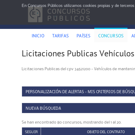
En Concursos Públicos utilizamos cookies propias y de terceros
INICIO
TARIFAS
PAÍSES
CONCURSOS
A
Licitaciones Publicas Vehículos
Licitaciones Publicas del cpv 34621200 - Vehículos de mantenim
PERSONALIZACIÓN DE ALERTAS - MIS CRITERIOS DE BÚSQ
NUEVA BÚSQUEDA
Se han encontrado 80 concursos, mostrando del 1 al 20.
SEGUIR
OBJETO DEL CONTRATO