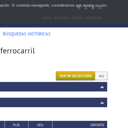
egación. Si continúa navegando, consideramos que acepta su uso.
INICIO
REGISTRO
ACCESO
CONTACTAR
BÚSQUEDAS HISTÓRICAS
ferrocarril
VER MI SELECCIÓN
PUB.
VEN.
IMPORTE