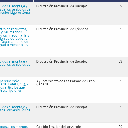
uidos el montaje y
Diputación Provincial de Badajoz
ES
 de los vehículos de
hículos Ligeros Zona
stro de repuestos,
Diputación Provincial de Córdoba
ES
l y neumáticos,
culos, maquinaria y
ción de Córdoba, a
el Departamento de
igual o menor a 4.5
uidos el montaje y
Diputación Provincial de Badajoz
ES
 de los vehículos de
l parque móvil
Ayuntamiento de Las Palmas de Gran
ES
a. Lotes 1, 2, 3, 4
Canaria
os artículos que
 Prescripciones
uidos el montaje y
Diputación Provincial de Badajoz
ES
 de los vehículos de
adas a los mismos,
Cabildo Insular de Lanzarote
ES