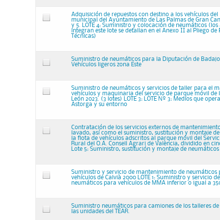
Adquisición de repuestos con destino a los vehículos de
municipal del Ayuntamiento de Las Palmas de Gran Canari
y 5. LOTE 4: Suministro y colocación de neumáticos (los 
integran este lote se detallan en el Anexo II al Pliego de
Técnicas)
Suministro de neumáticos para la Diputación de Badajoz 
Vehículos ligeros zona Este
Suministro de neumáticos y servicios de taller para el 
vehículos y maquinaria del servicio de parque móvil de 
León 2023. (3 lotes) LOTE 3: LOTE Nº 3: Medios que oper
Astorga y su entorno
Contratación de los servicios externos de mantenimient
lavado, así como el suministro, sustitución y montaje d
la flota de vehículos adscritos al parque móvil del Servi
Rural del O.A. Consell Agrari de València, dividido en cinc
Lote 5: Suministro, sustitución y montaje de neumáticos
Suministro y servicio de mantenimiento de neumáticos p
vehículos de Calvià 2000 LOTE 1: Suministro y servicio 
neumáticos para vehículos de MMA inferior o igual a 35
Suministro neumáticos para camiones de los talleres d
las unidades del TEAR.