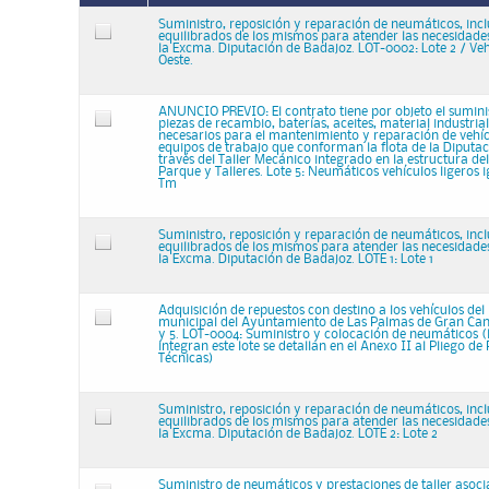
Suministro, reposición y reparación de neumáticos, incl
equilibrados de los mismos para atender las necesidades
la Excma. Diputación de Badajoz. LOT-0002: Lote 2 / Ve
Oeste.
ANUNCIO PREVIO: El contrato tiene por objeto el sumini
piezas de recambio, baterías, aceites, material industria
necesarios para el mantenimiento y reparación de vehí
equipos de trabajo que conforman la flota de la Diputa
través del Taller Mecánico integrado en la estructura d
Parque y Talleres. Lote 5: Neumáticos vehículos ligeros 
Tm
Suministro, reposición y reparación de neumáticos, incl
equilibrados de los mismos para atender las necesidades
la Excma. Diputación de Badajoz. LOTE 1: Lote 1
Adquisición de repuestos con destino a los vehículos de
municipal del Ayuntamiento de Las Palmas de Gran Canari
y 5. LOT-0004: Suministro y colocación de neumáticos (l
integran este lote se detallan en el Anexo II al Pliego de
Técnicas)
Suministro, reposición y reparación de neumáticos, incl
equilibrados de los mismos para atender las necesidades
la Excma. Diputación de Badajoz. LOTE 2: Lote 2
Suministro de neumáticos y prestaciones de taller asoci