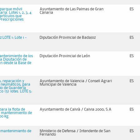
l parque móvil
Ayuntamiento de Las Palmas de Gran
ES
a. Lotes 1, 2, 3, 4
Canaria
artículos que
 Prescripciones
LOTE 1: Lote 1 -
Diputación Provincial de Badajoz
ES
mantenimiento de los
Diputación Provincial de León
ES
la Diputación de
an desde la Base de
o, reparación y
Ayuntamiento de Valencia / Consell Agrari
ES
e neumáticos, para
Municipal de Valencia
cio de Guardería
o (5) lotes. LOTE 5:
ara la flota de
Ayuntamiento de Calvià / Calvia 2000, S.A
ES
de mantenimiento de
00 kg.
e mantenimiento de
Ministerio de Defensa / Intendente de San
ES
Fernando