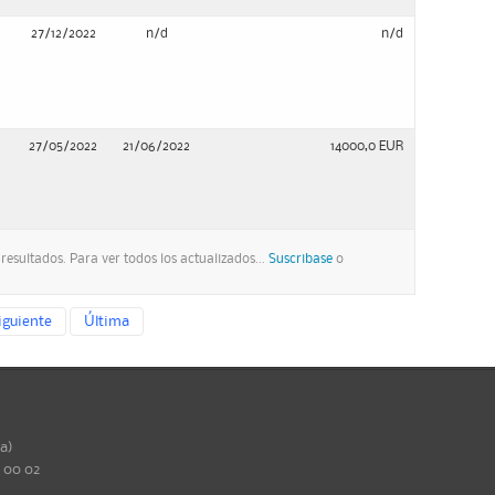
27/12/2022
n/d
n/d
27/05/2022
21/06/2022
14000,0 EUR
esultados. Para ver todos los actualizados...
Suscribase
o
iguiente
Última
ña)
0 00 02