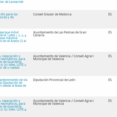
ular de Lanzarote
ión para los
Consell Insular de Mallorca
ES
turas y de
l parque móvil
Ayuntamiento de Las Palmas de Gran
ES
a. Lotes 1, 2, 3, 4
Canaria
 masa máxima
an en el Anexo II al
o, reparación y
Ayuntamiento de Valencia / Consell Agrari
ES
e neumáticos, para
Municipal de Valencia
cio de Guardería
o (5) lotes. LOTE 2:
or de 2 ruedas
mantenimiento de los
Diputación Provincial de León
ES
la Diputación de
an desde la Base de
o, reparación y
Ayuntamiento de Valencia / Consell Agrari
ES
e neumáticos, para
Municipal de Valencia
cio de Guardería
o (5) lotes. LOTE 4: