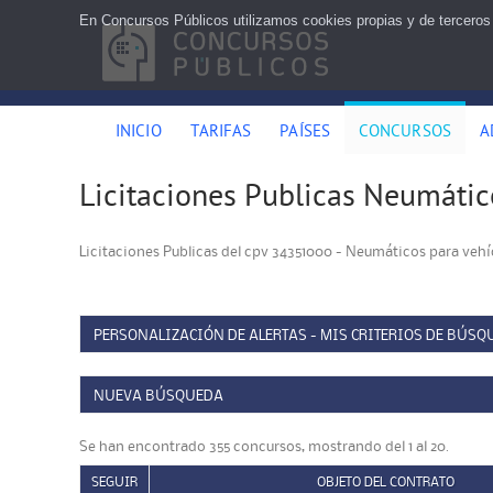
En Concursos Públicos utilizamos cookies propias y de terceros
INICIO
TARIFAS
PAÍSES
CONCURSOS
A
Licitaciones Publicas Neumátic
Licitaciones Publicas del cpv 34351000 - Neumáticos para vehíc
PERSONALIZACIÓN DE ALERTAS - MIS CRITERIOS DE BÚSQ
NUEVA BÚSQUEDA
Se han encontrado 355 concursos, mostrando del 1 al 20.
SEGUIR
OBJETO DEL CONTRATO