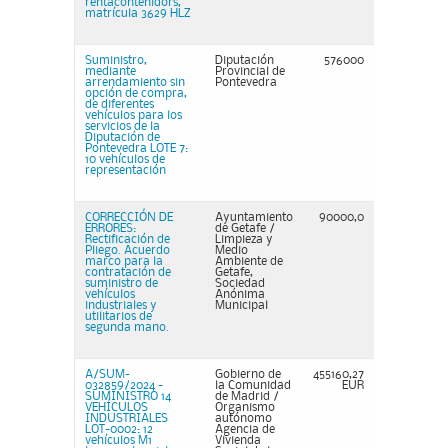
rentacontenidors,
matrícula 3629 HLZ
Suministro,
Diputación
576000
mediante
Provincial de
arrendamiento sin
Pontevedra
opción de compra,
de diferentes
vehículos para los
servicios de la
Diputación de
Pontevedra LOTE 7:
10 vehículos de
representación
CORRECCIÓN DE
Ayuntamiento
90000,0
ERRORES:
de Getafe /
Rectificación de
Limpieza y
Pliego. Acuerdo
Medio
marco para la
Ambiente de
contratación de
Getafe,
suministro de
Sociedad
vehículos
Anónima
industriales y
Municipal
utilitarios de
segunda mano.
A/SUM-
Gobierno de
455160,27
032859/2024 -
la Comunidad
EUR
SUMINISTRO 14
de Madrid /
VEHÍCULOS
Organismo
INDUSTRIALES
autónomo
LOT-0002: 12
Agencia de
vehículos M1
Vivienda