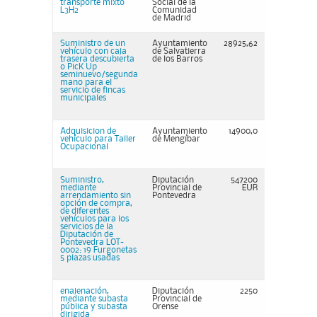
transporte mixto
Social de la
L3H2
Comunidad
de Madrid
Suministro de un
Ayuntamiento
28925,62
vehículo con caja
de Salvatierra
trasera descubierta
de los Barros
o PicK Up
seminuevo/segunda
mano para el
servicio de fincas
municipales
Adquisicion de
Ayuntamiento
14900,0
vehículo para Taller
de Mengíbar
Ocupacional
Suministro,
Diputación
547200
mediante
Provincial de
EUR
arrendamiento sin
Pontevedra
opción de compra,
de diferentes
vehículos para los
servicios de la
Diputación de
Pontevedra LOT-
0002: 19 Furgonetas
5 plazas usadas
enajenación,
Diputación
2250
mediante subasta
Provincial de
pública y subasta
Orense
dirigida