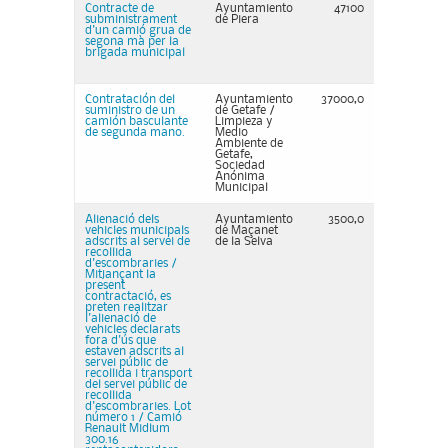
Contracte de
Ayuntamiento
47100
subministrament
de Piera
d'un camió grua de
segona mà per la
brigada municipal
Contratación del
Ayuntamiento
37000,0
suministro de un
de Getafe /
camión basculante
Limpieza y
de segunda mano.
Medio
Ambiente de
Getafe,
Sociedad
Anónima
Municipal
Alienació dels
Ayuntamiento
3500,0
vehicles municipals
de Maçanet
adscrits al servei de
de la Selva
recollida
d'escombraries /
Mitjançant la
present
contractació, es
preten realitzar
l'alienació de
vehicles declarats
fora d'ús que
estaven adscrits al
servei públic de
recollida i transport
del servei públic de
recollida
d'escombraries. Lot
número 1 / Camió
Renault Midlum
300.16