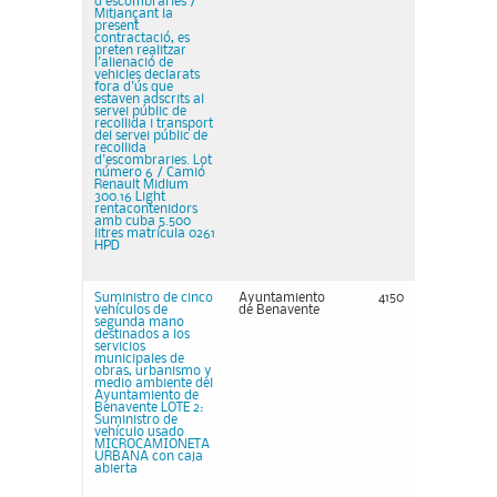
d'escombraries /
Mitjançant la
present
contractació, es
preten realitzar
l'alienació de
vehicles declarats
fora d'ús que
estaven adscrits al
servei públic de
recollida i transport
del servei públic de
recollida
d'escombraries. Lot
número 6 / Camió
Renault Midlum
300.16 Light
rentacontenidors
amb cuba 5.500
litres matrícula 0261
HPD
Suministro de cinco
Ayuntamiento
4150
vehículos de
de Benavente
segunda mano
destinados a los
servicios
municipales de
obras, urbanismo y
medio ambiente del
Ayuntamiento de
Benavente LOTE 2:
Suministro de
vehículo usado
MICROCAMIONETA
URBANA con caja
abierta