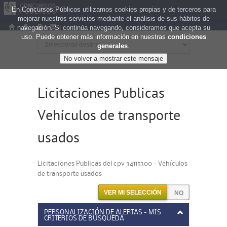
En Concursos Públicos utilizamos cookies propias y de terceros para
mejorar nuestros servicios mediante el análisis de sus hábitos de
navegación. Si continúa navegando, consideramos que acepta su
uso. Puede obtener más información en nuestras
condiciones
generales
.
Licitaciones Publicas
Vehículos de transporte
usados
Licitaciones Publicas del cpv 34115300 - Vehículos
de transporte usados
VER MI SELECCIÓN
PERSONALIZACIÓN DE ALERTAS - MIS
CRITERIOS DE BÚSQUEDA