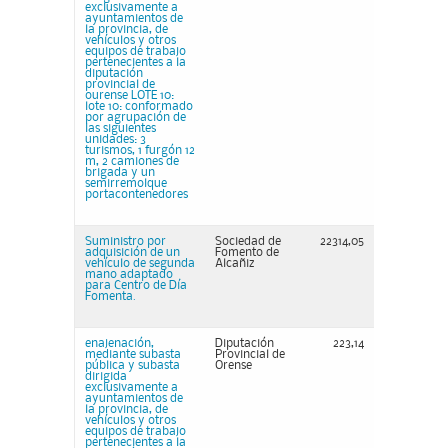
exclusivamente a
ayuntamientos de
la provincia, de
vehículos y otros
equipos de trabajo
pertenecientes a la
diputación
provincial de
ourense LOTE 10:
lote 10: conformado
por agrupación de
las siguientes
unidades: 3
turismos, 1 furgón 12
m, 2 camiones de
brigada y un
semirremolque
portacontenedores
Suministro por
Sociedad de
22314,05
adquisición de un
Fomento de
vehículo de segunda
Alcañiz
mano adaptado
para Centro de Día
Fomenta.
enajenación,
Diputación
223,14
mediante subasta
Provincial de
pública y subasta
Orense
dirigida
exclusivamente a
ayuntamientos de
la provincia, de
vehículos y otros
equipos de trabajo
pertenecientes a la