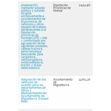
enajenación,
Diputación
21652,89
mediante subasta
Provincial de
pública y subasta
Orense
dirigida
exclusivamente a
ayuntamientos de
la provincia, de
vehículos y otros
equipos de trabajo
pertenecientes a la
diputación
provincial de
ourense LOTE 1: lote
1: conformado por
agrupación de las
siguientes unidades:
cabeza tractora,
semirremolque
basculante, pala
cargadora,
retrocargadora,
motoniveladora,
tractor y brazo
desbrozadora
Adquisición de dos
Ayuntamiento
24793,39
vehículos de
de
ocasión para los
Miguelturra
departamentos de
Obras y
Medioambiente del
Ayuntamiento de
Miguelturra (Ciudad
Real).