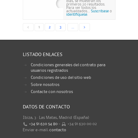
días, se muestran los
primeros 20 resultados.
Para ver todos los
actualizados...
Suscribase
o
identifiquese.
<
1
2
3
...
>
LISTADO ENLACES
Condiciones generales del contrato para
usuarios registrados
Condiciones de uso del sitio web
Sobre nosotros
Contacte con nosotros
DATOS DE CONTACTO
Ibiza, 3 · Las Matas, Madrid (España)
+34 91 630 54 80
-
+34 91 630 00 02
Enviar e-mail:
contacto