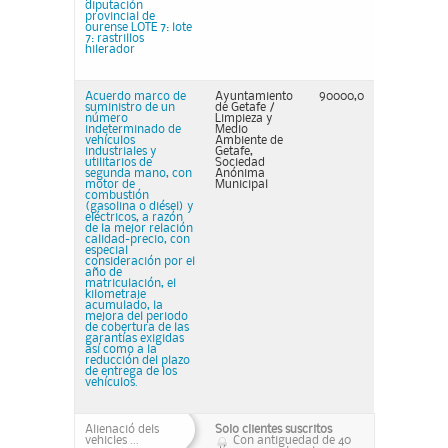
diputación
provincial de
ourense LOTE 7: lote
7: rastrillos
hilerador
Acuerdo marco de
Ayuntamiento
90000,0
suministro de un
de Getafe /
número
Limpieza y
indeterminado de
Medio
vehículos
Ambiente de
industriales y
Getafe,
utilitarios de
Sociedad
segunda mano, con
Anónima
motor de
Municipal
combustión
(gasolina o diésel) y
eléctricos, a razón
de la mejor relación
calidad-precio, con
especial
consideración por el
año de
matriculación, el
kilometraje
acumulado, la
mejora del periodo
de cobertura de las
garantías exigidas
así como a la
reducción del plazo
de entrega de los
vehículos.
Alienació dels
Solo clientes suscritos
vehicles ...
Con antiguedad de 40