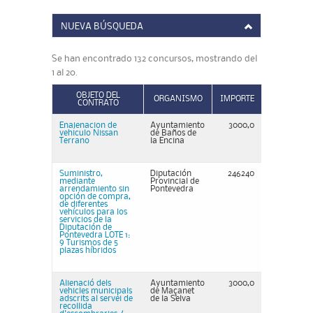
NUEVA BÚSQUEDA
Se han encontrado 132 concursos, mostrando del
1 al 20.
OBJETO DEL
ORGANISMO
IMPORTE
CONTRATO
Enajenacion de
Ayuntamiento
3000,0
vehiculo Nissan
de Baños de
Terrano
la Encina
Suministro,
Diputación
246240
mediante
Provincial de
arrendamiento sin
Pontevedra
opción de compra,
de diferentes
vehículos para los
servicios de la
Diputación de
Pontevedra LOTE 1:
9 Turismos de 5
plazas híbridos
Alienació dels
Ayuntamiento
3000,0
vehicles municipals
de Maçanet
adscrits al servei de
de la Selva
recollida