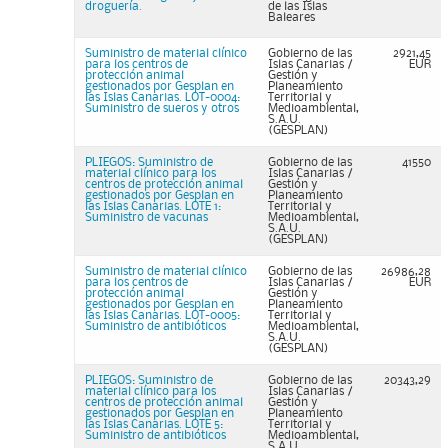
droguería.
de las Islas
Baleares
Suministro de material clínico
Gobierno de las
2921,45
para los centros de
Islas Canarias /
EUR
protección animal
Gestión y
gestionados por Gesplan en
Planeamiento
las Islas Canarias. LOT-0004:
Territorial y
Suministro de sueros y otros
Medioambiental,
S.A.U.
(GESPLAN)
PLIEGOS: Suministro de
Gobierno de las
41550
material clínico para los
Islas Canarias /
centros de protección animal
Gestión y
gestionados por Gesplan en
Planeamiento
las Islas Canarias. LOTE 1:
Territorial y
Suministro de vacunas
Medioambiental,
S.A.U.
(GESPLAN)
Suministro de material clínico
Gobierno de las
26986,28
para los centros de
Islas Canarias /
EUR
protección animal
Gestión y
gestionados por Gesplan en
Planeamiento
las Islas Canarias. LOT-0005:
Territorial y
Suministro de antibióticos
Medioambiental,
S.A.U.
(GESPLAN)
PLIEGOS: Suministro de
Gobierno de las
20343,29
material clínico para los
Islas Canarias /
centros de protección animal
Gestión y
gestionados por Gesplan en
Planeamiento
las Islas Canarias. LOTE 5:
Territorial y
Suministro de antibióticos
Medioambiental,
S.A.U.