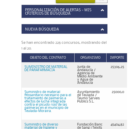
PERSONALIZACIÓN DE ALERTAS - MIS
CRITERIOS DE BÚSQUEDA
NUEVA BÚSQUEDA
Se han encontrado 226 concursos, mostrando del
1 al 20.
OBJETO DEL CONTRATO
ORGANISMO
IMPORTE
SUMINISTRO DE MATERIAL
Junta de
25306,25
DE PARAFARMACIA
Andalucía /
Agencia de
Medio Ambiente
y Agua de
Andalucía
Suministro de material
Ayuntamiento
25000,0
fitosanitario necesario para el
de Teulada /
tratamiento de palmeras a
Teumo Serveis
efectos de lucha integrada
Publics S.L.
contra el picudo rojo de las
palmeras en el municipio de
Teulada-Moraira.
Suministro de diverso
Fundación Banc
45404,82
material de higiene y
de Sang i Teixits