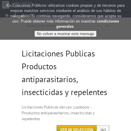
En Concursos Públicos utilizamos cookies propias y de terceros para
mejorar nuestros servicios mediante el análisis de sus hábitos de
navegación. Si continúa navegando, consideramos que acepta su
uso. Puede obtener más información en nuestras
condiciones
generales
.
Licitaciones Publicas
Productos
antiparasitarios,
insecticidas y repelentes
Licitaciones Publicas del cpv 33691000 -
Productos antiparasitarios, insecticidas y
repelentes
VER MI SELECCIÓN