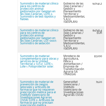
Suministro de material clínico
Gobierno de las
160141,2
para los centros de
Islas Canarias /
protección animal
Gestión y
gestionados por Gesplan en
Planeamiento
las Islas Canarias. LOTE 2:
Territorial y
Suministro de test rápidos y
Medioambiental,
fiables
S.A.U.
(GESPLAN)
Suministro de material clínico
Gobierno de las
84745,4
para los centros de
Islas Canarias /
EUR
protección animal
Gestión y
gestionados por Gesplan en
Planeamiento
las Islas Canarias. LOT-0007:
Territorial y
Suministro de sedación
Medioambiental,
S.A.U.
(GESPLAN)
Suministro de material
Ministerio de
83200
complementario para obras y
Agricultura,
servicios de la Unidad
Pesca y
Territorial 2 (UT2). LOTE 1:
Alimentacion /
Lote 1: Fotoprotector solar.
Empresa de
Transformación
Agraria SA
(TRAGSA)
Suministro de material de
Generalitat
7620
prevención de riesgos
Valenciana /
laborales y artículos de
Instituto
farmacia que no requieren
Valenciano de
prescripción médica para el
Investigaciones
Instituto Valenciano de
Agrarias (IVIA)
Investigaciones Agrarias
(IVIA) LOTE 2: Artículos de
farmacia que no precisan
prescripción médica