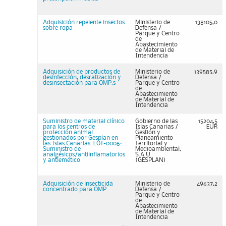
Adquisición repelente insectos
Ministerio de
138105,0
sobre ropa
Defensa /
Parque y Centro
de
Abastecimiento
de Material de
Intendencia
Adquisición de productos de
Ministerio de
139585,9
desinfección, desratización y
Defensa /
desinsectación para OMP,s
Parque y Centro
de
Abastecimiento
de Material de
Intendencia
Suministro de material clínico
Gobierno de las
15204,5
para los centros de
Islas Canarias /
EUR
protección animal
Gestión y
gestionados por Gesplan en
Planeamiento
las Islas Canarias. LOT-0006:
Territorial y
Suministro de
Medioambiental,
analgésicos/antiinflamatorios
S.A.U.
y antiemético
(GESPLAN)
Adquisición de insecticida
Ministerio de
49637,2
concentrado para OMP
Defensa /
Parque y Centro
de
Abastecimiento
de Material de
Intendencia