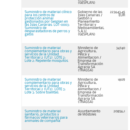
(GESPLAN)
Suministro de material clínico
Gobierno de las
223643,45
para los centros de
Islas Canarias /
EUR
protección animal
Gestión y
gestionados por Gesplan en
Planeamiento
las Islas Canarias. LOT-0003:
Territorial y
Suministro de
Medioambiental,
desparasitadores de perros y
S.A.U.
gatos
(GESPLAN)
Suministro de material
Ministerio de
34740
complementario para obras y
Agricultura,
servicios de la Unidad
Pesca y
Territorial 2 (UT2). LOTE 2:
Alimentacion /
Lote 2: Repelente mosquitos.
Empresa de
Transformación
Agraria SA
(TRAGSA)
Suministro de material
Ministerio de
1809
complementario para obras y
Agricultura,
servicios de la Unidad
Pesca y
Territorial 2 (UT2). LOTE 3:
Alimentacion /
Lote 3: Sobre toallitas.
Empresa de
Transformación
Agraria SA
(TRAGSA)
Suministro de material
Ayuntamiento
20856,1
sanitario, productos y
de Móstoles
fármacos veterinarios para
animales de compañía