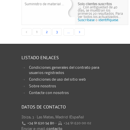
Suministro de material ...
Solo clientes suscritos
Con antiguedad de 40
días, se muestran los
primeros 20 resultados. Para
ver todos los actualizados...
Suscribase
o
identifiquese.
<
1
2
3
...
>
LISTADO ENLACES
Condiciones generales del contrato para
usuarios registrados
Condiciones de uso del sitio web
Sobre nosotros
Contacte con nosotros
DATOS DE CONTACTO
Ibiza, 3 · Las Matas, Madrid (España)
+34 91 630 54 80
-
+34 91 630 00 02
Enviar e-mail:
contacto