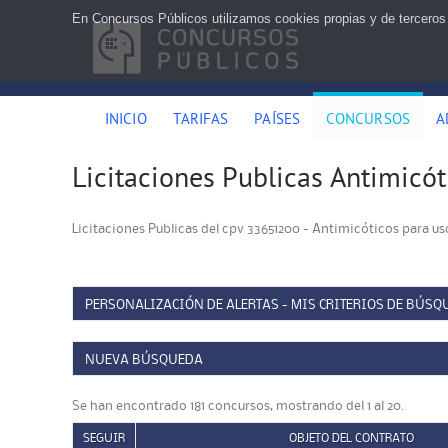
En Concursos Públicos utilizamos cookies propias y de terceros
INICIO
TARIFAS
PAÍSES
CONCURSOS
A
Licitaciones Publicas Antimicót
Licitaciones Publicas del cpv 33651200 - Antimicóticos para u
PERSONALIZACIÓN DE ALERTAS - MIS CRITERIOS DE BÚSQ
NUEVA BÚSQUEDA
Se han encontrado 181 concursos, mostrando del 1 al 20.
SEGUIR
OBJETO DEL CONTRATO