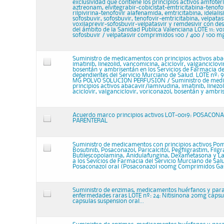
exclusividad que contiene los principios activos amfoter
aztreonam, elvitegrabir-cobicistat-emtricitabina-tenofov
rilpivirina-tenofovir alafenamida, emtricitabina, idelalisi
sofosbuvir, sofosbuvir, tenofovir-emtricitabina, velpatas
voxilaprevir-sofosbuvir-velpatasvir y remdesivir con des
del ámbito de la Sanidad Publica Valenciana LOTE 11: vox
sofosbuvir / velpatasvir comprimidos 100 / 400 / 100 m
Suministro de medicamentos con principios activos aba
imatinib, linezolid, vancomicina, aciclovir, valganciclovi
bosentán y ambrisentán en los Servicios de Farmacia de 
dependientes del Servicio Murciano de Salud. LOTE nº:
MG POLVO SOLUCION PERFUSION / Suministro de med
principios activos abacavir/lamivudina, imatinib, linezo
aciclovir, valganciclovir, voriconazol, bosentán y ambris
Acuerdo marco principios activos LOT-0019: POSACON
PARENTERAL
Suministro de medicamentos con principios activos Po
Bosutinib, Posaconazol, Paricalcitol, Pegfilgrastim, Filgr
Butilescopolamina, Anidulafungina, Dexametasona y La
a los Sevicios de Farmacia del Servicio Murciano de Sal
Posaconazol oral (Posaconazol 100mg Comprimidos Gast
Suministro de enzimas, medicamentos huérfanos y para
enfermedades raras LOTE nº: 24: Nitisinona 20mg caps
capsulas suspension oral...