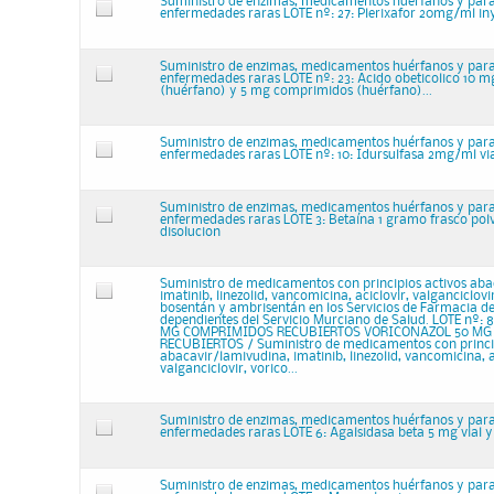
Suministro de enzimas, medicamentos huérfanos y para
enfermedades raras LOTE nº: 27: Plerixafor 20mg/ml iny
Suministro de enzimas, medicamentos huérfanos y para
enfermedades raras LOTE nº: 23: Acido obeticolico 10 
(huérfano) y 5 mg comprimidos (huérfano)...
Suministro de enzimas, medicamentos huérfanos y para
enfermedades raras LOTE nº: 10: Idursulfasa 2mg/ml vial
Suministro de enzimas, medicamentos huérfanos y para
enfermedades raras LOTE 3: Betaína 1 gramo frasco pol
disolucion
Suministro de medicamentos con principios activos aba
imatinib, linezolid, vancomicina, aciclovir, valganciclovi
bosentán y ambrisentán en los Servicios de Farmacia de 
dependientes del Servicio Murciano de Salud. LOTE nº:
MG COMPRIMIDOS RECUBIERTOS VORICONAZOL 50 M
RECUBIERTOS / Suministro de medicamentos con princip
abacavir/lamivudina, imatinib, linezolid, vancomicina, a
valganciclovir, vorico...
Suministro de enzimas, medicamentos huérfanos y para
enfermedades raras LOTE 6: Agalsidasa beta 5 mg vial y
Suministro de enzimas, medicamentos huérfanos y para