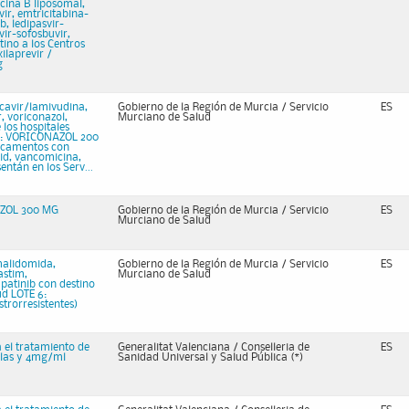
icina B liposomal,
ir, emtricitabina-
b, ledipasvir-
vir-sofosbuvir,
tino a los Centros
ilaprevir /
g
cavir/lamivudina,
Gobierno de la Región de Murcia / Servicio
ES
r, voriconazol,
Murciano de Salud
los hospitales
 9: VORICONAZOL 200
icamentos con
lid, vancomicina,
entán en los Serv...
AZOL 300 MG
Gobierno de la Región de Murcia / Servicio
ES
Murciano de Salud
malidomida,
Gobierno de la Región de Murcia / Servicio
ES
astim,
Murciano de Salud
patinib con destino
ud LOTE 6:
rorresistentes)
 el tratamiento de
Generalitat Valenciana / Conselleria de
ES
ulas y 4mg/ml
Sanidad Universal y Salud Pública (*)