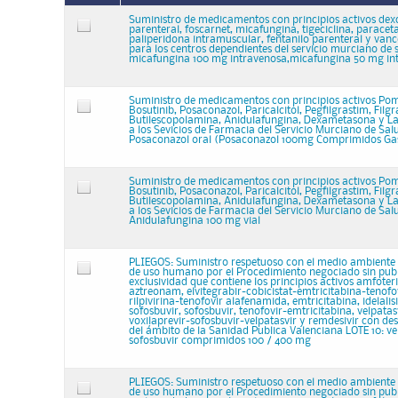
Suministro de medicamentos con principios activos dex
parenteral, foscarnet, micafungina, tigeciclina, paracet
paliperidona intramuscular, fentanilo parenteral y van
para los centros dependientes del servicio murciano de s
micafungina 100 mg intravenosa,micafungina 50 mg in
Suministro de medicamentos con principios activos Po
Bosutinib, Posaconazol, Paricalcitol, Pegfilgrastim, Filgr
Butilescopolamina, Anidulafungina, Dexametasona y La
a los Sevicios de Farmacia del Servicio Murciano de Sa
Posaconazol oral (Posaconazol 100mg Comprimidos Gast
Suministro de medicamentos con principios activos Po
Bosutinib, Posaconazol, Paricalcitol, Pegfilgrastim, Filgr
Butilescopolamina, Anidulafungina, Dexametasona y La
a los Sevicios de Farmacia del Servicio Murciano de Salu
Anidulafungina 100 mg vial
PLIEGOS: Suministro respetuoso con el medio ambient
de uso humano por el Procedimiento negociado sin publ
exclusividad que contiene los principios activos amfoter
aztreonam, elvitegrabir-cobicistat-emtricitabina-tenofov
rilpivirina-tenofovir alafenamida, emtricitabina, idelalisi
sofosbuvir, sofosbuvir, tenofovir-emtricitabina, velpatas
voxilaprevir-sofosbuvir-velpatasvir y remdesivir con des
del ámbito de la Sanidad Publica Valenciana LOTE 10: ve
sofosbuvir comprimidos 100 / 400 mg
PLIEGOS: Suministro respetuoso con el medio ambient
de uso humano por el Procedimiento negociado sin publ