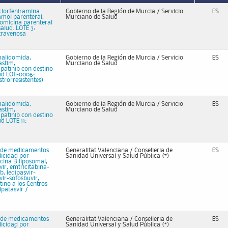
clorfeniramina
Gobierno de la Región de Murcia / Servicio
ES
amol parenteral,
Murciano de Salud
comicina parenteral
alud. LOTE 3:
travenosa
malidomida,
Gobierno de la Región de Murcia / Servicio
ES
astim,
Murciano de Salud
patinib con destino
lud LOT-0006:
rorresistentes)
malidomida,
Gobierno de la Región de Murcia / Servicio
ES
astim,
Murciano de Salud
patinib con destino
d LOTE 11:
e de medicamentos
Generalitat Valenciana / Conselleria de
ES
icidad por
Sanidad Universal y Salud Pública (*)
icina B liposomal,
ir, emtricitabina-
b, ledipasvir-
vir-sofosbuvir,
tino a los Centros
lpatasvir /
e de medicamentos
Generalitat Valenciana / Conselleria de
ES
icidad por
Sanidad Universal y Salud Pública (*)