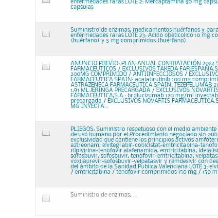
enfermedades raras LOTE 2: Mercaptamina 50 mg capsu
capsulas
Suministro de enzimas, medicamentos huérfanos y para
enfermedades raras LOTE 23: Acido obeticolico 10 mg 
(huérfano) y 5 mg comprimidos (huérfano)
ANUNCIO PREVIO: PLAN ANUAL CONTRATACIÓN 2024 
FARMACEUTICOS / EXCLUSIVOS TAKEDA FAR.ESPAÑA,S
200MG COMPRIMIDO / ANTIINFECCIOSOS / EXCLUSIV
FARMACEUTICA SPAIN: acalabrutinib 100 mg comprim
ASTRAZENECA FARMACEUTICA SPAIN: TEZEPELUMAB 2
1,91 ML JERINGA PRECARGADA / EXCLUSIVOS NOVARTI
FARMACEUTICA,S.A.: brolucizumab 120 mg/ml inyectable
precargada / EXCLUSIVOS NOVARTIS FARMACEUTICA,S.
MG INYECTA...
PLIEGOS: Suministro respetuoso con el medio ambient
de uso humano por el Procedimiento negociado sin publ
exclusividad que contiene los principios activos amfoter
aztreonam, elvitegrabir-cobicistat-emtricitabina-tenofov
rilpivirina-tenofovir alafenamida, emtricitabina, idelalisi
sofosbuvir, sofosbuvir, tenofovir-emtricitabina, velpatas
voxilaprevir-sofosbuvir-velpatasvir y remdesivir con des
del ámbito de la Sanidad Publica Valenciana LOTE 3: elvi
/ emtricitabina / tenofovir comprimidos 150 mg / 150 
Suministro de enzimas, ...