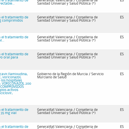
 el tratamiento de
Generalitat Valenciana / Conselleria de
ES
ectable...
Sanidad Universal y Salud Pública (*)
 el tratamiento de
Generalitat Valenciana / Conselleria de
ES
mg comprimidos
Sanidad Universal y Salud Pública (*)
 el tratamiento de
Generalitat Valenciana / Conselleria de
ES
...
Sanidad Universal y Salud Pública (*)
 el tratamiento de
Generalitat Valenciana / Conselleria de
ES
vo oral para
Sanidad Universal y Salud Pública (*)
cavir/lamivudina,
Gobierno de la Región de Murcia / Servicio
ES
r, voriconazol,
Murciano de Salud
los hospitales
 8: VORICONAZOL 200
G COMPRIMIDOS
ios activos
ciclovir,
 el tratamiento de
Generalitat Valenciana / Conselleria de
ES
 35 mg vial
Sanidad Universal y Salud Pública (*)
 el tratamiento de
Generalitat Valenciana / Conselleria de
ES