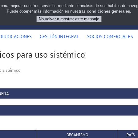
 para mejorar nuestros servicios mediante el análisis de sus hábitos de nav
Puede obtener más información en nuestras
condiciones generales
.
DJUDICACIONES
GESTIÓN INTEGRAL
SOCIOS COMERCIALES
icos para uso sistémico
so sistémico
UEDA
ORGANISMO
PAÍS