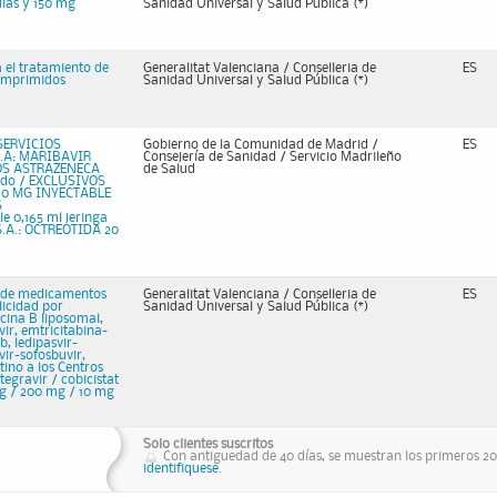
las y 150 mg
Sanidad Universal y Salud Pública (*)
 el tratamiento de
Generalitat Valenciana / Conselleria de
ES
comprimidos
Sanidad Universal y Salud Pública (*)
SERVICIOS
Gobierno de la Comunidad de Madrid /
ES
.A: MARIBAVIR
Consejería de Sanidad / Servicio Madrileño
OS ASTRAZENECA
de Salud
ido / EXCLUSIVOS
10 MG INYECTABLE
S
 0,165 ml jeringa
A.: OCTREOTIDA 20
e de medicamentos
Generalitat Valenciana / Conselleria de
ES
icidad por
Sanidad Universal y Salud Pública (*)
icina B liposomal,
ir, emtricitabina-
b, ledipasvir-
vir-sofosbuvir,
tino a los Centros
tegravir / cobicistat
mg / 200 mg / 10 mg
Solo clientes suscritos
Con antiguedad de 40 días, se muestran los primeros 20 
identifiquese.