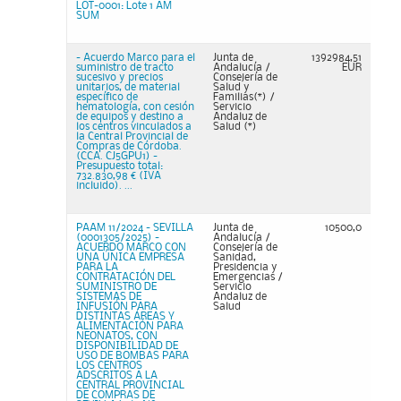
LOT-0001: Lote 1 AM
SUM
- Acuerdo Marco para el
Junta de
1392984,51
suministro de tracto
Andalucía /
EUR
sucesivo y precios
Consejería de
unitarios, de material
Salud y
específico de
Familias(*) /
hematología, con cesión
Servicio
de equipos y destino a
Andaluz de
los centros vinculados a
Salud (*)
la Central Provincial de
Compras de Córdoba.
(CCA. CJ5GPU1) -
Presupuesto total:
732.830,98 € (IVA
incluido). ...
PAAM 11/2024 - SEVILLA
Junta de
10500,0
(0001305/2025) -
Andalucía /
ACUERDO MARCO CON
Consejería de
UNA ÚNICA EMPRESA
Sanidad,
PARA LA
Presidencia y
CONTRATACIÓN DEL
Emergencias /
SUMINISTRO DE
Servicio
SISTEMAS DE
Andaluz de
INFUSIÓN PARA
Salud
DISTINTAS ÁREAS Y
ALIMENTACIÓN PARA
NEONATOS, CON
DISPONIBILIDAD DE
USO DE BOMBAS PARA
LOS CENTROS
ADSCRITOS A LA
CENTRAL PROVINCIAL
DE COMPRAS DE