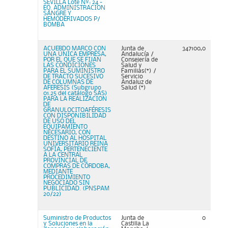
SEVILLA Lote Nº: 24 -
EQ. ADMINISTRACION
SANGRE Y
HEMODERIVADOS P/
BOMBA
ACUERDO MARCO CON
Junta de
347100,0
UNA ÚNICA EMPRESA,
Andalucía /
POR EL QUE SE FIJAN
Consejería de
LAS CONDICIONES
Salud y
PARA EL SUMINISTRO
Familias(*) /
DE TRACTO SUCESIVO
Servicio
DE COLUMNAS DE
Andaluz de
AFERESIS (Subgrupo
Salud (*)
01.25 del catálogo SAS)
PARA LA REALIZACION
DE
GRANULOCITOAFÉRESIS
CON DISPONIBILIDAD
DE USO DEL
EQUIPAMIENTO
NECESARIO, CON
DESTINO AL HOSPITAL
UNIVERSITARIO REINA
SOFÍA, PERTENECIENTE
A LA CENTRAL
PROVINCIAL DE
COMPRAS DE CÓRDOBA,
MEDIANTE
PROCEDIMIENTO
NEGOCIADO SIN
PUBLICIDAD. (PNSPAM
20/22)
Suministro de Productos
Junta de
0
y Soluciones en la
Castilla La