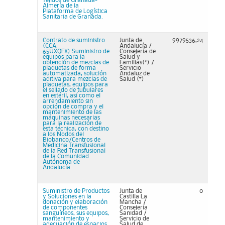
Tejidos de Granada-
Almería de la
Plataforma de Logística
Sanitaria de Granada.
Contrato de suministro
Junta de
9979536,24
(CCA.
Andalucía /
65UXQFX).Suministro de
Consejería de
equipos para la
Salud y
obtención de mezclas de
Familias(*) /
plaquetas de forma
Servicio
automatizada, solución
Andaluz de
aditiva para mezclas de
Salud (*)
plaquetas, equipos para
el sellado de tubulares
en estéril, así como el
arrendamiento sin
opción de compra y el
mantenimiento de las
máquinas necesarias
para la realización de
esta técnica, con destino
a los Nodos del
Biobanco/Centros de
Medicina Transfusional
de la Red Transfusional
de la Comunidad
Autónoma de
Andalucía.
Suministro de Productos
Junta de
0
y Soluciones en la
Castilla La
donación y elaboración
Mancha /
de componentes
Consejería
sanguíneos, sus equipos,
Sanidad /
mantenimiento y
Servicio de
adecuación de espacios,
Salud de