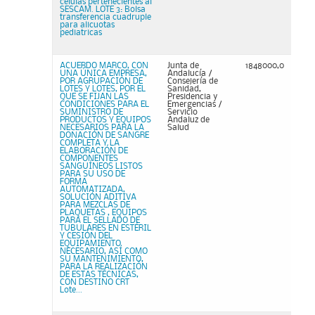
células pertenecientes al
SESCAM. LOTE 3: Bolsa
transferencia cuadruple
para alicuotas
pediatricas
ACUERDO MARCO, CON
Junta de
1848000,0
UNA ÚNICA EMPRESA,
Andalucía /
POR AGRUPACIÓN DE
Consejería de
LOTES Y LOTES, POR EL
Sanidad,
QUE SE FIJAN LAS
Presidencia y
CONDICIONES PARA EL
Emergencias /
SUMINISTRO DE
Servicio
PRODUCTOS Y EQUIPOS
Andaluz de
NECESARIOS PARA LA
Salud
DONACIÓN DE SANGRE
COMPLETA Y LA
ELABORACIÓN DE
COMPONENTES
SANGUÍNEOS LISTOS
PARA SU USO DE
FORMA
AUTOMATIZADA,
SOLUCIÓN ADITIVA
PARA MEZCLAS DE
PLAQUETAS , EQUIPOS
PARA EL SELLADO DE
TUBULARES EN ESTÉRIL
Y CESIÓN DEL
EQUIPAMIENTO
NECESARIO, ASÍ COMO
SU MANTENIMIENTO,
PARA LA REALIZACIÓN
DE ESTAS TÉCNICAS,
CON DESTINO CRT
Lote...