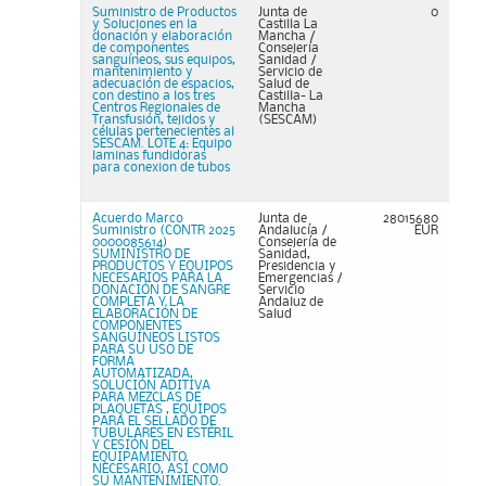
Suministro de Productos
Junta de
0
y Soluciones en la
Castilla La
donación y elaboración
Mancha /
de componentes
Consejería
sanguíneos, sus equipos,
Sanidad /
mantenimiento y
Servicio de
adecuación de espacios,
Salud de
con destino a los tres
Castilla- La
Centros Regionales de
Mancha
Transfusión, tejidos y
(SESCAM)
células pertenecientes al
SESCAM. LOTE 4: Equipo
laminas fundidoras
para conexion de tubos
Acuerdo Marco
Junta de
28015680
Suministro (CONTR 2025
Andalucía /
EUR
0000085614)
Consejería de
SUMINISTRO DE
Sanidad,
PRODUCTOS Y EQUIPOS
Presidencia y
NECESARIOS PARA LA
Emergencias /
DONACIÓN DE SANGRE
Servicio
COMPLETA Y LA
Andaluz de
ELABORACIÓN DE
Salud
COMPONENTES
SANGUÍNEOS LISTOS
PARA SU USO DE
FORMA
AUTOMATIZADA,
SOLUCIÓN ADITIVA
PARA MEZCLAS DE
PLAQUETAS , EQUIPOS
PARA EL SELLADO DE
TUBULARES EN ESTÉRIL
Y CESIÓN DEL
EQUIPAMIENTO
NECESARIO, ASÍ COMO
SU MANTENIMIENTO.