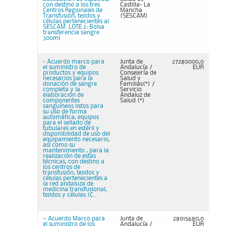
con destino a los tres
Castilla- La
Centros Regionales de
Mancha
Transfusión, tejidos y
(SESCAM)
células pertenecientes al
SESCAM. LOTE 2: Bolsa
transferencia sangre
300ml
- Acuerdo marco para
Junta de
27280000,0
el suministro de
Andalucía /
EUR
productos y equipos
Consejería de
necesarios para la
Salud y
donación de sangre
Familias(*) /
completa y la
Servicio
elaboración de
Andaluz de
componentes
Salud (*)
sanguíneos listos para
su uso de forma
automática, equipos
para el sellado de
tubulares en estéril y
disponibilidad de uso del
equipamiento necesario,
así como su
mantenimiento , para la
realización de estas
técnicas, con destino a
los centros de
transfusión, tejidos y
células pertenecientes a
la red andaluza de
medicina transfusional,
tejidos y células (C...
— Acuerdo Marco para
Junta de
28015680,0
el suministro de los
Andalucía /
EUR