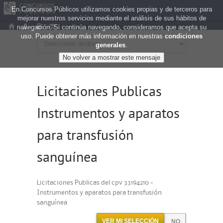
En Concursos Públicos utilizamos cookies propias y de terceros para
mejorar nuestros servicios mediante el análisis de sus hábitos de
navegación. Si continúa navegando, consideramos que acepta su
uso. Puede obtener más información en nuestras
condiciones
generales
.
Licitaciones Publicas
Instrumentos y aparatos
para transfusión
sanguínea
Licitaciones Publicas del cpv 33194210 -
Instrumentos y aparatos para transfusión
sanguínea
VER MI SELECCIÓN