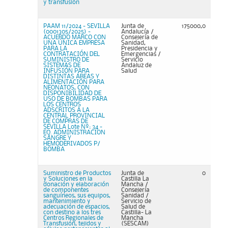
y transfusión
PAAM 11/2024 - SEVILLA
Junta de
175000,0
(0001305/2025) -
Andalucía /
ACUERDO MARCO CON
Consejería de
UNA ÚNICA EMPRESA
Sanidad,
PARA LA
Presidencia y
CONTRATACIÓN DEL
Emergencias /
SUMINISTRO DE
Servicio
SISTEMAS DE
Andaluz de
INFUSIÓN PARA
Salud
DISTINTAS ÁREAS Y
ALIMENTACIÓN PARA
NEONATOS, CON
DISPONIBILIDAD DE
USO DE BOMBAS PARA
LOS CENTROS
ADSCRITOS A LA
CENTRAL PROVINCIAL
DE COMPRAS DE
SEVILLA Lote Nº: 34 -
EQ. ADMINISTRACION
SANGRE Y
HEMODERIVADOS P/
BOMBA
Suministro de Productos
Junta de
0
y Soluciones en la
Castilla La
donación y elaboración
Mancha /
de componentes
Consejería
sanguíneos, sus equipos,
Sanidad /
mantenimiento y
Servicio de
adecuación de espacios,
Salud de
con destino a los tres
Castilla- La
Centros Regionales de
Mancha
Transfusión, tejidos y
(SESCAM)