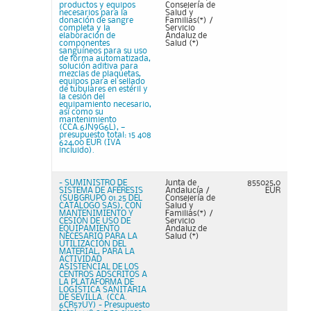
productos y equipos
Consejería de
necesarios para la
Salud y
donación de sangre
Familias(*) /
completa y la
Servicio
elaboración de
Andaluz de
componentes
Salud (*)
sanguíneos para su uso
de forma automatizada,
solución aditiva para
mezclas de plaquetas,
equipos para el sellado
de tubulares en estéril y
la cesión del
equipamiento necesario,
así como su
mantenimiento
(CCA.6JN9G6L), —
presupuesto total: 15 408
624,00 EUR (IVA
incluido).
- SUMINISTRO DE
Junta de
855025,0
SISTEMA DE AFÉRESIS
Andalucía /
EUR
(SUBGRUPO 01.25 DEL
Consejería de
CATÁLOGO SAS), CON
Salud y
MANTENIMIENTO Y
Familias(*) /
CESIÓN DE USO DE
Servicio
EQUIPAMIENTO
Andaluz de
NECESARIO PARA LA
Salud (*)
UTILIZACIÓN DEL
MATERIAL, PARA LA
ACTIVIDAD
ASISTENCIAL DE LOS
CENTROS ADSCRITOS A
LA PLATAFORMA DE
LOGÍSTICA SANITARIA
DE SEVILLA. (CCA.
6CR57UY) - Presupuesto