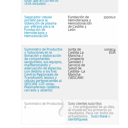
total: 449.817,50 euros
(IVA incluido). ...
Separador celular
Fundación de
35500,0
portátil para la
Hemoterapia y
obtención de plasma
Hemodonación
por aféresis para la
de Castilla y
Fundación de
León
Hemoterapia y
Hemodonación
Suministro de Productos
Junta de
1201824
y Soluciones en la
Castilla La
EUR
donación y elaboración
Mancha /
de componentes
Consejería
sanguíneos, sus equipos,
Sanidad /
mantenimiento y
Servicio de
adecuación de espacios,
Salud de
con destino a los tres
Castilla- La
Centros Regionales de
Mancha
Transfusión, tejidos y
(SESCAM)
células pertenecientes al
SESCAM. LOT-0006:
Plasmaferesis (sistema
cerrado y abierto)
Suministro de Productos
Solo clientes suscritos
y ...
Con antiguedad de 40 días,
se muestran los primeros 20
resultados. Para ver todos los
actualizados...
Suscribase
o
identifiquese.