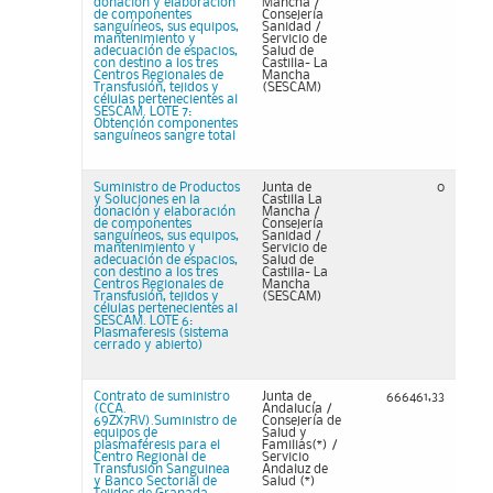
donación y elaboración
Mancha /
de componentes
Consejería
sanguíneos, sus equipos,
Sanidad /
mantenimiento y
Servicio de
adecuación de espacios,
Salud de
con destino a los tres
Castilla- La
Centros Regionales de
Mancha
Transfusión, tejidos y
(SESCAM)
células pertenecientes al
SESCAM. LOTE 7:
Obtención componentes
sanguíneos sangre total
Suministro de Productos
Junta de
0
y Soluciones en la
Castilla La
donación y elaboración
Mancha /
de componentes
Consejería
sanguíneos, sus equipos,
Sanidad /
mantenimiento y
Servicio de
adecuación de espacios,
Salud de
con destino a los tres
Castilla- La
Centros Regionales de
Mancha
Transfusión, tejidos y
(SESCAM)
células pertenecientes al
SESCAM. LOTE 6:
Plasmaferesis (sistema
cerrado y abierto)
Contrato de suministro
Junta de
666461,33
(CCA.
Andalucía /
69ZX7RV).Suministro de
Consejería de
equipos de
Salud y
plasmaféresis para el
Familias(*) /
Centro Regional de
Servicio
Transfusión Sanguinea
Andaluz de
y Banco Sectorial de
Salud (*)