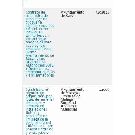
Contrato de
Ayuntamiento
34025,24
suministro de
de Baeza
productos de
droguería,
higiene y equipos
de protección
individual
sanitarios con
dos entregas
semanales para
cada centro
dependiente del
Excmo.
Ayuntamiento de
Baeza y sus
Organismos
Autónomos LOTE
1: Detergentes,
limpiadores, lejías
y abrillantadores
Suministro, en
Ayuntamiento
44000
régimen de
de Málaga /
adquisición, por
Limpieza de
lotes, de material
Málaga
de higiene y
Sociedad
limpieza de
Anónima
instalaciones
Municipal
(lote 1) y
productos de
limpieza de la
depuradora del
CAM (lote 2), por
precios unitarios
y presupuesto