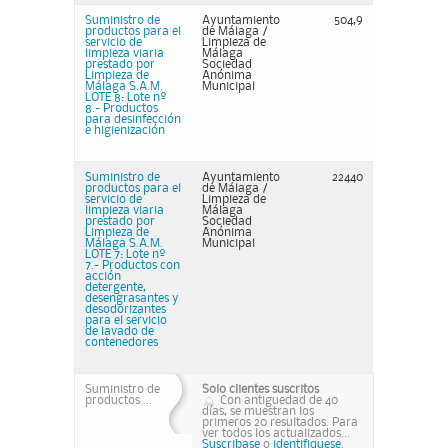
Suministro de
Ayuntamiento
504,9
productos para el
de Málaga /
servicio de
Limpieza de
limpieza viaria
Málaga
prestado por
Sociedad
Limpieza de
Anónima
Málaga S.A.M.
Municipal
LOTE 8: Lote nº
8.- Productos
para desinfección
e higienización
Suministro de
Ayuntamiento
22440
productos para el
de Málaga /
servicio de
Limpieza de
limpieza viaria
Málaga
prestado por
Sociedad
Limpieza de
Anónima
Málaga S.A.M.
Municipal
LOTE 7: Lote nº
7.- Productos con
acción
detergente,
desengrasantes y
desodorizantes
para el servicio
de lavado de
contenedores
Suministro de
Solo clientes suscritos
productos ...
Con antiguedad de 40
días, se muestran los
primeros 20 resultados. Para
ver todos los actualizados...
Suscribase
o
identifiquese.