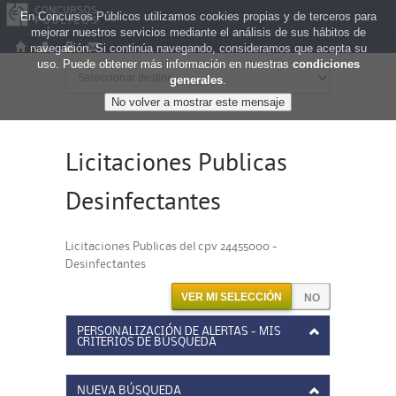
En Concursos Públicos utilizamos cookies propias y de terceros para
mejorar nuestros servicios mediante el análisis de sus hábitos de
navegación. Si continúa navegando, consideramos que acepta su
uso. Puede obtener más información en nuestras
condiciones
generales
.
Licitaciones Publicas
Desinfectantes
Licitaciones Publicas del cpv 24455000 -
Desinfectantes
VER MI SELECCIÓN
PERSONALIZACIÓN DE ALERTAS - MIS
CRITERIOS DE BÚSQUEDA
NUEVA BÚSQUEDA