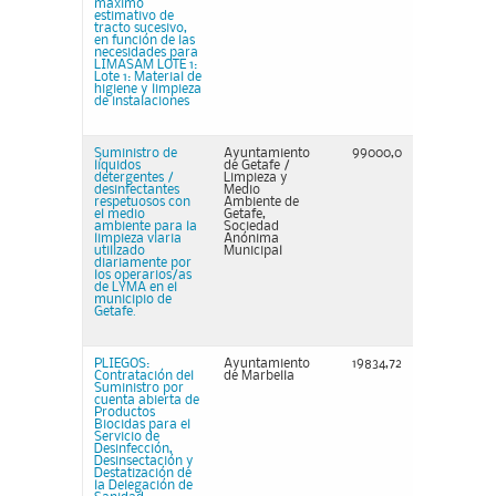
máximo
estimativo de
tracto sucesivo,
en función de las
necesidades para
LIMASAM LOTE 1:
Lote 1: Material de
higiene y limpieza
de instalaciones
Suministro de
Ayuntamiento
99000,0
líquidos
de Getafe /
detergentes /
Limpieza y
desinfectantes
Medio
respetuosos con
Ambiente de
el medio
Getafe,
ambiente para la
Sociedad
limpieza viaria
Anónima
utilizado
Municipal
diariamente por
los operarios/as
de LYMA en el
municipio de
Getafe.
PLIEGOS:
Ayuntamiento
19834,72
Contratación del
de Marbella
Suministro por
cuenta abierta de
Productos
Biocidas para el
Servicio de
Desinfección,
Desinsectación y
Destatización de
la Delegación de