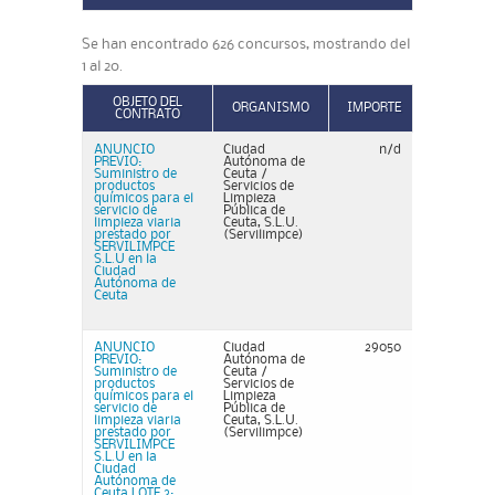
Se han encontrado 626 concursos, mostrando del
1 al 20.
OBJETO DEL
ORGANISMO
IMPORTE
CONTRATO
ANUNCIO
Ciudad
n/d
PREVIO:
Autónoma de
Suministro de
Ceuta /
productos
Servicios de
químicos para el
Limpieza
servicio de
Pública de
limpieza viaria
Ceuta, S.L.U.
prestado por
(Servilimpce)
SERVILIMPCE
S.L.U en la
Ciudad
Autónoma de
Ceuta
ANUNCIO
Ciudad
29050
PREVIO:
Autónoma de
Suministro de
Ceuta /
productos
Servicios de
químicos para el
Limpieza
servicio de
Pública de
limpieza viaria
Ceuta, S.L.U.
prestado por
(Servilimpce)
SERVILIMPCE
S.L.U en la
Ciudad
Autónoma de
Ceuta LOTE 3: