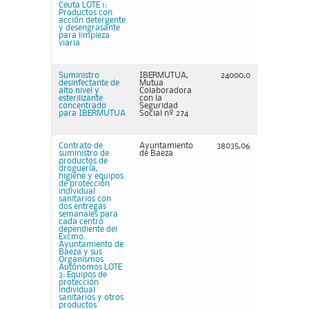
Ceuta LOTE 1:
Productos con
acción detergente
y desengrasante
para limpieza
viaria
Suministro
IBERMUTUA,
24000,0
desinfectante de
Mutua
alto nivel y
Colaboradora
esterilizante
con la
concentrado
Seguridad
para IBERMUTUA
Social nº 274
Contrato de
Ayuntamiento
38035,06
suministro de
de Baeza
productos de
droguería,
higiene y equipos
de protección
individual
sanitarios con
dos entregas
semanales para
cada centro
dependiente del
Excmo.
Ayuntamiento de
Baeza y sus
Organismos
Autónomos LOTE
3: Equipos de
protección
individual
sanitarios y otros
productos