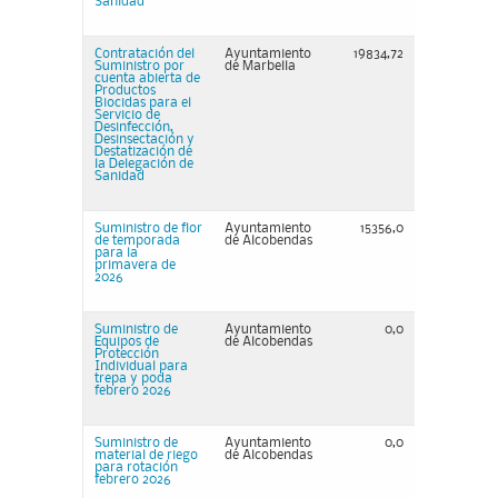
Sanidad
Contratación del
Ayuntamiento
19834,72
Suministro por
de Marbella
cuenta abierta de
Productos
Biocidas para el
Servicio de
Desinfección,
Desinsectación y
Destatización de
la Delegación de
Sanidad
Suministro de flor
Ayuntamiento
15356,0
de temporada
de Alcobendas
para la
primavera de
2026
Suministro de
Ayuntamiento
0,0
Equipos de
de Alcobendas
Protección
Individual para
trepa y poda
febrero 2026
Suministro de
Ayuntamiento
0,0
material de riego
de Alcobendas
para rotación
febrero 2026