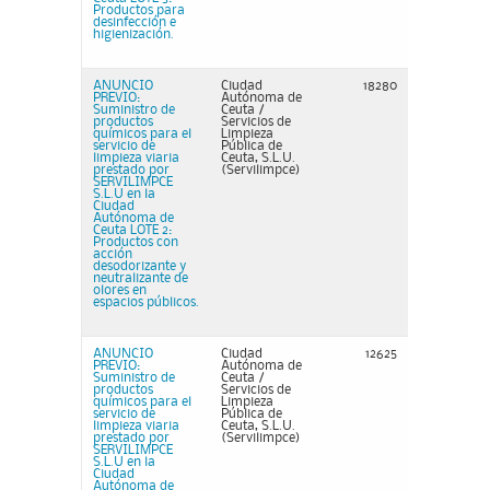
Productos para
desinfección e
higienización.
ANUNCIO
Ciudad
18280
PREVIO:
Autónoma de
Suministro de
Ceuta /
productos
Servicios de
químicos para el
Limpieza
servicio de
Pública de
limpieza viaria
Ceuta, S.L.U.
prestado por
(Servilimpce)
SERVILIMPCE
S.L.U en la
Ciudad
Autónoma de
Ceuta LOTE 2:
Productos con
acción
desodorizante y
neutralizante de
olores en
espacios públicos.
ANUNCIO
Ciudad
12625
PREVIO:
Autónoma de
Suministro de
Ceuta /
productos
Servicios de
químicos para el
Limpieza
servicio de
Pública de
limpieza viaria
Ceuta, S.L.U.
prestado por
(Servilimpce)
SERVILIMPCE
S.L.U en la
Ciudad
Autónoma de