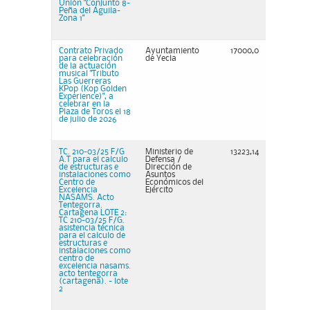
Unión "Conjunto 8-
Peña del Águila-
Zona 1"
Contrato Privado
Ayuntamiento
17000,0
para celebración
de Yecla
de la actuación
musical "Tributo
Las Guerreras
KPop (Kop Golden
Experience)", a
celebrar en la
Plaza de Toros el 18
de julio de 2026
TC. 210-03/25 F/G
Ministerio de
13223,14
A.T para el calculo
Defensa /
de estructuras e
Dirección de
instalaciones como
Asuntos
Centro de
Económicos del
Excelencia
Ejército
NASAMS. Acto
Tentegorra.
Cartagena LOTE 2:
TC 210-03/25 F/G.
asistencia técnica
para el calculo de
estructuras e
instalaciones como
centro de
excelencia nasams.
acto tentegorra
(cartagena). - lote
2