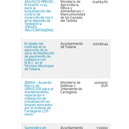
ANUNCIO PREVIO:
Ministerio de
254984,95
Proyecto 11/24
Agricultura,
para la
Pesca y
actualización del
Alimentacion /
control de
Mancomunidad
inyección de cloro
de los Canales
en el depósito de
del Taibilla
Tentegorra
(DP003)
(MU/CARTAGENA).
El objeto del
Ayuntamiento
165288,44
contrato es la
de Totana
ejecución de la
obra de Restitución
de pavimento de
rodadura con
M.B.C. en el
Término Municipal
de Totana.
JEMAN.- Acuerdo
Ministerio de
2500000
Marco de
Defensa /
EUR
SERVICIOS para el
Intendente de
mantenimiento,
Cartagena
reparación e
instalación de
climatización en
buques apoyados
por el Arsenal de
Cartagena. LOT-
0000:
Suministro en
Ayuntamiento
330000