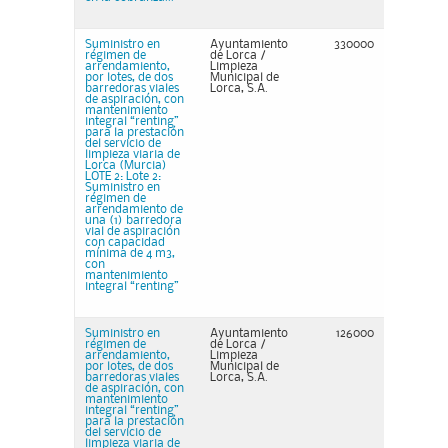
Suministro en
Ayuntamiento
330000
régimen de
de Lorca /
arrendamiento,
Limpieza
por lotes, de dos
Municipal de
barredoras viales
Lorca, S.A.
de aspiración, con
mantenimiento
integral “renting”
para la prestación
del servicio de
limpieza viaria de
Lorca (Murcia)
LOTE 2: Lote 2:
Suministro en
régimen de
arrendamiento de
una (1) barredora
vial de aspiración
con capacidad
mínima de 4 m3,
con
mantenimiento
integral “renting”
Suministro en
Ayuntamiento
126000
régimen de
de Lorca /
arrendamiento,
Limpieza
por lotes, de dos
Municipal de
barredoras viales
Lorca, S.A.
de aspiración, con
mantenimiento
integral “renting”
para la prestación
del servicio de
limpieza viaria de