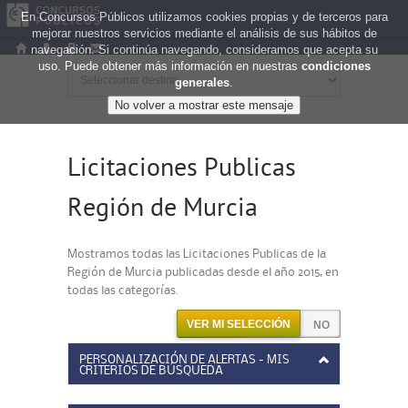
En Concursos Públicos utilizamos cookies propias y de terceros para
mejorar nuestros servicios mediante el análisis de sus hábitos de
navegación. Si continúa navegando, consideramos que acepta su
uso. Puede obtener más información en nuestras
condiciones
generales
.
Licitaciones Publicas
Región de Murcia
Mostramos todas las Licitaciones Publicas de la
Región de Murcia publicadas desde el año 2015, en
todas las categorías.
VER MI SELECCIÓN
PERSONALIZACIÓN DE ALERTAS - MIS
CRITERIOS DE BÚSQUEDA