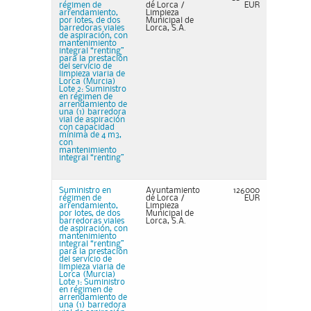
régimen de
de Lorca /
EUR
arrendamiento,
Limpieza
por lotes, de dos
Municipal de
barredoras viales
Lorca, S.A.
de aspiración, con
mantenimiento
integral “renting”
para la prestación
del servicio de
limpieza viaria de
Lorca (Murcia)
Lote 2: Suministro
en régimen de
arrendamiento de
una (1) barredora
vial de aspiración
con capacidad
mínima de 4 m3,
con
mantenimiento
integral “renting”
Suministro en
Ayuntamiento
126000
régimen de
de Lorca /
EUR
arrendamiento,
Limpieza
por lotes, de dos
Municipal de
barredoras viales
Lorca, S.A.
de aspiración, con
mantenimiento
integral “renting”
para la prestación
del servicio de
limpieza viaria de
Lorca (Murcia)
Lote 1: Suministro
en régimen de
arrendamiento de
una (1) barredora