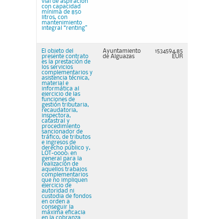
vial de aspiración
con capacidad
mínima de 850
litros, con
mantenimiento
integral “renting”
El objeto del
Ayuntamiento
1534594,85
presente contrato
de Alguazas
EUR
es la prestación de
los servicios
complementarios y
asistencia técnica,
material e
informática al
ejercicio de las
funciones de
gestión tributaria,
recaudatoria,
inspectora,
catastral y
procedimiento
sancionador de
tráfico, de tributos
e ingresos de
derecho público y,
LOT-0000: en
general para la
realización de
aquellos trabajos
complementarios
que no impliquen
ejercicio de
autoridad ni
custodia de fondos
en orden a
conseguir la
máxima eficacia
en la cobranza...