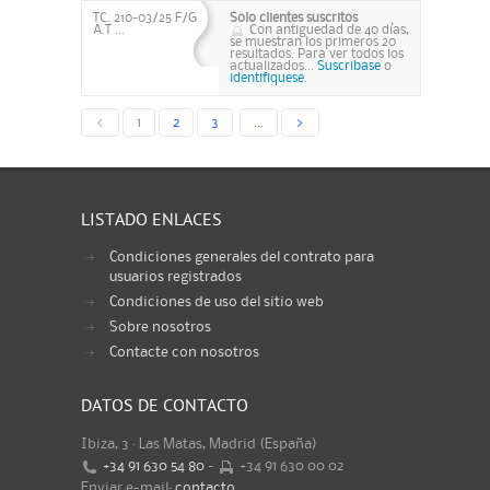
TC. 210-03/25 F/G
Solo clientes suscritos
A.T ...
Con antiguedad de 40 días,
se muestran los primeros 20
resultados. Para ver todos los
actualizados...
Suscribase
o
identifiquese.
<
1
2
3
...
>
LISTADO ENLACES
Condiciones generales del contrato para
usuarios registrados
Condiciones de uso del sitio web
Sobre nosotros
Contacte con nosotros
DATOS DE CONTACTO
Ibiza, 3 · Las Matas, Madrid (España)
+34 91 630 54 80
-
+34 91 630 00 02
Enviar e-mail:
contacto