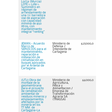
Lorca (Murcia)
LOTE 1: Lote 1:
Suministro en
régimen de
arrendamiento de
una (1) barredora
vial de aspiración
con capacidad
mínima de 850
litros, con
mantenimiento
integral “renting”
JEMAN.- Acuerdo
Ministerio de
625000,0
Marco de
Defensa /
SERVICIOS para el
Intendente de
mantenimiento,
Cartagena
reparación e
instalación de
climatización en
buques apoyados
por el Arsenal de
Cartagena.
{UT2} Obra del
Ministerio de
66000,0
montaje de la
Agricultura,
geomembrana
Pesca y
para el proyecto
Alimentacion /
de remediación
Empresa de
ambiental de
Transformación
residuos mineros y
Agraria SA
emplazamientos
(TRAGSA)
afectados por la
minería en los
TT.MM. de
Cartagena-La