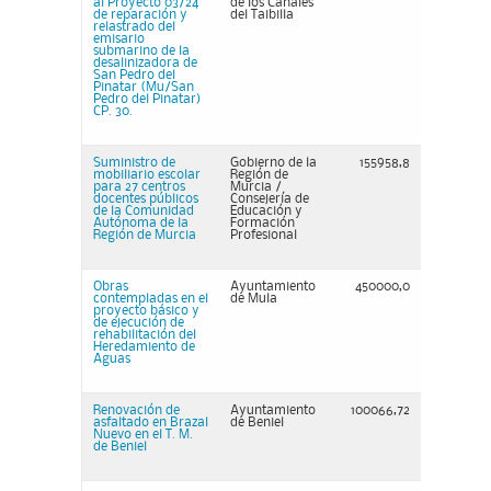
al Proyecto 03/24
de los Canales
de reparación y
del Taibilla
relastrado del
emisario
submarino de la
desalinizadora de
San Pedro del
Pinatar (Mu/San
Pedro del Pinatar)
CP. 30.
Suministro de
Gobierno de la
155958,8
mobiliario escolar
Región de
para 27 centros
Murcia /
docentes públicos
Consejería de
de la Comunidad
Educación y
Autónoma de la
Formación
Región de Murcia
Profesional
Obras
Ayuntamiento
450000,0
contempladas en el
de Mula
proyecto básico y
de ejecución de
rehabilitación del
Heredamiento de
Aguas
Renovación de
Ayuntamiento
100066,72
asfaltado en Brazal
de Beniel
Nuevo en el T. M.
de Beniel