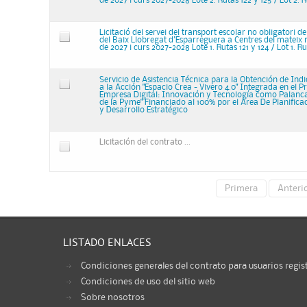
de 2027 i curs 2027-2028 Lote 2. Rutas 122 y 125 / Lot 2. Ru
Licitació del servei del transport escolar no obligatori d
del Baix Llobregat d'Esparreguera a Centres del mateix
de 2027 i curs 2027-2028 Lote 1. Rutas 121 y 124 / Lot 1. Rut
Servicio de Asistencia Técnica para la Obtención de Ind
a la Acción "Espacio Crea - Vivero 4.0" Integrada en el P
Empresa Digital: Innovación y Tecnología como Palanc
de la Pyme" Financiado al 100% por el Área De Planifica
y Desarrollo Estratégico
Licitación del contrato ...
Primera
Anteri
LISTADO ENLACES
Condiciones generales del contrato para usuarios regis
Condiciones de uso del sitio web
Sobre nosotros