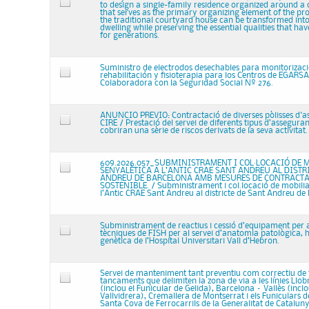
to design a single-family residence organized around a 
that serves as the primary organizing element of the pr
the traditional courtyard house can be transformed in
dwelling while preserving the essential qualities that ha
for generations.
Suministro de electrodos desechables para monitorizaci
rehabilitación y fisioterapia para los Centros de EGARS
Colaboradora con la Seguridad Social Nº 276.
ANUNCIO PREVIO: Contractació de diverses pòlisses d'a
CIRE / Prestació del servei de diferents tipus d’assegura
cobriran una sèrie de riscos derivats de la seva activitat.
609.2026.057_SUBMINISTRAMENT I COL·LOCACIÓ DE M
SENYALÈTICA A L’ANTIC CRAE SANT ANDREU AL DISTR
ANDREU DE BARCELONA AMB MESURES DE CONTRACTA
SOSTENIBLE. / Subministrament i col.locació de mobiliar
l’Antic CRAE Sant Andreu al districte de Sant Andreu de
Subministrament de reactius i cessió d’equipament per a 
tècniques de FISH per al servei d’anatomia patològica, 
genètica de l’Hospital Universitari Vall d’Hebron.
Servei de manteniment tant preventiu com correctiu de to
tancaments que delimiten la zona de via a les línies Llo
(inclou el Funicular de Gelida), Barcelona – Vallès (inclo
Vallvidrera), Cremallera de Montserrat i els Funiculars d
Santa Cova de Ferrocarrils de la Generalitat de Catalun