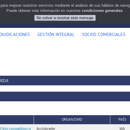
 para mejorar nuestros servicios mediante el análisis de sus hábitos de nav
Puede obtener más información en nuestras
condiciones generales
.
DJUDICACIONES
GESTIÓN INTEGRAL
SOCIOS COMERCIALES
UEDA
ORGANISMO
PAÍS
 this competition is
Archibriefer
MA