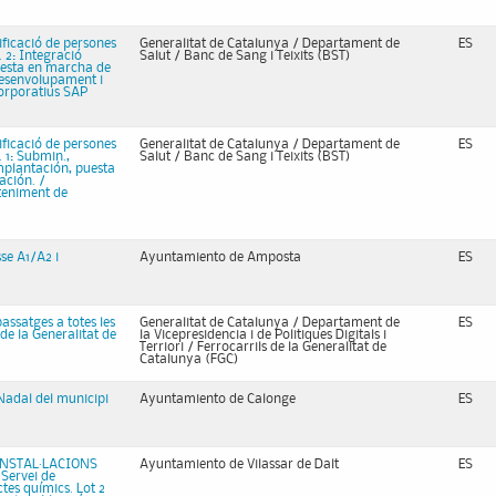
ificació de persones
Generalitat de Catalunya / Departament de
ES
 2: Integració
Salut / Banc de Sang i Teixits (BST)
uesta en marcha de
Desenvolupament i
corporatius SAP
ificació de persones
Generalitat de Catalunya / Departament de
ES
 1: Submin.,
Salut / Banc de Sang i Teixits (BST)
mplantación, puesta
ación. /
teniment de
se A1/A2 i
Ayuntamiento de Amposta
ES
 passatges a totes les
Generalitat de Catalunya / Departament de
ES
 de la Generalitat de
la Vicepresidencia i de Politiques Digitals i
Terriori / Ferrocarrils de la Generalitat de
Catalunya (FGC)
 Nadal del municipi
Ayuntamiento de Calonge
ES
INSTAL·LACIONS
Ayuntamiento de Vilassar de Dalt
ES
Servei de
tes químics. Lot 2