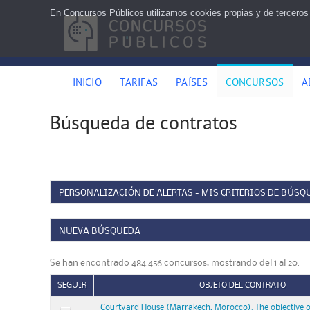
En Concursos Públicos utilizamos cookies propias y de terceros
INICIO
TARIFAS
PAÍSES
CONCURSOS
A
Búsqueda de contratos
PERSONALIZACIÓN DE ALERTAS - MIS CRITERIOS DE BÚSQ
NUEVA BÚSQUEDA
Se han encontrado 484.456 concursos, mostrando del 1 al 20.
SEGUIR
OBJETO DEL CONTRATO
Courtyard House (Marrakech, Morocco). The objective of