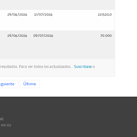
29/06/2026
31/07/2026
221520,0
29/06/2026
09/07/2026
70.000
esultados. Para ver todos los actualizados...
Suscribase
o
iguiente
Última
ña)
0 00 02