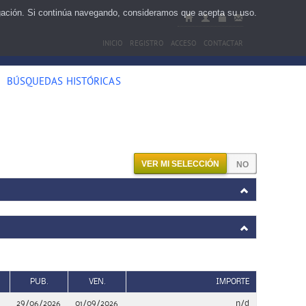
egación. Si continúa navegando, consideramos que acepta su uso.
INICIO
REGISTRO
ACCESO
CONTACTAR
BÚSQUEDAS HISTÓRICAS
VER MI SELECCIÓN
PUB.
VEN.
IMPORTE
29/06/2026
01/09/2026
n/d