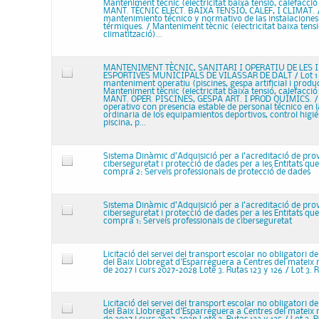
Manteniment tècnic (electricitat baixa tensió, calefacció i
MANT. TÈCNIC ELECT. BAIXA TENSIÓ, CALEF, I CLIMAT. /
mantenimiento técnico y normativo de las instalaciones 
térmiques. / Manteniment tècnic (electricitat baixa tensió
climatització)...
MANTENIMENT TÈCNIC, SANITARI I OPERATIU DE LES 
ESPORTIVES MUNICIPALS DE VILASSAR DE DALT / Lot 1 
manteniment operatiu (piscines, gespa artificial i produc
Manteniment tècnic (electricitat baixa tensió, calefacció i
MANT. OPER. PISCINES, GESPA ART. I PROD QUÍMICS. /
operativo con presencia estable de personal técnico en l
ordinaria de los equipamientos deportivos, control higié
piscina, p...
Sistema Dinàmic d’Adquisició per a l’acreditació de prov
ciberseguretat i protecció de dades per a les Entitats qu
compra 2: Serveis professionals de protecció de dades
Sistema Dinàmic d’Adquisició per a l’acreditació de prov
ciberseguretat i protecció de dades per a les Entitats qu
compra 1: Serveis professionals de ciberseguretat
Licitació del servei del transport escolar no obligatori d
del Baix Llobregat d'Esparreguera a Centres del mateix
de 2027 i curs 2027-2028 Lote 3. Rutas 123 y 126 / Lot 3. R
Licitació del servei del transport escolar no obligatori d
del Baix Llobregat d'Esparreguera a Centres del mateix