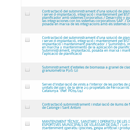
Contractació del subministrament d’una solució de plan
i servei d‘implantació, integració i manteniment pel BST.
planificador amb sistemes corporatius / Desarrollo y p
las integraciones con los sistemas corporativos SAP. / 
posada en marxa de les integracions amb els sistemes 
Contractació del subministrament d’una solució de plan
i servei d‘implantació, integració i manteniment pel BST.
implantació i manteniment planificador / Suministro, i
en marcha y mantenimiento de la aplicación de planific
Subministrament, implantació, posada en marxa i man
l’aplicació de planificació
Subministrament d'estelles de biomassa a granel de clas
granulometria P31S (2)
Servei d'instal·lació de vinils a l'interior de les portes de
unitats del parc de la sèrie 213 propietats de Ferrocarrils
Catalunya. (Ref. PO76/26)
Contractació subministrament i instal·lació de llums de
de Calonge i Sant Antoni
MANTENIMENT TÈCNIC, SANITARI I OPERATIU DE LES 
ESPORTIVES MUNICIPALS DE VILASSAR DE DALT / Lot 1 
manteniment operatiu (piscines, gespa artificial i produc