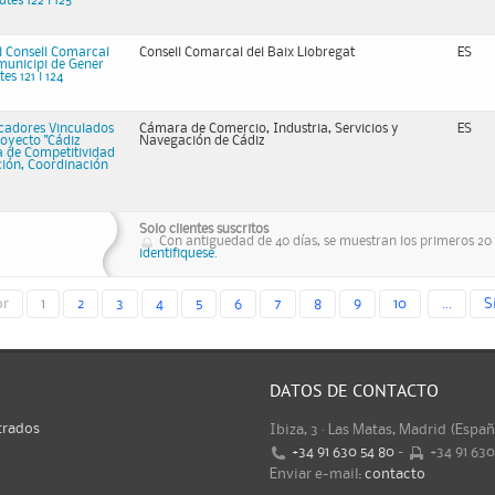
tes 122 i 125
el Consell Comarcal
Consell Comarcal del Baix Llobregat
ES
 municipi de Gener
es 121 i 124
icadores Vinculados
Cámara de Comercio, Industria, Servicios y
ES
royecto "Cádiz
Navegación de Cádiz
a de Competitividad
ción, Coordinación
Solo clientes suscritos
Con antiguedad de 40 días, se muestran los primeros 20 r
identifiquese.
or
1
2
3
4
5
6
7
8
9
10
...
S
DATOS DE CONTACTO
trados
Ibiza, 3 · Las Matas, Madrid (Espa
+34 91 630 54 80
-
+34 91 63
Enviar e-mail:
contacto