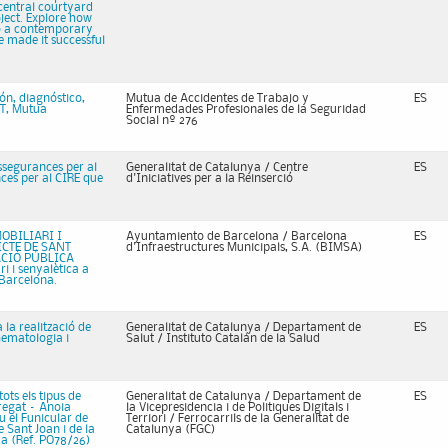
central courtyard
oject. Explore how
to a contemporary
ve made it successful
ón, diagnóstico,
Mutua de Accidentes de Trabajo y
ES
AT, Mutua
Enfermedades Profesionales de la Seguridad
Social nº 276
ssegurances per al
Generalitat de Catalunya / Centre
ES
nces per al CIRE que
d'Iniciatives per a la Reinserció
OBILIARI I
Ayuntamiento de Barcelona / Barcelona
ES
ICTE DE SANT
d'Infraestructures Municipals, S.A. (BIMSA)
CIÓ PÚBLICA
i i senyalètica a
 Barcelona.
la realització de
Generalitat de Catalunya / Departament de
ES
hematologia i
Salut / Instituto Catalán de la Salud
ts els tipus de
Generalitat de Catalunya / Departament de
ES
bregat – Anoia
la Vicepresidencia i de Politiques Digitals i
u el Funicular de
Terriori / Ferrocarrils de la Generalitat de
e Sant Joan i de la
Catalunya (FGC)
ya (Ref. PO78/26)