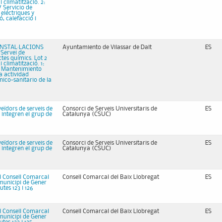
 climatització. 2:
 Servicio de
eléctriques y
, calefacció i
INSTAL·LACIONS
Ayuntamiento de Vilassar de Dalt
ES
Servei de
tes químics. Lot 2
 climatització. 1:
 Mantenimiento
a actividad
nico-sanitario de la
eïdors de serveis de
Consorci de Serveis Universitaris de
ES
e integren el grup de
Catalunya (CSUC)
eïdors de serveis de
Consorci de Serveis Universitaris de
ES
e integren el grup de
Catalunya (CSUC)
el Consell Comarcal
Consell Comarcal del Baix Llobregat
ES
 municipi de Gener
utes 123 i 126
el Consell Comarcal
Consell Comarcal del Baix Llobregat
ES
 municipi de Gener