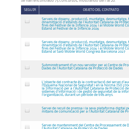
Se han encontrado 75 concursos, mostrando del 1 al 20.
SEGUIR
OBJETO DEL CONTRATO
Serveis de disseny, producció, muntatge, desmuntatge, t
dinamització d'estands de l'Autoritat Catalana de Protec
fires del Festival de la Infància 2026 i al Mobile World C
Estand al Festival de la Infància 2026
Serveis de disseny, producció, muntatge, desmuntatge, t
dinamització d'estands de l'Autoritat Catalana de Protec
fires del Festival de la Infància 2026 i al Mobile World C
Estand al Saló Mobile World Congress Barcelona 2027
Subministrament d'un nou servidor per al Centre de Pr
Dades de l'Autoritat Catalana de Protecció de Dades
L'objecte del contracte és la contractació del servei d'au
l'Esquema Nacional de Seguretat i en la Norma ISO 270
la Informació per a l'Autoritat Catalana de Protecció de
sistemes d'informació i de gestió de seguretat de la inf
l'organització, durant un període de tres anys.
Servei de recull de premsa i la seva plataforma digital p
mitjans de comunicació per a l'Autoritat Catalana de P
Servei de manteniment del Centre de Processament de 
l'Autoritat Catalana de Protecció de Dades