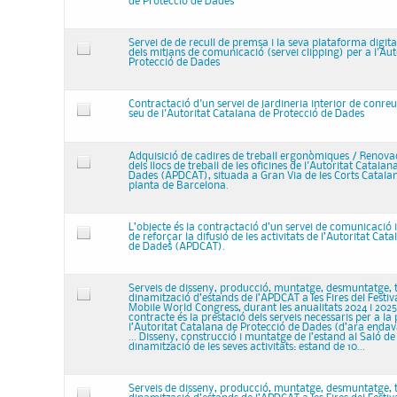
de Protecció de Dades
Servei de de recull de premsa i la seva plataforma digit
dels mitjans de comunicació (servei clipping) per a l'Au
Protecció de Dades
Contractació d'un servei de jardineria interior de conreu
seu de l'Autoritat Catalana de Protecció de Dades
Adquisició de cadires de treball ergonòmiques / Renovac
dels llocs de treball de les oficines de l'Autoritat Catala
Dades (APDCAT), situada a Gran Via de les Corts Catalan
planta de Barcelona.
L’objecte és la contractació d’un servei de comunicació i 
de reforçar la difusió de les activitats de l’Autoritat Cat
de Dades (APDCAT).
Serveis de disseny, producció, muntatge, desmuntatge, t
dinamització d’estands de l’APDCAT a les Fires del Festiva
Mobile World Congress, durant les anualitats 2024 i 2025 
contracte és la prestació dels serveis necessaris per a la
l’Autoritat Catalana de Protecció de Dades (d’ara enda
... Disseny, construcció i muntatge de l’estand al Saló de
dinamització de les seves activitats: estand de 10...
Serveis de disseny, producció, muntatge, desmuntatge, t