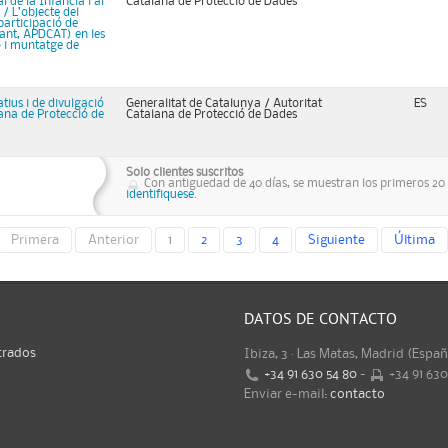
l de la Infància i al
Catalana de Protecció de Dades
/ L’objecte del
 participació de
vant, APDCAT) en les
ió i muntatge de
tius i de divulgació
Generalitat de Catalunya / Autoritat
ES
lana de Protecció de
Catalana de Protecció de Dades
Solo clientes suscritos
Con antiguedad de 40 días, se muestran los primeros 20 r
identifiquese.
Primera
Anterior
1
2
3
4
Siguiente
Última
DATOS DE CONTACTO
trados
Ibiza, 3 · Las Matas, Madrid (Espa
+34 91 630 54 80
-
+34 91 63
Enviar e-mail:
contacto