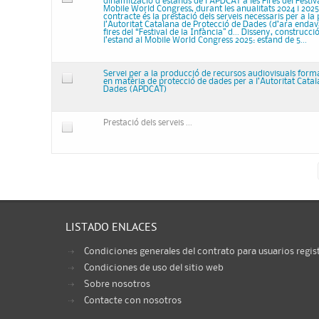
dinamització d’estands de l’APDCAT a les Fires del Festiva
Mobile World Congress, durant les anualitats 2024 i 2025 
contracte és la prestació dels serveis necessaris per a la
l’Autoritat Catalana de Protecció de Dades (d’ara enda
fires del “Festival de la Infància” d... Disseny, construcc
l’estand al Mobile World Congress 2025: estand de 5...
Servei per a la producció de recursos audiovisuals forma
en matèria de protecció de dades per a l’Autoritat Cata
Dades (APDCAT)
Prestació dels serveis ...
LISTADO ENLACES
Condiciones generales del contrato para usuarios regis
Condiciones de uso del sitio web
Sobre nosotros
Contacte con nosotros