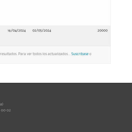
16/04/2024
02/05/2024
20000
esultados. Para ver todos los actualizados...
Suscribase
o
ña)
0 00 02