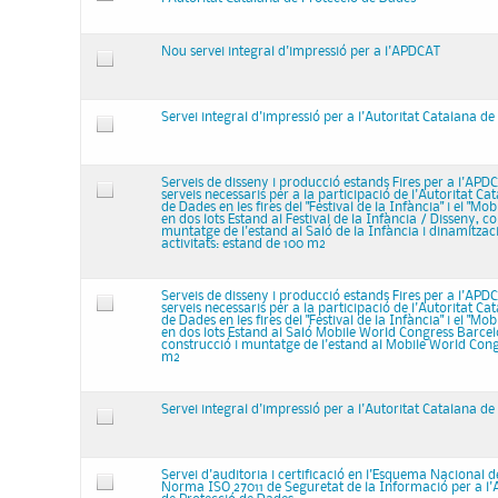
Nou servei integral d'impressió per a l'APDCAT
Servei integral d'impressió per a l'Autoritat Catalana d
Serveis de disseny i producció estands Fires per a l'APDC
serveis necessaris per a la participació de l'Autoritat Ca
de Dades en les fires del "Festival de la Infància" i el "Mo
en dos lots Estand al Festival de la Infància / Disseny, co
muntatge de l'estand al Saló de la Infància i dinamitzaci
activitats: estand de 100 m2
Serveis de disseny i producció estands Fires per a l'APDC
serveis necessaris per a la participació de l'Autoritat Ca
de Dades en les fires del "Festival de la Infància" i el "Mo
en dos lots Estand al Saló Mobile World Congress Barcel
construcció i muntatge de l'estand al Mobile World Cong
m2
Servei integral d'impressió per a l'Autoritat Catalana d
Servei d'auditoria i certificació en l'Esquema Nacional d
Norma ISO 27011 de Seguretat de la Informació per a l'