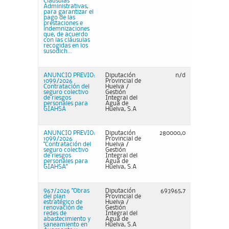
Cláusulas
Administrativas,
para garantizar el
pago de las
prestaciones e
indemnizaciones
que, de acuerdo
con las cláusulas
recogidas en los
susodich...
ANUNCIO PREVIO:
Diputación
n/d
1099/2026
Provincial de
Contratación del
Huelva /
seguro colectivo
Gestión
de riesgos
Integral del
personales para
Agua de
GIAHSA
Huelva, S.A
ANUNCIO PREVIO:
Diputación
280000,0
1099/2026
Provincial de
"Contratación del
Huelva /
seguro colectivo
Gestión
de riesgos
Integral del
personales para
Agua de
GIAHSA"
Huelva, S.A
967/2026 "Obras
Diputación
693965,7
del plan
Provincial de
estratégico de
Huelva /
renovación de
Gestión
redes de
Integral del
abastecimiento y
Agua de
saneamiento en
Huelva, S.A