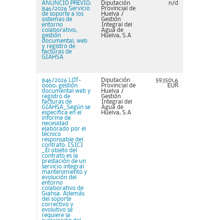
ANUNCIO PREVIO:
Diputación
n/d
846/2026 Servicio
Provincial de
de soporte a los
Huelva /
sistemas de
Gestión
entorno
Integral del
colaborativo,
Agua de
gestión
Huelva, S.A
documental, web
y registro de
facturas de
GIAHSA
846/2026 LOT-
Diputación
593501,6
0000: gestión
Provincial de
EUR
documental web y
Huelva /
registro de
Gestión
facturas de
Integral del
GIAHSA_Según se
Agua de
especifica en el
Huelva, S.A
informe de
necesidad
elaborado por el
técnico
responsable del
contrato: [SIC]
_El objeto del
contrato es la
prestación de un
servicio integral
mantenimiento y
evolución del
entorno
colaborativo de
Giahsa. Además
del soporte
correctivo y
evolutivo se
requiere la