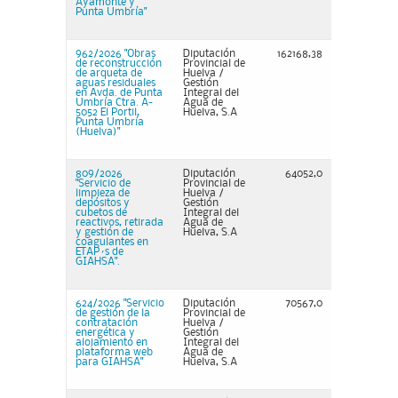
Ayamonte y
Punta Umbría"
962/2026 "Obras
Diputación
162168,38
de reconstrucción
Provincial de
de arqueta de
Huelva /
aguas residuales
Gestión
en Avda. de Punta
Integral del
Umbría Ctra. A-
Agua de
5052 El Portil,
Huelva, S.A
Punta Umbría
(Huelva)"
809/2026
Diputación
64052,0
"Servicio de
Provincial de
limpieza de
Huelva /
depósitos y
Gestión
cubetos de
Integral del
reactivos, retirada
Agua de
y gestión de
Huelva, S.A
coagulantes en
ETAP´s de
GIAHSA".
624/2026 "Servicio
Diputación
70567,0
de gestión de la
Provincial de
contratación
Huelva /
energética y
Gestión
alojamiento en
Integral del
plataforma web
Agua de
para GIAHSA"
Huelva, S.A