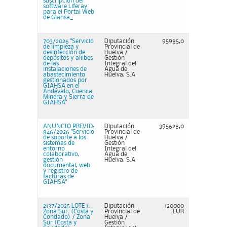
suscripción del
software Liferay
para el Portal Web
de Giahsa_
703/2026 "Servicio
Diputación
95985,0
de limpieza y
Provincial de
desinfección de
Huelva /
depósitos y aljibes
Gestión
de las
Integral del
instalaciones de
Agua de
abastecimiento
Huelva, S.A
gestionados por
GIAHSA en el
Andévalo, Cuenca
Minera y Sierra de
GIAHSA"
ANUNCIO PREVIO:
Diputación
395628,0
846/2026 "Servicio
Provincial de
de soporte a los
Huelva /
sistemas de
Gestión
entorno
Integral del
colaborativo,
Agua de
gestión
Huelva, S.A
documental, web
y registro de
facturas de
GIAHSA"
2137/2025 LOTE 1:
Diputación
120000
Zona Sur. (Costa y
Provincial de
EUR
Condado) / Zona
Huelva /
Sur (Costa y
Gestión