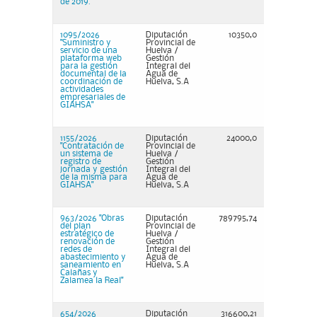
de 2019.
1095/2026
Diputación
10350,0
"Suministro y
Provincial de
servicio de una
Huelva /
plataforma web
Gestión
para la gestión
Integral del
documental de la
Agua de
coordinación de
Huelva, S.A
actividades
empresariales de
GIAHSA"
1155/2026
Diputación
24000,0
"Contratación de
Provincial de
un sistema de
Huelva /
registro de
Gestión
jornada y gestión
Integral del
de la misma para
Agua de
GIAHSA"
Huelva, S.A
963/2026 "Obras
Diputación
789795,74
del plan
Provincial de
estratégico de
Huelva /
renovación de
Gestión
redes de
Integral del
abastecimiento y
Agua de
saneamiento en
Huelva, S.A
Calañas y
Zalamea la Real"
654/2026
Diputación
316600,21