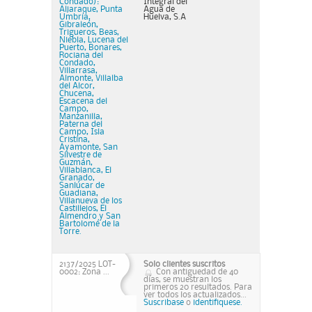
Condado):
Integral del
Aljaraque, Punta
Agua de
Umbría,
Huelva, S.A
Gibraleón,
Trigueros, Beas,
Niebla, Lucena del
Puerto, Bonares,
Rociana del
Condado,
Villarrasa,
Almonte, Villalba
del Alcor,
Chucena,
Escacena del
Campo,
Manzanilla,
Paterna del
Campo, Isla
Cristina,
Ayamonte, San
Silvestre de
Guzmán,
Villablanca, El
Granado,
Sanlúcar de
Guadiana,
Villanueva de los
Castillejos, El
Almendro y San
Bartolomé de la
Torre.
2137/2025 LOT-
Solo clientes suscritos
0002: Zona ...
Con antiguedad de 40
días, se muestran los
primeros 20 resultados. Para
ver todos los actualizados...
Suscribase
o
identifiquese.