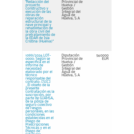
"Redacción del
Provincial de
proyecto
Huelva /
constructivo y
Gestión
ejecución de las
Integral del
obras de
Agua de
reparación
Huelva, S.A
estructural de la
nave principal y
rehabilitación de
la obra civil del
pretratamiento de
la EDAR de Isla
Cristina (Huelva)"
1099/2026 LOT-
Diputación
560000
0000: Según se
Provincial de
EUR
especifica en el
Huelva /
informe de
Gestión
necesidad
Integral del
elaborado por el
Agua de
técnico
Huelva, S.A
responsable del
contrato: [SIC]
_El objeto de la
presente
contratación es la
suscripción, por
parte de GIAHSA,
de la póliza de
seguro colectivo
de riesgos
personales, en las
condiciones
establecidas en el
Pliego de
Prescripciones
Técnicas y en el
Pliego de