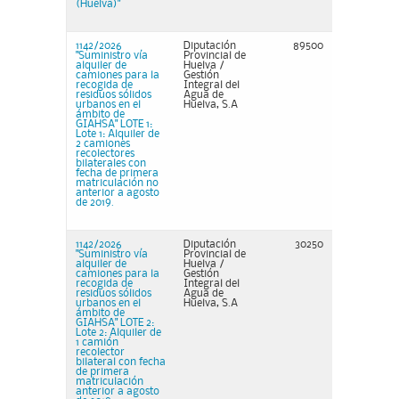
(Huelva)"
1142/2026
Diputación
89500
"Suministro vía
Provincial de
alquiler de
Huelva /
camiones para la
Gestión
recogida de
Integral del
residuos sólidos
Agua de
urbanos en el
Huelva, S.A
ámbito de
GIAHSA" LOTE 1:
Lote 1: Alquiler de
2 camiones
recolectores
bilaterales con
fecha de primera
matriculación no
anterior a agosto
de 2019.
1142/2026
Diputación
30250
"Suministro vía
Provincial de
alquiler de
Huelva /
camiones para la
Gestión
recogida de
Integral del
residuos sólidos
Agua de
urbanos en el
Huelva, S.A
ámbito de
GIAHSA" LOTE 2:
Lote 2: Alquiler de
1 camión
recolector
bilateral con fecha
de primera
matriculación
anterior a agosto