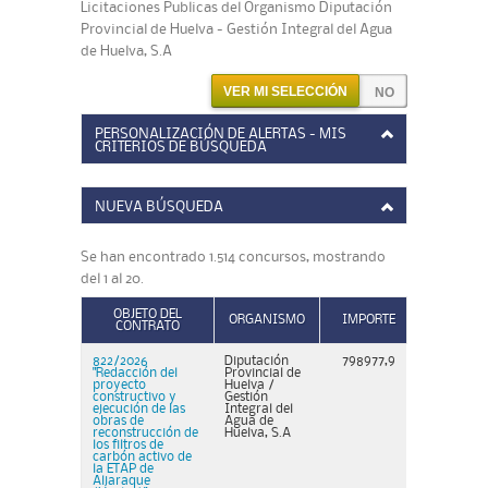
Licitaciones Publicas del Organismo Diputación
Provincial de Huelva - Gestión Integral del Agua
de Huelva, S.A
VER MI SELECCIÓN
PERSONALIZACIÓN DE ALERTAS - MIS
CRITERIOS DE BÚSQUEDA
NUEVA BÚSQUEDA
Se han encontrado 1.514 concursos, mostrando
del 1 al 20.
OBJETO DEL
ORGANISMO
IMPORTE
CONTRATO
822/2026
Diputación
798977,9
"Redacción del
Provincial de
proyecto
Huelva /
constructivo y
Gestión
ejecución de las
Integral del
obras de
Agua de
reconstrucción de
Huelva, S.A
los filtros de
carbón activo de
la ETAP de
Aljaraque