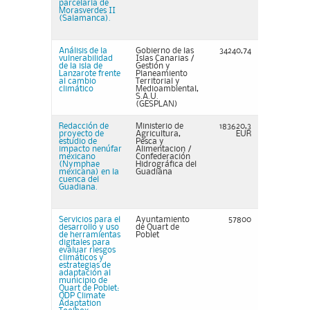
parcelaria de
Morasverdes II
(Salamanca).
Análisis de la
Gobierno de las
34240,74
vulnerabilidad
Islas Canarias /
de la isla de
Gestión y
Lanzarote frente
Planeamiento
al cambio
Territorial y
climático
Medioambiental,
S.A.U.
(GESPLAN)
Redacción de
Ministerio de
183620,3
proyecto de
Agricultura,
EUR
estudio de
Pesca y
impacto nenúfar
Alimentacion /
mexicano
Confederación
(Nymphae
Hidrográfica del
mexicana) en la
Guadiana
cuenca del
Guadiana.
Servicios para el
Ayuntamiento
57800
desarrollo y uso
de Quart de
de herramientas
Poblet
digitales para
evaluar riesgos
climáticos y
estrategias de
adaptación al
municipio de
Quart de Poblet:
QDP Climate
Adaptation