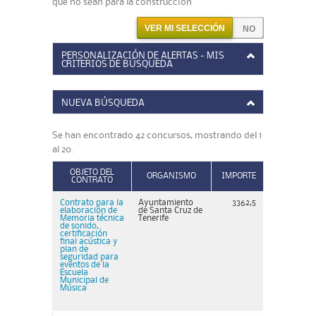
que no sean para la construcción
VER MI SELECCIÓN
PERSONALIZACIÓN DE ALERTAS - MIS
CRITERIOS DE BÚSQUEDA
NUEVA BÚSQUEDA
Se han encontrado 42 concursos, mostrando del 1
al 20.
OBJETO DEL
ORGANISMO
IMPORTE
CONTRATO
Contrato para la
Ayuntamiento
3362,5
elaboración de
de Santa Cruz de
Memoria técnica
Tenerife
de sonido,
certificación
final acústica y
plan de
seguridad para
eventos de la
Escuela
Municipal de
Música