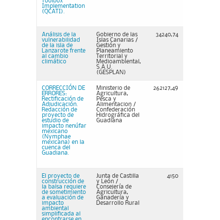
Toolbox
Implementation
(QCATI).
Análisis de la
Gobierno de las
34240,74
vulnerabilidad
Islas Canarias /
de la isla de
Gestión y
Lanzarote frente
Planeamiento
al cambio
Territorial y
climático
Medioambiental,
S.A.U.
(GESPLAN)
CORRECCIÓN DE
Ministerio de
262127,49
ERRORES:
Agricultura,
Rectificación de
Pesca y
Adjudicación.
Alimentacion /
Redacción de
Confederación
proyecto de
Hidrográfica del
estudio de
Guadiana
impacto nenúfar
mexicano
(Nymphae
mexicana) en la
cuenca del
Guadiana.
El proyecto de
Junta de Castilla
4150
construcción de
y León /
la balsa requiere
Consejería de
de sometimiento
Agricultura,
a evaluación de
Ganadería y
impacto
Desarrollo Rural
ambiental
simplificada al
encontrarse en