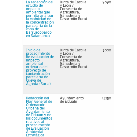
La redacción del
Junta de Castilla
9090
estudio de
y León /
impacto
Consejería de
ambiental que
Agricultura,
permita analizar
Ganadería y
la viabilidad de
Desarrollo Rural
la concentración
parcelaria de la
zona de
Barruecopardo
en Salamanca.
Inicio del
Junta de Castilla
8000
procedimiento
y León /
de evaluación de
Consejería de
impacto
Agricultura,
ambiental
Ganadería y
ordinario del
Desarrollo Rural
proyecto de
concentración
parcelaria de
Cueva de
Ágreda (Soria)
Redacción del
Ayuntamiento
14250
Plan General de
de Elduain
Ordenación
Urbana del
Ayuntamiento
de Elduain y de
los documentos
relativos al
procedimiento
de Evaluación
Ambiental
Estratégica