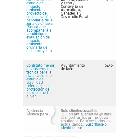
estudio de
y León /
impacto
Consejería de
ambiental del
Agricultura,
proyecto de
Ganadería y
concentración
Desarrollo Rural
parcelaria de la
zona de Cihuela
(Soria) que
acompañará a
la solicitud de
evaluación de
impacto
ambiental
ordinaria de
dicho proyecto.
Contrtato menor
Ayuntamiento
10450
de asistencia
de Jaén
técnica para la
elabaracion de
estudio de
viabilidad
referente a la
protección de
los suelos del
olivar
Asistencia
Solo clientes suscritos
Técnica para ...
Con antiguedad de 40 días,
se muestran los primeros 20
resultados. Para ver todos los
actualizados...
Suscribase
o
identifiquese.