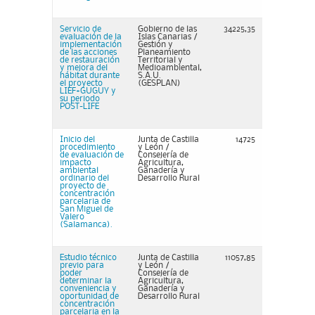
Servicio de
Gobierno de las
34225,35
evaluación de la
Islas Canarias /
implementación
Gestión y
de las acciones
Planeamiento
de restauración
Territorial y
y mejora del
Medioambiental,
hábitat durante
S.A.U.
el proyecto
(GESPLAN)
LIEF+GUGUY y
su periodo
POST-LIFE
Inicio del
Junta de Castilla
14725
procedimiento
y León /
de evaluación de
Consejería de
impacto
Agricultura,
ambiental
Ganadería y
ordinario del
Desarrollo Rural
proyecto de
concentración
parcelaria de
San Miguel de
Valero
(Salamanca).
Estudio técnico
Junta de Castilla
11057,85
previo para
y León /
poder
Consejería de
determinar la
Agricultura,
conveniencia y
Ganadería y
oportunidad de
Desarrollo Rural
concentración
parcelaria en la