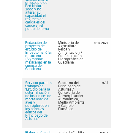
un espacio de
Red Natura
2000 y no
alterar su
capacidad el
régimen de
caudales del
cauce en el
punto de toma.
Redacción de
Ministerio de
183620,3
proyecto de
Agricultura,
estudio de
Pesca y
impacto nenúfar
Alimentacion /
mexicano
Confederación
(Nymphae
Hidrográfica del
mexicana) en la
Guadiana
cuenca del
Guadiana.
Servicio para los
Gobierno del
n/d
trabajos de
Principado de
"Estudio para la
Asturias /
determinación
Consejería de
de los índices de
Administración
mortalidad de
Autonómica,
aves y
Medio Ambiente
quirópteros en
y Cambio
los parques
Climático
eólicos del
Principado de
Asturias"
Elaboración del
Junta de Castilla
8250