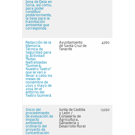
zona de Deza en
Soria, así como,
para poder
constituir
posteriormente,
la base para la
tramitación
ambiental que
corresponda.
Redacción de la
Ayuntamiento
4390
Memoria
de Santa Cruz de
Técnica de
Tenerife
Seguridad para
la actividad
"Rutas
teatralizadas
"Guimerá,
Nuestro Teatro"
que se van a
llevar a cabo los
meses de
noviembre de
2025 y mayo de
2026 en el
entorno del
Teatro Guimerá.
Inicio del
Junta de Castilla
13250
procedimiento
y León /
de evaluación de
Consejería de
impacto
Agricultura,
ambiental
Ganadería y
ordinario del
Desarrollo Rural
proyecto de
concentración