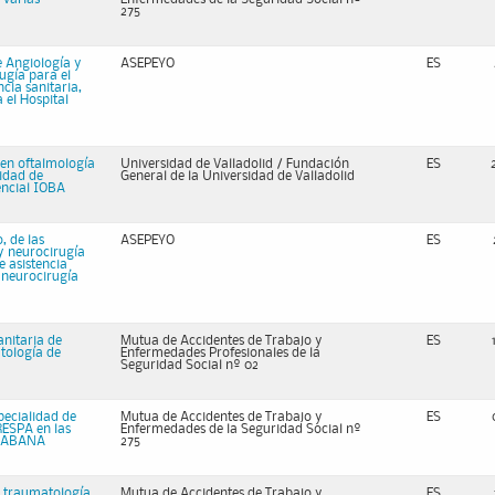
275
de Angiología y
ASEPEYO
ES
ugía para el
cia sanitaria,
 el Hospital
 en oftalmología
Universidad de Valladolid / Fundación
ES
lidad de
General de la Universidad de Valladolid
tencial IOBA
, de las
ASEPEYO
ES
 y neurocirugía
e asistencia
e neurocirugía
anitaria de
Mutua de Accidentes de Trabajo y
ES
tología de
Enfermedades Profesionales de la
Seguridad Social nº 02
specialidad de
Mutua de Accidentes de Trabajo y
ES
ESPA en las
Enfermedades de la Seguridad Social nº
 HABANA
275
 y traumatología
Mutua de Accidentes de Trabajo y
ES