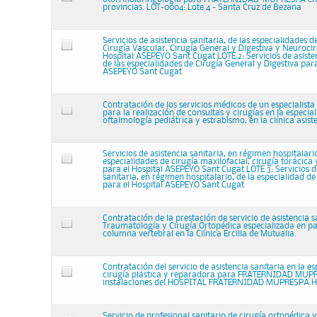
provincias. LOT-0004: Lote 4 - Santa Cruz de Bezana
Servicios de asistencia sanitaria, de las especialidades 
Cirugía Vascular, Cirugía General y Digestiva y Neurocir
Hospital ASEPEYO Sant Cugat LOTE 2: Servicios de asisten
de las especialidades de Cirugía General y Digestiva para
ASEPEYO Sant Cugat
Contratación de los servicios médicos de un especialista
para la realización de consultas y cirugías en la especia
oftalmología pediátrica y estrabismo, en la clínica asis
Servicios de asistencia sanitaria, en régimen hospitalario
especialidades de cirugía maxilofacial, cirugía torácica
para el Hospital ASEPEYO Sant Cugat LOTE 3: Servicios d
sanitaria, en régimen hospitalario, de la especialidad d
para el Hospital ASEPEYO Sant Cugat
Contratación de la prestación de servicio de asistencia s
Traumatología y Cirugía Ortopédica especializada en pa
columna vertebral en la Clínica Ercilla de Mutualia.
Contratación del servicio de asistencia sanitaria en la e
cirugía plástica y reparadora para FRATERNIDAD MUPR
instalaciones del HOSPITAL FRATERNIDAD MUPRESPA
Servicio de profesional sanitario de cirugía ortopédica