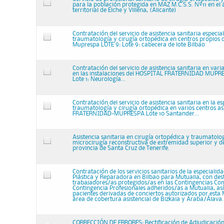
para la población protegida en MAZ M.C.S.S. Nº11 en el
territorial de Elche y Villena, (Alicante)
Contratación del servicio de asistencia sanitaria especia
traumatología y cirugía ortopédica en centros propios 
Muprespa LOTE 9: Lote 9: cabecera de lote Bilbao
Contratación del servicio de asistencia sanitaria en vari
en las instalaciones del HOSPITAL FRATERNIDAD MU
Lote 1: Neurología...
Contratación del servicio de asistencia sanitaria en la e
traumatología y cirugía ortopédica en varios centros asi
FRATERNIDAD-MUPRESPA Lote 10 Santander...
Asistencia sanitaria en cirugía ortopédica y traumatolog
microcirugía reconstructiva de extremidad superior y d
provincia de Santa Cruz de Tenerife.
Contratación de los servicios sanitarios de la especialid
Plástica y Reparadora en Bilbao para Mutualia, con desti
trabajadores/as protegidos/as en las Contingencias Co
Contingencia Profesionales adheridos/as a Mutualia, así
pacientes derivadas de conciertos autorizados por esta 
área de cobertura asistencial de Bizkaia y Araba/Álava.
CORRECCIÓN DE ERRORES: Rectificación de Adjudicación