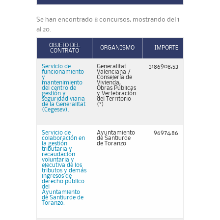
Se han encontrado 8 concursos, mostrando del 1
al 20.
OBJETO DEL
ORGANISMO
IMPORTE
CONTRATO
Servicio de
Generalitat
3186908,53
funcionamiento
Valenciana /
y
Consejería de
mantenimiento
Vivienda,
del centro de
Obras Públicas
gestión y
y Vertebración
seguridad viaria
del Territorio
de la Generalitat
(*)
(Cegesev).
Servicio de
Ayuntamiento
96974,86
colaboración en
de Santiurde
la gestión
de Toranzo
tributaria y
recaudación
voluntaria y
ejecutiva de los
tributos y demás
ingresos de
derecho público
del
Ayuntamiento
de Santiurde de
Toranzo.