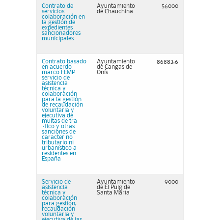
Contrato de
Ayuntamiento
56000
servicios
de Chauchina
colaboración en
la gestión de
expedientes
sancionadores
municipales
Contrato basado
Ayuntamiento
86883,6
en acuerdo
de Cangas de
marco FEMP
Onís
servicio de
asistencia
técnica y
colaboración
para la gestión
de recaudación
voluntaria y
ejecutiva de
multas de tra
´fico y otras
sanciones de
caracter no
tributario ni
urbanístico a
residentes en
España
Servicio de
Ayuntamiento
9000
asistencia
de El Puig de
técnica y
Santa María
colaboración
para gestión,
recaudación
voluntaria y
ejecutiva de las