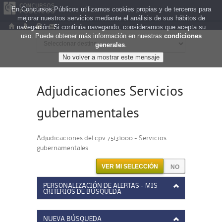
En Concursos Públicos utilizamos cookies propias y de terceros para
mejorar nuestros servicios mediante el análisis de sus hábitos de
navegación. Si continúa navegando, consideramos que acepta su
uso. Puede obtener más información en nuestras
condiciones
generales
.
Adjudicaciones Servicios
gubernamentales
Adjudicaciones del cpv 75131000 - Servicios
gubernamentales
VER MI SELECCIÓN
PERSONALIZACIÓN DE ALERTAS - MIS
CRITERIOS DE BÚSQUEDA
NUEVA BÚSQUEDA