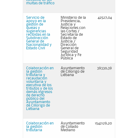
multas de tráfico
Servicio de
Ministerio de la
42527,04
apoyo en la
Presidencia,
gestión de
Justicia y
quejas y
Relaciones con
sugerencias
las Cortes /
recibidas en la
Secretaría de
Subdirección
Estado de
General de
Justicia /
Nacionalidad y
Dirección
Estado Civil
General de
Seguridad
Jurídica y Fe
Pública
Colaboración en
Ayuntamiento
39330,39
la gestión
de Cillorigo de
tributaria y
Liébana
recaudación
voluntaria y
ejecutiva de los
tributos y de los
demás ingresos
de derecho
público del
Ayuntamiento
de Cillorigo de
Liébana
Colaboración en
Ayuntamiento
1542129,20
la gestión
de Collado
tributaria
Mediano