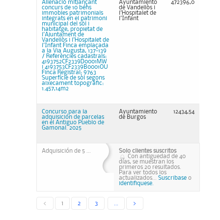
Alienació mitjançant
Ayuntamiento
472396,0
concurs de 10 béns
de Vandellòs i
immobles patrimonials
l'Hospitalet de
integrats en el patrimoni
l'Infant
municipal del sòl i
habitatge, propietat de
l'Ajuntament de
Vandellòs i l'Hospitalet de
l'Infant Finca emplaçada
a la Via Augusta, 137-139
/ Referències cadastrals:
4193752CF2339D0001MW
i 4193753CF2339B0001OU
Finca Registral: 9763
Superfície de sòl segons
aixecament topogràfic:
1.457,14m2
Concurso para la
Ayuntamiento
12434,54
adquisición de parcelas
de Burgos
en el Antiguo Pueblo de
Gamonal. 2025
Adquisición de 5 ...
Solo clientes suscritos
Con antiguedad de 40
días, se muestran los
primeros 20 resultados.
Para ver todos los
actualizados...
Suscribase
o
identifiquese.
<
1
2
3
...
>