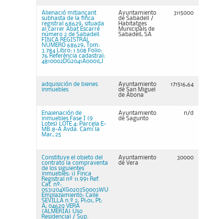
Alienació mitjançant
Ayuntamiento
3115000
subhasta de la finca
de Sabadell /
registral 68629, situada
Habitatges
al carrer Abat Escarré
Municipals de
número 2 de Sabadell.
Sabadell, SA
FINCA REGISTRAL
NÚMERO 68629, Tom:
3.784 Libro: 1.508 Folio:
76 Referència cadastral:
4810002DG2041A0001LJ
adquisición de bienes
Ayuntamiento
171516,64
inmuebles
de San Miguel
de Abona
Enajenación de
Ayuntamiento
n/d
inmuebles Fase I (9
de Sagunto
Lotes) LOTE 4: Parcela E-
MB.8-A Avda. Camí la
Mar, 25
Constituye el objeto del
Ayuntamiento
30000
contrato la compraventa
de Vera
de los siguientes
inmuebles: 1) Finca
Registral nº 11.991 Ref.
Cat. nº:
0531204XG0203S0003WU
Emplazamiento: Calle
SEVILLA n.º 2, Pl:01, Pt:
A, 04620 VERA
(ALMERÍA) Uso
Residencial / Sup.