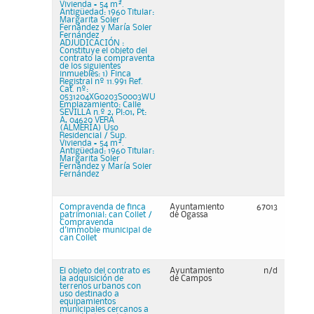
Vivienda = 54 m².
Antigüedad: 1960 Titular:
Margarita Soler
Fernández y María Soler
Fernández
ADJUDICACIÓN :
Constituye el objeto del
contrato la compraventa
de los siguientes
inmuebles: 1) Finca
Registral nº 11.991 Ref.
Cat. nº:
0531204XG0203S0003WU
Emplazamiento: Calle
SEVILLA n.º 2, Pl:01, Pt:
A, 04620 VERA
(ALMERÍA) Uso
Residencial / Sup.
Vivienda = 54 m².
Antigüedad: 1960 Titular:
Margarita Soler
Fernández y María Soler
Fernández
Compravenda de finca
Ayuntamiento
67013
patrimonial: can Collet /
de Ogassa
Compravenda
d'immoble municipal de
can Collet
El objeto del contrato es
Ayuntamiento
n/d
la adquisición de
de Campos
terrenos urbanos con
uso destinado a
equipamientos
municipales cercanos a