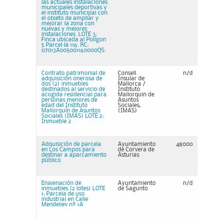
las actuales instalaciones
municipales deportivas y
el instituto municipal con
el objeto de ampliar y
mejorar la zona con
nuevas y mejores
instalaciones. LOTE 3:
Finca ubicada al Polígon
5 Parcel·la 116. RC:
07013A005001160000QS.
Contrato patrimonial de
Consell
n/d
adquisición onerosa de
Insular de
dos (2) inmuebles
Mallorca /
destinados al servicio de
Instituto
acogida residencial para
Mallorquin de
personas menores de
Asuntos
edad del Instituto
Sociales,
Mallorquín de Asuntos
(IMAS)
Sociales (IMAS) LOTE 2:
Inmueble 2
Adquisición de parcela
Ayuntamiento
48000
en Los Campos para
de Corvera de
destinar a aparcamiento
Asturias
público
Enajenación de
Ayuntamiento
n/d
inmuebles (2 lotes) LOTE
de Sagunto
1: Parcela de uso
industrial en Calle
Mendeliev nº 1A