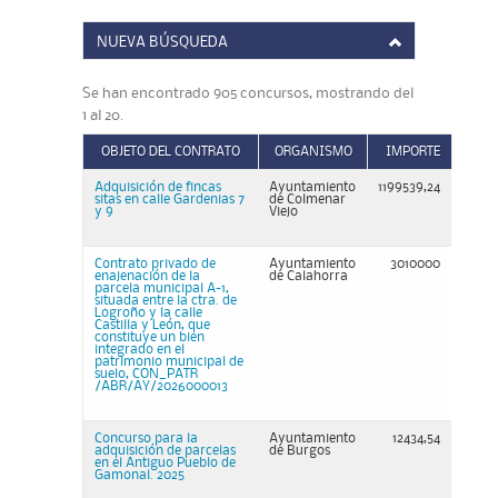
NUEVA BÚSQUEDA
Se han encontrado 905 concursos, mostrando del
1 al 20.
OBJETO DEL CONTRATO
ORGANISMO
IMPORTE
Adquisición de fincas
Ayuntamiento
1199539,24
sitas en calle Gardenias 7
de Colmenar
y 9
Viejo
Contrato privado de
Ayuntamiento
3010000
enajenación de la
de Calahorra
parcela municipal A-1,
situada entre la ctra. de
Logroño y la calle
Castilla y León, que
constituye un bien
integrado en el
patrimonio municipal de
suelo, CON_PATR
/ABR/AY/2026000013
Concurso para la
Ayuntamiento
12434,54
adquisición de parcelas
de Burgos
en el Antiguo Pueblo de
Gamonal. 2025