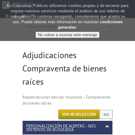
En Concursos Públicos utilizamos cookies propias y de terceros para
mejorar nuestros servicios mediante el análisis de sus hábitos de
navegación. Si continúa navegando, consideramos que acepta su
uso. Puede obtener más información en nuestras
condiciones
generales
.
Adjudicaciones
Compraventa de bienes
raíces
Adjudicaciones del cpv 70120000 - Compraventa
de bienes raíces
VER MI SELECCIÓN
PERSONALIZACIÓN DE ALERTAS - MIS
CRITERIOS DE BÚSQUEDA