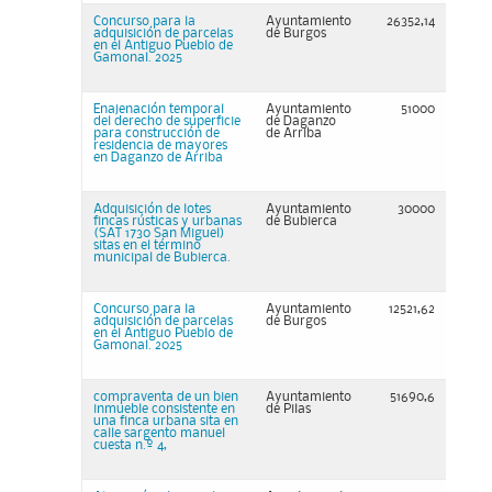
Concurso para la
Ayuntamiento
26352,14
adquisición de parcelas
de Burgos
en el Antiguo Pueblo de
Gamonal. 2025
Enajenación temporal
Ayuntamiento
51000
del derecho de superficie
de Daganzo
para construcción de
de Arriba
residencia de mayores
en Daganzo de Arriba
Adquisición de lotes
Ayuntamiento
30000
fincas rústicas y urbanas
de Bubierca
(SAT 1730 San Miguel)
sitas en el término
municipal de Bubierca.
Concurso para la
Ayuntamiento
12521,62
adquisición de parcelas
de Burgos
en el Antiguo Pueblo de
Gamonal. 2025
compraventa de un bien
Ayuntamiento
51690,6
inmueble consistente en
de Pilas
una finca urbana sita en
calle sargento manuel
cuesta n.º 4,