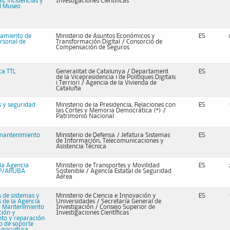
s, incidencias y
Investigaciones Científicas
el Museo
pamiento de
Ministerio de Asuntos Económicos y
ES
rsonal de
Transformación Digital / Consorcio de
Compensación de Seguros
ca TTL
Generalitat de Catalunya / Departament
ES
de la Vicepresidencia i de Politiques Digitals
i Terriori / Agencia de la Vivienda de
Cataluña
s y seguridad
Ministerio de la Presidencia, Relaciones con
ES
las Cortes y Memoria Democrática (*) /
Patrimonio Nacional
 mantenimiento
Ministerio de Defensa / Jefatura Sistemas
ES
de Información, Telecomunicaciones y
Asistencia Técnica
la Agencia
Ministerio de Transportes y Movilidad
ES
 HP/ARUBA
Sostenible / Agencia Estatal de Seguridad
Aérea
 de sistemas y
Ministerio de Ciencia e Innovación y
ES
s de la Agencia
Universidades / Secretaría General de
 / Mantenimiento
Investigación​​​​​​​ / Consejo Superior de
ción y
Investigaciones Científicas
to y reparación
co de soporte
Agricultura