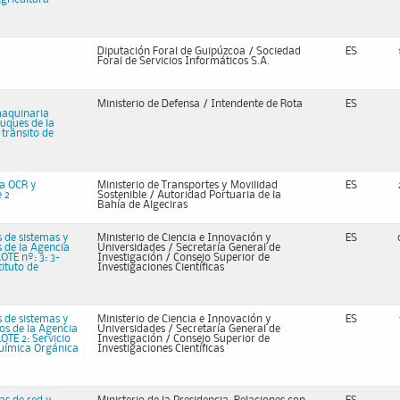
Diputación Foral de Guipúzcoa / Sociedad
ES
Foral de Servicios Informáticos S.A.
Ministerio de Defensa / Intendente de Rota
ES
maquinaria
buques de la
tránsito de
ra OCR y
Ministerio de Transportes y Movilidad
ES
e 2
Sostenible / Autoridad Portuaria de la
Bahía de Algeciras
 de sistemas y
Ministerio de Ciencia e Innovación y
ES
s de la Agencia
Universidades / Secretaría General de
OTE nº: 3: 3-
Investigación​​​​​​​ / Consejo Superior de
tituto de
Investigaciones Científicas
 de sistemas y
Ministerio de Ciencia e Innovación y
ES
tos de la Agencia
Universidades / Secretaría General de
LOTE 2: Servicio
Investigación​​​​​​​ / Consejo Superior de
Química Orgánica
Investigaciones Científicas