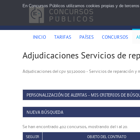
En Concursos Públicos utilizamos cookies propias y de terceros
INICIO
TARIFAS
PAÍSES
CONCURSOS
A
Adjudicaciones Servicios de r
Adjudicaciones del cpv 50320000 - Servicios de reparación y
PERSONALIZACIÓN DE ALERTAS - MIS CRITERIOS DE BÚSQ
NUEVA BÚSQUEDA
Se han encontrado 402 concursos, mostrando del 1 al 20.
SEGUIR
OBJETO DEL CONTRATO