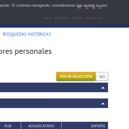
egación. Si continúa navegando, consideramos que acepta su uso.
INICIO
REGISTRO
ACCESO
CONTACTAR
BÚSQUEDAS HISTÓRICAS
ores personales
VER MI SELECCIÓN
PUB.
ADJUDICATARIO
IMPORTE