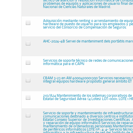
técnico de atención y resolución informática de consulta
problemas de equipos y aplicaciones de usuario final d
Nacional de Ciencias Naturales de Madrid.
Adquisición mediante renting o arrendamiento de equi
hardware de puesto de usuario para los empleados y pe
servicio del Consorcio de Compensación de Seguros.
AHC-2026-6B Servei de manteniment dels portàtils mar
Servicios de soporte técnico de redes de comunicacione
informática para el CAPN
CBAM 3-23 en AM 6000420001300 Servicios necesarios
integral equipos hardware propósito general ámbito ET
210/A24 Mantenimiento de los sistemas corporativos de 
Estatal de Seguridad Aérea (4 Lotes) LOT-0001: LOTE 1
Servicio de soporte y mantenimiento de infraestructuras
comunicaciones destinado a diversos centros e instituto
Estatal Consejo Superior de Investigaciones Científicas.
y reparación de equipo informático.Servicios de repara
mantenimiento de ordenadores personales.Mantenimien
de periféricos informáticos LOTE nº: 4: 4- Servicio técni
informático a la infraestructura de red del Instituto de 