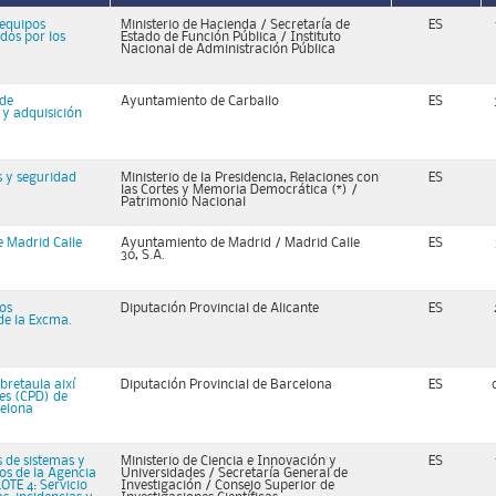
 equipos
Ministerio de Hacienda / Secretaría de
ES
ados por los
Estado de Función Pública / Instituto
Nacional de Administración Pública
 de
Ayuntamiento de Carballo
ES
 y adquisición
s y seguridad
Ministerio de la Presidencia, Relaciones con
ES
las Cortes y Memoria Democrática (*) /
Patrimonio Nacional
e Madrid Calle
Ayuntamiento de Madrid / Madrid Calle
ES
30, S.A.
os
Diputación Provincial de Alicante
ES
de la Excma.
bretaula així
Diputación Provincial de Barcelona
ES
des (CPD) de
celona
 de sistemas y
Ministerio de Ciencia e Innovación y
ES
tos de la Agencia
Universidades / Secretaría General de
LOTE 4: Servicio
Investigación​​​​​​​ / Consejo Superior de