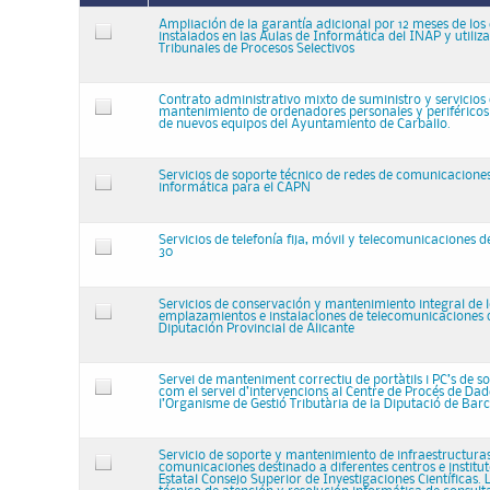
Ampliación de la garantía adicional por 12 meses de los
instalados en las Aulas de Informática del INAP y utiliz
Tribunales de Procesos Selectivos
Contrato administrativo mixto de suministro y servicios
mantenimiento de ordenadores personales y periféricos
de nuevos equipos del Ayuntamiento de Carballo.
Servicios de soporte técnico de redes de comunicacione
informática para el CAPN
Servicios de telefonía fija, móvil y telecomunicaciones d
30
Servicios de conservación y mantenimiento integral de l
emplazamientos e instalaciones de telecomunicaciones 
Diputación Provincial de Alicante
Servei de manteniment correctiu de portàtils i PC’s de so
com el servei d’intervencions al Centre de Procés de Da
l’Organisme de Gestió Tributària de la Diputació de Bar
Servicio de soporte y mantenimiento de infraestructuras
comunicaciones destinado a diferentes centros e institu
Estatal Consejo Superior de Investigaciones Científicas. 