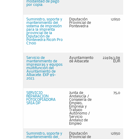
modalidad de pago
por copia.
Suministro, soporte y
Diputación
12950
mantenimiento del
Provincial de
sistema de impresión
Pontevedra
para la imprenta
provincial de la
Diputación de
Pontevedra Ricoh Pro
C7100
Servicio de
Ayuntamiento
226963,98
mantenimiento de
de Albacete
EUR
impresoras y equipos
multifunción del
Ayuntamiento de
Albacete. EXP 89-
2023.
SERVICIO
Junta de
75,0
REPARACION
Andalucía /
FOTOCOPIADORA
Consejería de
SRIA DP
Empleo,
Empresa y
Trabajo
Autónomo /
Servicio
Andaluz de
Empleo
Suministro, soporte y
Diputación
12950
mantenimiento del
Provincial de