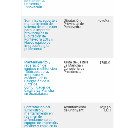
de Economía,
Hacienda e
Innovación.
Suministro, soporte y
Diputación
50359,13
mantenimiento del
Provincial de
sistema de impresión
Pontevedra
para la imprenta
provincial de la
Diputación de
Pontevedra LOTE 1:
Nuevo equipo de
impresión digital
profesional
Mantenimiento y
Junta de Castilla
5785,12
reparación de
La Mancha /
equipos multifunción
Consejería de
(fotocopiadora,
Presidencia
impresora y
escáner), de la
Delegación de la
Junta de
Comunidades de
Castilla-La Mancha
en Guadalajara.
Contratación del
Ayuntamiento
103280
suministro y
de Ontinyent
EUR
mantenimiento en
régimen de
arrendamiento de
equipos de impresión,
escáner y copia en la