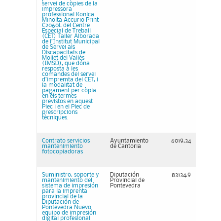
servei de còpies de la
impressora
professional Konica
Minolta Accurio Print
C2060L del Centre
Especial de Treball
(CET) Taller Alborada
de l’Institut Municipal
de Servei als
Discapacitats de
Mollet del Vallès
(IMSD), que dóna
resposta a les
comandes del servei
d’impremta del CET, i
la modalitat de
pagament per còpia
en els termes
previstos en aquest
Plec i en el Plec de
prescripcions
tècniques.
Contrato servicios
Ayuntamiento
6019,34
mantenimiento
de Cantoria
fotocopiadoras
Suministro, soporte y
Diputación
83134,9
mantenimiento del
Provincial de
sistema de impresión
Pontevedra
para la imprenta
provincial de la
Diputación de
Pontevedra Nuevo
equipo de impresión
digital profesional