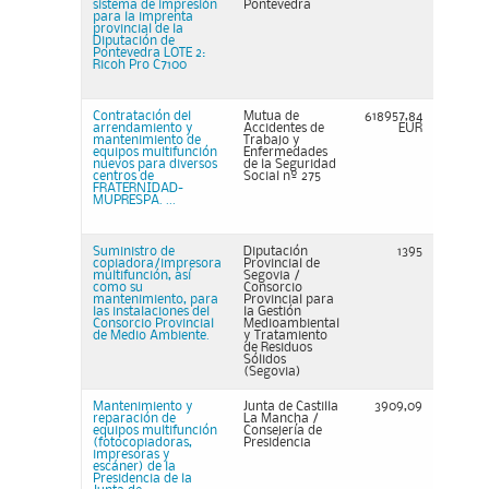
sistema de impresión
Pontevedra
para la imprenta
provincial de la
Diputación de
Pontevedra LOTE 2:
Ricoh Pro C7100
Contratación del
Mutua de
618957,84
arrendamiento y
Accidentes de
EUR
mantenimiento de
Trabajo y
equipos multifunción
Enfermedades
nuevos para diversos
de la Seguridad
centros de
Social nº 275
FRATERNIDAD-
MUPRESPA. ...
Suministro de
Diputación
1395
copiadora/impresora
Provincial de
multifunción, así
Segovia /
como su
Consorcio
mantenimiento, para
Provincial para
las instalaciones del
la Gestión
Consorcio Provincial
Medioambiental
de Medio Ambiente.
y Tratamiento
de Residuos
Sólidos
(Segovia)
Mantenimiento y
Junta de Castilla
3909,09
reparación de
La Mancha /
equipos multifunción
Consejería de
(fotocopiadoras,
Presidencia
impresoras y
escáner) de la
Presidencia de la