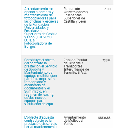
Arrendamiento sin
Fundación
600
opción a compra y
Universidades y
mantenimiento de
Enseñanzas
fotocopiadoras para
Superiores de
las oficinas y escuelas
Castilla y León
de la Fundación
Universidades y
Enseñanzas
Superiores de Castilla
y León (FUESCYL).
LOTE 2:
Fotocopiadora de
Burgos
Constituye el objeto
Cabildo Insular
73812
del contrato la
de Tenerife /
prestación el Servicio
Transportes
de Soporte y
Interurbanos de
Mantenimiento de
Tenerife, S.A.U.
equipos multifunción
para fax, impresión,
fotocopiado y
escaneado de
documentos y el
Suministro, en
régimen de leasing,
de dos nuevos
equipos para
sustitución de equi
L’objecte d’aquesta
Ayuntamiento
18831,85
contractació és la
de Mollet del
prestació dels serveis
Vallès
per al manteniment i