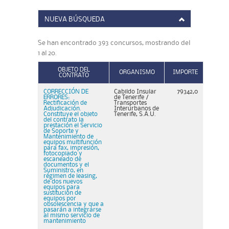
NUEVA BÚSQUEDA
Se han encontrado 393 concursos, mostrando del
1 al 20.
OBJETO DEL
ORGANISMO
IMPORTE
CONTRATO
CORRECCIÓN DE
Cabildo Insular
79342,0
ERRORES:
de Tenerife /
Rectificación de
Transportes
Adjudicación.
Interurbanos de
Constituye el objeto
Tenerife, S.A.U.
del contrato la
prestación el Servicio
de Soporte y
Mantenimiento de
equipos multifunción
para fax, impresión,
fotocopiado y
escaneado de
documentos y el
Suministro, en
régimen de leasing,
de dos nuevos
equipos para
sustitución de
equipos por
obsolescencia y que a
pasarán a integrarse
al mismo servicio de
mantenimiento