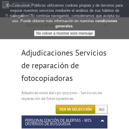
En Concursos Públicos utilizamos cookies propias y de terceros para
mejorar nuestros servicios mediante el análisis de sus hábitos de
navegación. Si continúa navegando, consideramos que acepta su
uso. Puede obtener más información en nuestras
condiciones
generales
.
Adjudicaciones Servicios
de reparación de
fotocopiadoras
Adjudicaciones del cpv 50313100 - Servicios de
reparación de fotocopiadoras
VER MI SELECCIÓN
PERSONALIZACIÓN DE ALERTAS - MIS
CRITERIOS DE BÚSQUEDA