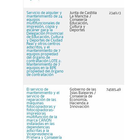
Servicio de alquiler y
Junta de Castilla
2340,13
mantenimiento de 24
La Mancha /
equipos
Consejería
multifuncionales de
Educación,
impresión, copia y
Cultura y
escáner para la
Deportes
Delegación Provincial
de Educación, Cultura
y Deportes de Ciudad
Real y otros centros
adscritos, y el
mantenimiento de 7
equipos propiedad
del órgano de
contratación LOTE 2:
Mantenimiento de 7
equipos en la BPE
propiedad del órgano
de contratación
El servicio de
Gobierno de las
74585,49
mantenimiento y el
Islas Baleares /
servicio de
Consejería de
reparación de las
Economía,
máquinas
Hacienda e
fotocopiadoras y
Innovación
fotocopiadoras-
impresoras
multifunción de la
marca CANON
instaladas en las
dependencias
adscritas a la
Vicepresidencia
Primera y Consejería