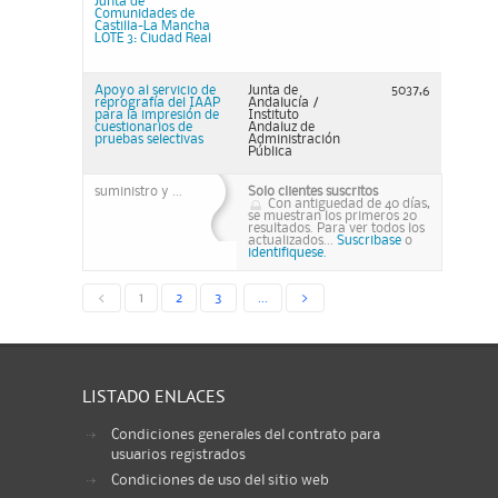
Junta de
Comunidades de
Castilla-La Mancha
LOTE 3: Ciudad Real
Apoyo al servicio de
Junta de
5037,6
reprografía del IAAP
Andalucía /
para la impresión de
Instituto
cuestionarios de
Andaluz de
pruebas selectivas
Administración
Pública
suministro y ...
Solo clientes suscritos
Con antiguedad de 40 días,
se muestran los primeros 20
resultados. Para ver todos los
actualizados...
Suscribase
o
identifiquese.
<
1
2
3
...
>
LISTADO ENLACES
Condiciones generales del contrato para
usuarios registrados
Condiciones de uso del sitio web