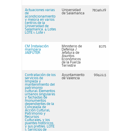
Actuaciones varias
Universidad
78340,29
de
de Salamanca
acondicionamiento
y mejora en varios
centros de la
Universidad de
Salamanca. 6 Lotes
LOTE 1: Lote 1
CM Instalación
Ministerio de
8375
mampara
Defensa /
JAEFUTER
Jefatura de
Asuntos
Económicos
de la Fuerza
Terrestre
Contratación de los
Ayuntamiento
99622,5
servicios de
de Valencia
limpieza y
mantenimiento del
patrimonio
cultural: Elementos
urbanos singulares
y fachadas de
monumentos
dependientes de la
Concejalía de
Acción Cultural,
Patrimonio y
Recursos
Culturales, y los
puentes históricos
y sus pretiles. LOTE
1: Servicios de