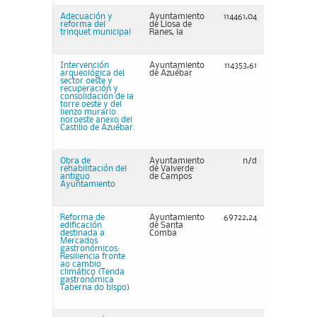
Adecuación y
Ayuntamiento
114461,04
reforma del
de Llosa de
trinquet municipal
Ranes, la
Intervención
Ayuntamiento
114353,61
arqueológica del
de Azuébar
sector oeste y
recuperación y
consolidación de la
torre oeste y del
lienzo murario
noroeste anexo del
Castillo de Azuébar.
Obra de
Ayuntamiento
n/d
rehabilitación del
de Valverde
antiguo
de Campos
Ayuntamiento
Reforma de
Ayuntamiento
69722,24
edificación
de Santa
destinada a
Comba
Mercados
gastronómicos:
Resiliencia fronte
ao cambio
climático (Tenda
gastronómica
Taberna do bispo)