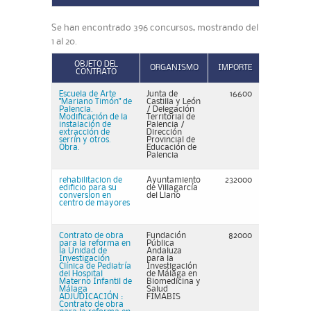
Se han encontrado 396 concursos, mostrando del
1 al 20.
OBJETO DEL
ORGANISMO
IMPORTE
CONTRATO
Escuela de Arte
Junta de
16600
"Mariano Timón" de
Castilla y León
Palencia.
/ Delegación
Modificación de la
Territorial de
instalación de
Palencia /
extracción de
Dirección
serrín y otros.
Provincial de
Obra.
Educación de
Palencia
rehabilitacion de
Ayuntamiento
232000
edificio para su
de Villagarcía
conversion en
del Llano
centro de mayores
Contrato de obra
Fundación
82000
para la reforma en
Pública
la Unidad de
Andaluza
Investigación
para la
Clínica de Pediatría
Investigación
del Hospital
de Málaga en
Materno Infantil de
Biomedicina y
Málaga
Salud
ADJUDICACIÓN :
FIMABIS
Contrato de obra