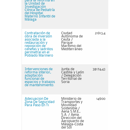
para la reforma en
la Unidad de
Investigación
Clínica de Pediatría
del Hospital
Materno Infantil de
Málaga
Contratación de
Ciudad
21913,4
obra de inversión
Autónoma de
asociada a la
Ceuta /
restauración y
Parque
reposición de
Marítimo del
cenefas y ladrillos
Mediterráneo
perimetral en el
Poblado Marinero
Intervenciones de
Junta de
38174,43
reforma interior,
Castilla y León
adaptación
/ Delegación
funcional de
Territorial de
espacios y trabajos
Soria
de mantenimiento.
Adecuacion De
Ministerio de
14900
Zona De Seguridad
Transportes y
Para Paso En T1
Movilidad
Sostenible /
Aena S.M.E.,
S.A. / Aena.
Dirección del
Aeropuerto de
Málaga-Costa
del Sol