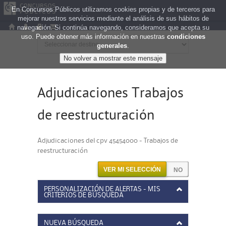
En Concursos Públicos utilizamos cookies propias y de terceros para
mejorar nuestros servicios mediante el análisis de sus hábitos de
navegación. Si continúa navegando, consideramos que acepta su
uso. Puede obtener más información en nuestras
condiciones
generales
.
Adjudicaciones Trabajos
de reestructuración
Adjudicaciones del cpv 45454000 - Trabajos de
reestructuración
VER MI SELECCIÓN
PERSONALIZACIÓN DE ALERTAS - MIS
CRITERIOS DE BÚSQUEDA
NUEVA BÚSQUEDA