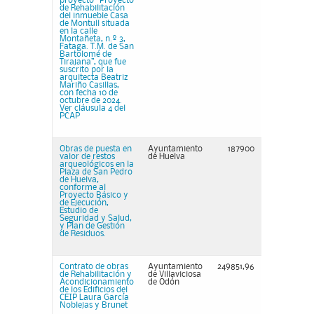
proyecto “Proyecto
de Rehabilitación
del inmueble Casa
de Montull situada
en la calle
Montañeta, n.º 3,
Fataga. T.M. de San
Bartolomé de
Tirajana”, que fue
suscrito por la
arquitecta Beatriz
Mariño Casillas,
con fecha 10 de
octubre de 2024.
Ver cláusula 4 del
PCAP
Obras de puesta en
Ayuntamiento
187900
valor de restos
de Huelva
arqueológicos en la
Plaza de San Pedro
de Huelva,
conforme al
Proyecto Básico y
de Ejecución,
Estudio de
Seguridad y Salud,
y Plan de Gestión
de Residuos.
Contrato de obras
Ayuntamiento
249851,96
de Rehabilitación y
de Villaviciosa
Acondicionamiento
de Odón
de los Edificios del
CEIP Laura García
Noblejas y Brunet