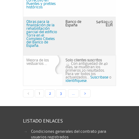
correctivo en
Puentes y pretiles
históricos
Obras para la
Banco de
5419261,13
finalización de la
España
EUR
rehabilitación
parcial del edificio
Torre en el
Complejo Cibeles
del Banco de
España.
Mejora de los
Solo clientes suscritos
vestuarios ...
Con antiguedad de 40
días, se muestran los
primeros 20 resultados.
Para ver todos los
actualizados...
Suscribase
o
identifiquese.
<
1
2
3
...
>
LISTADO ENLACES
Condiciones generales del contrato para
usuarios registrados