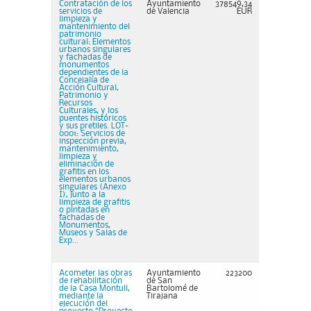
Contratación de los
Ayuntamiento
378549,34
servicios de
de Valencia
EUR
limpieza y
mantenimiento del
patrimonio
cultural: Elementos
urbanos singulares
y fachadas de
monumentos
dependientes de la
Concejalía de
Acción Cultural,
Patrimonio y
Recursos
Culturales, y los
puentes históricos
y sus pretiles. LOT-
0001: Servicios de
inspección previa,
mantenimiento,
limpieza y
eliminación de
grafitis en los
elementos urbanos
singulares (Anexo
I), junto a la
limpieza de grafitis
o pintadas en
fachadas de
Monumentos,
Museos y Salas de
Exp...
Acometer las obras
Ayuntamiento
223200
de rehabilitación
de San
de la Casa Montull,
Bartolomé de
mediante la
Tirajana
ejecución del