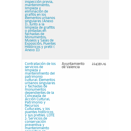
inspección previa,
mantenimiento,
limpieza y
eliminación de
grafitis en los
elementos urbanos
singulares (Anexo
I), junto a la
limpieza de grafitis
o pintadas en
fachadas de
Monumentos,
Museos y Salas de
Exposición, Puentes
Históricos y pretil (
Anexo II)
Contratación de los
Ayuntamiento
224381,16
servicios de
de Valencia
limpieza y
mantenimiento del
patrimonio
cultural: Elementos
urbanos singulares
y fachadas de
monumentos
dependientes de la
Concejalía de
Acción Cultural,
Patrimonio y
Recursos
Culturales, y los
puentes históricos
y sus pretiles. LOTE
2: Servicios de
conservación
preventiva y
mantenimiento