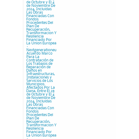
de Octubre y El 4
de Noviembre De
2024, Incluidas
Las Obras
Financiadas Con
Fondos
Procedentes Del
Plan De
Recuperación,
Transformacion Y
Resiliencia
Financiado Por
La Union Europea
–
Nextgenerationeu
Acuerdo Marco
Para La
Contratación de
Los Trabajos de
Reparación de
Daños en
Infraestructuras,
Instalaciones y
Servicios de Los
Municipios
Afectados Por La
Dana, Entre El 28
de Octubre y El 4
de Noviembre De
2024, Incluidas
Las Obras
Financiadas Con
Fondos
Procedentes Del
Plan De
Recuperación,
Transformacion Y
Resiliencia
Financiado Por
La Union Europea
–