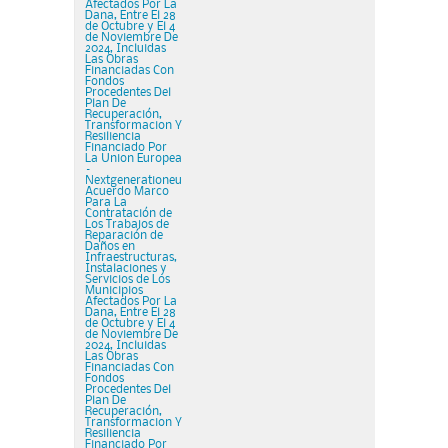
Afectados Por La
Dana, Entre El 28
de Octubre y El 4
de Noviembre De
2024, Incluidas
Las Obras
Financiadas Con
Fondos
Procedentes Del
Plan De
Recuperación,
Transformacion Y
Resiliencia
Financiado Por
La Union Europea
–
Nextgenerationeu
Acuerdo Marco
Para La
Contratación de
Los Trabajos de
Reparación de
Daños en
Infraestructuras,
Instalaciones y
Servicios de Los
Municipios
Afectados Por La
Dana, Entre El 28
de Octubre y El 4
de Noviembre De
2024, Incluidas
Las Obras
Financiadas Con
Fondos
Procedentes Del
Plan De
Recuperación,
Transformacion Y
Resiliencia
Financiado Por