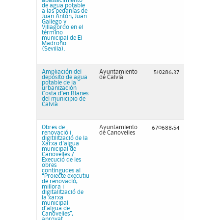
abastecimiento
de agua potable
a las pedanías de
Juan Antón, Juan
Gallego y
Villagordo en el
término
municipal de El
Madroño
(Sevilla).
Ampliación del
Ayuntamiento
510286,37
depósito de agua
de Calvià
potable de la
urbanización
Costa d’en Blanes
del municipio de
Calvià
Obres de
Ayuntamiento
670688,54
renovació i
de Canovelles
digitilització de la
Xarxa d'aigua
municipal de
Canovelles /
Execució de les
obres
contingudes al
“Projecte executiu
de renovació,
millora i
digitalització de
la xarxa
municipal
d’aigua de
Canovelles”,
aprovat