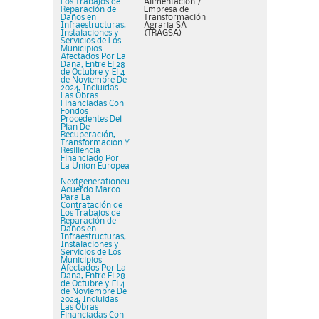
Los Trabajos de
Alimentacion /
Reparación de
Empresa de
Daños en
Transformación
Infraestructuras,
Agraria SA
Instalaciones y
(TRAGSA)
Servicios de Los
Municipios
Afectados Por La
Dana, Entre El 28
de Octubre y El 4
de Noviembre De
2024, Incluidas
Las Obras
Financiadas Con
Fondos
Procedentes Del
Plan De
Recuperación,
Transformacion Y
Resiliencia
Financiado Por
La Union Europea
–
Nextgenerationeu
Acuerdo Marco
Para La
Contratación de
Los Trabajos de
Reparación de
Daños en
Infraestructuras,
Instalaciones y
Servicios de Los
Municipios
Afectados Por La
Dana, Entre El 28
de Octubre y El 4
de Noviembre De
2024, Incluidas
Las Obras
Financiadas Con