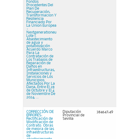
Fondos
Procedentes Del
Plan De
Recuperación,
Transformacion Y
Resiliencia
Financiado Por
La Union Europea
–
Nextgenerationeu
Lote 1.
Abastecimiento
de agua y
potabilización
Acuerdo Marco
Para La
Contratación de
Los Trabajos de
Reparación de
Daños en
Infraestructuras,
Instalaciones y
Servicios de Los
Municipios
Afectados Por La
Dana, Entre El 28
de Octubre y El 4
de Noviembre De
2024, ...
CORRECCIÓN DE
Diputación
384647,49
ERRORES:
Provincial de
Rectificación de
Sevilla
Modificación de
Contrato. Obras
de mejora de las
infraestructuras
de