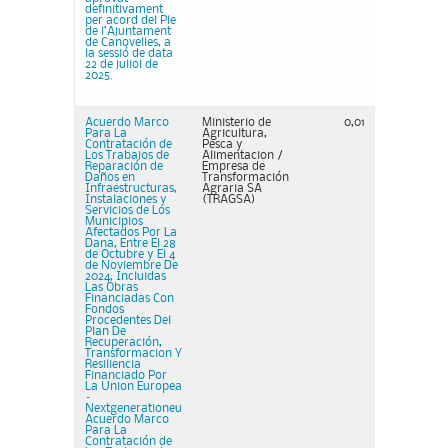
definitivament
per acord del Ple
de l’Ajuntament
de Canovelles, a
la sessió de data
22 de juliol de
2025.
Acuerdo Marco
Ministerio de
0,01
Para La
Agricultura,
Contratación de
Pesca y
Los Trabajos de
Alimentacion /
Reparación de
Empresa de
Daños en
Transformación
Infraestructuras,
Agraria SA
Instalaciones y
(TRAGSA)
Servicios de Los
Municipios
Afectados Por La
Dana, Entre El 28
de Octubre y El 4
de Noviembre De
2024, Incluidas
Las Obras
Financiadas Con
Fondos
Procedentes Del
Plan De
Recuperación,
Transformacion Y
Resiliencia
Financiado Por
La Union Europea
–
Nextgenerationeu
Acuerdo Marco
Para La
Contratación de