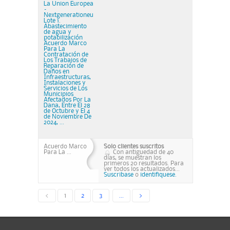
La Union Europea
–
Nextgenerationeu
Lote 1.
Abastecimiento
de agua y
potabilización
Acuerdo Marco
Para La
Contratación de
Los Trabajos de
Reparación de
Daños en
Infraestructuras,
Instalaciones y
Servicios de Los
Municipios
Afectados Por La
Dana, Entre El 28
de Octubre y El 4
de Noviembre De
2024, ...
Acuerdo Marco
Solo clientes suscritos
Para La ...
Con antiguedad de 40
días, se muestran los
primeros 20 resultados. Para
ver todos los actualizados...
Suscribase
o
identifiquese.
<
1
2
3
...
>