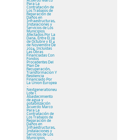
Acuerdo Marco
Para La
Contratación de
Los Trabajos de
Reparación de
Daños en
Infraestructuras,
Instalaciones y
Servicios de Los
Municipios
Afectados Por La
Dana, Entre El 28
de Octubre y El 4
de Noviembre De
2024, Incluidas
Las Obras
Financiadas Con
Fondos
Procedentes Del
Plan De
Recuperación,
Transformacion Y
Resiliencia
Financiado Por
La Union Europea
–
Nextgenerationeu
Lote 1.
Abastecimiento
de agua y
potabilización
Acuerdo Marco
Para La
Contratación de
Los Trabajos de
Reparación de
Daños en
Infraestructuras,
Instalaciones y
Servicios de Los
Municipios