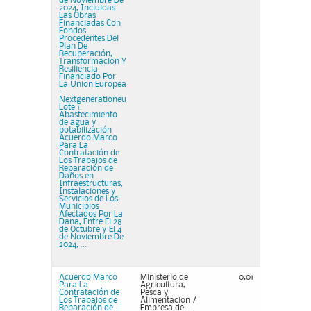
de Noviembre De
2024, Incluidas
Las Obras
Financiadas Con
Fondos
Procedentes Del
Plan De
Recuperación,
Transformacion Y
Resiliencia
Financiado Por
La Union Europea
–
Nextgenerationeu
Lote 1.
Abastecimiento
de agua y
potabilización
Acuerdo Marco
Para La
Contratación de
Los Trabajos de
Reparación de
Daños en
Infraestructuras,
Instalaciones y
Servicios de Los
Municipios
Afectados Por La
Dana, Entre El 28
de Octubre y El 4
de Noviembre De
2024, ...
Acuerdo Marco
Ministerio de
0,01
Para La
Agricultura,
Contratación de
Pesca y
Los Trabajos de
Alimentacion /
Reparación de
Empresa de