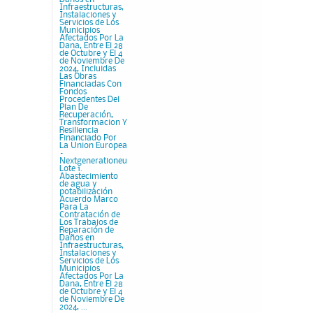
Infraestructuras,
Instalaciones y
Servicios de Los
Municipios
Afectados Por La
Dana, Entre El 28
de Octubre y El 4
de Noviembre De
2024, Incluidas
Las Obras
Financiadas Con
Fondos
Procedentes Del
Plan De
Recuperación,
Transformacion Y
Resiliencia
Financiado Por
La Union Europea
–
Nextgenerationeu
Lote 1.
Abastecimiento
de agua y
potabilización
Acuerdo Marco
Para La
Contratación de
Los Trabajos de
Reparación de
Daños en
Infraestructuras,
Instalaciones y
Servicios de Los
Municipios
Afectados Por La
Dana, Entre El 28
de Octubre y El 4
de Noviembre De
2024, ...