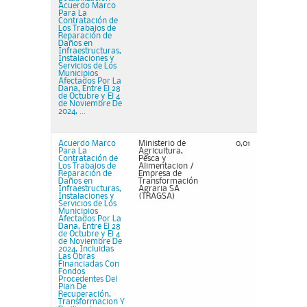
Acuerdo Marco
Para La
Contratación de
Los Trabajos de
Reparación de
Daños en
Infraestructuras,
Instalaciones y
Servicios de Los
Municipios
Afectados Por La
Dana, Entre El 28
de Octubre y El 4
de Noviembre De
2024, ...
Acuerdo Marco
Ministerio de
0,01
Para La
Agricultura,
Contratación de
Pesca y
Los Trabajos de
Alimentacion /
Reparación de
Empresa de
Daños en
Transformación
Infraestructuras,
Agraria SA
Instalaciones y
(TRAGSA)
Servicios de Los
Municipios
Afectados Por La
Dana, Entre El 28
de Octubre y El 4
de Noviembre De
2024, Incluidas
Las Obras
Financiadas Con
Fondos
Procedentes Del
Plan De
Recuperación,
Transformacion Y