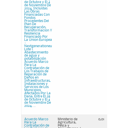
de Octubre y El 4
de Noviembre De
2024, Incluidas
Las Obras
Financiadas Con
Fondos
Procedentes Del
Plan De
Recuperación,
Transformacion Y
Resiliencia
Financiado Por
La Union Europea
–
Nextgenerationeu
Lote 1.
Abastecimiento
de agua y
potabilización
Acuerdo Marco
Para La
Contratación de
Los Trabajos de
Reparación de
Daños en
Infraestructuras,
Instalaciones y
Servicios de Los
Municipios
Afectados Por La
Dana, Entre El 28
de Octubre y El 4
de Noviembre De
2024, ...
Acuerdo Marco
Ministerio de
0,01
Para La
Agricultura,
Contratación de
Pesca y