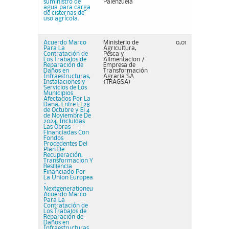
suministro de
Palenzuela
agua para carga
de cisternas de
uso agrícola.
Acuerdo Marco
Ministerio de
0,01
Para La
Agricultura,
Contratación de
Pesca y
Los Trabajos de
Alimentacion /
Reparación de
Empresa de
Daños en
Transformación
Infraestructuras,
Agraria SA
Instalaciones y
(TRAGSA)
Servicios de Los
Municipios
Afectados Por La
Dana, Entre El 28
de Octubre y El 4
de Noviembre De
2024, Incluidas
Las Obras
Financiadas Con
Fondos
Procedentes Del
Plan De
Recuperación,
Transformacion Y
Resiliencia
Financiado Por
La Union Europea
–
Nextgenerationeu
Acuerdo Marco
Para La
Contratación de
Los Trabajos de
Reparación de
Daños en
Infraestructuras,