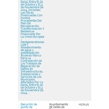
Dana, Entre El 28
de Octubre y El 4
de Noviembre De
2024, Incluidas
Las Obras
Financiadas Con
Fondos
Procedentes Del
Plan De
Recuperación,
Transformacion Y
Resiliencia
Financiado Por
La Union Europea
–
Nextgenerationeu
Lote 1.
Abastecimiento
de agua y
potabilización
Acuerdo Marco
Para La
Contratación de
Los Trabajos de
Reparación de
Daños en
Infraestructuras,
Instalaciones y
Servicios de Los
Municipios
Afectados Por La
Dana, Entre El 28
de Octubre y El 4
de Noviembre De
2024, ...
Ejecución de
Ayuntamiento
11570,25
punto de
de Valles de