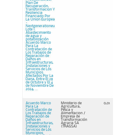
Plan De
Recuperación,
Transformacion Y
Resiliencia
Financiado Por
La Union Europea
–
Nextgenerationeu
Lote 1.
Abastecimiento
de agua y
potabilización
Acuerdo Marco
Para La
Contratación de
Los Trabajos de
Reparación de
Daños en
Infraestructuras,
Instalaciones y
Servicios de Los
Municipios
Afectados Por La
Dana, Entre El 28
de Octubre y El 4
de Noviembre De
2024, ...
Acuerdo Marco
Ministerio de
0,01
Para La
Agricultura,
Contratación de
Pesca y
Los Trabajos de
Alimentacion /
Reparación de
Empresa de
Daños en
Transformación
Infraestructuras,
Agraria SA
Instalaciones y
(TRAGSA)
Servicios de Los
Municipios