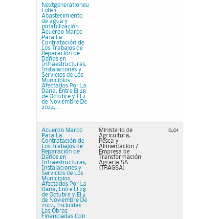
Nextgenerationeu
Lote 1.
Abastecimiento
de agua y
potabilización
Acuerdo Marco
Para La
Contratación de
Los Trabajos de
Reparación de
Daños en
Infraestructuras,
Instalaciones y
Servicios de Los
Municipios
Afectados Por La
Dana, Entre El 28
de Octubre y El 4
de Noviembre De
2024, ...
Acuerdo Marco
Ministerio de
0,01
Para La
Agricultura,
Contratación de
Pesca y
Los Trabajos de
Alimentacion /
Reparación de
Empresa de
Daños en
Transformación
Infraestructuras,
Agraria SA
Instalaciones y
(TRAGSA)
Servicios de Los
Municipios
Afectados Por La
Dana, Entre El 28
de Octubre y El 4
de Noviembre De
2024, Incluidas
Las Obras
Financiadas Con