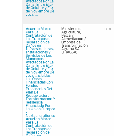
Afectados Por La
Dana, Entre El 28
de Octubre y El 4
de Noviembre De
2024, ...
Acuerdo Marco
Ministerio de
0,01
Para La
Agricultura,
Contratación de
Pesca y
Los Trabajos de
Alimentacion /
Reparación de
Empresa de
Daños en
Transformación
Infraestructuras,
Agraria SA
Instalaciones y
(TRAGSA)
Servicios de Los
Municipios
Afectados Por La
Dana, Entre El 28
de Octubre y El 4
de Noviembre De
2024, Incluidas
Las Obras
Financiadas Con
Fondos
Procedentes Del
Plan De
Recuperación,
Transformacion Y
Resiliencia
Financiado Por
La Union Europea
–
Nextgenerationeu
Acuerdo Marco
Para La
Contratación de
Los Trabajos de
Reparación de
Daños en