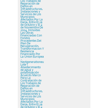
Los Trabajos de
Reparación de
Daños en
Infraestructuras,
Instalaciones y
Servicios de Los
Municipios
Afectados Por La
Dana, Entre El 28
de Octubre y El 4
de Noviembre De
2024, Incluidas
Las Obras
Financiadas Con
Fondos
Procedentes Del
Plan De
Recuperación,
Transformacion Y
Resiliencia
Financiado Por
La Union Europea
–
Nextgenerationeu
Lote 1.
Abastecimiento
de agua y
potabilización
Acuerdo Marco
Para La
Contratación de
Los Trabajos de
Reparación de
Daños en
Infraestructuras,
Instalaciones y
Servicios de Los
Municipios
Afectados Por La
Dana, Entre El 28
de Octubre y El 4