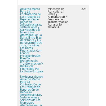
Acuerdo Marco
Ministerio de
0,01
Para La
Agricultura,
Contratación de
Pesca y
Los Trabajos de
Alimentacion /
Reparación de
Empresa de
Daños en
Transformación
Infraestructuras,
Agraria SA
Instalaciones y
(TRAGSA)
Servicios de Los
Municipios
Afectados Por La
Dana, Entre El 28
de Octubre y El 4
de Noviembre De
2024, Incluidas
Las Obras
Financiadas Con
Fondos
Procedentes Del
Plan De
Recuperación,
Transformacion Y
Resiliencia
Financiado Por
La Union Europea
–
Nextgenerationeu
Acuerdo Marco
Para La
Contratación de
Los Trabajos de
Reparación de
Daños en
Infraestructuras,
Instalaciones y
Servicios de Los
Municipios
Afectados Por La