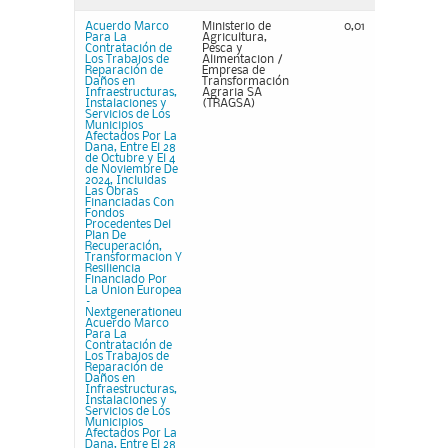
Acuerdo Marco
Ministerio de
0,01
Para La
Agricultura,
Contratación de
Pesca y
Los Trabajos de
Alimentacion /
Reparación de
Empresa de
Daños en
Transformación
Infraestructuras,
Agraria SA
Instalaciones y
(TRAGSA)
Servicios de Los
Municipios
Afectados Por La
Dana, Entre El 28
de Octubre y El 4
de Noviembre De
2024, Incluidas
Las Obras
Financiadas Con
Fondos
Procedentes Del
Plan De
Recuperación,
Transformacion Y
Resiliencia
Financiado Por
La Union Europea
–
Nextgenerationeu
Acuerdo Marco
Para La
Contratación de
Los Trabajos de
Reparación de
Daños en
Infraestructuras,
Instalaciones y
Servicios de Los
Municipios
Afectados Por La
Dana, Entre El 28