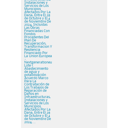
Instalaciones y
Servicios de Los
Municipios
Afectados Por La
Dana, Entre El 28
de Octubre y El 4
de Noviembre De
2024, Incluidas
Las Obras
Financiadas Con
Fondos
Procedentes Del
Plan De
Recuperación,
Transformacion Y
Resiliencia
Financiado Por
La Union Europea
–
Nextgenerationeu
Lote 1.
Abastecimiento
de agua y
potabilización
Acuerdo Marco
Para La
Contratación de
Los Trabajos de
Reparación de
Daños en
Infraestructuras,
Instalaciones y
Servicios de Los
Municipios
Afectados Por La
Dana, Entre El 28
de Octubre y El 4
de Noviembre De
2024, ...