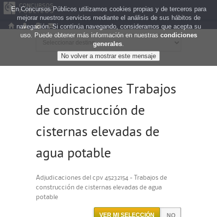
En Concursos Públicos utilizamos cookies propias y de terceros para
mejorar nuestros servicios mediante el análisis de sus hábitos de
navegación. Si continúa navegando, consideramos que acepta su
uso. Puede obtener más información en nuestras
condiciones
generales
.
Adjudicaciones Trabajos
de construcción de
cisternas elevadas de
agua potable
Adjudicaciones del cpv 45232154 - Trabajos de
construcción de cisternas elevadas de agua
potable
VER MI SELECCIÓN