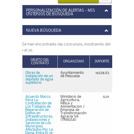
PERSONALIZACIÓN DE ALERTAS - MIS
CRITERIOS DE BÚSQUEDA
NUEVA BÚSQUEDA
Se han encontrado 196 concursos, mostrando del
1 al 20.
OBJETO DEL
ORGANISMO
IMPORTE
CONTRATO
Obras de
Ayuntamiento
16528,93
instalación de un
de Pescueza
depósito de agua
supletorio
Acuerdo Marco
Ministerio de
0,01
Para La
Agricultura,
Contratación de
Pesca y
Los Trabajos de
Alimentacion /
Reparación de
Empresa de
Daños en
Transformación
Infraestructuras,
Agraria SA
Instalaciones y
(TRAGSA)
Servicios de Los
Municipios
Afectados Por La
Dana, Entre El 28