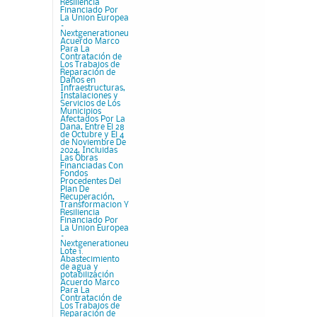
Resiliencia
Financiado Por
La Union Europea
–
Nextgenerationeu
Acuerdo Marco
Para La
Contratación de
Los Trabajos de
Reparación de
Daños en
Infraestructuras,
Instalaciones y
Servicios de Los
Municipios
Afectados Por La
Dana, Entre El 28
de Octubre y El 4
de Noviembre De
2024, Incluidas
Las Obras
Financiadas Con
Fondos
Procedentes Del
Plan De
Recuperación,
Transformacion Y
Resiliencia
Financiado Por
La Union Europea
–
Nextgenerationeu
Lote 1.
Abastecimiento
de agua y
potabilización
Acuerdo Marco
Para La
Contratación de
Los Trabajos de
Reparación de