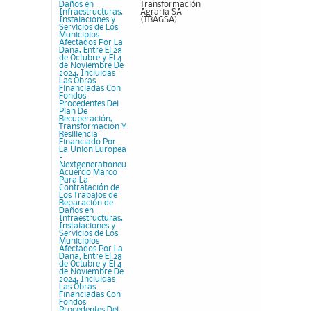
Daños en
Transformación
Infraestructuras,
Agraria SA
Instalaciones y
(TRAGSA)
Servicios de Los
Municipios
Afectados Por La
Dana, Entre El 28
de Octubre y El 4
de Noviembre De
2024, Incluidas
Las Obras
Financiadas Con
Fondos
Procedentes Del
Plan De
Recuperación,
Transformacion Y
Resiliencia
Financiado Por
La Union Europea
–
Nextgenerationeu
Acuerdo Marco
Para La
Contratación de
Los Trabajos de
Reparación de
Daños en
Infraestructuras,
Instalaciones y
Servicios de Los
Municipios
Afectados Por La
Dana, Entre El 28
de Octubre y El 4
de Noviembre De
2024, Incluidas
Las Obras
Financiadas Con
Fondos
Procedentes Del