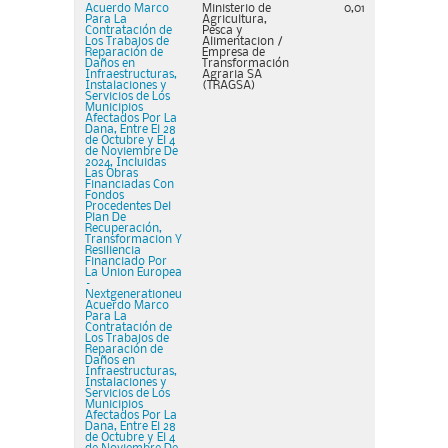
Acuerdo Marco
Ministerio de
0,01
Para La
Agricultura,
Contratación de
Pesca y
Los Trabajos de
Alimentacion /
Reparación de
Empresa de
Daños en
Transformación
Infraestructuras,
Agraria SA
Instalaciones y
(TRAGSA)
Servicios de Los
Municipios
Afectados Por La
Dana, Entre El 28
de Octubre y El 4
de Noviembre De
2024, Incluidas
Las Obras
Financiadas Con
Fondos
Procedentes Del
Plan De
Recuperación,
Transformacion Y
Resiliencia
Financiado Por
La Union Europea
–
Nextgenerationeu
Acuerdo Marco
Para La
Contratación de
Los Trabajos de
Reparación de
Daños en
Infraestructuras,
Instalaciones y
Servicios de Los
Municipios
Afectados Por La
Dana, Entre El 28
de Octubre y El 4