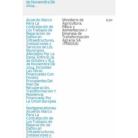
de Noviembre De
2024, ...
Acuerdo Marco
Ministerio de
0,01
Para La
Agricultura,
Contratación de
Pesca y
Los Trabajos de
Alimentacion /
Reparación de
Empresa de
Daños en
Transformación
Infraestructuras,
Agraria SA
Instalaciones y
(TRAGSA)
Servicios de Los
Municipios
Afectados Por La
Dana, Entre El 28
de Octubre y El 4
de Noviembre De
2024, Incluidas
Las Obras
Financiadas Con
Fondos
Procedentes Del
Plan De
Recuperación,
Transformacion Y
Resiliencia
Financiado Por
La Union Europea
–
Nextgenerationeu
Acuerdo Marco
Para La
Contratación de
Los Trabajos de
Reparación de
Daños en
Infraestructuras,
Instalaciones y