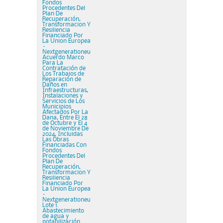
Fondos
Procedentes Del
Plan De
Recuperación,
Transformacion Y
Resiliencia
Financiado Por
La Union Europea
–
Nextgenerationeu
Acuerdo Marco
Para La
Contratación de
Los Trabajos de
Reparación de
Daños en
Infraestructuras,
Instalaciones y
Servicios de Los
Municipios
Afectados Por La
Dana, Entre El 28
de Octubre y El 4
de Noviembre De
2024, Incluidas
Las Obras
Financiadas Con
Fondos
Procedentes Del
Plan De
Recuperación,
Transformacion Y
Resiliencia
Financiado Por
La Union Europea
–
Nextgenerationeu
Lote 1.
Abastecimiento
de agua y
potabilización