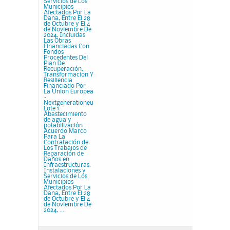
Servicios de Los
Municipios
Afectados Por La
Dana, Entre El 28
de Octubre y El 4
de Noviembre De
2024, Incluidas
Las Obras
Financiadas Con
Fondos
Procedentes Del
Plan De
Recuperación,
Transformacion Y
Resiliencia
Financiado Por
La Union Europea
–
Nextgenerationeu
Lote 1.
Abastecimiento
de agua y
potabilización
Acuerdo Marco
Para La
Contratación de
Los Trabajos de
Reparación de
Daños en
Infraestructuras,
Instalaciones y
Servicios de Los
Municipios
Afectados Por La
Dana, Entre El 28
de Octubre y El 4
de Noviembre De
2024, ...