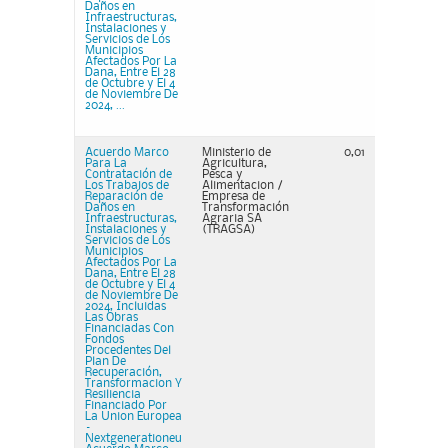
Daños en
Infraestructuras,
Instalaciones y
Servicios de Los
Municipios
Afectados Por La
Dana, Entre El 28
de Octubre y El 4
de Noviembre De
2024, ...
Acuerdo Marco
Ministerio de
0,01
Para La
Agricultura,
Contratación de
Pesca y
Los Trabajos de
Alimentacion /
Reparación de
Empresa de
Daños en
Transformación
Infraestructuras,
Agraria SA
Instalaciones y
(TRAGSA)
Servicios de Los
Municipios
Afectados Por La
Dana, Entre El 28
de Octubre y El 4
de Noviembre De
2024, Incluidas
Las Obras
Financiadas Con
Fondos
Procedentes Del
Plan De
Recuperación,
Transformacion Y
Resiliencia
Financiado Por
La Union Europea
–
Nextgenerationeu