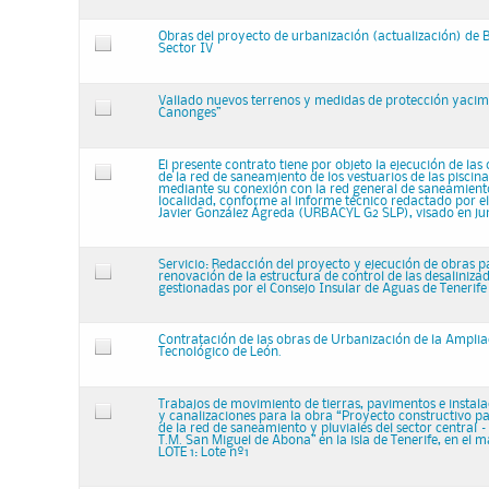
Obras del proyecto de urbanización (actualización) de Bi
Sector IV
Vallado nuevos terrenos y medidas de protección yacim
Canonges”
El presente contrato tiene por objeto la ejecución de la
de la red de saneamiento de los vestuarios de las piscin
mediante su conexión con la red general de saneamient
localidad, conforme al informe técnico redactado por el
Javier González Ágreda (URBACYL G2 SLP), visado en jun
Servicio: Redacción del proyecto y ejecución de obras p
renovación de la estructura de control de las desaliniza
gestionadas por el Consejo Insular de Aguas de Tenerife
Contratación de las obras de Urbanización de la Amplia
Tecnológico de León.
Trabajos de movimiento de tierras, pavimentos e instala
y canalizaciones para la obra “Proyecto constructivo pa
de la red de saneamiento y pluviales del sector central
T.M. San Miguel de Abona” en la isla de Tenerife, en el 
LOTE 1: Lote nº1