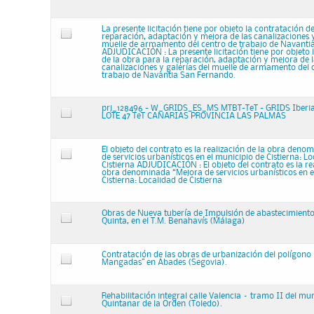
La presente licitación tiene por objeto la contratación d
reparación, adaptación y mejora de las canalizaciones y
muelle de armamento del centro de trabajo de Navanti
ADJUDICACIÓN : La presente licitación tiene por objeto 
de la obra para la reparación, adaptación y mejora de l
canalizaciones y galerías del muelle de armamento del 
trabajo de Navantia San Fernando.
prj_128496 - W_GRIDS_ES_MS MTBT-TeT - GRIDS Iberi
LOTE 47 TeT CANARIAS PROVINCIA LAS PALMAS
El objeto del contrato es la realización de la obra den
de servicios urbanísticos en el municipio de Cistierna: L
Cistierna ADJUDICACIÓN : El objeto del contrato es la re
obra denominada “Mejora de servicios urbanísticos en e
Cistierna: Localidad de Cistierna
Obras de Nueva tubería de Impulsión de abastecimiento
Quinta, en el T.M. Benahavís (Málaga)
Contratación de las obras de urbanización del polígono 
Mangadas” en Abades (Segovia).
Rehabilitación integral calle Valencia – tramo II del mu
Quintanar de la Orden (Toledo).