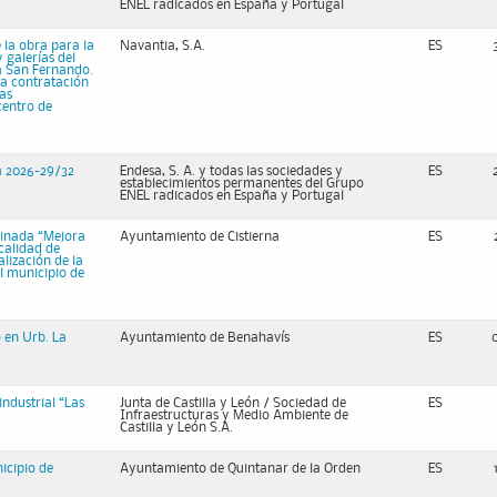
ENEL radicados en España y Portugal
e la obra para la
Navantia, S.A.
ES
 galerías del
a San Fernando.
la contratación
as
centro de
a 2026-29/32
Endesa, S. A. y todas las sociedades y
ES
establecimientos permanentes del Grupo
ENEL radicados en España y Portugal
ominada “Mejora
Ayuntamiento de Cistierna
ES
ocalidad de
alización de la
l municipio de
 en Urb. La
Ayuntamiento de Benahavís
ES
industrial “Las
Junta de Castilla y León / Sociedad de
ES
Infraestructuras y Medio Ambiente de
Castilla y León S.A.
nicipio de
Ayuntamiento de Quintanar de la Orden
ES