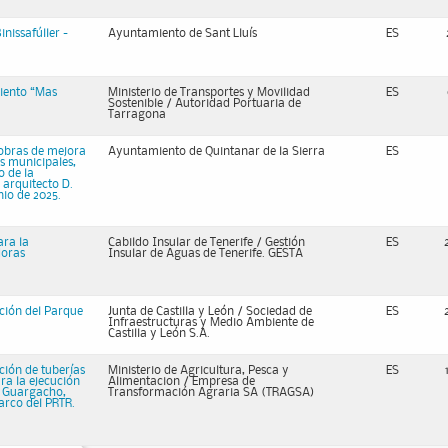
nissafúller -
Ayuntamiento de Sant Lluís
ES
iento “Mas
Ministerio de Transportes y Movilidad
ES
Sostenible / Autoridad Portuaria de
Tarragona
s obras de mejora
Ayuntamiento de Quintanar de la Sierra
ES
as municipales,
o de la
 arquitecto D.
io de 2025.
ara la
Cabildo Insular de Tenerife / Gestión
ES
doras
Insular de Aguas de Tenerife. GESTA
ción del Parque
Junta de Castilla y León / Sociedad de
ES
Infraestructuras y Medio Ambiente de
Castilla y León S.A.
ción de tuberías
Ministerio de Agricultura, Pesca y
ES
ra la ejecución
Alimentacion / Empresa de
 – Guargacho,
Transformación Agraria SA (TRAGSA)
marco del PRTR.