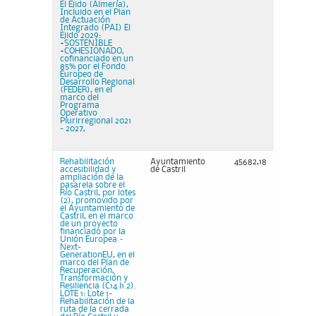
El Ejido (Almería),
Incluido en el Plan
de Actuación
Integrado (PAI) El
Ejido 2029:
+SOSTENIBLE
+COHESIONADO,
cofinanciado en un
85% por el Fondo
Europeo de
Desarrollo Regional
(FEDER), en el
marco del
Programa
Operativo
Plurirregional 2021
- 2027,
Rehabilitación
Ayuntamiento
45682,18
accesibilidad y
de Castril
ampliación de la
pasarela sobre el
Río Castril, por lotes
(2), promovido por
el Ayuntamiento de
Castril, en el marco
de un proyecto
financiado por la
Unión Europea –
Next-
GenerationEU, en el
marco del Plan de
Recuperación,
Transformación y
Resiliencia (C14.l1.2).
LOTE 1: Lote 1-
Rehabilitación de la
ruta de la cerrada