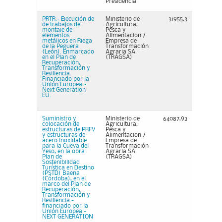
Presidencia
PRTR.- Ejecución de
Ministerio de
31955,3
de trabajos de
Agricultura,
montaje de
Pesca y
elementos
Alimentacion /
metálicos en Riega
Empresa de
de la Peguera
Transformación
(León). Enmarcado
Agraria SA
en el Plan de
(TRAGSA)
Recuperación,
Transformación y
Resiliencia.
Financiado por la
Unión Europea –
Next Generation
EU.
Suministro y
Ministerio de
64087,93
colocación de
Agricultura,
estructuras de PRFV
Pesca y
y estructuras de
Alimentacion /
acero inoxidable
Empresa de
para la Cueva del
Transformación
Yeso, en la obra
Agraria SA
Plan de
(TRAGSA)
Sostenibilidad
Turística en Destino
(PSTD) Baena
(Córdoba), en el
marco del Plan de
Recuperación,
Transformación y
Resiliencia -
financiado por la
Unión Europea -
NEXT GENERATION