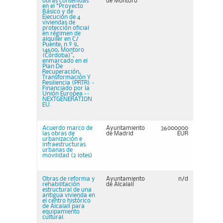
obras contenidas
de Montoro
en el “Proyecto
Básico y de
Ejecución de 4
viviendas de
protección oficial
en régimen de
alquiler en C/
Puente, n.º 9,
14600, Montoro
(Córdoba)”,
enmarcado en el
Plan De
Recuperación,
Transformación Y
Resiliencia (PRTR) –
Financiado por la
Unión Europea -–
NEXTGENERATION
EU.
Acuerdo marco de
Ayuntamiento
36000000
las obras de
de Madrid
EUR
urbanización e
infraestructuras
urbanas de
movilidad (2 lotes)
Obras de reforma y
Ayuntamiento
n/d
rehabilitación
de Alcalalí
estructural de una
antigua vivienda en
el centro histórico
de Alcalalí para
equipamiento
cultural.