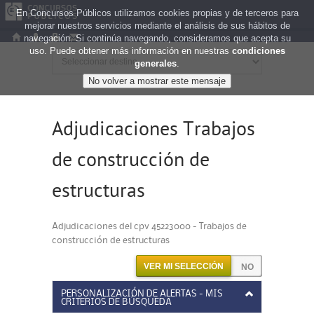
En Concursos Públicos utilizamos cookies propias y de terceros para
mejorar nuestros servicios mediante el análisis de sus hábitos de
navegación. Si continúa navegando, consideramos que acepta su
uso. Puede obtener más información en nuestras
condiciones
generales
.
Adjudicaciones Trabajos
de construcción de
estructuras
Adjudicaciones del cpv 45223000 - Trabajos de
construcción de estructuras
VER MI SELECCIÓN
PERSONALIZACIÓN DE ALERTAS - MIS
CRITERIOS DE BÚSQUEDA