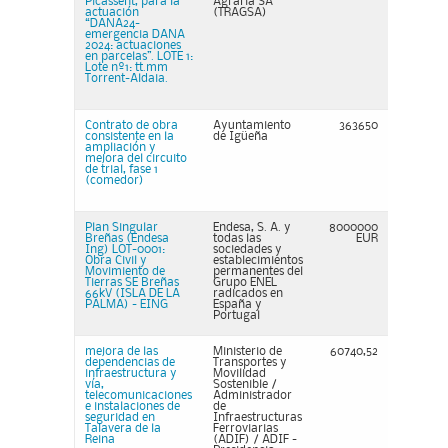
Picassent, para la
Agraria SA
actuación
(TRAGSA)
“DANA24-
emergencia DANA
2024: actuaciones
en parcelas”. LOTE 1:
Lote nº1: tt.mm
Torrent-Aldaia.
Contrato de obra
Ayuntamiento
363650
consistente en la
de Igüeña
ampliación y
mejora del circuito
de trial, fase 1
(comedor)
Plan Singular
Endesa, S. A. y
8000000
Breñas (Endesa
todas las
EUR
Ing) LOT-0001:
sociedades y
Obra Civil y
establecimientos
Movimiento de
permanentes del
Tierras SE Breñas
Grupo ENEL
66kV (ISLA DE LA
radicados en
PALMA) - EING
España y
Portugal
mejora de las
Ministerio de
60740,52
dependencias de
Transportes y
infraestructura y
Movilidad
vía,
Sostenible /
telecomunicaciones
Administrador
e instalaciones de
de
seguridad en
Infraestructuras
Talavera de la
Ferroviarias
Reina
(ADIF) / ADIF -