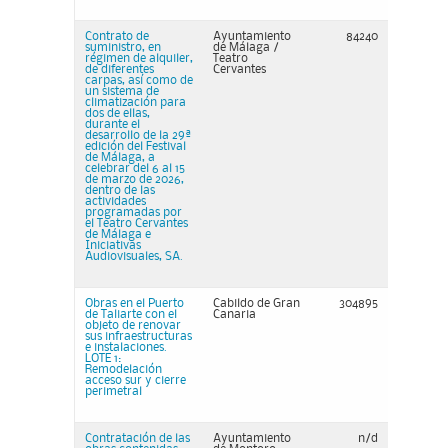
Contrato de
Ayuntamiento
84240
suministro, en
de Málaga /
régimen de alquiler,
Teatro
de diferentes
Cervantes
carpas, así como de
un sistema de
climatización para
dos de ellas,
durante el
desarrollo de la 29ª
edición del Festival
de Málaga, a
celebrar del 6 al 15
de marzo de 2026,
dentro de las
actividades
programadas por
el Teatro Cervantes
de Málaga e
Iniciativas
Audiovisuales, SA.
Obras en el Puerto
Cabildo de Gran
304895
de Taliarte con el
Canaria
objeto de renovar
sus infraestructuras
e instalaciones.
LOTE 1:
Remodelación
acceso sur y cierre
perimetral
Contratación de las
Ayuntamiento
n/d