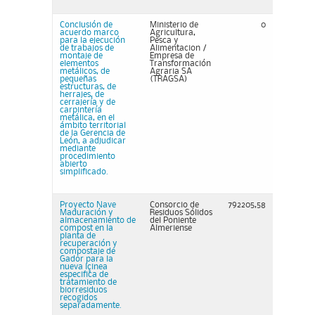
Conclusión de
Ministerio de
0
acuerdo marco
Agricultura,
para la ejecución
Pesca y
de trabajos de
Alimentacion /
montaje de
Empresa de
elementos
Transformación
metálicos, de
Agraria SA
pequeñas
(TRAGSA)
estructuras, de
herrajes, de
cerrajería y de
carpintería
metálica, en el
ámbito territorial
de la Gerencia de
León, a adjudicar
mediante
procedimiento
abierto
simplificado.
Proyecto Nave
Consorcio de
792205,58
Maduración y
Residuos Sólidos
almacenamiento de
del Poniente
compost en la
Almeriense
planta de
recuperación y
compostaje de
Gador para la
nueva lçinea
especifica de
tratamiento de
biorresiduos
recogidos
separadamente.