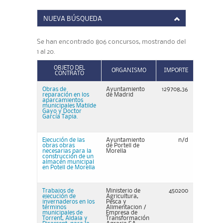
NUEVA BÚSQUEDA
Se han encontrado 806 concursos, mostrando del
1 al 20.
OBJETO DEL
ORGANISMO
IMPORTE
CONTRATO
Obras de
Ayuntamiento
129708,36
reparación en los
de Madrid
aparcamientos
municipales Matilde
Gayo y Doctor
García Tapia.
Ejecución de las
Ayuntamiento
n/d
obras obras
de Portell de
necesarias para la
Morella
construcción de un
almacén municipal
en Potell de Morella
Trabajos de
Ministerio de
450200
ejecución de
Agricultura,
invernaderos en los
Pesca y
términos
Alimentacion /
municipales de
Empresa de
Torrent, Aldaia y
Transformación