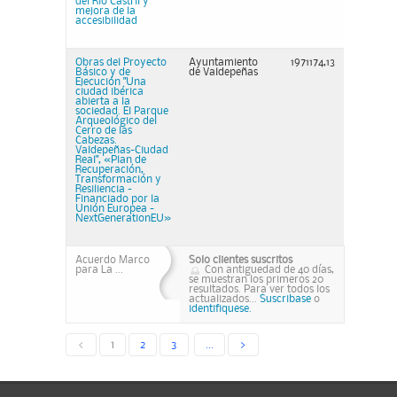
del Río Castril y
mejora de la
accesibilidad
Obras del Proyecto
Ayuntamiento
1971174,13
Básico y de
de Valdepeñas
Ejecución "Una
ciudad ibérica
abierta a la
sociedad. El Parque
Arqueológico del
Cerro de las
Cabezas.
Valdepeñas-Ciudad
Real", «Plan de
Recuperación,
Transformación y
Resiliencia -
Financiado por la
Unión Europea -
NextGenerationEU»
Acuerdo Marco
Solo clientes suscritos
para La ...
Con antiguedad de 40 días,
se muestran los primeros 20
resultados. Para ver todos los
actualizados...
Suscribase
o
identifiquese.
<
1
2
3
...
>