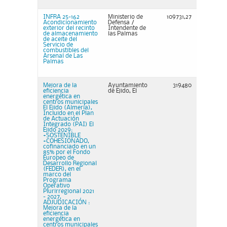
INFRA 25-162
Ministerio de
109731,27
Acondicionamiento
Defensa /
exterior del recinto
Intendente de
de almacenamiento
las Palmas
de aceite del
Servicio de
combustibles del
Arsenal de Las
Palmas
Mejora de la
Ayuntamiento
319480
eficiencia
de Ejido, El
energética en
centros municipales
El Ejido (Almería),
Incluido en el Plan
de Actuación
Integrado (PAI) El
Ejido 2029:
+SOSTENIBLE
+COHESIONADO,
cofinanciado en un
85% por el Fondo
Europeo de
Desarrollo Regional
(FEDER), en el
marco del
Programa
Operativo
Plurirregional 2021
- 2027,
ADJUDICACIÓN :
Mejora de la
eficiencia
energética en
centros municipales