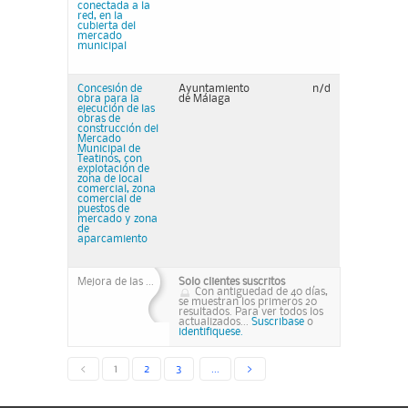
conectada a la
red, en la
cubierta del
mercado
municipal
Concesión de
Ayuntamiento
n/d
obra para la
de Málaga
ejecución de las
obras de
construcción del
Mercado
Municipal de
Teatinos, con
explotación de
zona de local
comercial, zona
comercial de
puestos de
mercado y zona
de
aparcamiento
Mejora de las ...
Solo clientes suscritos
Con antiguedad de 40 días,
se muestran los primeros 20
resultados. Para ver todos los
actualizados...
Suscribase
o
identifiquese.
<
1
2
3
...
>