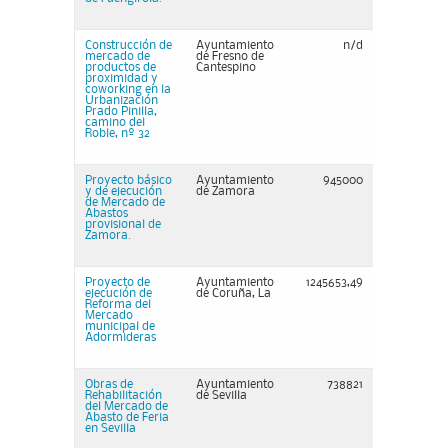
Construcción de
Ayuntamiento
n/d
mercado de
de Fresno de
productos de
Cantespino
proximidad y
coworking en la
Urbanización
Prado Pinilla,
camino del
Roble, nº 32
Proyecto básico
Ayuntamiento
945000
y de ejecución
de Zamora
de Mercado de
Abastos
provisional de
Zamora.
Proyecto de
Ayuntamiento
1245653,49
ejecución de
de Coruña, La
Reforma del
Mercado
municipal de
Adormideras
Obras de
Ayuntamiento
738821
Rehabilitación
de Sevilla
del Mercado de
Abasto de Feria
en Sevilla