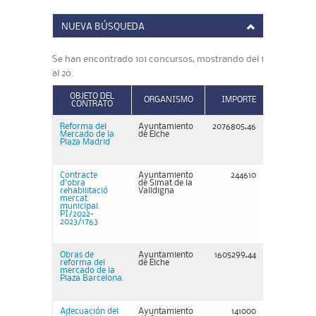
NUEVA BÚSQUEDA
Se han encontrado 101 concursos, mostrando del 1
al 20.
OBJETO DEL
ORGANISMO
IMPORTE
CONTRATO
Reforma del
Ayuntamiento
2076805,46
Mercado de la
de Elche
Plaza Madrid
Contracte
Ayuntamiento
244610
d'obra
de Simat de la
rehabilitació
Valldigna
mercat
municipal.
PI/2022-
2023/1763
Obras de
Ayuntamiento
1605299,44
reforma del
de Elche
mercado de la
Plaza Barcelona.
Adecuación del
Ayuntamiento
141000