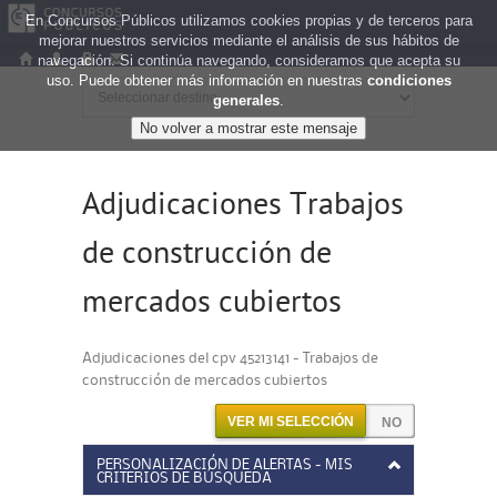
En Concursos Públicos utilizamos cookies propias y de terceros para
mejorar nuestros servicios mediante el análisis de sus hábitos de
navegación. Si continúa navegando, consideramos que acepta su
uso. Puede obtener más información en nuestras
condiciones
generales
.
Adjudicaciones Trabajos
de construcción de
mercados cubiertos
Adjudicaciones del cpv 45213141 - Trabajos de
construcción de mercados cubiertos
VER MI SELECCIÓN
PERSONALIZACIÓN DE ALERTAS - MIS
CRITERIOS DE BÚSQUEDA