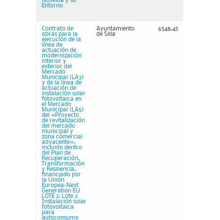
Novelda y su
Entorno.
Contrato de
Ayuntamiento
6548,45
obras para la
de Silla
ejecución de la
línea de
actuación de
modernización
interior y
exterior del
Mercado
Municipal (LA3)
y de la línea de
actuación de
instalación solar
fotovoltaica en
el Mercado
Municipal (LA5)
del «Proyecto
de revitalización
del mercado
municipal y
zona comercial
adyacente»,
incluido dentro
del Plan de
Recuperación,
Transformación
y Resiliencia,
financiado por
la Unión
Europea-Next
Generation EU
LOTE 2: Lote 2.
Instalación solar
fotovoltaica
para
autoconsumo