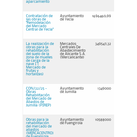
aparcamiento
Contratación de
Ayuntamiento
1696460,99
las obras de
de Yecla
"Remodelación
del Mercado
Central de Yecla"
La realización de
Mercados
349547,32
obras para la
Centrales De
rehabilitación
Abastecimiento
del suelo de la
de Alicante S.A.
zona de muelles
(Mercalicante)
de carga de la
nave I (
Mercado de
frutas y
hortalizas)
CON/22/25 -
Ayuntamiento
1349000
Obras
de Jumilla
Rehabilitación
del Mercado de
Abastos de
Jumilla (PIREP)
Obras para la
Ayuntamiento
10588000
rehabilitación
de Fuengirola
del mercado de
abastos
(MERCACENTRO)
de Fuengirola.