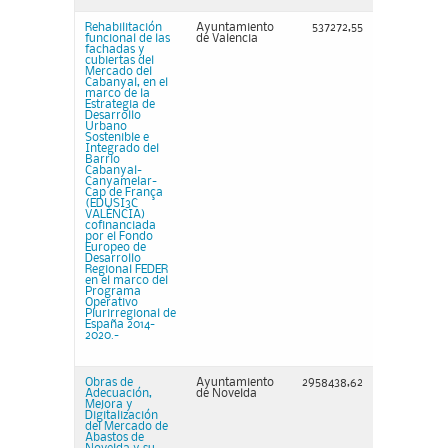
Rehabilitación
Ayuntamiento
537272,55
funcional de las
de Valencia
fachadas y
cubiertas del
Mercado del
Cabanyal, en el
marco de la
Estrategia de
Desarrollo
Urbano
Sostenible e
Integrado del
Barrio
Cabanyal-
Canyamelar-
Cap de França
(EDUSI3C
VALÈNCIA)
cofinanciada
por el Fondo
Europeo de
Desarrollo
Regional FEDER
en el marco del
Programa
Operativo
Plurirregional de
España 2014-
2020.-
Obras de
Ayuntamiento
2958438,62
Adecuación,
de Novelda
Mejora y
Digitalización
del Mercado de
Abastos de