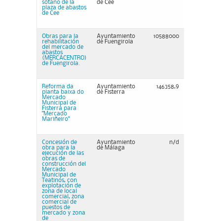
sótano de la
de Cee
plaza de abastos
de Cee
Obras para la
Ayuntamiento
10588000
rehabilitación
de Fuengirola
del mercado de
abastos
(MERCACENTRO)
de Fuengirola.
Reforma da
Ayuntamiento
146358,9
planta baixa do
de Fisterra
Mercado
Municipal de
Fisterra para
"Mercado
Mariñeiro"
Concesión de
Ayuntamiento
n/d
obra para la
de Málaga
ejecución de las
obras de
construcción del
Mercado
Municipal de
Teatinos, con
explotación de
zona de local
comercial, zona
comercial de
puestos de
mercado y zona
de