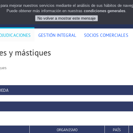
 para mejorar nuestros servicios mediante el análisis de sus hábitos de nav
Puede obtener más información en nuestras
condiciones generales
.
DJUDICACIONES
GESTIÓN INTEGRAL
SOCIOS COMERCIALES
ces y mástiques
ques
UEDA
ORGANISMO
PAÍS