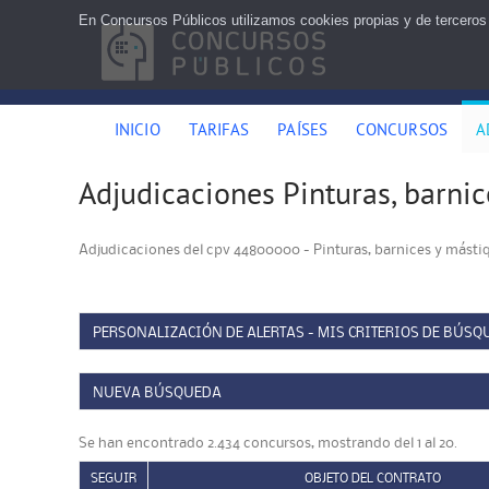
En Concursos Públicos utilizamos cookies propias y de terceros
INICIO
TARIFAS
PAÍSES
CONCURSOS
A
Adjudicaciones Pinturas, barni
Adjudicaciones del cpv 44800000 - Pinturas, barnices y másti
PERSONALIZACIÓN DE ALERTAS - MIS CRITERIOS DE BÚSQ
NUEVA BÚSQUEDA
Se han encontrado 2.434 concursos, mostrando del 1 al 20.
SEGUIR
OBJETO DEL CONTRATO