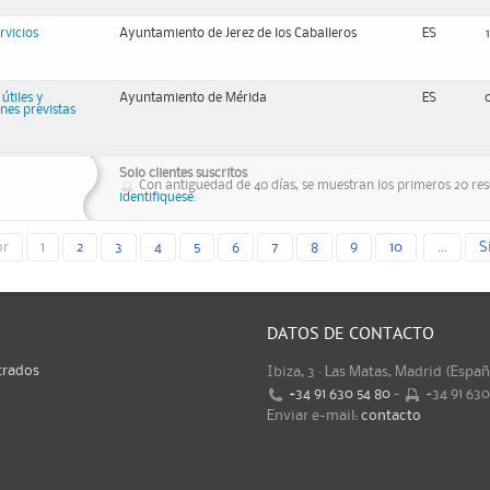
rvicios
Ayuntamiento de Jerez de los Caballeros
ES
útiles y
Ayuntamiento de Mérida
ES
nes previstas
Solo clientes suscritos
Con antiguedad de 40 días, se muestran los primeros 20 resu
identifiquese.
or
1
2
3
4
5
6
7
8
9
10
...
S
DATOS DE CONTACTO
trados
Ibiza, 3 · Las Matas, Madrid (Espa
+34 91 630 54 80
-
+34 91 63
Enviar e-mail:
contacto