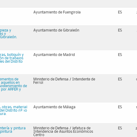
Ayuntamiento de Fuengirola
ES
pieza y
Ayuntamiento de Gibraleón
ES
as y
Gibraleón.
ras, botiquín y
Ayuntamiento de Madrid
ES
ión de trabajos
es del Distrito
lementos de
Ministerio de Defensa / Intendente de
ES
 aquellos en
Ferrol
 sostenimiento de
 por ARFER y
, obras, material
Ayuntamiento de Málaga
ES
el Distrito nº 10
tura.
ntería y pintura
Ministerio de Defensa / Jefatura de
ES
pintura
Intendencia de Asuntos Económicos
Centro