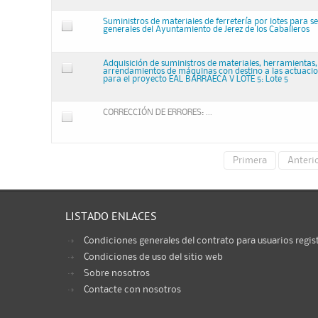
Suministros de materiales de ferretería por lotes para se
generales del Ayuntamiento de Jerez de los Caballeros
Adquisición de suministros de materiales, herramientas, 
arrendamientos de máquinas con destino a las actuacio
para el proyecto EAL BARRAECA V LOTE 5: Lote 5
CORRECCIÓN DE ERRORES: ...
Primera
Anteri
LISTADO ENLACES
Condiciones generales del contrato para usuarios regis
Condiciones de uso del sitio web
Sobre nosotros
Contacte con nosotros