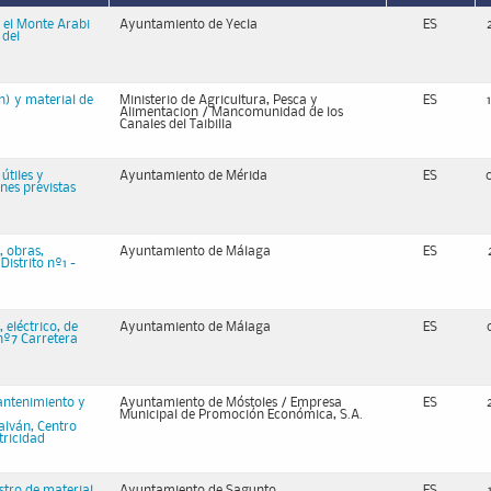
 el Monte Arabi
Ayuntamiento de Yecla
ES
 del
n) y material de
Ministerio de Agricultura, Pesca y
ES
Alimentacion / Mancomunidad de los
Canales del Taibilla
útiles y
Ayuntamiento de Mérida
ES
nes previstas
, obras,
Ayuntamiento de Málaga
ES
Distrito nº1 -
 eléctrico, de
Ayuntamiento de Málaga
ES
 nº7 Carretera
mantenimiento y
Ayuntamiento de Móstoles / Empresa
ES
Municipal de Promoción Económica, S.A.
alván, Centro
tricidad
stro de material
Ayuntamiento de Sagunto
ES