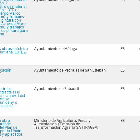
ón. ?
stro de material
ón. LOTE 1:
cuerdo Marco
rio) y trabajos
e pintura con
de Acuerdo Marco
rio) y trabajos
l de pintura para
ión.
, obras, eléctrico
Ayuntamiento de Málaga
ES
urriana. LOTE 4:
ecución
Ayuntamiento de Pedrajas de San Esteban
ES
"
rir les
Ayuntamiento de Sabadell
ES
ntracte és el
n l'annex I del
ateixa
 un dany o
icipals.
a obra
Ministerio de Agricultura, Pesca y
ES
ural de
Alimentacion / Empresa de
el Plan de
Transformación Agraria SA (TRAGSA)
 por la Unión
s y aplacados