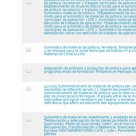
de pintura (accesorio) y trabajos (principal) de aplicaci
Establecimiento de Acuerdo Marco mixto para el sumini
de pintura (accesorio) y trabajos (principal) de aplicaci
Suministro material de pintura. ?Establecimiento de A
mixto para el suministro de material de pintura (acceso
(principal) de aplicación. LOTE 2: Suministro material d
ejecución de trabajos de aplicación. ?Establecimiento 
mixto para el suministro de material de pintura (acceso
(principal) de aplicación. LOTE 3: Suministro de materia
señalización viaria con ejecución de trabajos de aplicac
Suministro de material de pintura, ferretería, fontanería
y de limpieza para la Junta Municipal de Distrito nº 8 Ch
Material de Construcción.
Adquisición de artículos y productos de pintura para ej
programa mixto de formación "Pintamos en Pedrajas IV
43/2025 Subministrament de material de pintura per cob
necessitats de diferents serveis / L'objecte del present co
subministrament del material de pintura que es descriu e
plec de prescripcions tècniques i d'aquells altres de la m
naturalesa que siguin necessaris per reparar o esmenar
deficiència que afecti als elements dels equipaments mun
Suministro de material de revestimiento y acabado en l
"Restauración y adecuación de los bienes de interés cult
Guarromán. Pósito en Guarromán (Jaén)", en el marco d
Recuperación, Transformación y Resiliencia, financiado
Europea-NEXTGENERATIONEU LOTE 1: Lote 1: Pavimento
pétreos