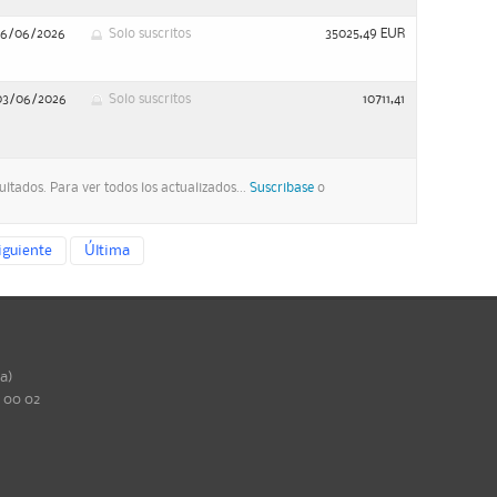
16/06/2026
Solo suscritos
35025,49 EUR
03/06/2026
Solo suscritos
10711,41
ltados. Para ver todos los actualizados...
Suscribase
o
iguiente
Última
ña)
0 00 02