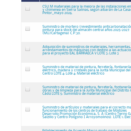
CSU.M materiales para la mejora de las instalaciones en
y chimenea en Sierra Salinas, según albarán de La Casa
Pintor_mayo 2026.
Suministro de mortero (revestimiento anticarbonatació
pintura para stock del almacén central años 2025-2027.
(MU/Cartagena) C.P.30.
Adquisición de suministros de materiales, herramientas, 
arrendamientos de máquinas con destino a las actuacio
para el proyecto EAL BARRAECA V LOTE 3: Lote 3
Suministro de material de pintura, ferretería, fontanería
eléctrico, madera y cristales para la Junta Municipal del 
Centro LOTE 4: Lote 4: Material eléctrico
Suministro de material de pintura, ferretería, fontanería,
obras y de limpieza para la Junta Municipal del Distrito
Cádiz LOTE 5: Suministro de material eléctrico
Suministro de artículos y materiales para el correcto 
funcionamiento de los centros de trabajo de Móstoles
Desarrollo.Promoción Económica, S. A (Centro Tierno G
Salzillo y Centro Polígono I Arroyomolinos). LOTE 1: Elec
Establecimiento de Acuerdo Marco mixto para el sumini