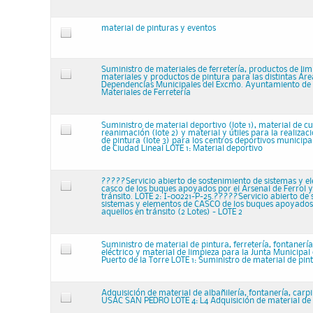
material de pinturas y eventos
Suministro de materiales de ferretería, productos de lim
materiales y productos de pintura para las distintas Áre
Dependencias Municipales del Excmo. Ayuntamiento de 
Materiales de Ferretería
Suministro de material deportivo (lote 1), material de cu
reanimación (lote 2) y material y útiles para la realizac
de pintura (lote 3) para los centros deportivos municipal
de Ciudad Lineal LOTE 1: Material deportivo
?????Servicio abierto de sostenimiento de sistemas y e
casco de los buques apoyados por el Arsenal de Ferrol y
tránsito. LOTE 2: I-00221-P-25.?????Servicio abierto de
sistemas y elementos de CASCO de los buques apoyados
aquellos en tránsito (2 Lotes) - LOTE 2
Suministro de material de pintura, ferretería, fontanería
eléctrico y material de limpieza para la Junta Municipal d
Puerto de la Torre LOTE 1: Suministro de material de pin
Adquisición de material de albañilería, fontanería, carpi
USAC SAN PEDRO LOTE 4: L4 Adquisición de material de 