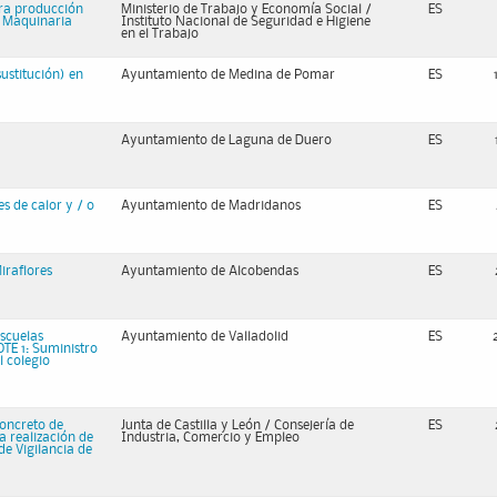
ara producción
Ministerio de Trabajo y Economía Social /
ES
e Maquinaria
Instituto Nacional de Seguridad e Higiene
en el Trabajo
ustitución) en
Ayuntamiento de Medina de Pomar
ES
Ayuntamiento de Laguna de Duero
ES
s de calor y / o
Ayuntamiento de Madridanos
ES
iraflores
Ayuntamiento de Alcobendas
ES
escuelas
Ayuntamiento de Valladolid
ES
OTE 1: Suministro
l colegio
oncreto de
Junta de Castilla y León / Consejería de
ES
 realización de
Industria, Comercio y Empleo
de Vigilancia de