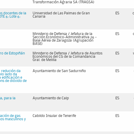
Transformación Agraria SA (TRAGSA)
s docentes de la
Universidad de Las Palmas de Gran
ES
TE 6: Lote 6:
Canaria
Ministerio de Defensa / Jefatura de la
ES
Sección Económico-Administrativa 26 -
Base Aérea de Zaragoza (Agrupación
BASE)
dro de Estopiñán
Ministerio de Defensa / Jefatura de Asuntos
ES
Económicos del CG de la Comandancia
Gral. de Melilla
a redución da
Ayuntamiento de San Sadurniño
ES
lo lado da
 edificación e
ns de dióxido de
a, para la
Ayuntamiento de Calp
ES
sación de gas
Cabildo Insular de Tenerife
ES
ños masculinos y