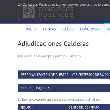
En Concursos Públicos utilizamos cookies propias y de terceros
INICIO
TARIFAS
PAÍSES
CONCURSOS
A
Adjudicaciones Calderas
Adjudicaciones del cpv 44621200 - Calderas
PERSONALIZACIÓN DE ALERTAS - MIS CRITERIOS DE BÚSQ
NUEVA BÚSQUEDA
Se han encontrado 261 concursos, mostrando del 1 al 20.
SEGUIR
OBJETO DEL CONTRATO