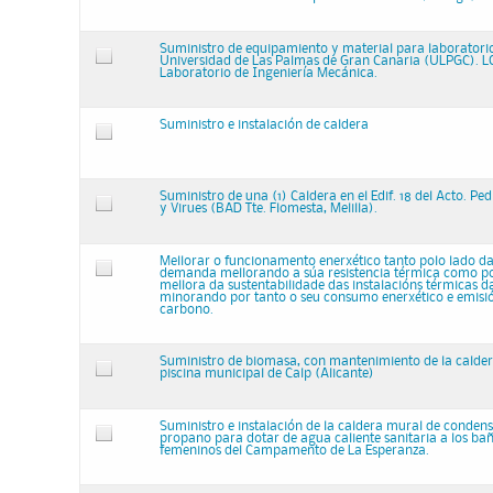
Suministro de equipamiento y material para laboratorio
Universidad de Las Palmas de Gran Canaria (ULPGC). LO
Laboratorio de Ingeniería Mecánica.
Suministro e instalación de caldera
Suministro de una (1) Caldera en el Edif. 18 del Acto. Pe
y Virues (BAD Tte. Flomesta, Melilla).
Mellorar o funcionamento enerxético tanto polo lado d
demanda mellorando a súa resistencia térmica como po
mellora da sustentabilidade das instalacións térmicas da
minorando por tanto o seu consumo enerxético e emisió
carbono.
Suministro de biomasa, con mantenimiento de la calder
piscina municipal de Calp (Alicante)
Suministro e instalación de la caldera mural de conden
propano para dotar de agua caliente sanitaria a los ba
femeninos del Campamento de La Esperanza.