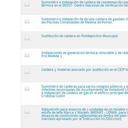
Suministro e instalación de caldera de condensación p
térmica en el INSST- Centro Nacional de Verificación d
Suministro e instalación de de una caldera de gasóleo (s
las Piscinas Climatizadas de Medina de Pomar.
Sustitución de caldera en Polideportivo Municipal
Instalaciones de generacion termica renovable y de rede
frio.Medida 3
Caldera y material asociado por sustitución en el CEIP M
Suministro de calderas para varios colegios públicos y 
infantiles municipales del Ayuntamiento de Valladolid L
e instalación de caldera de gas en el edificio principal de
Cristóbal Colón
Adquisición para ensayos de 3 unidades de un modelo c
estufa de leña Marca y Modelo: BRONPI - LERMA. para la
ensayos de condiciones reglamentarias dentro del plan 
mercado aprobado por la Instrucción 07/DGI/2025