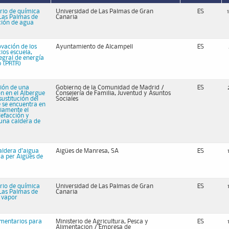
rio de química
Universidad de Las Palmas de Gran
ES
 Las Palmas de
Canaria
ción de agua
ovación de los
Ayuntamiento de Alcampell
ES
ios escuela,
egral de energía
0 (PRTR)
ción de una
Gobierno de la Comunidad de Madrid /
ES
n en el Albergue
Consejería de Familia, Juventud y Asuntos
sustitución del
Sociales
 se encuentra en
iamente el
lefacción y
 una caldera de
caldera d’aigua
Aigües de Manresa, SA
ES
da per Aigües de
rio de química
Universidad de Las Palmas de Gran
ES
 Las Palmas de
Canaria
a vapor
ementarios para
Ministerio de Agricultura, Pesca y
ES
Alimentacion / Empresa de