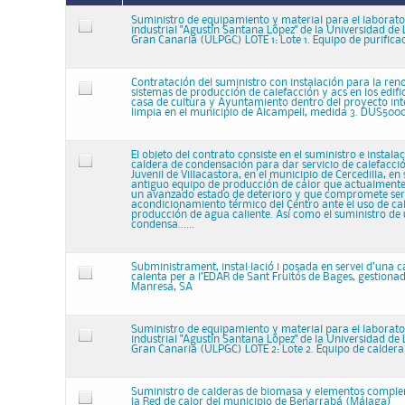
Suministro de equipamiento y material para el laborato
industrial "Agustín Santana López" de la Universidad de
Gran Canaria (ULPGC) LOTE 1: Lote 1. Equipo de purifica
Contratación del suministro con instalación para la ren
sistemas de producción de calefacción y acs en los edific
casa de cultura y Ayuntamiento dentro del proyecto int
limpia en el municipio de Alcampell, medida 3. DUS500
El objeto del contrato consiste en el suministro e instala
caldera de condensación para dar servicio de calefacció
Juvenil de Villacastora, en el municipio de Cercedilla, en 
antiguo equipo de producción de calor que actualmente
un avanzado estado de deterioro y que compromete ser
acondicionamiento térmico del Centro ante el uso de ca
producción de agua caliente. Así como el suministro de
condensa......
Subministrament, instal·lació i posada en servei d’una 
calenta per a l’EDAR de Sant Fruitós de Bages, gestiona
Manresa, SA
Suministro de equipamiento y material para el laborato
industrial "Agustín Santana López" de la Universidad de
Gran Canaria (ULPGC) LOTE 2: Lote 2. Equipo de calder
Suministro de calderas de biomasa y elementos compl
la Red de calor del municipio de Benarrabá (Málaga)