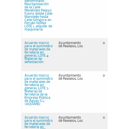
denominado
Reurbanización
de la Calle
Menéndez Pelayo
tramo desde Calle
Manolete hasta
Calle Góngora en
Fernán Núñez
LOTE 1: alquiler de
maquinaria
Acuerdo marco
Ayuntamiento
0
para el suministro
de Realejos, Los
de materiales de
ferretería en
general, LOTE 4:
Material de
señalización
Acuerdo marco
Ayuntamiento
0
para el suministro
de Realejos, Los
de materiales de
ferretería en
general, LOTE 3:
Material de
ferretería de la
Empresa Pública
de Aguas S.L.
(AQUARE)
Acuerdo marco
Ayuntamiento
0
para el suministro
de Realejos, Los
de materiales de
ferretería en