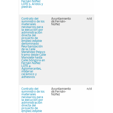
Fernán Núñez
LOTE 5: Aridos y
piedras
Contrato del
Ayuntamiento
n/d
suministro de los
de Fernán-
materiales
Núñez
necesarios para
la ejecución por
administración
directa del
proyecto de
empleo estable
denominado
Reurbanización
de la Calle
Menéndez Pelayo
tramo desde Calle
Manolete hasta
Calle Góngora en
Fernán Núñez
LOTE 4:
Aglomerantes,
material
cerámico y
adhesivos
Contrato del
Ayuntamiento
n/d
suministro de los
de Fernán-
materiales
Núñez
necesarios para
la ejecución por
administración
directa del
proyecto de
empleo estable