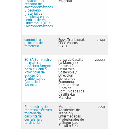
instalación y
Mugenat
retirada de
electrodomésticos
y pequeño
material de
ferretería en los
centros de Mutua
Universal. LOTE 1:
Electrodomésticos
suministro
EuskoTrenbideak
6340
artículos de
FFCC Vascos,
ferretería
S.A.U.
EC-EA Suministro
Junta de Castilla
2000,1
de material
La Mancha /
didáctico fungible
Consejería de
para el Centro
Desarrollo
Provincial de
Sostenible /
Educación
Dirección
Ambiental de
General de
Albacete La
Economía
Abubilla
Circular de la
Junta de
Comunidades de
Castilla-La
Mancha
Suministros de
Mutua de
2550
material eléctrico,
Accidentes de
fontanería,
Trabajo y
carpintería,
Enfermedades
cerrajería y
Profesionales de
jardinería
la Seguridad
Social n.º 61