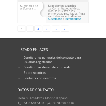
Suministro de
Solo clientes suscritos
artículos y ...
Con antiguedad de 40
días, se muestran los
primeros 20 resultados. Para
ver todos los actualizados...
Suscribase
o
identifiquese.
<
1
2
3
...
>
LISTADO ENLACES
Condiciones generales del contrato para
usuarios registrados
Condiciones de uso del sitio web
Sobre nosotros
Contacte con nosotros
DATOS DE CONTACTO
Ibiza, 3 · Las Matas, Madrid (España)
+34 91 630 54 80
-
+34 91 630 00 02