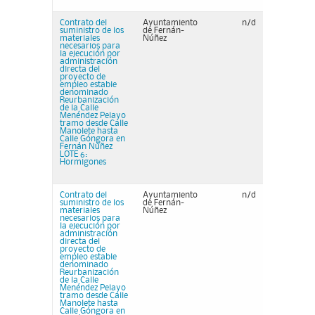
Contrato del
Ayuntamiento
n/d
suministro de los
de Fernán-
materiales
Núñez
necesarios para
la ejecución por
administración
directa del
proyecto de
empleo estable
denominado
Reurbanización
de la Calle
Menéndez Pelayo
tramo desde Calle
Manolete hasta
Calle Góngora en
Fernán Núñez
LOTE 6:
Hormigones
Contrato del
Ayuntamiento
n/d
suministro de los
de Fernán-
materiales
Núñez
necesarios para
la ejecución por
administración
directa del
proyecto de
empleo estable
denominado
Reurbanización
de la Calle
Menéndez Pelayo
tramo desde Calle
Manolete hasta
Calle Góngora en