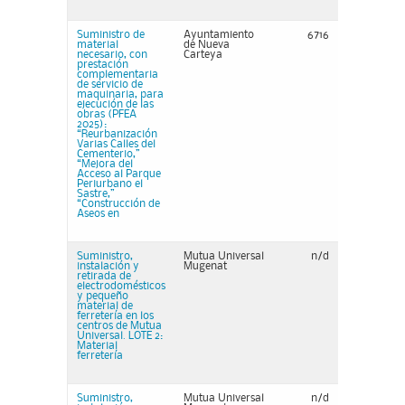
Suministro de
Ayuntamiento
6716
material
de Nueva
necesario, con
Carteya
prestación
complementaria
de servicio de
maquinaria, para
ejecución de las
obras (PFEA
2025):
“Reurbanización
Varias Calles del
Cementerio,”
“Mejora del
Acceso al Parque
Periurbano el
Sastre,”
“Construcción de
Aseos en
Suministro,
Mutua Universal
n/d
instalación y
Mugenat
retirada de
electrodomésticos
y pequeño
material de
ferretería en los
centros de Mutua
Universal. LOTE 2:
Material
ferretería
Suministro,
Mutua Universal
n/d