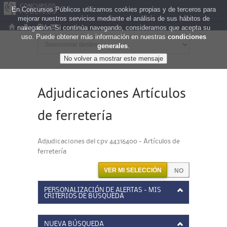
En Concursos Públicos utilizamos cookies propias y de terceros para
mejorar nuestros servicios mediante el análisis de sus hábitos de
navegación. Si continúa navegando, consideramos que acepta su
uso. Puede obtener más información en nuestras
condiciones
generales
.
Adjudicaciones Artículos
de ferretería
Adjudicaciones del cpv 44316400 - Artículos de
ferretería
VER MI SELECCIÓN
PERSONALIZACIÓN DE ALERTAS - MIS
CRITERIOS DE BÚSQUEDA
NUEVA BÚSQUEDA