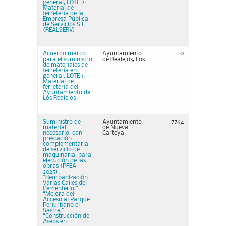
general, LOTE 2:
Material de
ferretería de la
Empresa Pública
de Servicios S.l.
(REALSERV)
Acuerdo marco
Ayuntamiento
0
para el suministro
de Realejos, Los
de materiales de
ferretería en
general, LOTE 1:
Material de
ferretería del
Ayuntamiento de
Los Realejos
Suministro de
Ayuntamiento
7764
material
de Nueva
necesario, con
Carteya
prestación
complementaria
de servicio de
maquinaria, para
ejecución de las
obras (PFEA
2025):
“Reurbanización
Varias Calles del
Cementerio,”
“Mejora del
Acceso al Parque
Periurbano el
Sastre,”
“Construcción de
Aseos en