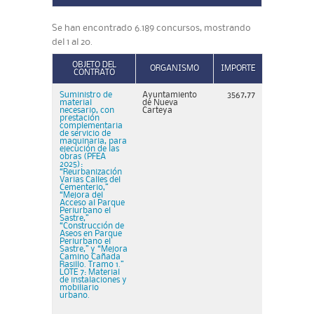
Se han encontrado 6.189 concursos, mostrando
del 1 al 20.
OBJETO DEL
ORGANISMO
IMPORTE
CONTRATO
Suministro de
Ayuntamiento
3567,77
material
de Nueva
necesario, con
Carteya
prestación
complementaria
de servicio de
maquinaria, para
ejecución de las
obras (PFEA
2025):
“Reurbanización
Varias Calles del
Cementerio,”
“Mejora del
Acceso al Parque
Periurbano el
Sastre,”
“Construcción de
Aseos en Parque
Periurbano el
Sastre,” y “Mejora
Camino Cañada
Rasillo. Tramo 1.”
LOTE 7: Material
de instalaciones y
mobiliario
urbano.