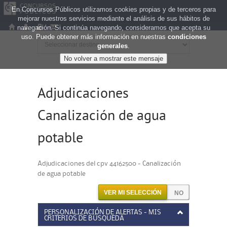
En Concursos Públicos utilizamos cookies propias y de terceros para
mejorar nuestros servicios mediante el análisis de sus hábitos de
navegación. Si continúa navegando, consideramos que acepta su
uso. Puede obtener más información en nuestras
condiciones
generales
.
Adjudicaciones
Canalización de agua
potable
Adjudicaciones del cpv 44162500 - Canalización
de agua potable
VER MI SELECCIÓN
PERSONALIZACIÓN DE ALERTAS - MIS
CRITERIOS DE BÚSQUEDA