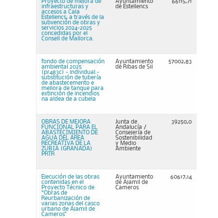
Proyecto de mejora de
Ayuntamiento
66115,71
infraestructuras y
de Estellencs
accesos a Cala
Estellencs, a través de la
subvención de obras y
servicios 2024-2025
concedidas por el
Consell de Mallorca.
fondo de compensación
Ayuntamiento
57002,83
ambiental 2025
de Ribas de Sil
(pr483c) - individual.-
substitución de tubería
de abastecemento e
mellora de tanque para
extinción de incendios
na aldea de a cubela
OBRAS DE MEJORA
Junta de
39250,0
FUNCIONAL PARA EL
Andalucía /
ABASTECIMIENTO DE
Consejería de
AGUA DEL ÁREA
Sostenibilidad
RECREATIVA DE LA
y Medio
ZUBIA (GRANADA)
Ambiente
PRTR
Ejecución de las obras
Ayuntamiento
60617,14
contenidas en el
de Ajamil de
Proyecto Técnico de
Cameros
“Obras de
Reurbanización de
varias zonas del casco
urbano de Ajamil de
Cameros"