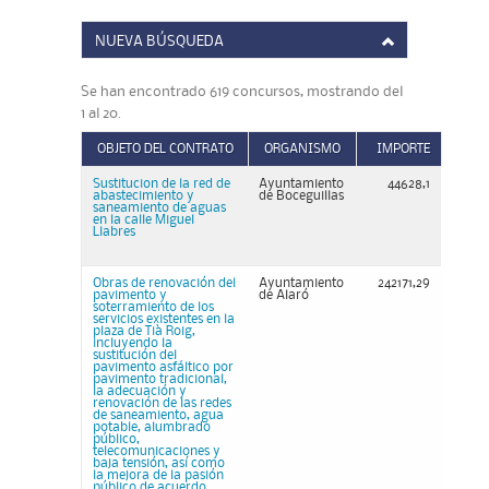
NUEVA BÚSQUEDA
Se han encontrado 619 concursos, mostrando del
1 al 20.
OBJETO DEL CONTRATO
ORGANISMO
IMPORTE
Sustitucion de la red de
Ayuntamiento
44628,1
abastecimiento y
de Boceguillas
saneamiento de aguas
en la calle Miguel
Llabres
Obras de renovación del
Ayuntamiento
242171,29
pavimento y
de Alaró
soterramiento de los
servicios existentes en la
plaza de Tià Roig,
incluyendo la
sustitución del
pavimento asfáltico por
pavimento tradicional,
la adecuación y
renovación de las redes
de saneamiento, agua
potable, alumbrado
público,
telecomunicaciones y
baja tensión, así como
la mejora de la pasión
público de acuerdo