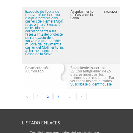
Execució de l'obra de
Ayuntamiento
147084,51
renovació de la xarxa
de Cassà de la
d'aigua potable dels
Selva
carrers del Remei i Molí,
fases 2 i 3.2 / Execució
de les obres
corresponents a les
fases 2 i 3.2 del projecte
de renovació de la
xarxa d’aigua potable i
millora del paviment al
carrer del Molí i entorns,
al terme municipal de
Cassà de la Selva.
Pavimentación,
Solo clientes suscritos
Alumbrado ...
Con antiguedad de 40
días, se muestran los
primeros 20 resultados. Para
ver todos los actualizados...
Suscribase
o
identifiquese.
<
1
2
3
...
>
LISTADO ENLACES