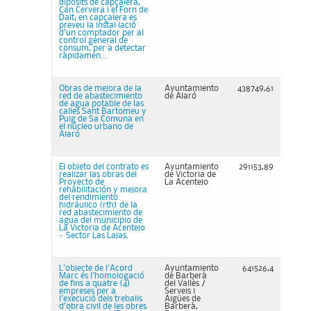
dipòsits de capçalera,
Can Cervera i el Forn de
Dalt; en capçalera es
preveu la instal·lació
d’un comptador per al
control general de
consum, per a detectar
ràpidamen...
Obras de mejora de la
Ayuntamiento
438749,61
red de abastecimiento
de Alaró
de agua potable de las
calles Sant Bartomeu y
Puig de Sa Comuna en
el núcleo urbano de
Alaró
El objeto del contrato es
Ayuntamiento
291153,89
realizar las obras del
de Victoria de
Proyecto de
La Acentejo
rehabilitación y mejora
del rendimiento
hidráulico (rth) de la
red abastecimiento de
agua del municipio de
La Victoria de Acentejo
– Sector Las Lajas.
L'objecte de l'Acord
Ayuntamiento
641526,4
Marc és l'homologació
de Barberà
de fins a quatre (4)
del Vallès /
empreses per a
Serveis i
l'execució dels treballs
Aigües de
d'obra civil de les obres
Barberà,