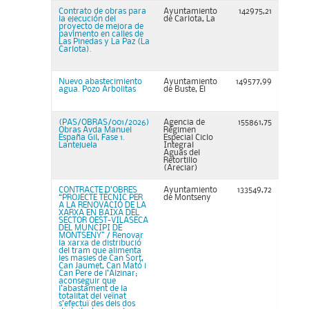
Contrato de obras para
Ayuntamiento
142975,21
la ejecución del
de Carlota, La
proyecto de mejora de
pavimento en calles de
Las Pinedas y La Paz (La
Carlota).
Nuevo abastecimiento
Ayuntamiento
149577,99
agua. Pozo Arbolitas
de Buste, El
(PAS/OBRAS/001/2026)
Agencia de
155861,75
Obras Avda Manuel
Régimen
España Gil, Fase 1.
Especial Ciclo
Lantejuela
Integral
Aguas del
Retortillo
(Areciar)
CONTRACTE D’OBRES
Ayuntamiento
133549,72
“PROJECTE TÈCNIC PER
de Montseny
A LA RENOVACIÓ DE LA
XARXA EN BAIXA DEL
SECTOR OEST-VILASECA
DEL MUNCIPI DE
MONTSENY” / Renovar
la xarxa de distribució
del tram que alimenta
les masies de Can Sort,
Can Jaumet, Can Mató i
Can Pere de l’Alzinar;
aconseguir que
l’abastament de la
totalitat del veïnat
s’efectuï des dels dos