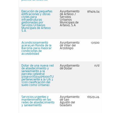
Ejecución de pequeñas
Ayuntamiento
89426,54
edificaciones y obras
de Arteixo /
civiles para
Servizos
infraestruturas
Urbanos
gestionadas por
Municipais de
Servizos Urbanos
Arteixo, S.A
Municipais de Arteixo
S.A.
Acondicionamiento
Ayuntamiento
131500
aceras en Ronda de la
de Villar del
Baronía para mejorar
Arzobispo
condiciones de
accesibilidad
Dotar de una nueva red
Ayuntamiento
n/d
de abastecimiento y
de Dúdar
saneamiento a la
parcela catastral
6958101VG5165H0001TU
perteneciente a la UA 3
(con clasificación del
suelo como Urbana).
Servicios urgentes y
Ayuntamiento
195251,26
mantenimiento en las
de San
redes de abastecimiento
Agustín del
y saneamiento
Guadalix