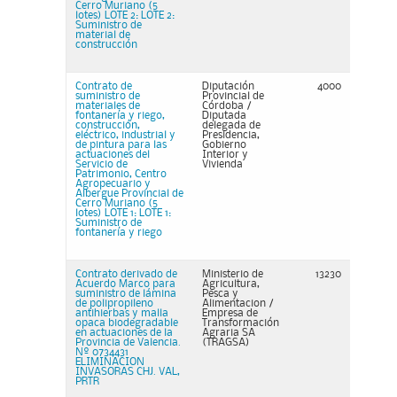
Cerro Muriano (5
lotes) LOTE 2: LOTE 2:
Suministro de
material de
construcción
Contrato de
Diputación
4000
suministro de
Provincial de
materiales de
Córdoba /
fontanería y riego,
Diputada
construcción,
delegada de
eléctrico, industrial y
Presidencia,
de pintura para las
Gobierno
actuaciones del
Interior y
Servicio de
Vivienda
Patrimonio, Centro
Agropecuario y
Albergue Provincial de
Cerro Muriano (5
lotes) LOTE 1: LOTE 1:
Suministro de
fontanería y riego
Contrato derivado de
Ministerio de
13230
Acuerdo Marco para
Agricultura,
suministro de lámina
Pesca y
de polipropileno
Alimentacion /
antihierbas y malla
Empresa de
opaca biodegradable
Transformación
en actuaciones de la
Agraria SA
Provincia de Valencia.
(TRAGSA)
Nº 0734431
ELIMINACION
INVASORAS CHJ. VAL,
PRTR