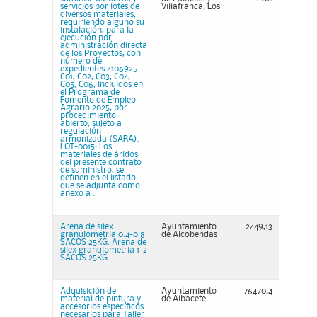
servicios por lotes de
Villafranca, Los
diversos materiales,
requiriendo alguno su
instalación, para la
ejecución por
administración directa
de los Proyectos, con
número de
expedientes 4106925
C01, C02, C03, C04,
C05, C06, incluidos en
el Programa de
Fomento de Empleo
Agrario 2025, por
procedimiento
abierto, sujeto a
regulación
armonizada (SARA).
LOT-0015: Los
materiales de áridos
del presente contrato
de suministro, se
definen en el listado
que se adjunta como
anexo a ...
Arena de silex
Ayuntamiento
2449,13
granulometria 0.4-0.8
de Alcobendas
SACOS 25KG. Arena de
silex granulometria 1-2
SACOS 25KG.
Adquisición de
Ayuntamiento
76470,4
material de pintura y
de Albacete
accesorios específicos
necesarios para Taller