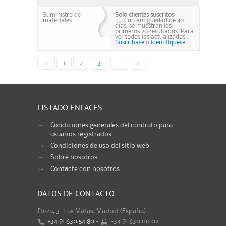
Suministro de
Solo clientes suscritos
materiales ...
Con antiguedad de 40
días, se muestran los
primeros 20 resultados. Para
ver todos los actualizados...
Suscribase
o
identifiquese.
<
1
2
3
...
>
LISTADO ENLACES
Condiciones generales del contrato para
usuarios registrados
Condiciones de uso del sitio web
Sobre nosotros
Contacte con nosotros
DATOS DE CONTACTO
Ibiza, 3 · Las Matas, Madrid (España)
+34 91 630 54 80
-
+34 91 630 00 02