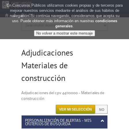
En Concursos Públicos utilizamos cookies propias y de terceros para
mejorar nuestros servicios mediante el análisis de sus hábitos de
navegación. Si continúa navegando, consideramos que acepta su
uso. Puede obtener más información en nuestras
condiciones
generales
.
Adjudicaciones
Materiales de
construcción
Adjudicaciones del cpv 44110000 - Materiales de
construcción
VER MI SELECCIÓN
PERSONALIZACIÓN DE ALERTAS - MIS
CRITERIOS DE BÚSQUEDA