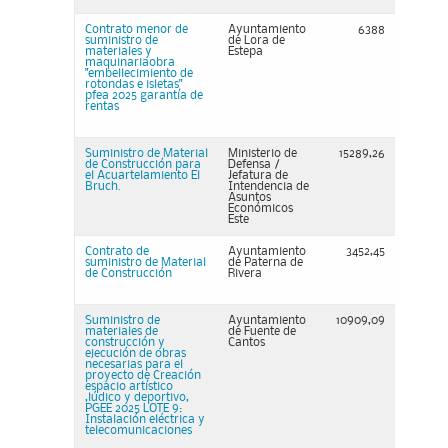
Contrato menor de
Ayuntamiento
6388
suministro de
de Lora de
materiales y
Estepa
maquinariaobra
"embellecimiento de
rotondas e isletas"
pfea 2025 garantía de
rentas
Suministro de Material
Ministerio de
15289,26
de Construcción para
Defensa /
el Acuartelamiento El
Jefatura de
Bruch.
Intendencia de
Asuntos
Económicos
Este
Contrato de
Ayuntamiento
3452,45
suministro de Material
de Paterna de
de Construcción
Rivera
Suministro de
Ayuntamiento
10909,09
materiales de
de Fuente de
construcción y
Cantos
ejecución de obras
necesarias para el
proyecto de Creación
espacio artístico
,lúdico y deportivo,
PGEE 2025 LOTE 9:
Instalación eléctrica y
telecomunicaciones