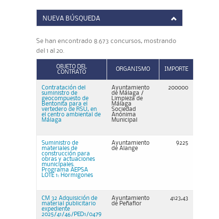
NUEVA BÚSQUEDA
Se han encontrado 8.673 concursos, mostrando
del 1 al 20.
OBJETO DEL
ORGANISMO
IMPORTE
CONTRATO
Contratación del
Ayuntamiento
200000
suministro de
de Málaga /
geocompuesto de
Limpieza de
Bentonita para el
Málaga
vertedero de RSU, en
Sociedad
el centro ambiental de
Anónima
Málaga
Municipal
Suministro de
Ayuntamiento
9225
materiales de
de Alange
construcción para
obras y actuaciones
municipales.
Programa AEPSA
LOTE 1: Hormigones
CM 32 Adquisición de
Ayuntamiento
4123,43
material publicitario
de Peñaflor
expediente
2025/41/46/PED1/0479