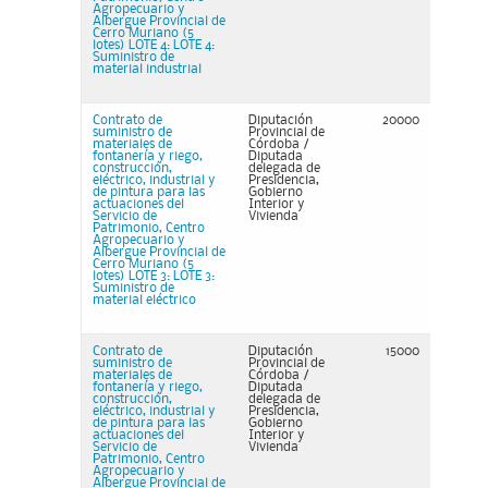
Agropecuario y
Albergue Provincial de
Cerro Muriano (5
lotes) LOTE 4: LOTE 4:
Suministro de
material industrial
Contrato de
Diputación
20000
suministro de
Provincial de
materiales de
Córdoba /
fontanería y riego,
Diputada
construcción,
delegada de
eléctrico, industrial y
Presidencia,
de pintura para las
Gobierno
actuaciones del
Interior y
Servicio de
Vivienda
Patrimonio, Centro
Agropecuario y
Albergue Provincial de
Cerro Muriano (5
lotes) LOTE 3: LOTE 3:
Suministro de
material eléctrico
Contrato de
Diputación
15000
suministro de
Provincial de
materiales de
Córdoba /
fontanería y riego,
Diputada
construcción,
delegada de
eléctrico, industrial y
Presidencia,
de pintura para las
Gobierno
actuaciones del
Interior y
Servicio de
Vivienda
Patrimonio, Centro
Agropecuario y
Albergue Provincial de