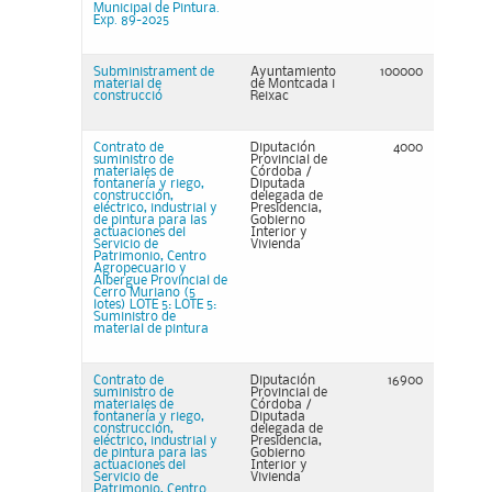
Municipal de Pintura.
Exp. 89-2025
Subministrament de
Ayuntamiento
100000
material de
de Montcada i
construcció
Reixac
Contrato de
Diputación
4000
suministro de
Provincial de
materiales de
Córdoba /
fontanería y riego,
Diputada
construcción,
delegada de
eléctrico, industrial y
Presidencia,
de pintura para las
Gobierno
actuaciones del
Interior y
Servicio de
Vivienda
Patrimonio, Centro
Agropecuario y
Albergue Provincial de
Cerro Muriano (5
lotes) LOTE 5: LOTE 5:
Suministro de
material de pintura
Contrato de
Diputación
16900
suministro de
Provincial de
materiales de
Córdoba /
fontanería y riego,
Diputada
construcción,
delegada de
eléctrico, industrial y
Presidencia,
de pintura para las
Gobierno
actuaciones del
Interior y
Servicio de
Vivienda
Patrimonio, Centro