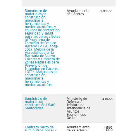
Suministro de
Ayuntamiento
39134,91
materiales de
de Cáceres
construcción,
maquinaría,
herramientas y
medios auxiliares, y
equipos de protección,
seguridad y salud
para las obras afectas
al Programa de
Fomento de Empleo
Agrario (PFEA) 2025-
2026: Mejora de la
Accesibilidad en la
Barriada de Nuevo
Cáceres y Limpieza de
Zonas Naturales para
Prevención de
Incendios en Cáceres.
LOTE 1: Materiales de
construcción,
maquinaria,
herramientas y
medios auxiliares.
Suministro de
Ministerio de
3438,65
material de
Defensa /
construcción USAC
Jefatura de
Santocildes
Intendencia de
Asuntos
Económicos
Oeste
Contrato mixto de
Ayuntamiento
44593
suministros, obras y
de Palacios y
EUR