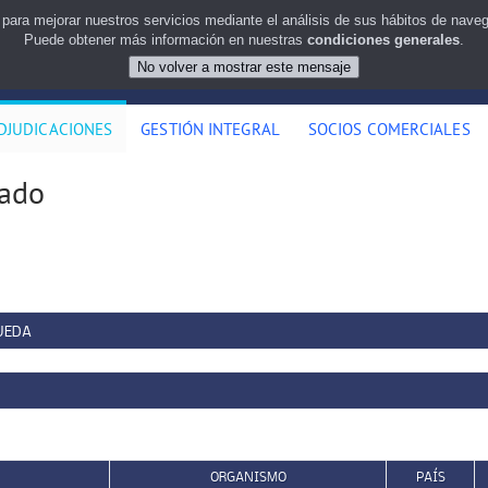
 para mejorar nuestros servicios mediante el análisis de sus hábitos de nav
Puede obtener más información en nuestras
condiciones generales
.
DJUDICACIONES
GESTIÓN INTEGRAL
SOCIOS COMERCIALES
rado
UEDA
ORGANISMO
PAÍS