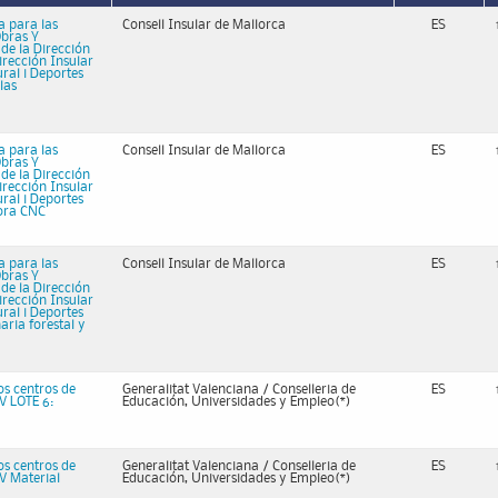
 para las
Consell Insular de Mallorca
ES
Obras Y
de la Dirección
irección Insular
ral i Deportes
las
 para las
Consell Insular de Mallorca
ES
Obras Y
de la Dirección
irección Insular
ral i Deportes
dora CNC
 para las
Consell Insular de Mallorca
ES
Obras Y
de la Dirección
irección Insular
ral i Deportes
aria forestal y
os centros de
Generalitat Valenciana / Conselleria de
ES
V LOTE 6:
Educación, Universidades y Empleo(*)
os centros de
Generalitat Valenciana / Conselleria de
ES
V Material
Educación, Universidades y Empleo(*)