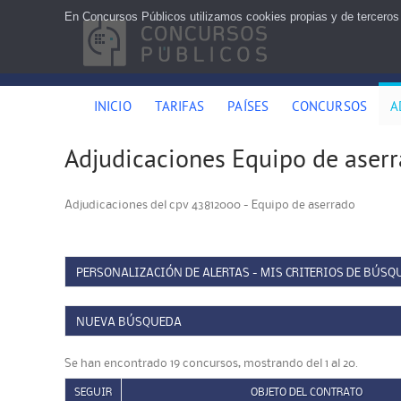
En Concursos Públicos utilizamos cookies propias y de terceros
INICIO
TARIFAS
PAÍSES
CONCURSOS
A
Adjudicaciones Equipo de aser
Adjudicaciones del cpv 43812000 - Equipo de aserrado
PERSONALIZACIÓN DE ALERTAS - MIS CRITERIOS DE BÚSQ
NUEVA BÚSQUEDA
Se han encontrado 19 concursos, mostrando del 1 al 20.
SEGUIR
OBJETO DEL CONTRATO