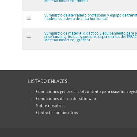
Material didáctico (moda)
Suministro de aserradero profesional y equipo de tran
madera con sierra de cinta horizontal.
Suministro de material didáctico y equipamiento para l
enseñanzas artísticas superiores dependientes del ISEAC
Material didáctico (gráfico)
LISTADO ENLACES
Condiciones generales del contrato para usuarios regis
Condiciones de uso del sitio web
Sobre nosotros
Contacte con nosotros