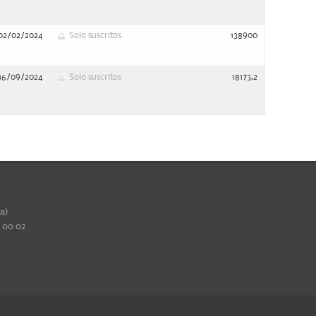
02/02/2024
Solo suscritos
138900
16/09/2024
Solo suscritos
18173,2
ña)
0 00 02