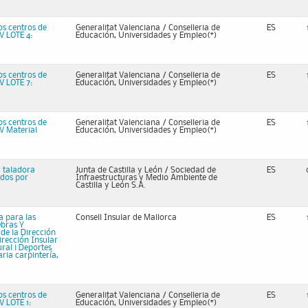
os centros de
Generalitat Valenciana / Conselleria de
ES
V LOTE 4:
Educación, Universidades y Empleo(*)
os centros de
Generalitat Valenciana / Conselleria de
ES
V LOTE 7:
Educación, Universidades y Empleo(*)
os centros de
Generalitat Valenciana / Conselleria de
ES
V Material
Educación, Universidades y Empleo(*)
 taladora
Junta de Castilla y León / Sociedad de
ES
ados por
Infraestructuras y Medio Ambiente de
Castilla y León S.A.
 para las
Consell Insular de Mallorca
ES
Obras Y
de la Dirección
irección Insular
ral i Deportes
aria carpintería,
os centros de
Generalitat Valenciana / Conselleria de
ES
V LOTE 1:
Educación, Universidades y Empleo(*)