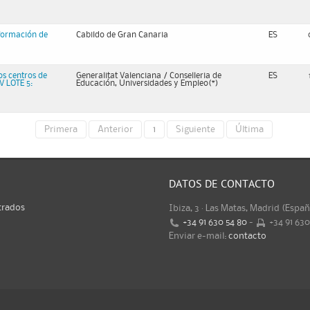
sformación de
Cabildo de Gran Canaria
ES
os centros de
Generalitat Valenciana / Conselleria de
ES
V LOTE 5:
Educación, Universidades y Empleo(*)
Primera
Anterior
1
Siguiente
Última
DATOS DE CONTACTO
trados
Ibiza, 3 · Las Matas, Madrid (Espa
+34 91 630 54 80
-
+34 91 63
Enviar e-mail:
contacto