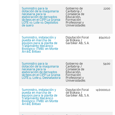
Suministro para la
Gobierno de
2200
dotación de la maquinaria
Cantabria /
necesaria para la
Consejería de
elaboración de derivados
Educación,
lácteos en el CIFP La Granja
Formación
LOTE 10: Lote 10: Depósitos
Profesional y
de suero
Universidades
Suministro, instalación y
Diputación Foral
85600,0
puesta en marcha de
de Bizkaia /
equipos para la planta de
Garbiker AB, S.A.
Tratamiento Mecánico
Biológico (TMB) en Monte
Arráiz, Bilbao
Suministro para la
Gobierno de
5600
dotación de la maquinaria
Cantabria /
necesaria para la
Consejería de
elaboración de derivados
Educación,
lácteos en el CIFP La Granja
Formación
LOTE 6: Lote 6: Desnatadora
Profesional y
Universidades
Suministro, instalación y
Diputación Foral
1690000,0
puesta en marcha de
de Bizkaia /
equipos para la planta de
Garbiker AB, S.A.
Tratamiento Mecánico
Biológico (TMB) en Monte
Arráiz, Bilbao