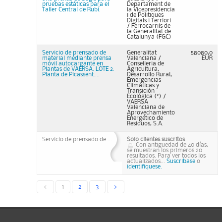
pruebas estáticas para el
Departament de
Taller Central de Rubí.
la Vicepresidencia
i de Politiques
Digitals i Terriori
/ Ferrocarrils de
la Generalitat de
Catalunya (FGC)
Servicio de prensado de
Generalitat
58080,0
material mediante prensa
Valenciana /
EUR
móvil autocargante en
Conselleria de
Plantas de VAERSA. LOTE 2.
Agricultura,
Planta de Picassent....
Desarrollo Rural,
Emergencias
Climáticas y
Transición
Ecológica (*) /
VAERSA
Valenciana de
Aprovechamiento
Energético de
Residuos, S.A.
Servicio de prensado de ...
Solo clientes suscritos
Con antiguedad de 40 días,
se muestran los primeros 20
resultados. Para ver todos los
actualizados...
Suscribase
o
identifiquese.
<
1
2
3
>