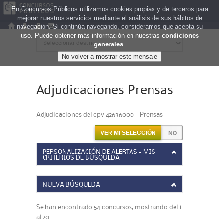
En Concursos Públicos utilizamos cookies propias y de terceros para
mejorar nuestros servicios mediante el análisis de sus hábitos de
navegación. Si continúa navegando, consideramos que acepta su
uso. Puede obtener más información en nuestras
condiciones
generales
.
Adjudicaciones Prensas
Adjudicaciones del cpv 42636000 - Prensas
VER MI SELECCIÓN
PERSONALIZACIÓN DE ALERTAS - MIS
CRITERIOS DE BÚSQUEDA
NUEVA BÚSQUEDA
Se han encontrado 54 concursos, mostrando del 1
al 20.