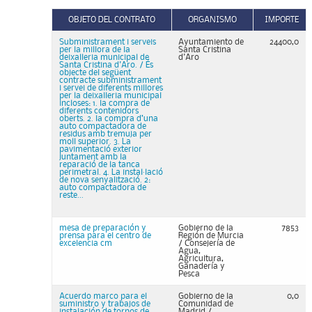
OBJETO DEL CONTRATO
ORGANISMO
IMPORTE
Subministrament i serveis
Ayuntamiento de
24400,0
per la millora de la
Santa Cristina
deixalleria municipal de
d'Aro
Santa Cristina d'Aro. / És
objecte del següent
contracte subministrament
i servei de diferents millores
per la deixalleria municipal
incloses: 1. la compra de
diferents contenidors
oberts. 2. la compra d’una
auto compactadora de
residus amb tremuja per
moll superior. 3. La
pavimentació exterior
juntament amb la
reparació de la tanca
perimetral. 4. La instal·lació
de nova senyalització. 2:
auto compactadora de
reste...
mesa de preparación y
Gobierno de la
7853
prensa para el centro de
Región de Murcia
excelencia cm
/ Consejería de
Agua,
Agricultura,
Ganadería y
Pesca
Acuerdo marco para el
Gobierno de la
0,0
suministro y trabajos de
Comunidad de
instalación de tornos de
Madrid /