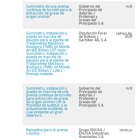
Suministro de una prensa
Gobierno del
n/d
continua de tornillo para la
Principado de
extracción de grasa de
Asturias /
origen animal
Proteinas y
Grasas del
Principado S.A
Suministro, instalación y
Diputación Foral
249163,86
puesta en marcha de
de Bizkaia /
EUR
equipos para la planta de
Garbiker AB, S.A.
Tratamiento Mecánico
Biológico (TMB) en Monte
Arráiz, Bilbao LOT-0002:
Suministro, instalación y
puesta en marcha de
equipos para la planta de
Tratamiento Mecánico
Biológico (TMB) en Monte
Arráiz, Bilbao / Lote 2 -
Prensas metales
Suministro, instalación y
Gobierno del
n/d
puesta en marcha de una
Principado de
prensa continua de tornillo
Asturias /
para extracción de grasa
Proteinas y
de origen animal con la
Grasas del
finalidad de sustituir a la
Principado S.A
actualmente existente, la
cual presenta un gran
deterioro ...
Repuestos para la prensa
Grupo ENUSA /
19150,31
Courtoy
ENUSA Industrias
Avanzadas S.A