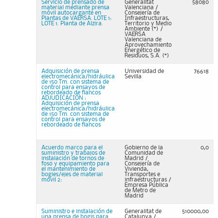
Servicio de prensado de
Generalitat
58080
material mediante prensa
Valenciana /
móvil autocargante en
Consejería de
Plantas de VAERSA. LOTE 1:
Infraestructuras,
LOTE 1. Planta de Alzira.
Territorio y Medio
Ambiente (*) /
VAERSA
Valenciana de
Aprovechamiento
Energético de
Residuos, S.A. (*)
Adquisición de prensa
Universidad de
76618
electromecánica/hidráulica
Sevilla
de 150 Tm. con sistema de
control para ensayos de
rebordeado de flancos
ADJUDICACIÓN :
Adquisición de prensa
electromecánica/hidráulica
de 150 Tm. con sistema de
control para ensayos de
rebordeado de flancos
Acuerdo marco para el
Gobierno de la
0,0
suministro y trabajos de
Comunidad de
instalación de tornos de
Madrid /
foso y equipamiento para
Consejería de
el mantenimiento de
Vivienda,
bogies/ejes de material
Transportes e
móvil 2:
infraestructuras /
Empresa Pública
de Metro de
Madrid
Suministro e instalación de
Generalitat de
510000,00
una prensa de bogis para
Catalunya /