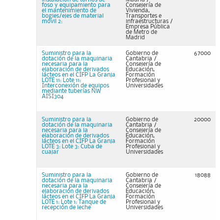
foso y equipamiento para
Consejería de
el mantenimiento de
Vivienda,
bogies/ejes de material
Transportes e
móvil 2:
infraestructuras /
Empresa Pública
de Metro de
Madrid
Suministro para la
Gobierno de
67000
dotación de la maquinaria
Cantabria /
necesaria para la
Consejería de
elaboración de derivados
Educación,
lácteos en el CIFP La Granja
Formación
LOTE 11: Lote 11:
Profesional y
Interconexión de equipos
Universidades
mediante tuberías NW
AISI304
Suministro para la
Gobierno de
20000
dotación de la maquinaria
Cantabria /
necesaria para la
Consejería de
elaboración de derivados
Educación,
lácteos en el CIFP La Granja
Formación
LOTE 3: Lote 3: Cuba de
Profesional y
cuajar
Universidades
Suministro para la
Gobierno de
18088
dotación de la maquinaria
Cantabria /
necesaria para la
Consejería de
elaboración de derivados
Educación,
lácteos en el CIFP La Granja
Formación
LOTE 1: Lote 1: Tanque de
Profesional y
recepción de leche
Universidades