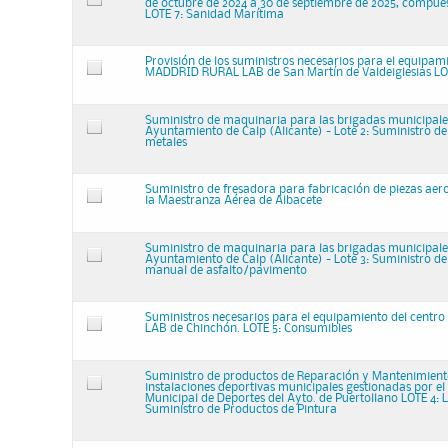
de octubre de 2024 a 30 de septiembre de 2025, compues
LOTE 7: Sanidad Marítima
Provisión de los suministros necesarios para el equipam
MADDRID RURAL LAB de San Martín de Valdeiglesias LOTE
Suministro de maquinaria para las brigadas municipale
Ayuntamiento de Calp (Alicante) - Lote 2: Suministro d
metales
Suministro de fresadora para fabricación de piezas aer
la Maestranza Aérea de Albacete
Suministro de maquinaria para las brigadas municipale
Ayuntamiento de Calp (Alicante) - Lote 3: Suministro de
manual de asfalto/pavimento
Suministros necesarios para el equipamiento del cent
LAB de Chinchón. LOTE 5: Consumibles
Suministro de productos de Reparación y Mantenimient
instalaciones deportivas municipales gestionadas por el
Municipal de Deportes del Ayto. de Puertollano LOTE 4: L
Suministro de Productos de Pintura