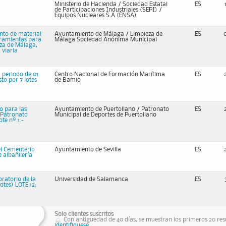
Ministerio de Hacienda / Sociedad Estatal
ES
de Participaciones Industriales (SEPI) /
Equipos Nucleares S.A (ENSA)
nto de material
Ayuntamiento de Málaga / Limpieza de
ES
erramientas para
Málaga Sociedad Anónima Municipal
eza de Málaga,
 viaria
 periodo de 01
Centro Nacional de Formación Marítima
ES
to por 7 lotes
de Bamio
o para las
Ayuntamiento de Puertollano / Patronato
ES
 Patronato
Municipal de Deportes de Puertollano
te nº 1.-
el Cementerio
Ayuntamiento de Sevilla
ES
 albañilería
ratorio de la
Universidad de Salamanca
ES
otes) LOTE 12:
Solo clientes suscritos
Con antiguedad de 40 días, se muestran los primeros 20 resu
identifiquese.