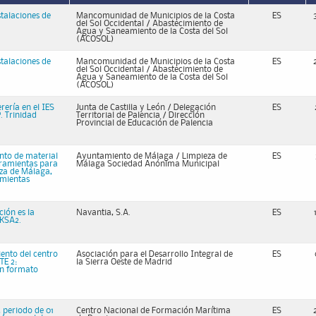
stalaciones de
Mancomunidad de Municipios de la Costa
ES
del Sol Occidental / Abastecimiento de
Agua y Saneamiento de la Costa del Sol
(ACOSOL)
stalaciones de
Mancomunidad de Municipios de la Costa
ES
del Sol Occidental / Abastecimiento de
Agua y Saneamiento de la Costa del Sol
(ACOSOL)
ería en el IES
Junta de Castilla y León / Delegación
ES
. Trinidad
Territorial de Palencia / Dirección
Provincial de Educación de Palencia
nto de material
Ayuntamiento de Málaga / Limpieza de
ES
erramientas para
Málaga Sociedad Anónima Municipal
eza de Málaga,
ramientas
ción es la
Navantia, S.A.
ES
 KSA2.
iento del centro
Asociación para el Desarrollo Integral de
ES
TE 2:
la Sierra Oeste de Madrid
an formato
 periodo de 01
Centro Nacional de Formación Marítima
ES