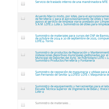
Servicio de traslado interno de una mandrinadora MTE
Acuerdo Marco mixto, por lotes, para el aprovisionamie
de ferretería y para el aprovisionamiento de útiles y h
apoyo al servicio de limpieza viaria prestado por Limpi
S.A.M. LOTE 2: Lote 2: Suministros de útiles para limpieza
Suministro de materiales para cursos del CNF de Bamio,
de octubre de 2024 a 30 de septiembre de 2025, compues
LOTE 6: Torno
Suministro de productos de Reparación y Mantenimient
instalaciones deportivas municipales gestionadas por el
Municipal de Deportes del Ayto. de Puertollano LOTE 1: Lo
Suministro Productos Ferretería y Fontanería
Suministro de reposición de maquinaria y utillaje para 
San Fernando de Sevilla (4 LOTES) LOTE 1: Maquinaria de
Suministro de equipamiento y herramientas para el labo
Escuela Técnica superior de Ingeniería de Béjar¿ (trece l
Lote 12
Suministro de materiales ...