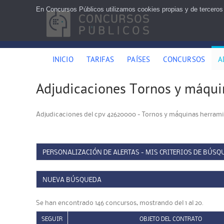
En Concursos Públicos utilizamos cookies propias y de terceros
INICIO
TARIFAS
PAÍSES
CONCURSOS
A
Adjudicaciones Tornos y máquin
Adjudicaciones del cpv 42620000 - Tornos y máquinas herramie
PERSONALIZACIÓN DE ALERTAS - MIS CRITERIOS DE BÚSQ
NUEVA BÚSQUEDA
Se han encontrado 146 concursos, mostrando del 1 al 20.
SEGUIR
OBJETO DEL CONTRATO