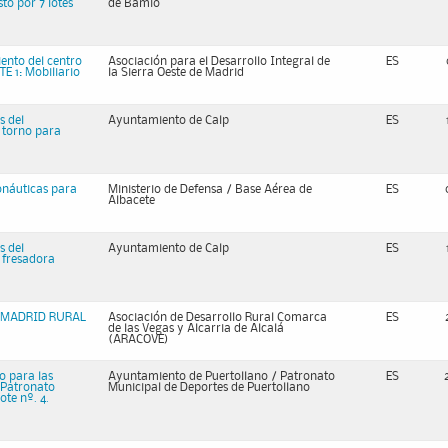
to por 7 lotes
de Bamio
iento del centro
Asociación para el Desarrollo Integral de
ES
 1: Mobiliario
la Sierra Oeste de Madrid
s del
Ayuntamiento de Calp
ES
e torno para
onáuticas para
Ministerio de Defensa / Base Aérea de
ES
Albacete
s del
Ayuntamiento de Calp
ES
 fresadora
ro MADRID RURAL
Asociación de Desarrollo Rural Comarca
ES
de las Vegas y Alcarria de Alcalá
(ARACOVE)
o para las
Ayuntamiento de Puertollano / Patronato
ES
 Patronato
Municipal de Deportes de Puertollano
ote nº. 4.