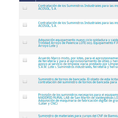
Contratación de los Suministros Industriales para las in
ACOSOL, S.A.
Contratación de los Suministros Industriales para las in
ACOSOL, S.A.
Adquisición equipamiento nuevo ciclo soldadura y calder
Trinidad Arroyo de Palencia LOTE 003: Equipamiento F.P
Arroyo Lote 3
Acuerdo Marco mixto, por lotes, para el aprovisionamie
de ferretería y para el aprovisionamiento de útiles y h
apoyo al servicio de limpieza viaria prestado por Limpi
S.A.M. Lote 1: Suministros industriales, ferretería y her
Suministro de tornos de bancada: El objeto de esta licita
contratación del suministro de tornos de bancada para
Provisión de los suministros necesarios para el equipam
MADDRID RURAL LAB de San Martín de Valdeiglesias LO
Adquisición de maquinaria de fabricación digital de gr
(Láser y CNC)
Suministro de materiales para cursos del CNF de Bamio,