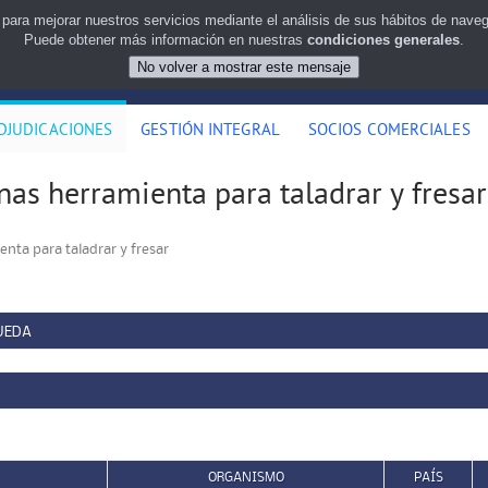
 para mejorar nuestros servicios mediante el análisis de sus hábitos de nav
Puede obtener más información en nuestras
condiciones generales
.
DJUDICACIONES
GESTIÓN INTEGRAL
SOCIOS COMERCIALES
as herramienta para taladrar y fresar
nta para taladrar y fresar
UEDA
ORGANISMO
PAÍS