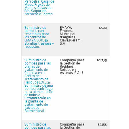
Parroeira, Casal de
Maus, Froxás de
Montes, Covas do
Río, Salpurido,
Zarracós e Fontao
Suministro de
EMAYA,
6500
bombas con
Empresa
recambios para
Municipal
los centros de
d'Aigües i
EMAYA LOTE 8:
Clavegueram,
Bombas trasvase +
S.A
repuestos
Suministro de
Compañía para
7017,15
bombas para las
la Gestión de
planas de
Residuos
tratamiento de
Sólidos en
Cogersa en el
Asturias, S.A.U
Centro de
Tratamiento de
Residuos LOTE 3:
Suministro de una
bomba centrífuga
para alimentación
de lodos a
ultrafiltración en
la planta de
tratamiento de
lixiviados
Biomembrat
Suministro de
Compañía para
53258
bombas para las
la Gestión de