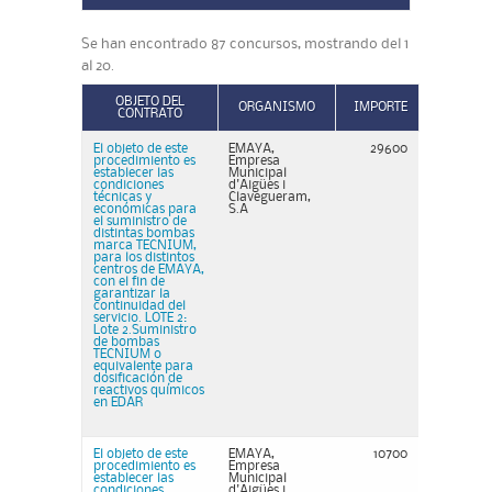
Se han encontrado 87 concursos, mostrando del 1
al 20.
OBJETO DEL
ORGANISMO
IMPORTE
CONTRATO
El objeto de este
EMAYA,
29600
procedimiento es
Empresa
establecer las
Municipal
condiciones
d'Aigües i
técnicas y
Clavegueram,
económicas para
S.A
el suministro de
distintas bombas
marca TECNIUM,
para los distintos
centros de EMAYA,
con el fin de
garantizar la
continuidad del
servicio. LOTE 2:
Lote 2.Suministro
de bombas
TECNIUM o
equivalente para
dosificación de
reactivos químicos
en EDAR
El objeto de este
EMAYA,
10700
procedimiento es
Empresa
establecer las
Municipal
condiciones
d'Aigües i