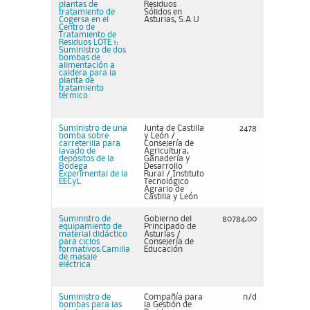
plantas de
Residuos
tratamiento de
Sólidos en
Cogersa en el
Asturias, S.A.U
Centro de
Tratamiento de
Residuos LOTE 1:
Suministro de dos
bombas de
alimentación a
caldera para la
planta de
tratamiento
térmico.
Suministro de una
Junta de Castilla
2478
bomba sobre
y León /
carreterilla para
Consejería de
lavado de
Agricultura,
depósitos de la
Ganadería y
Bodega
Desarrollo
Experimental de la
Rural / Instituto
EECyL.
Tecnológico
Agrario de
Castilla y León
Suministro de
Gobierno del
80784,00
equipamiento de
Principado de
material didáctico
Asturias /
para ciclos
Consejería de
formativos.Camilla
Educación
de masaje
eléctrica
Suministro de
Compañía para
n/d
bombas para las
la Gestión de