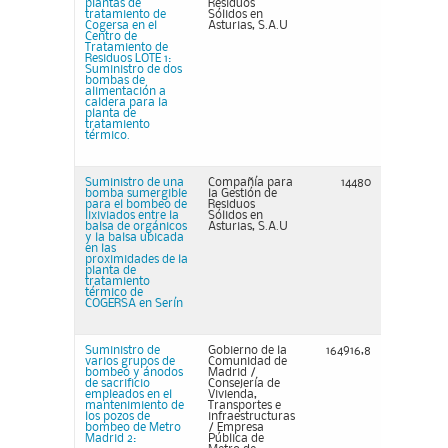
plantas de
Residuos
tratamiento de
Sólidos en
Cogersa en el
Asturias, S.A.U
Centro de
Tratamiento de
Residuos LOTE 1:
Suministro de dos
bombas de
alimentación a
caldera para la
planta de
tratamiento
térmico.
Suministro de una
Compañía para
14480
bomba sumergible
la Gestión de
para el bombeo de
Residuos
lixiviados entre la
Sólidos en
balsa de orgánicos
Asturias, S.A.U
y la balsa ubicada
en las
proximidades de la
planta de
tratamiento
térmico de
COGERSA en Serín
Suministro de
Gobierno de la
164916,8
varios grupos de
Comunidad de
bombeo y ánodos
Madrid /
de sacrificio
Consejería de
empleados en el
Vivienda,
mantenimiento de
Transportes e
los pozos de
infraestructuras
bombeo de Metro
/ Empresa
Madrid 2:
Pública de