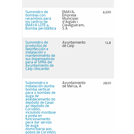
Suministro de
EMAYA,
6300
bombas con
Empresa
recambios para
Municipal
los centros de
d'Aigües i
EMAYA LOTE 6:
Clavegueram,
Bomba peristáltica
S.A
Suministro de
Ayuntamiento
13,8
productos de
de Calp
desinfección e
instalación y
mantenimiento de
sus dispensadores
para el SPRA del
Ayuntamiento de
Calp (Alicante)
Subministro e
Ayuntamiento
2820
instalación dunha
de Merca, A
bomba vertical
para o bombeo de
auga de
abastecemento do
depósito de Casal
ao depósito de
Corvillón,
incluíndo montaxe
e posta en
funcionamento
para dar servizo
de auga
domiciliaria aos
pobos de Corvillón,