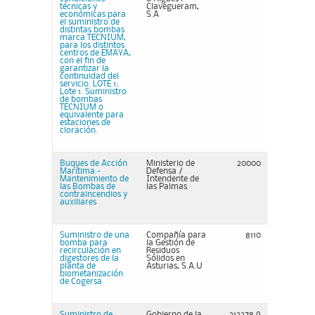
técnicas y
Clavegueram,
económicas para
S.A
el suministro de
distintas bombas
marca TECNIUM,
para los distintos
centros de EMAYA,
con el fin de
garantizar la
continuidad del
servicio. LOTE 1:
Lote 1. Suministro
de bombas
TECNIUM o
equivalente para
estaciones de
cloración.
Buques de Acción
Ministerio de
20000
Marítima.-
Defensa /
Mantenimiento de
Intendente de
las Bombas de
las Palmas
contraincendios y
auxiliares
Suministro de una
Compañía para
8110
bomba para
la Gestión de
recirculación en
Residuos
digestores de la
Sólidos en
planta de
Asturias, S.A.U
biometanización
de Cogersa
Suministro de
Gobierno de la
213378,9