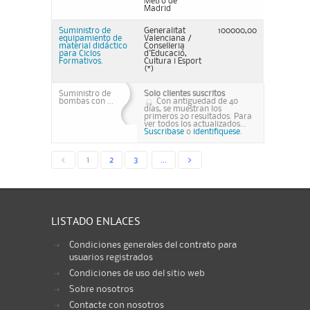
Metro de
Madrid
Suministro de
Generalitat
100000,00
equipamiento de
Valenciana /
material didáctico
Conselleria
para Ciclos
d'Educació,
Formativos.
Cultura i Esport
(*)
Suministro de
Solo clientes suscritos
bombas con ...
Con antiguedad de 40
días, se muestran los
primeros 20 resultados. Para
ver todos los actualizados...
Suscribase
o
identifiquese.
<
1
2
3
...
>
LISTADO ENLACES
Condiciones generales del contrato para
usuarios registrados
Condiciones de uso del sitio web
Sobre nosotros
Contacte con nosotros