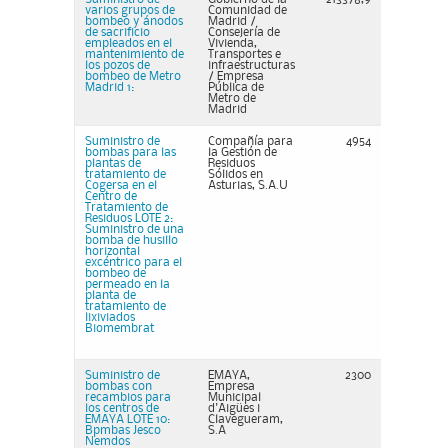
varios grupos de
Comunidad de
bombeo y ánodos
Madrid /
de sacrificio
Consejería de
empleados en el
Vivienda,
mantenimiento de
Transportes e
los pozos de
infraestructuras
bombeo de Metro
/ Empresa
Madrid 1:
Pública de
Metro de
Madrid
Suministro de
Compañía para
4954
bombas para las
la Gestión de
plantas de
Residuos
tratamiento de
Sólidos en
Cogersa en el
Asturias, S.A.U
Centro de
Tratamiento de
Residuos LOTE 2:
Suministro de una
bomba de husillo
horizontal
excéntrico para el
bombeo de
permeado en la
planta de
tratamiento de
lixiviados
Biomembrat
Suministro de
EMAYA,
2300
bombas con
Empresa
recambios para
Municipal
los centros de
d'Aigües i
EMAYA LOTE 10:
Clavegueram,
Bpmbas Jesco
S.A
Nemdos