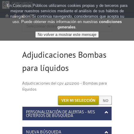
En Concursos Públicos utilizamos cookies propias y de terceros para
mejorar nuestros servicios mediante el análisis de sus hábitos de
navegación. Si continúa navegando, consideramos que acepta su
uso. Puede obtener más información en nuestras
condiciones
generales
.
Adjudicaciones Bombas
para líquidos
Adjudicaciones del cpv 42122100 - Bombas para
líquidos
VER MI SELECCIÓN
PERSONALIZACIÓN DE ALERTAS - MIS
CRITERIOS DE BÚSQUEDA
NUEVA BÚSQUEDA