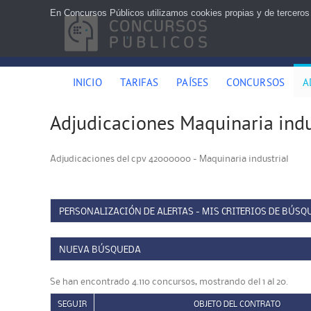
En Concursos Públicos utilizamos cookies propias y de terceros
INICIO
TARIFAS
PAÍSES
CONCURSOS
A
Adjudicaciones Maquinaria indu
Adjudicaciones del cpv 42000000 - Maquinaria industrial
PERSONALIZACIÓN DE ALERTAS - MIS CRITERIOS DE BÚSQ
NUEVA BÚSQUEDA
Se han encontrado 4.110 concursos, mostrando del 1 al 20.
SEGUIR
OBJETO DEL CONTRATO