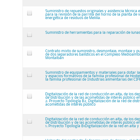
Suministro de repuestos originales y asistencia técnica 
para la revisión de la parrilla del horno de la planta de 
energética de residuos de Melilla.
Suministro de herramientas para la reparación de lunas
Contrato mixto de suministro, desmontaje, montaje y 
de dos separadores balísticos en el Complejo Medioambi
Montalbán
Suministro de equipamientos y materiales para dotar las
y espacios formativos de la familia profesional de Hoste
la familia profesional de Industrias alimentarias del CIF
Digitalización de la red de conducción en alta, de los dep
de distribución y de las acometidas de interés público e
2: Proyecto Tipología B2. Digitalización de la red de dist
acometidas de interés público
Digitalización de la red de conducción en alta, de los dep
de distribución y de las acometidas de interés público e
1: Proyecto Tipología B1Digitalización de la red en alta y