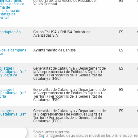
bministrament,
Consorci per a la Gestió de Residus del
ES
stència tècnica
Vallès Oriental
ema de
a la xarxa de
statge del
ental.
e adaptación
Grupo ENUSA / ENUSA Industrias
ES
Avanzadas S.A
n de la campana
Ayuntamiento de Benissa
ES
or
llatges i
Generalitat de Catalunya / Departament de
ES
 Catalunya. (ref.
la Vicepresidencia i de Politiques Digitals i
y logística
Terriori / Ferrocarrils de la Generalitat de
Catalunya (FGC)
llatges i
Generalitat de Catalunya / Departament de
ES
 Catalunya. (ref.
la Vicepresidencia i de Politiques Digitals i
úria
Terriori / Ferrocarrils de la Generalitat de
Catalunya (FGC)
llatges i
Generalitat de Catalunya / Departament de
ES
 Catalunya. (ref.
la Vicepresidencia i de Politiques Digitals i
Terriori / Ferrocarrils de la Generalitat de
Catalunya (FGC)
Solo clientes suscritos
Con antiguedad de 40 días, se muestran los primeros 20 resu