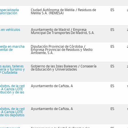
especializada
Ciudad Autónoma de Melilla / Residuos de
ES
valorización
Melilla S.A. (REMESA)
 en vehículos
Ayuntamiento de Madrid / Empresa
ES
Municipal De Transportes De Madrid, S.A.
puesta en marcha
Diputación Provincial de Córdoba /
ES
ental de
Empresa Provincial de Residuos y Medio
Ambiente, S.A.
 aulas, talleres
Gobierno de las Islas Baleares / Consejería
ES
lería y turismo y
de Educación y Universidades
P Ciutadella
ósitos, de la red
Ayuntamiento de Cañiza, A
ES
n A Caniza LOTE
ribución y de las
ósitos, de la red
Ayuntamiento de Cañiza, A
ES
n A Caniza LOTE
 de los depósitos