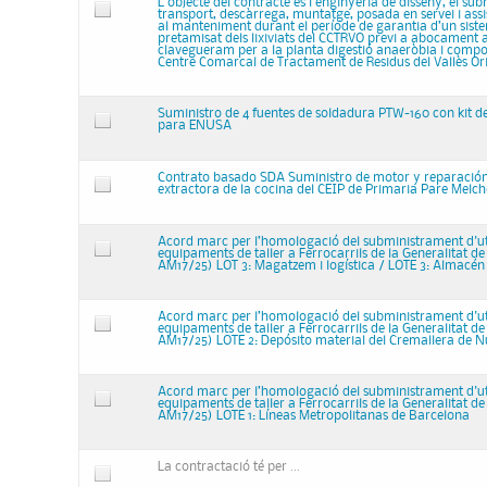
L’objecte del contracte és l’enginyeria de disseny, el su
transport, descàrrega, muntatge, posada en servei i assi
al manteniment durant el període de garantia d’un sist
pretamisat dels lixiviats del CCTRVO previ a abocament 
clavegueram per a la planta digestió anaeròbia i compo
Centre Comarcal de Tractament de Residus del Vallès Ori
Suministro de 4 fuentes de soldadura PTW-160 con kit d
para ENUSA
Contrato basado SDA Suministro de motor y reparació
extractora de la cocina del CEIP de Primaria Pare Melch
Acord marc per l’homologació del subministrament d'uti
equipaments de taller a Ferrocarrils de la Generalitat de
AM17/25) LOT 3: Magatzem i logística / LOTE 3: Almacén 
Acord marc per l’homologació del subministrament d'uti
equipaments de taller a Ferrocarrils de la Generalitat de
AM17/25) LOTE 2: Depósito material del Cremallera de N
Acord marc per l’homologació del subministrament d'uti
equipaments de taller a Ferrocarrils de la Generalitat de
AM17/25) LOTE 1: Líneas Metropolitanas de Barcelona
La contractació té per ...