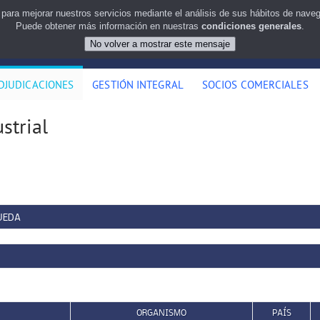
 para mejorar nuestros servicios mediante el análisis de sus hábitos de nav
Puede obtener más información en nuestras
condiciones generales
.
DJUDICACIONES
GESTIÓN INTEGRAL
SOCIOS COMERCIALES
strial
UEDA
ORGANISMO
PAÍS