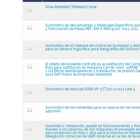
Grúa Pedestal/ Pedestal Crane
Suministro de Herramientas y Materiales Específicos p
y Fabricación de Piezas REF: AM A MNT421511 7023 2025
Suministro de un Sistema de control de humedad y des
para la cámara frigorífica para fotografías del Archivo
El objeto del presente contrato es la sustitución del Com
R102 para sustitucion en maquina Carrier mod. 30RQM-
2 Ud.filtros deshidratadores y trasnductor de presion 
020I Edif Vivero de Empresas Valladolid
Suministro de básculas BAM nº 3 CT310-21-033 Lote 4
Suministro de herramientas para la reparación de lunas
44512000
Suministro, instalación, puesta en funcionamiento y fo
manejo a los usuarios, de dos máquinas de envasado en
para productos de hoja y otra para productos en bandej
delegación comercial de GMR canarias en la isla de Gra