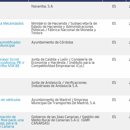
Navantia, S.A.
ES
ara Mecanizados
Ministerio de Hacienda / Subsecretaría de
ES
Estado de Hacienda y Administraciones
Públicas / Fábrica Nacional de Moneda y
Timbre
humidificador
Ayuntamiento de Córdoba
ES
 Municipal
presor Scroll
Junta de Castilla y León / Consejería de
ES
 330A0036-PE i/
Economía y Hacienda / Instituto para la
Danfos NSK BE
Competitividad Empresarial (CyL)
Junta de Andalucía / Verificaciones
ES
Industriales de Andalucía S.A.
 en vehículos
Ayuntamiento de Madrid / Empresa
ES
Municipal De Transportes De Madrid, S.A.
rmación de
Gobierno de las Islas Canarias / Gestión del
ES
 flow pack, una
Medio Rural de Canarias S.A.U. (GMR
as, para la
CANARIAS)
n Canaria