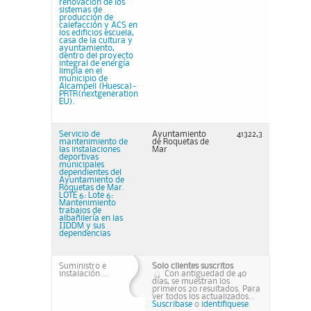
renovación de los
sistemas de
producción de
calefacción y ACS en
los edificios escuela,
casa de la cultura y
ayuntamiento,
dentro del proyecto
integral de energía
limpia en el
municipio de
Alcampell (Huesca)-
PRTR(nextgeneration
EU).
Servicio de
Ayuntamiento
41322,3
mantenimiento de
de Roquetas de
las instalaciones
Mar
deportivas
municipales
dependientes del
Ayuntamiento de
Roquetas de Mar.
LOTE 6: Lote 6:
Mantenimiento
trabajos de
albañilería en las
IIDDM y sus
dependencias
Suministro e
Solo clientes suscritos
instalación ...
Con antiguedad de 40
días, se muestran los
primeros 20 resultados. Para
ver todos los actualizados...
Suscribase
o
identifiquese.