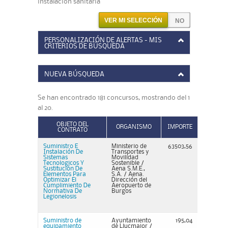
instalación sanitaria"
VER MI SELECCIÓN
PERSONALIZACIÓN DE ALERTAS - MIS
CRITERIOS DE BÚSQUEDA
NUEVA BÚSQUEDA
Se han encontrado 181 concursos, mostrando del 1
al 20.
OBJETO DEL
ORGANISMO
IMPORTE
CONTRATO
Suministro E
Ministerio de
63503,56
Instalación De
Transportes y
Sistemas
Movilidad
Tecnologicos Y
Sostenible /
Sustitución De
Aena S.M.E.,
Elementos Para
S.A. / Aena.
Optimizar El
Dirección del
Cumplimiento De
Aeropuerto de
Normativa De
Burgos
Legionelosis
Suministro de
Ayuntamiento
195,04
equipamiento
de Llucmajor /