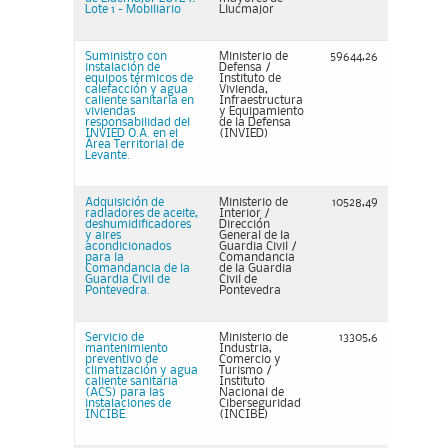
Lote 1 - Mobiliario
Llucmajor
Suministro con
Ministerio de
59644,26
instalación de
Defensa /
equipos térmicos de
Instituto de
calefacción y agua
Vivienda,
caliente sanitaria en
Infraestructura
viviendas
y Equipamiento
responsabilidad del
de la Defensa
INVIED O.A. en el
(INVIED)
Área Territorial de
Levante.
Adquisición de
Ministerio de
10528,49
radiadores de aceite,
Interior /
deshumidificadores
Dirección
y aires
General de la
acondicionados
Guardia Civil /
para la
Comandancia
Comandancia de la
de la Guardia
Guardia Civil de
Civil de
Pontevedra.
Pontevedra
Servicio de
Ministerio de
13305,6
mantenimiento
Industria,
preventivo de
Comercio y
climatización y agua
Turismo /
caliente sanitaria
Instituto
(ACS) para las
Nacional de
instalaciones de
Ciberseguridad
INCIBE.
(INCIBE)