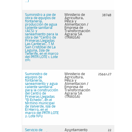
...)
Suministro a pie de
Ministerio de
38748
obra de equipos de
Agricultura,
fontanería,
Pesca y
producción de agua
Alimentacion /
caliente sanitaria
Empresa de
(ACS) y
Transformación
saneamiento para la
Agraria SA
obra del “Centro de
(TRAGSA)
Primeras Llegadas
Las Canteras”, T.M.
San Cristóbal de La
Laguna, Isla de
Tenerife, en el marco
del PRTR LOTE 1: Lote
nº1
Suministro de
Ministerio de
25661,27
equipos de
Agricultura,
fontanería,
Pesca y
saneamiento y agua
Alimentacion /
caliente sanitaria
Empresa de
para la construcción
Transformación
del Centro de
Agraria SA
Primeras Llegadas
(TRAGSA)
“El Echedo”, en el
término municipal
de Valverde, isla de
El Hierro, en el
marco del PRTR LOTE
2: Lote Nº2
Servicio de
Ayuntamiento
22