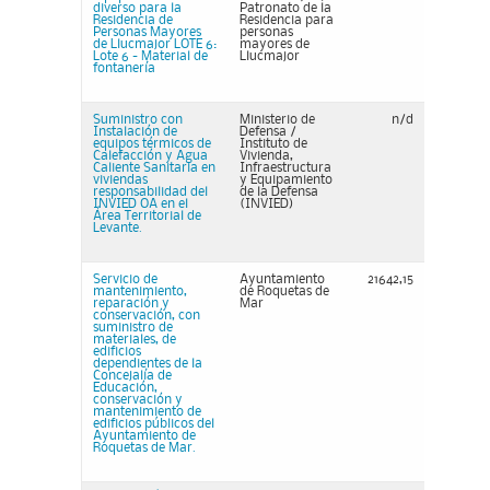
diverso para la
Patronato de la
Residencia de
Residencia para
Personas Mayores
personas
de Llucmajor LOTE 6:
mayores de
Lote 6 - Material de
Llucmajor
fontanería
Suministro con
Ministerio de
n/d
Instalación de
Defensa /
equipos térmicos de
Instituto de
Calefacción y Agua
Vivienda,
Caliente Sanitaria en
Infraestructura
viviendas
y Equipamiento
responsabilidad del
de la Defensa
INVIED OA en el
(INVIED)
Área Territorial de
Levante.
Servicio de
Ayuntamiento
21642,15
mantenimiento,
de Roquetas de
reparación y
Mar
conservación, con
suministro de
materiales, de
edificios
dependientes de la
Concejalía de
Educación,
conservación y
mantenimiento de
edificios públicos del
Ayuntamiento de
Roquetas de Mar.