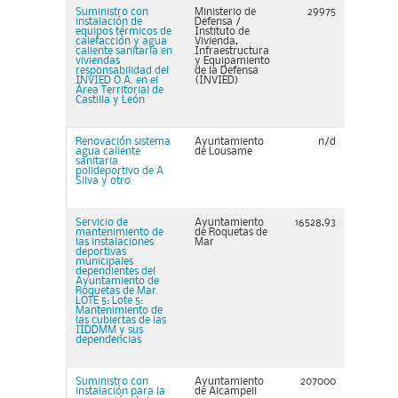
Suministro con
Ministerio de
29975
instalación de
Defensa /
equipos térmicos de
Instituto de
calefacción y agua
Vivienda,
caliente sanitaria en
Infraestructura
viviendas
y Equipamiento
responsabilidad del
de la Defensa
INVIED O.A. en el
(INVIED)
Área Territorial de
Castilla y León
Renovación sistema
Ayuntamiento
n/d
agua caliente
de Lousame
sanitaria
polideportivo de A
Silva y otro
Servicio de
Ayuntamiento
16528,93
mantenimiento de
de Roquetas de
las instalaciones
Mar
deportivas
municipales
dependientes del
Ayuntamiento de
Roquetas de Mar.
LOTE 5: Lote 5:
Mantenimiento de
las cubiertas de las
IIDDMM y sus
dependencias
Suministro con
Ayuntamiento
207000
instalación para la
de Alcampell