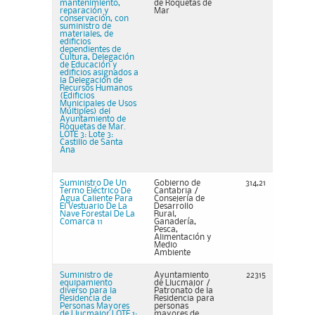
mantenimiento,
de Roquetas de
reparación y
Mar
conservación, con
suministro de
materiales, de
edificios
dependientes de
Cultura, Delegación
de Educación y
edificios asignados a
la Delegación de
Recursos Humanos
(Edificios
Municipales de Usos
Múltiples) del
Ayuntamiento de
Roquetas de Mar.
LOTE 3: Lote 3:
Castillo de Santa
Ana
Suministro De Un
Gobierno de
314,21
Termo Eléctrico De
Cantabria /
Agua Caliente Para
Consejería de
El Vestuario De La
Desarrollo
Nave Forestal De La
Rural,
Comarca 11
Ganadería,
Pesca,
Alimentación y
Medio
Ambiente
Suministro de
Ayuntamiento
22315
equipamiento
de Llucmajor /
diverso para la
Patronato de la
Residencia de
Residencia para
Personas Mayores
personas
de Llucmajor LOTE 1:
mayores de