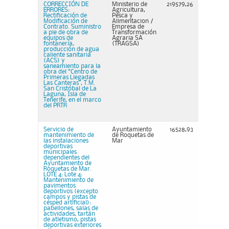
CORRECCIÓN DE
Ministerio de
219579,26
ERRORES:
Agricultura,
Rectificación de
Pesca y
Modificación de
Alimentacion /
Contrato. Suministro
Empresa de
a pie de obra de
Transformación
equipos de
Agraria SA
fontanería,
(TRAGSA)
producción de agua
caliente sanitaria
(ACS) y
saneamiento para la
obra del “Centro de
Primeras Llegadas
Las Canteras”, T.M.
San Cristóbal de La
Laguna, Isla de
Tenerife, en el marco
del PRTR
Servicio de
Ayuntamiento
16528,93
mantenimiento de
de Roquetas de
las instalaciones
Mar
deportivas
municipales
dependientes del
Ayuntamiento de
Roquetas de Mar.
LOTE 4: Lote 4:
Mantenimiento de
pavimentos
deportivos (excepto
campos y pistas de
césped artificial):
pabellones, salas de
actividades, tartán
de atletismo, pistas
deportivas exteriores